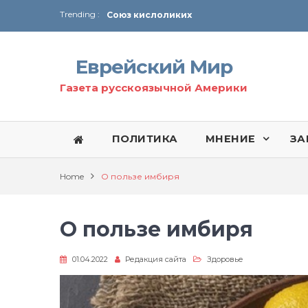
Trending :
Соглашение США с Ираном
Технология Революции в Иране
Еврейский Мир
От Ирана до Ливана и Газы
Газета русскоязычной Америки
ПОЛИТИКА
МНЕНИЕ
ЗА
Home
О пользе имбиря
О пользе имбиря
01.04.2022
Редакция сайта
Здоровье