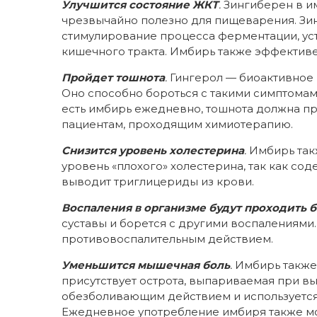
Улучшится состояние ЖКТ
.
Зингиберен в им
чрезвычайно полезно для пищеварения. Зи
стимулирование процесса ферментации, ус
кишечного тракта. Имбирь также эффективе
Пройдет тошнота
.
Гингерол — биоактивное
Оно способно бороться с такими симптомами,
есть имбирь ежедневно, тошнота должна пр
пациентам, проходящим химиотерапию.
Снизится уровень холестерина
.
Имбирь так
уровень «плохого» холестерина, так как со
выводит триглицериды из крови.
Воспаления в организме будут проходить 
суставы и борется с другими воспалениями
противовоспалительным действием.
Уменьшится мышечная боль
.
Имбирь также 
присутствует острота, выпариваемая при вы
обезболивающим действием и используется 
Ежедневное употребление имбиря также мож