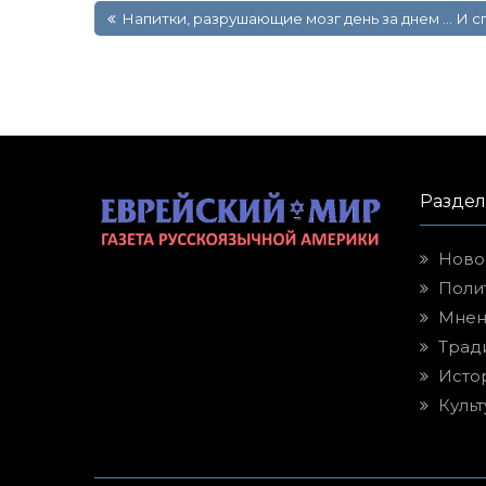
Напитки, разрушающие мозг день за днем … И с
по
записям
Разде
Ново
Поли
Мнен
Трад
Исто
Культ