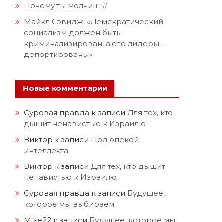
Почему ты молчишь?
Майкл Сэвидж: «Демократический
социализм должен быть
криминализирован, а его лидеры –
депортированы»
Новые комментарии
Суровая правда
к записи
Для тех, кто
дышит ненавистью к Израилю
Виктор
к записи
Под опекой
интеллекта
Виктор
к записи
Для тех, кто дышит
ненавистью к Израилю
Суровая правда
к записи
Будущее,
которое мы выбираем
Mike22
к записи
Будущее, которое мы