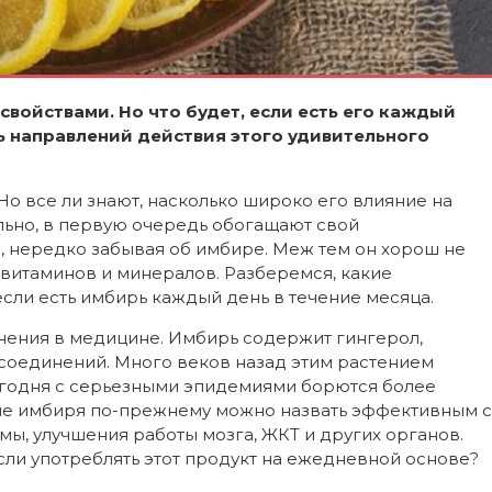
войствами. Но что будет, если есть его каждый
мь направлений действия этого удивительного
о все ли знают, насколько широко его влияние на
ильно, в первую очередь обогащают свой
 нередко забывая об имбире. Меж тем он хорош не
к витаминов и минералов. Разберемся, какие
сли есть имбирь каждый день в течение месяца.
нения в медицине. Имбирь содержит гингерол,
 соединений. Много веков назад этим растением
 Сегодня с серьезными эпидемиями борются более
ие имбиря по-прежнему можно назвать эффективным с
ы, улучшения работы мозга, ЖКТ и других органов.
сли употреблять этот продукт на ежедневной основе?