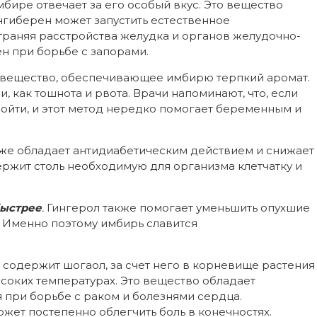
бире отвечает за его особый вкус. Это вещество
нгиберен может запустить естественное
траняя расстройства желудка и органов желудочно-
н при борьбе с запорами.
 вещество, обеспечивающее имбирю терпкий аромат.
 как тошнота и рвота. Врачи напоминают, что, если
ойти, и этот метод нередко помогает беременным и
же обладает антидиабетическим действием и снижает
держит столь необходимую для организма клетчатку и
быстрее
.
Гингерол также помогает уменьшить опухшие
. Именно поэтому имбирь славится
содержит шогаол, за счет него в корневище растения
соких температурах. Это вещество обладает
при борьбе с раком и болезнями сердца.
ет постепенно облегчить боль в конечностях.