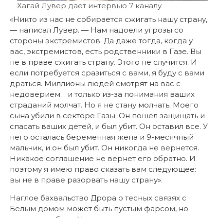
Хагай Лувер дает интервью 7 каналу
«Никто из нас не собирается сжигать нашу страну,
— написал Лувер. — Нам надоели угрозы со
стороны экстремистов. Да даже тогда, когда у
вас, экстремистов, есть родственники в Газе. Вы
не в праве сжигать страну. Этого не случится. И
если потребуется сразиться с вами, я буду с вами
драться. Миллионы людей смотрят на вас с
недоверием… и только из-за понимания ваших
страданий молчат. Но я не стану молчать. Моего
сына убили в секторе Газы. Он пошел защищать и
спасать ваших детей, и был убит. Он оставил все. У
него осталась беременная жена и 9-месячный
мальчик, и он был убит. Он никогда не вернется.
Никакое соглашение не вернет его обратно. И
поэтому я имею право сказать вам следующее:
вы не в праве разорвать нашу страну».
Наглое бахвальство Дрора о тесных связях с
Белым домом может быть пустым фарсом, но