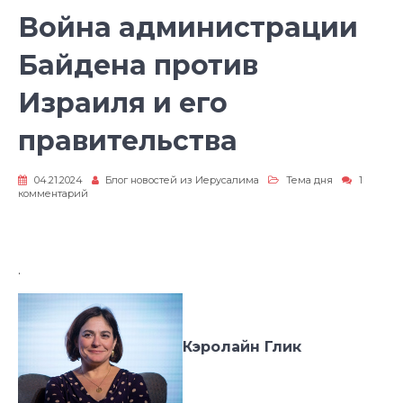
Война администрации
Байдена против
Израиля и его
правительства
04.21.2024
Блог новостей из Иерусалима
Тема дня
1
к
комментарий
записи
Война
администрации
Байдена
против
.
Израиля
и
его
правительства
Кэролайн Глик