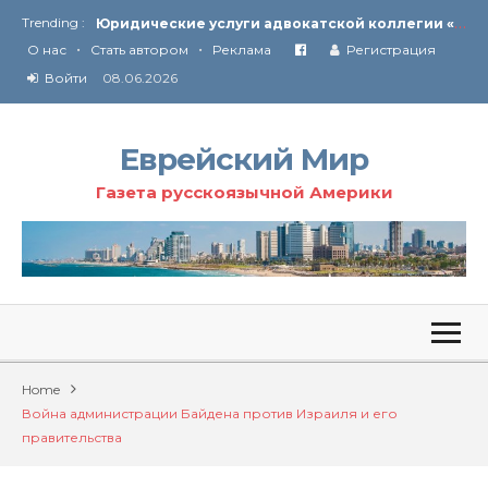
Trending :
От Ирана до Ливана и Газы
•
•
Союз кислоликих
О нас
Стать автором
Реклама
Регистрация
Соглашение США с Ираном
Войти
08.06.2026
Технология Революции в Иране
Ю
ридические услуги адвокатской коллегии «Эли Гервиц»: полное сопровождение на всех этапах
От Ирана до Ливана и Газы
Еврейский Мир
Газета русскоязычной Америки
Home
Война администрации Байдена против Израиля и его
правительства