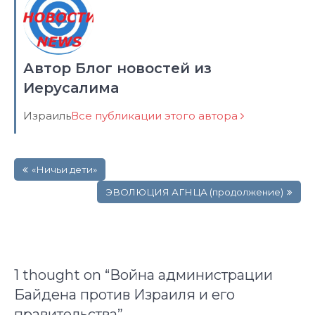
Автор Блог новостей из
Иерусалима
Израиль
Все публикации этого автора
Навигация
«Ничьи дети»
по
записям
ЭВОЛЮЦИЯ АГНЦА (продолжение)
1 thought on “
Война администрации
Байдена против Израиля и его
правительства
”