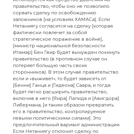
правительство, чтобы оно не позволило
сорвать сделку по освобождению
заложников [на условиях ХАМАСа]. Если
Нетаниягу согласится на сделку [которая
фактически повлечет за собой
стратегическое поражение в войне],
[министр национальной безопасности
Итамар] Бен Гвир будет вынужден покинуть
правительство (в противном случае он
потеряет большую часть своих
сторонников). В этом случае правительство
если и «выживет», то будет зависеть от
[Бенни] Ганца и [Гидеона] Саара, и тогда
будет легко расширить правительство,
включив в него [Яира] Лапида и [Авигдора]
Либермана, [и таким образом превратить
его в правительство, контролируемое
левыми политическими силами]. Это
предпочтительный вариант администрации.
Если Нетаниягу отклонит сделку по