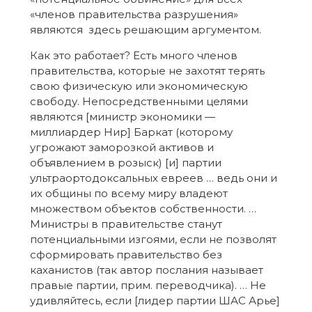
«членов правительства разрушения»
являются здесь решающим аргументом.
Как это работает? Есть много членов
правительства, которые не захотят терять
свою физическую или экономическую
свободу. Непосредственными целями
являются [министр экономики —
миллиардер Нир] Баркат (которому
угрожают заморозкой активов и
объявлением в розыск) [и] партии
ультраортодоксальных евреев … ведь они и
их общины по всему миру владеют
множеством объектов собственности. …
Министры в правительстве станут
потенциальными изгоями, если не позволят
сформировать правительство без
каханистов (так автор послания называет
правые партии, прим. переводчика). … Не
удивляйтесь, если [лидер партии ШАС Арье]