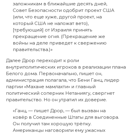
заложникам в ближайшие десять дней,
Совет Безопасности одобрит проект США
(или, что еще хуже, другой проект, на
который США не наложат вето),
[требующий] от Израиля принять
прекращение огня. (Прекращение же
войны на деле приведет к свержению
правительства.)»
Далее Дрор переходит к роли
внутриполитических игроков в реализации плана
Белого дома. Первоначально, пишет он,
администрация полагала, что Бени Ганц, лидер
партии «Махане мамлахти» и главный
политический соперник Нетаниягу, свергнет
правительство. Но он утратил их доверие.
«Ганц, — пишет Дрор, — был вызван на
ковёр в Соединенные Штаты для выговора.
Он получил там хорошую трёпку.
Американцы наговорили ему ужасных