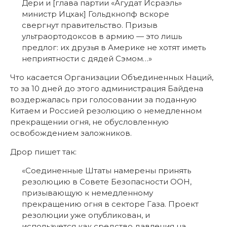
Дери и [глава партии «Агудат Исраэль»
министр Ицхак] Гольдкнопф вскоре
свергнут правительство. Призыв
ультраортодоксов в армию — это лишь
предлог: их друзья в Америке не хотят иметь
неприятности с дядей Сэмом…»
Что касается Организации Объединенных Наций,
то за 10 дней до этого администрация Байдена
воздержалась при голосовании за поданную
Китаем и Россией резолюцию о немедленном
прекращении огня, не обусловленную
освобождением заложников.
Дрор пишет так:
«Соединенные Штаты намерены принять
резолюцию в Совете Безопасности ООН,
призывающую к немедленному
прекращению огня в секторе Газа. Проект
резолюции уже опубликован, и
используется как средство давления на