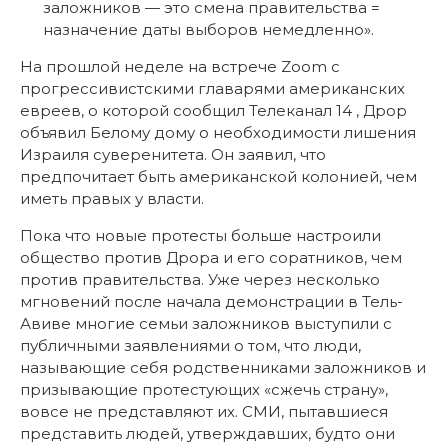
заложников — это смена правительства =
назначение даты выборов немедленно».
На прошлой неделе на встрече Zoom с
прогрессивистскими главарями американских
евреев, о которой сообщил Телеканал 14 , Дрор
объявил Белому дому о необходимости лишения
Израиля суверенитета. Он заявил, что
предпочитает быть американской колонией, чем
иметь правых у власти.
Пока что новые протесты больше настроили
общество против Дрора и его соратников, чем
против правительства. Уже через несколько
мгновений после начала демонстрации в Тель-
Авиве многие семьи заложников выступили с
публичными заявлениями о том, что люди,
называющие себя родственниками заложников и
призывающие протестующих «сжечь страну»,
вовсе не представляют их. СМИ, пытавшиеся
представить людей, утверждавших, будто они