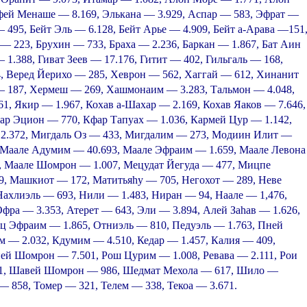
фей Менаше — 8.169, Элькана — 3.929, Аспар — 583, Эфрат —
 495, Бейт Эль — 6.128, Бейт Арье — 4.909, Бейт а-Арава —151
 — 223, Брухин — 733, Браха — 2.236, Баркан — 1.867, Бат Аин
 1.388, Гиват Зеев — 17.176, Гитит — 402, Гильгаль — 168,
4, Веред Йерихо — 285, Хеврон — 562, Хаггай — 612, Хинанит
— 187, Хермеш — 269, Хашмонаим — 3.283, Тальмон — 4.048,
1, Якир — 1.967, Кохав а-Шахар — 2.169, Кохав Яаков — 7.646,
ар Эцион — 770, Кфар Тапуах — 1.036, Кармей Цур — 1.142,
 2.372, Мигдаль Оз — 433, Мигдалим — 273, Модиин Илит —
, Маале Адумим — 40.693, Маале Эфраим — 1.659, Маале Левона
, Маале Шомрон — 1.007, Мецудат Йегуда — 477, Мицпе
, Машкиот — 172, Матитьяhу — 705, Негохот — 289, Неве
ахлиэль — 693, Нили — 1.483, Ниран — 94, Наале — 1,476,
фра — 3.353, Атерет — 643, Эли — 3.894, Алей Заhав — 1.626,
ц Эфраим — 1.865, Отниэль — 810, Педуэль — 1.763, Пней
м — 2.032, Кдумим — 4.510, Кедар — 1.457, Калия — 409,
ей Шомрон — 7.501, Рош Цурим — 1.008, Ревава — 2.111, Рои
61, Шавей Шомрон — 986, Шедмат Мехола — 617, Шило —
— 858, Томер — 321, Телем — 338, Текоа — 3.671.