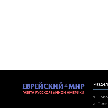
Разде
Ново
Поли