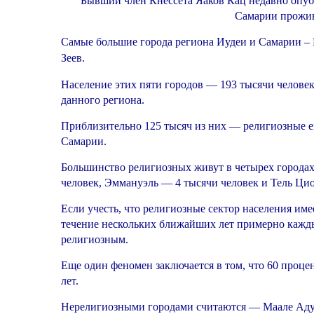
Бывший член Кнессета Яаков Кац недавно опубл
Самарии прожив
Самые
большие города региона Иудеи и Самарии –
Зеев.
Население этих пяти городов — 193 тысячи человек,
данного региона.
Приблизительно 125 тысяч из них — религиозные ев
Самарии.
Большинство религиозных живут в четырех города
человек, Эммануэль — 4 тысячи человек и Тель Цио
Если учесть, что религиозные сектор населения им
течение нескольких ближайших лет примерно кажды
религиозным.
Еще один феномен заключается в том, что 60 проц
лет.
Нерелигиозными городами считаются — Маале Адумим