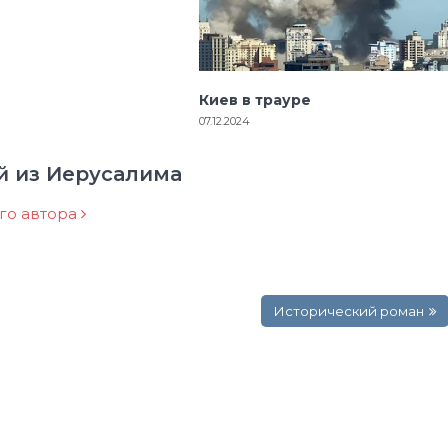
Киев в трауре
07.12.2024
й из Иерусалима
ого автора
Исторический роман