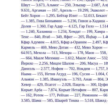
Швут — 3.673, Альмог — 250, Эльазар — 2.687, Ал
9.631, Аргаман — 167, Ариэль — 19.299, Эшколот —
Бейт Хорон — 1.295, Бейтар Илит — 52.013, Бекаот
— 1.385, Гива Биньямин — 5.236, Гивон а-Хадаша —
Долев — 1.360, Гар Адар — 4.125, Гар Гило — 1.51
— 1.240, Халамиш — 1.234, Хемдат — 199, Хамра 
Тене — 840, Ятаб — 349, Яфит — 205, Йцhар — 1.46
Кфар Адумим — 4.015, Кфар а-Ораним — 2.497, Кф
Кармель — 469, Мево Дотан — 432, Мево Хорон —
64.915, Мехола — 513, Мехора — 178, Маон — 558
— 664, Маале Михмаш — 1.612, Маале Амос — 532
Йерихо — 2.256, Мицпе Шалом — 206, Масуа — 189
Даниэль — 2.577, Нофим — 702, Нокдим — 1,757, Н
Наама — 155, Нетив Агдуд — 196, Сусия — 1.004, О
Альмон — 1.385, Имануэль — 3.793, Анав — 804, Э
Хевер — 429, Псагот — 2.028, Пацель — 300, Цуфи
Кирьят Арба — 7.874, Кирьят Нетафим — 807, Карн
— 162, Ротем — 177, Рейхан — 227, Римоним — 6
3.585, Шама — 585, Шаарей Тиква — 5,518, Шакед 