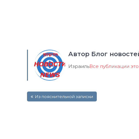
Автор Блог новосте
Израиль
Все публикации эт
Навигация
Из пояснительной записки
по
записям