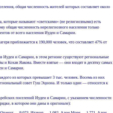
селения, общая численность жителей которых составляет около
а, которые называют «светскими» (не религиозными) есть
ому общая численность нерелигиозного населения только
центов от всего населения Иудеи и Самарии.
геря приближается к 190,000 человек, что составляет 47% от
в Иудеи и Самарии, в этом регионе существуют региональные
ы и Кохав Яакова. Вместе взятые — они входят в десятку самых
деи и Самарии.
аждого из которых превышает 3 тыс. человек. Восемь из них
егиональный совет Гуш Эциона. И только один — относится к
ейских поселений Иудеи и Самарии, с указанием численности
рядке, в котором они даны в оригинале):
 Оранит — 9.073, Итамар — 1.082, Алон Море — 1.771, Алон