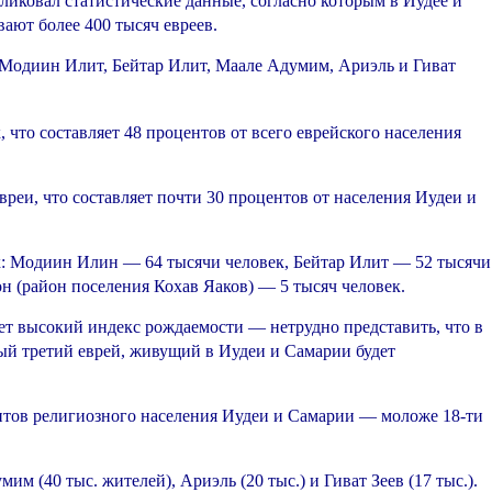
иковал статистические данные, согласно которым в Иудее и
ают более 400 тысяч евреев.
 Модиин Илит, Бейтар Илит, Маале Адумим, Ариэль и Гиват
 что составляет 48 процентов от всего еврейского населения
реи, что составляет почти 30 процентов от населения Иудеи и
х: Модиин Илин — 64 тысячи человек, Бейтар Илит — 52 тысячи
н (район поселения Кохав Яаков) — 5 тысяч человек.
еет высокий индекс рождаемости — нетрудно представить, что в
й третий еврей, живущий в Иудеи и Самарии будет
ентов религиозного населения Иудеи и Самарии — моложе 18-ти
 (40 тыс. жителей), Ариэль (20 тыс.) и Гиват Зеев (17 тыс.).