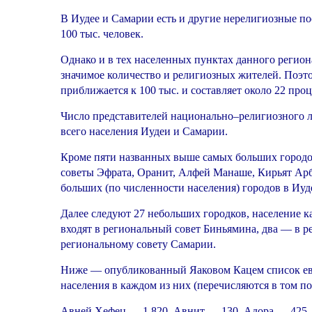
В Иудее и Самарии есть и другие нерелигиозные по
100 тыс. человек.
Однако и в тех населенных пунктах данного регион
значимое количество и религиозных жителей. Поэт
приближается к 100 тыс. и составляет около 22 про
Число представителей национально–религиозного ла
всего населения Иудеи и Самарии.
Кроме пяти названных выше самых больших городо
советы Эфрата, Оранит, Алфей Манаше, Кирьят Арб
больших (по численности населения) городов в Иу
Далее следуют 27 небольших городков, население к
входят в региональный совет Биньямина, два — в р
региональному совету Самарии.
Ниже — опубликованный Яаковом Кацем список евр
населения в каждом из них (перечисляются в том по
Авней Хефец — 1.820, Авнит — 130, Адора — 425,