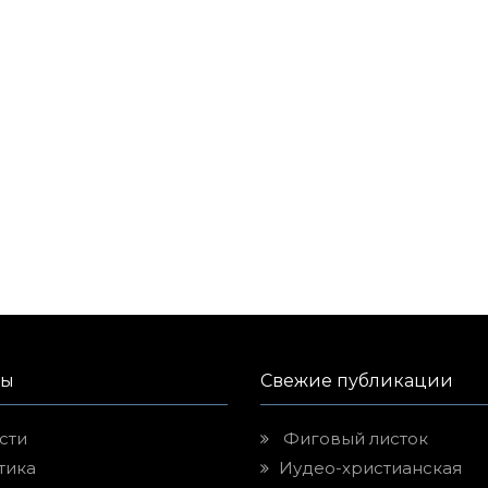
лы
Свежие публикации
сти
Фиговый листок
тика
Иудео-христианская