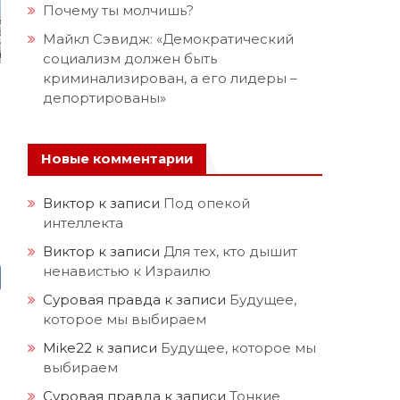
Почему ты молчишь?
Майкл Сэвидж: «Демократический
социализм должен быть
криминализирован, а его лидеры –
депортированы»
Новые комментарии
Виктор
к записи
Под опекой
интеллекта
Виктор
к записи
Для тех, кто дышит
ненавистью к Израилю
Суровая правда
к записи
Будущее,
которое мы выбираем
Mike22
к записи
Будущее, которое мы
выбираем
Суровая правда
к записи
Тонкие