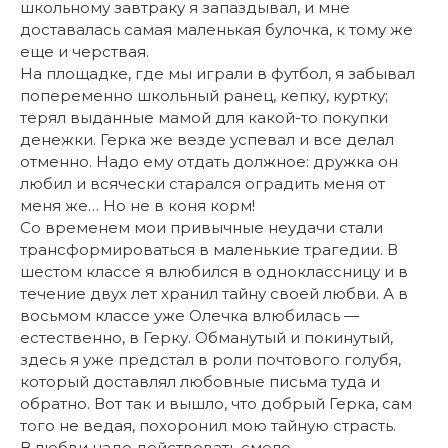
школьному завтраку я запаздывал, и мне
доставалась самая маленькая булочка, к тому же
еще и черствая.
На площадке, где мы играли в футбол, я забывал
попеременно школьный ранец, кепку, куртку;
терял выданные мамой для какой-то покупки
денежки. Герка же везде успевал и все делал
отменно. Надо ему отдать должное: дружка он
любил и всячески старался оградить меня от
меня же… Но не в коня корм!
Со временем мои привычные неудачи стали
трансформироваться в маленькие трагедии. В
шестом классе я влюбился в одноклассницу и в
течение двух лет хранил тайну своей любви. А в
восьмом классе уже Олечка влюбилась —
естественно, в Герку. Обманутый и покинутый,
здесь я уже предстал в роли почтового голубя,
который доставлял любовные письма туда и
обратно. Вот так и вышло, что добрый Герка, сам
того не ведая, похоронил мою тайную страсть.
В любви надо действовать смело,