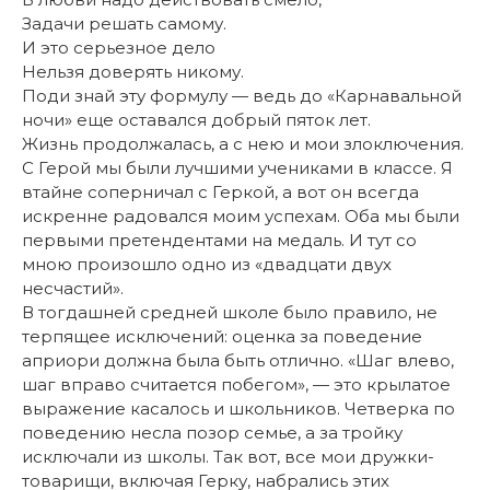
Задачи решать самому.
И это серьезное дело
Нельзя доверять никому.
Поди знай эту формулу — ведь до «Карнавальной
ночи» еще оставался добрый пяток лет.
Жизнь продолжалась, а с нею и мои злоключения.
С Герой мы были лучшими учениками в классе. Я
втайне соперничал с Геркой, а вот он всегда
искренне радовался моим успехам. Оба мы были
первыми претендентами на медаль. И тут со
мною произошло одно из «двадцати двух
несчастий».
В тогдашней средней школе было правило, не
терпящее исключений: оценка за поведение
априори должна была быть отлично. «Шаг влево,
шаг вправо считается побегом», — это крылатое
выражение касалось и школьников. Четверка по
поведению несла позор семье, а за тройку
исключали из школы. Так вот, все мои дружки-
товарищи, включая Герку, набрались этих