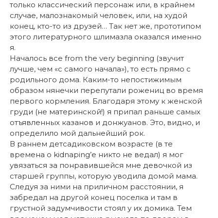
только классический персонаж или, в крайнем
случае, малознакомый человек, или, на худой
конец, кто-то из друзей… Так нет же, прототипом
этого литературного шлимазла оказался именно
я.
Началось все from the very beginning (звучит
лучше, чем «с самого начала»), то есть прямо с
родильного дома. Каким-то непостижимым
образом нянечки перепутали рожениц во время
первого кормления. Благодаря этому к женской
груди (не материнской!) я припал раньше самых
отъявленных казанов и донжуанов. Это, видно, и
определило мой дальнейший рок.
В раннем детсадиковском возрасте (в те
времена о kidnaping’е никто не ведал) я мог
увязаться за понравившейся мне девочкой из
старшей группы, которую уводила домой мама.
Следуя за ними на приличном расстоянии, я
забредал на другой конец поселка и там в
грустной задумчивости стоял у их домика. Тем