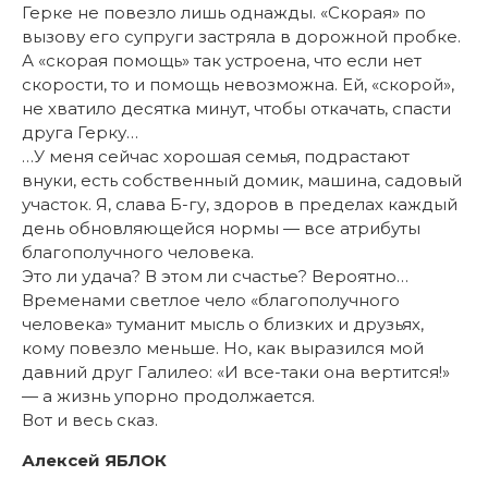
Герке не повезло лишь однажды. «Скорая» по
вызову его супруги застряла в дорожной пробке.
А «скорая помощь» так устроена, что если нет
скорости, то и помощь невозможна. Ей, «скорой»,
не хватило десятка минут, чтобы откачать, спасти
друга Герку…
…У меня сейчас хорошая семья, подрастают
внуки, есть собственный домик, машина, садовый
участок. Я, слава Б-гу, здоров в пределах каждый
день обновляющейся нормы — все атрибуты
благополучного человека.
Это ли удача? В этом ли счастье? Вероятно…
Временами светлое чело «благополучного
человека» туманит мысль о близких и друзьях,
кому повезло меньше. Но, как выразился мой
давний друг Галилео: «И все-таки она вертится!»
— а жизнь упорно продолжается.
Вот и весь сказ.
Алексей ЯБЛОК