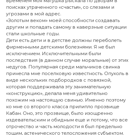
временем моя матушка рыскала по дворам в
поисках утраченного «счастья», со слезами и
угрозами в мой адрес.
«Золотым веком» моей способности создавать
другим и попадать самому в каверзные ситуации
стали школьные годы.
Дети есть дети и в детстве должны переболеть
фирменными детскими болезнями. Я не был
исключением. Исключительными были
последствия (в данном случае моральные) от этих
недугов. Популярная среди мальчиков свинка
принесла мне поселковую известность. Опухоль в
виде нескольких подбородков с повязкой,
которая поддерживала эту занимательную
«конструкцию», делала меня удивительно
похожим на настоящую свинью. Именно поэтому
ко мне со второго класса прилипло прозвище
Кабан. Оно, это прозвище, было изощренно
издевательским и обидным еще и потому, что все
отрочество и часть молодости я был предельно
тощим, астенического телосложения субъектом.