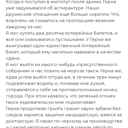
Когда я поступил в институт после армии, Герка
уже задумывался об аспирантуре. Наши
дружеские отношения еще больше окрепли. Что,
впрочем, не сказалось на пропорциях везения
каждому из нас.
Я мог купить два десятка лотерейных билетов, и
все они оказывались пустышками. У Герки же
выигрывал один-единственный лотерейный
билет, который ему насильно навязали в качестве
сдачи.
Я мог выйти из какого-нибудь «присутственного
собрания» и час ловить на морозе такси. Герка же,
едва успев выйти оттуда же, в течение трех минут
подхватывал водилу и, помахав мне рукой,
отправлялся к себе на противоположный конец
города. При этом казалось, что зеленый огонек
такси издевательски мне подмигивает.
Герка продолжал грызть гранит науки зубами без
следов кариеса: защитил кандидатскую, взялся за
докторскую. Я пахал по-черному на производстве
и сделал неплохую карьеру в рамках пятой по