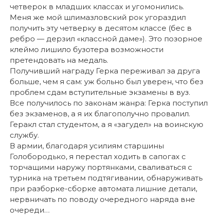
четверок в младших классах и угомонились.
Меня же мой шлимазловский рок угораздил
получить эту четверку в десятом классе (бес в
ребро — дерзил «классной даме»). Это позорное
клеймо лишило бузотера возможности
претендовать на медаль.
Получивший награду Герка переживал за друга
больше, чем я сам: уж больно был уверен, что без
проблем сдам вступительные экзамены в вуз.
Все получилось по законам жанра: Герка поступил
без экзаменов, а я их благополучно провалил.
Геракл стал студентом, а я «загудел» на воинскую
службу.
В армии, благодаря усилиям старшины
Голобородько, я перестал ходить в сапогах с
торчащими наружу портянками, сваливаться с
турника на третьем подтягивании, обнаруживать
при разборке-сборке автомата лишние детали,
нервничать по поводу очередного наряда вне
очереди…