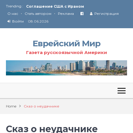
Trending :
Соглашение США с Ираном
•
•
Технология Революции в Иране
О нас
Стать автором
Реклама
Регистрация
Войти
08.06.2026
От Ирана до Ливана и Газы
Еврейский Мир
Газета русскоязычной Америки
Home
Сказ о неудачнике
Сказ о неудачнике