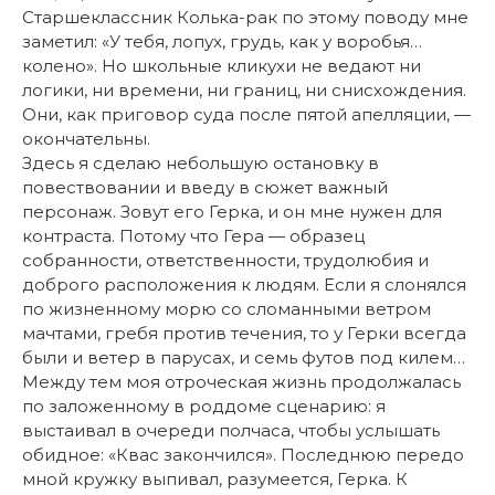
Старшеклассник Колька-рак по этому поводу мне
заметил: «У тебя, лопух, грудь, как у воробья…
колено». Но школьные кликухи не ведают ни
логики, ни времени, ни границ, ни снисхождения.
Они, как приговор суда после пятой апелляции, —
окончательны.
Здесь я сделаю небольшую остановку в
повествовании и введу в сюжет важный
персонаж. Зовут его Герка, и он мне нужен для
контраста. Потому что Гера — образец
собранности, ответственности, трудолюбия и
доброго расположения к людям. Если я слонялся
по жизненному морю со сломанными ветром
мачтами, гребя против течения, то у Герки всегда
были и ветер в парусах, и семь футов под килем…
Между тем моя отроческая жизнь продолжалась
по заложенному в роддоме сценарию: я
выстаивал в очереди полчаса, чтобы услышать
обидное: «Квас закончился». Последнюю передо
мной кружку выпивал, разумеется, Герка. К