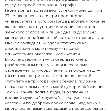
счету и первой по значению графы.
Герка всегда пользовался успехом у женщин и в
27 лет женился на дочери проректора
университета, в котором тогда работал. Я тоже не
жаловался на отсутствие внимания со стороны
женского сословия, и лишь одна из довольно
многочисленной женской когорты относилась ко
мне с прохладцей. И здесь статистика не
срабатывает в мою пользу — та самая
единственная оказалась моей женой.
Впрочем, терпения — к потерям ключей,
разбросанным вещам, к невынесенному
своевременно мусору, немытой посуде и т.д. —
ей хватило на три года. Именно после этой
«пятилетки в три года» она сбежала, положив
начало светлым дням в моей сумеречной жизни…
Так мы и жили долгие годы, скрепленные
крепкой мужской дружбой, — радуясь его
успехам и по-доброму посмеиваясь над моими
многочисленными эскападами в процессе бытия.