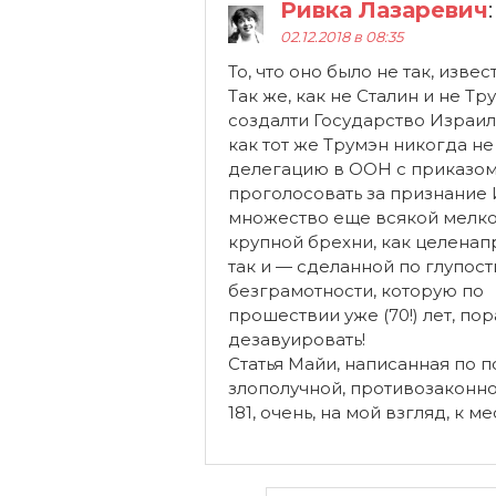
Ривка Лазаревич
:
02.12.2018 в 08:35
То, что оно было не так, извес
Так же, как не Сталин и не Тр
создалти Государство Израиль
как тот же Трумэн никогда н
делегацию в ООН с приказо
проголосовать за признание 
множество еще всякой мелко
крупной брехни, как целенап
так и — сделанной по глупост
безграмотности, которую по
прошествии уже (70!) лет, пор
дезавуировать!
Статья Майи, написанная по 
злополучной, противозаконн
181, очень, на мой взгляд, к ме