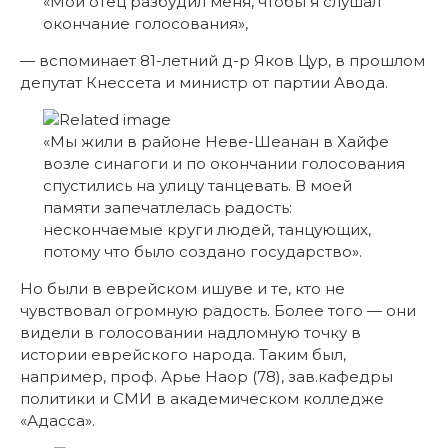
«Мой отец разбудил меня, чтобы я слушал
окончание голосования»,
— вспоминает 81-летний д-р Яков Цур, в прошлом
депутат Кнессета и министр от партии Авода.
«Мы жили в районе Неве-Шеанан в Хайфе
возле синагоги и по окончании голосования
спустились на улицу танцевать. В моей
памяти запечатлелась радость:
нескончаемые круги людей, танцующих,
потому что было создано государство».
Но были в еврейском ишуве и те, кто не
чувствовал огромную радость. Более того — они
видели в голосовании надломную точку в
истории еврейского народа. Таким был,
например, проф. Арье Наор (78), зав.кафедры
политики и СМИ в академическом колледже
«Адасса».