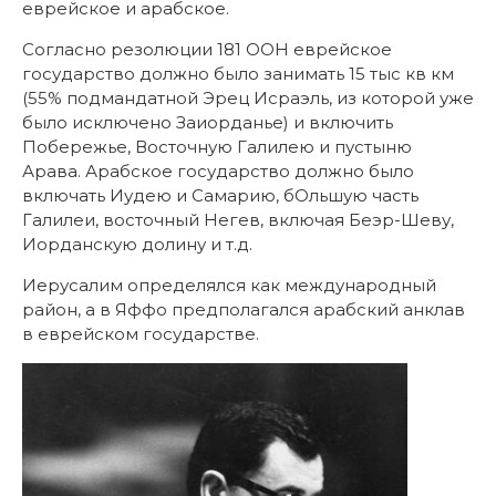
еврейское и арабское.
Согласно резолюции 181 ООН еврейское
государство должно было занимать 15 тыс кв км
(55% подмандатной Эрец Исраэль, из которой уже
было исключено Заиорданье) и включить
Побережье, Восточную Галилею и пустыню
Арава. Арабское государство должно было
включать Иудею и Самарию, бОльшую часть
Галилеи, восточный Негев, включая Беэр-Шеву,
Иорданскую долину и т.д.
Иерусалим определялся как международный
район, а в Яффо предполагался арабский анклав
в еврейском государстве.