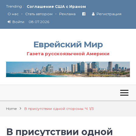
Trending :
Соглашение США с Ираном
•
•
Технология Революции в Иране
О нас
Стать автором
Реклама
Регистрация
Войти
08.07.2026
От Ирана до Ливана и Газы
Еврейский Мир
Газета русскоязычной Америки
Home
В присутствии одной стороны. Ч. 1/3
В присутствии одной