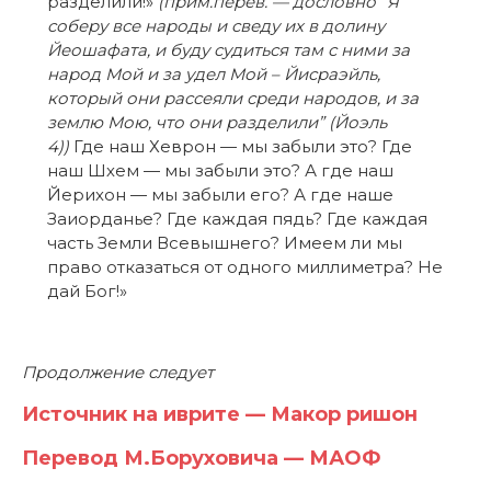
разделили!»
(прим.перев. — дословно “Я
соберу все народы и сведу их в долину
Йеошафата, и буду судиться там с ними за
народ Мой и за удел Мой – Йисраэйль,
который они рассеяли среди народов, и за
землю Мою, что они разделили” (Йоэль
4))
Где наш Хеврон — мы забыли это? Где
наш Шхем — мы забыли это? А где наш
Йерихон — мы забыли его? А где наше
Заиорданье? Где каждая пядь? Где каждая
часть Земли Всевышнего? Имеем ли мы
право отказаться от одного миллиметра? Не
дай Бог!»
Продолжение следует
Источник на иврите — Макор ришон
Перевод М.Боруховича — МАОФ