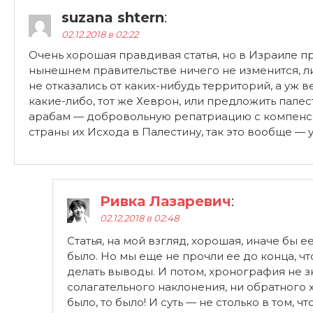
suzana shtern
:
02.12.2018 в 02:22
Очень хорошая правдивая статья, но в Израиле п
нынешнем правительстве ничего не изменится, л
не отказались от каких-нибудь территорий, а уж в
какие-либо, тот же Хеврон, или предложить пале
арабам — добровольную репатриацию с компенс
страны их Исхода в Палестину, так это вообще — у
Ривка Лазаревич
:
02.12.2018 в 02:48
Статья, на мой взгляд, хорошая, иначе бы е
было. Но мы еще не прочли ее до конца, ч
делать выводы. И потом, хронография не з
солагательного наклонения, ни обратного х
было, то было! И суть — не столько в том, чт