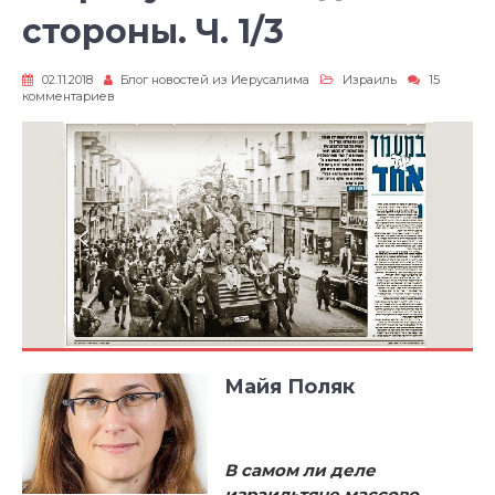
стороны. Ч. 1/3
02.11.2018
Блог новостей из Иерусалима
Израиль
15
к
комментариев
записи
В
присутствии
одной
стороны.
Ч.
1/3
Майя Поляк
В самом ли деле
израильтяне массово