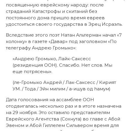
посвященную еврейскому народу: после
страданий Катастрофы и скитаний без
постоянного дома пришло время евреев
удостоиться своего государства в Эрец Исраэль.
Вследствие этого поэт Натан Альтерман начал «7
колонку» в газете «Давар» под заголовком «По
телеграфу Андрею Громыко»:
«Андрею Громыко, Лайк-Саксесс
(резиденция ООН). Спасибо. Нет слов. Мы
еще потрясены».
(ле-Громыко Андрей / Лак-Саксесс / Кирият
УМ. / Тода / Эйн милим / а-ишув од hамум)
Дата голосования на ассамблее ООН
отодвигалась несколько раз и в итоге назначена
на 29 ноября. Это оставило представителям
Еврейского Агентства (Сохнута) во главе с Абой
Эвеном и Абой Гиллелем Сильвером время для