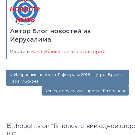
Автор Блог новостей из
Иерусалима
Израиль
Все публикации этого автора
Навигация
Избранные новости. 11 февраля 2018 — утро (Время
по
израильское)
записям
Успех Иерусалима, провал Тегерана
15 thoughts on “
В присутствии одной сторо
1/3
”