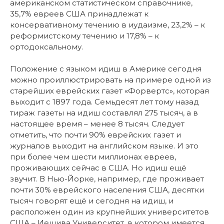
американском статистическом справочнике,
35,7% евреев США принадлежат к
консервативному течению в иудаизме, 23,2% – к
реформистскому течению и 17,8% – к
ортодоксальному.
Положение с языком идиш в Америке сегодня
можно проиллюстрировать на примере одной из
старейших еврейских газет «Форвертс», которая
выходит с 1897 года. Семьдесят лет тому назад
тираж газеты на идиш составлял 275 тысяч, а в
настоящее время – менее 8 тысяч. Следует
отметить, что почти 90% еврейских газет и
журналов выходит на английском языке. И это
при более чем шести миллионах евреев,
проживающих сейчас в США. Но идиш ещё
звучит. В Нью-Йорке, например, где проживает
почти 30% еврейского населения США, десятки
тысяч говорят ещё и сегодня на идиш, и
расположен один из крупнейших университетов
США – Иешива Университет, в котором имеется