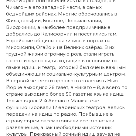
Нью-Йорке они поселились на Истсайде, а в
Чикаго – в его западной части, в самых
беднейших районах. Многие обосновались в
Филадельфии, Бостоне, Пенсильвании,
Вирджинии, а наиболее предприимчивые
добрались до Калифорнии и поселились там.
Еврейские общины появились в портах на
Миссисипи, Огайо и на Великих озёрах. В их
трудной жизни огромную роль стали играть
газеты и журналы, выходящие в основном на
языке идиш, и театр, который был очень важным
объединяющим социально-культурным центром.
В первой четверти прошлого столетия в Нью-
Йорке выходило 26 газет, в Чикаго – 8, а всего по
стране выходило более 50 газет на языке идиш.
Только вдоль 2-й Авеню в Манхэттене
функционировали 12 еврейских театров, велись
передачи на идиш по радио. Прибывшие в
страну евреи рассматривали всё это не как
развлечение, а как необходимый источник
культуры. Прекрасный сочный идиш звучал не