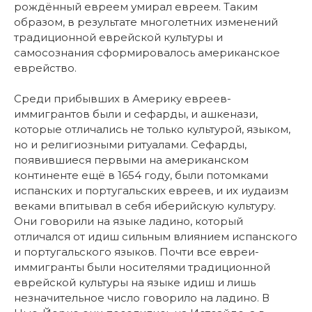
рождённый евреем умирал евреем. Таким
образом, в результате многолетних изменений
традиционной еврейской культуры и
самосознания сформировалось американское
еврейство.
Среди прибывших в Америку евреев-
иммигрантов были и сефарды, и ашкенази,
которые отличались не только культурой, языком,
но и религиозными ритуалами. Сефарды,
появившиеся первыми на американском
континенте ещё в 1654 году, были потомками
испанских и португальских евреев, и их иудаизм
веками впитывал в себя иберийскую культуру.
Они говорили на языке ладино, который
отличался от идиш сильным влиянием испанского
и португальского языков. Почти все евреи-
иммигранты были носителями традиционной
еврейской культуры на языке идиш и лишь
незначительное число говорило на ладино. В