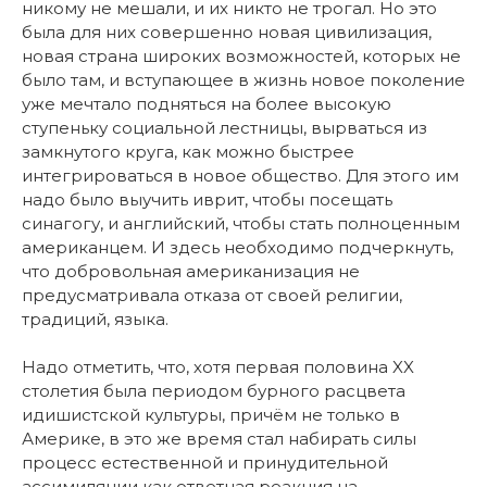
никому не мешали, и их никто не трогал. Но это
была для них совершенно новая цивилизация,
новая страна широких возможностей, которых не
было там, и вступающее в жизнь новое поколение
уже мечтало подняться на более высокую
ступеньку социальной лестницы, вырваться из
замкнутого круга, как можно быстрее
интегрироваться в новое общество. Для этого им
надо было выучить иврит, чтобы посещать
синагогу, и английский, чтобы стать полноценным
американцем. И здесь необходимо подчеркнуть,
что добровольная американизация не
предусматривала отказа от своей религии,
традиций, языка.
Надо отметить, что, хотя первая половина XX
столетия была периодом бурного расцвета
идишистской культуры, причём не только в
Америке, в это же время стал набирать силы
процесс естественной и принудительной
ассимиляции как ответная реакция на