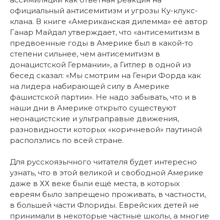
официальный антисемитизм и угрозы Ку-клукс-
клана. В книге «Американская дилемма» её автор
Ганар Майдал утверждает, что «антисемитизм в
предвоенные годы в Америке был в какой-то
степени сильнее, чем антисемитизм в
донацистской Германии», а Гитлер в одной из
бесед сказал: «Мы смотрим на Генри Форда как
на лидера набирающей силу в Америке
фашистской партии». Не надо забывать, что и в
наши дни в Америке открыто существуют
неонацистские и ультраправые движения,
разновидности которых «коричневой» паутиной
расползлись по всей стране.
Для русскоязычного читателя будет интересно
узнать, что в этой великой и свободной Америке
даже в ХХ веке были ещё места, в которых
евреям было запрещено проживать, в частности,
в большей части Флориды. Еврейских детей не
принимали в некоторые частные школы, а многие