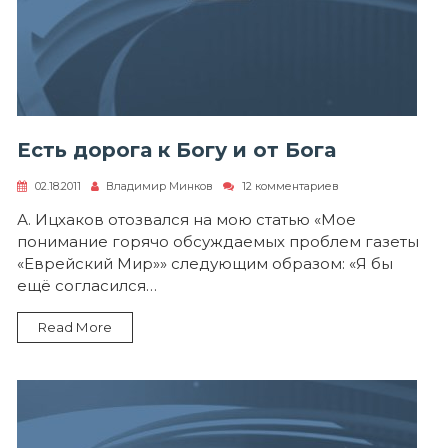
Есть дорога к Богу и от Бога
к
02.18.2011
Владимир Минков
12 комментариев
записи
Есть
А. Ицхаков отозвался на мою статью «Мое
дорога
понимание горячо обсуждаемых проблем газеты
к
Богу
«Еврейский Мир»» следующим образом: «Я бы
и
ещё согласился…
от
Бога
Read More