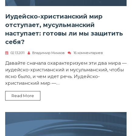
Иудейско-христианский мир
отступает, мусульманский
наступает: готовы ли мы защитить
себя?
к
02.13.2011
Владимир Минков
16 комментариев
записи
Иудейско-
Давайте сначала охарактеризуем эти два мира —
христианский
иудейско-христианский и мусульманский, чтобы
мир
отступает,
ясно было, и чем идет речь. Иудейско-
мусульманский
христианский мир —…
наступает:
готовы
ли
Read More
мы
защитить
себя?