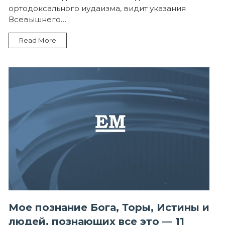
Истины
ортодоксального иудаизма, видит указания
и
Всевышнего…
людей,
познающих
все
Read More
это
—
12
Мое познание Бога, Торы, Истины и
людей, познающих все это — 11