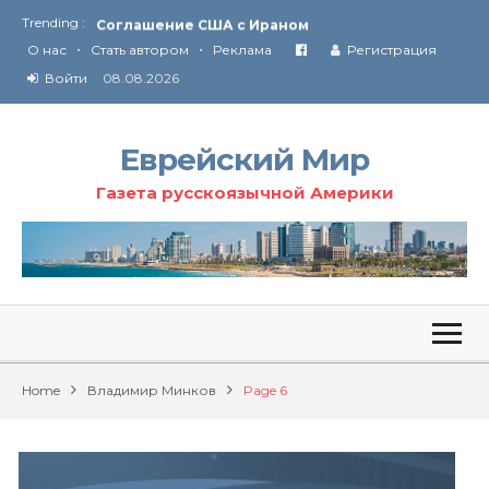
Trending :
Соглашение США с Ираном
•
•
Технология Революции в Иране
О нас
Стать автором
Реклама
Регистрация
Войти
08.08.2026
От Ирана до Ливана и Газы
Еврейский Мир
Газета русскоязычной Америки
Home
Владимир Минков
Page 6