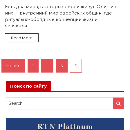
записи
Что
Есть два мира, в которых евреи живут. Один из
стоит
них — внутренний мир еврейских общин, где
за
именем
ритуально-обрядные концепции жизни
еврей
являются…
Read More
Пагинация
Назад
1
…
5
6
записей
Поиск по сайту
Search
Search
for: