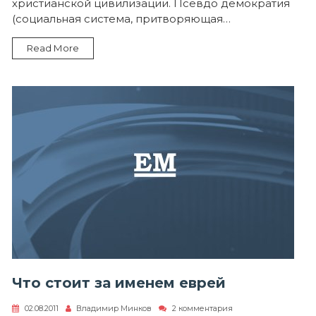
христианской цивилизации. Псевдо демократия
(социальная система, притворяющая…
Read More
Что стоит за именем еврей
к
02.08.2011
Владимир Минков
2 комментария