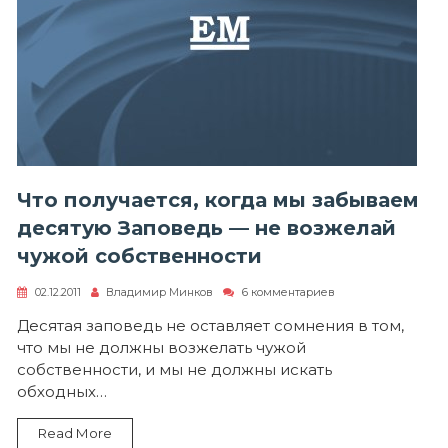
Что получается, когда мы забываем
десятую Заповедь — не возжелай
чужой собственности
к
02.12.2011
Владимир Минков
6 комментариев
записи
Что
Десятая заповедь не оставляет сомнения в том,
получается,
что мы не должны возжелать чужой
когда
мы
собственности, и мы не должны искать
забываем
обходных…
десятую
Заповедь
—
Read More
не