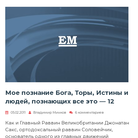
сгущаются
над
Израилем»
Мое познание Бога, Торы, Истины и
людей, познающих все это — 12
к
05.02.2011
Владимир Минков
6 комментариев
записи
Мое
Как и Главный Раввин Великобритании Джонатан
познание
Сакс, ортодоксальный раввин Соловейчик,
Бога,
Торы,
основатель одного из главных движений