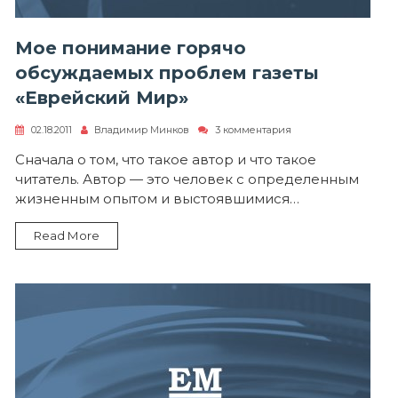
Мое понимание горячо
обсуждаемых проблем газеты
«Еврейский Мир»
к
02.18.2011
Владимир Минков
3 комментария
записи
Мое
Сначала о том, что такое автор и что такое
понимание
читатель. Автор — это человек с определенным
горячо
обсуждаемых
жизненным опытом и выстоявшимися…
проблем
газеты
Read More
«Еврейский
Мир»