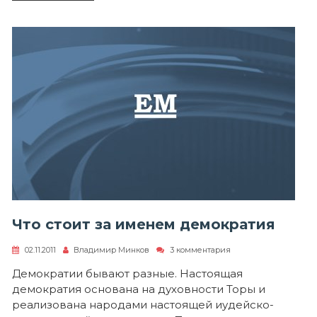
возжелай
чужой
собственности
Что стоит за именем демократия
к
02.11.2011
Владимир Минков
3 комментария
записи
Что
Демократии бывают разные. Настоящая
стоит
демократия основана на духовности Торы и
за
именем
реализована народами настоящей иудейско-
демократия