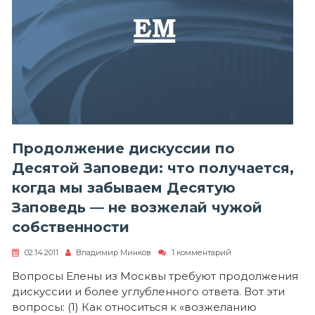
Продолжение дискуссии по
Десятой Заповеди: что получается,
когда мы забываем Десятую
Заповедь — не возжелай чужой
собственности
к
02.14.2011
Владимир Минков
1 комментарий
записи
Продолжение
Вопросы Елены из Москвы требуют продолжения
дискуссии
дискуссии и более углубленного ответа. Вот эти
по
Десятой
вопросы: (1) Как относиться к «возжеланию