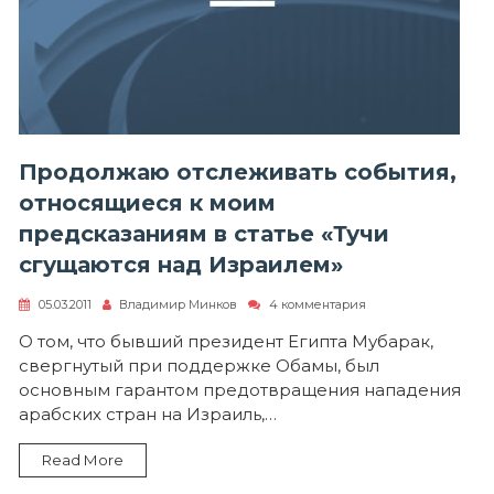
Продолжаю отслеживать события,
относящиеся к моим
предсказаниям в статье «Тучи
сгущаются над Израилем»
к
05.03.2011
Владимир Минков
4 комментария
записи
Продолжаю
О том, что бывший президент Египта Мубарак,
отслеживать
свергнутый при поддержке Обамы, был
события,
относящиеся
основным гарантом предотвращения нападения
к
арабских стран на Израиль,…
моим
предсказаниям
в
Read More
статье
«Тучи