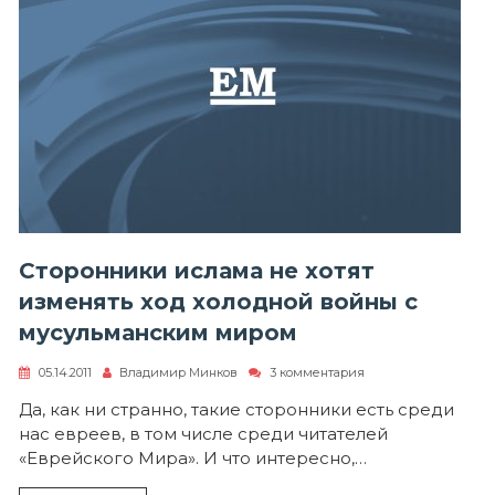
Сторонники ислама не хотят
изменять ход холодной войны с
мусульманским миром
к
05.14.2011
Владимир Минков
3 комментария
записи
Сторонники
Да, как ни странно, такие сторонники есть среди
ислама
нас евреев, в том числе среди читателей
не
хотят
«Еврейского Мира». И что интересно,…
изменять
ход