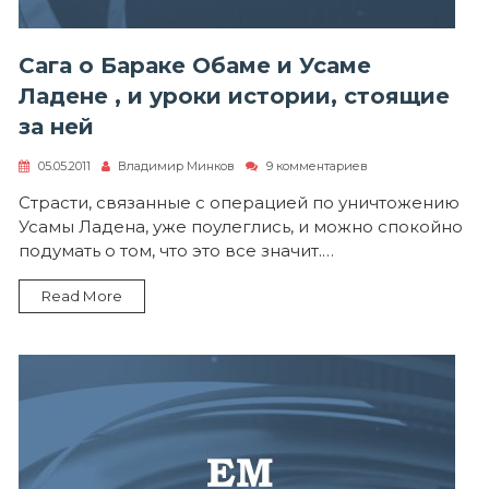
Сага о Бараке Обаме и Усаме
Ладене , и уроки истории, стоящие
за ней
к
05.05.2011
Владимир Минков
9 комментариев
записи
Сага
Страсти, связанные с операцией по уничтожению
о
Усамы Ладена, уже поулеглись, и можно спокойно
Бараке
Обаме
подумать о том, что это все значит.…
и
Усаме
Read More
Ладене
,
и
уроки
истории,
стоящие
за
ней