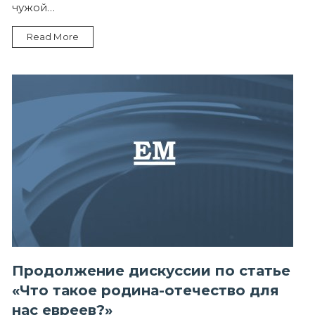
Заповеди:
чужой…
что
получается,
когда
Read More
мы
забываем
Десятую
Заповедь
—
не
возжелай
чужой
собственности
Продолжение дискуссии по статье
«Что такое родина-отечество для
нас евреев?»