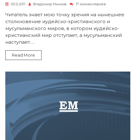
к
05.12.2011
Владимир Минков
17 комментариев
записи
Как
Читатель знает мою точку зрения на нынешнее
изменить
столкновение иудейско-христианского и
ход
холодной
мусульманского миров, в котором иудейско-
войны
христианский мир отступает, а мусульманский
с
наступает.…
мусульманским
миром
с
Read More
оборонительно
пораженческого
на
наступательно
победный