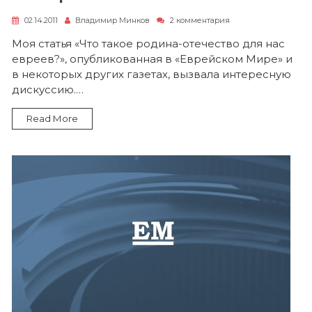
к
02.14.2011
Владимир Минков
2 комментария
записи
Продолжение
Моя статья «Что такое родина-отечество для нас
дискуссии
евреев?», опубликованная в «Еврейском Мире» и
по
статье
в некоторых других газетах, вызвала интересную
«Что
дискуссию.…
такое
родина-
отечество
Read More
для
нас
евреев?»