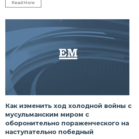
Read More
холодной
войны
с
мусульманским
миром
Как изменить ход холодной войны с
мусульманским миром с
оборонительно пораженческого на
наступательно победный