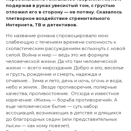
подержав в руках увесистый том, с грустью
отложил его в сторону — не потяну. Сказалось
тлетворное воздействие стремительного
Интернета, ТВ и детективов.
Но название романа спровоцировало мою
слабеющую с течением времени склонность к
схоластическим рассуждениям вспыхнуть с новой
силой. Война и мир — ведь это же формула
человеческой жизни. Да что там человеческой
жизни — всего мироздания. Добро и зло, веселье
и грусть, рождение и смерть, надежда и
отчаяние… Зима и лето, день и ночь, огонь и вода,
небо и земля… Везде противоречия, полярные
качества, противостояние. Отсюда и известное
изречение: «Жизнь — борьба противоречий». А
еще человеческое бытие — суть набор
ассоциаций, возникающих в детстве и длящихся
до благородных седин (или представительных
лысин — как кому повезет).