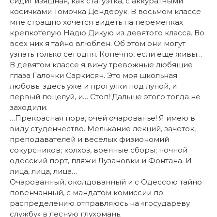
сидит изящная, как статуэтка, с аккуратными
косичками Томочка Дендерук. В восьмом классе
мне страшно хочется видеть на переменках
крепкотелую Надю Дикую из девятого класса. Во
всех них я тайно влюблен. Об этом они могут
узнать только сегодня. Конечно, если еще живы…
В девятом классе я вижу тревожные любящие
глаза Галочки Саркисян. Это моя школьная
любовь: здесь уже и прогулки под луной, и
первый поцелуй, и… Стоп! Дальше этого тогда не
заходили.
…Прекрасная пора, очей очарованье! Я имею в
виду студенчество. Мелькание лекций, зачеток,
преподавателей и веселых физиономий
сокурсников; колхоз, военные сборы; ночной
одесский порт, пляжи Лузановки и Фонтана. И
лица, лица, лица…
Очарованный, околдованный и с Одессою тайно
повенчанный, с мандатом комиссии по
распределению отправляюсь на «государеву
службу» в лесную глухомань.