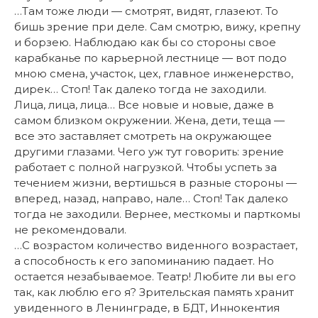
…Там тоже люди — смотрят, видят, глазеют. То
бишь зрение при деле. Сам смотрю, вижу, крепну
и борзею. Наблюдаю как бы со стороны свое
карабканье по карьерной лестнице — вот подо
мною смена, участок, цех, главное инженерство,
дирек… Стоп! Так далеко тогда не заходили.
Лица, лица, лица… Все новые и новые, даже в
самом близком окружении. Жена, дети, теща —
все это заставляет смотреть на окружающее
другими глазами. Чего уж тут говорить: зрение
работает с полной нагрузкой. Чтобы успеть за
течением жизни, вертишься в разные стороны —
вперед, назад, направо, нале… Стоп! Так далеко
тогда не заходили. Вернее, месткомы и парткомы
не рекомендовали.
…С возрастом количество виденного возрастает,
а способность к его запоминанию падает. Но
остается незабываемое. Театр! Любите ли вы его
так, как люблю его я? Зрительская память хранит
увиденного в Ленинграде, в БДТ, Иннокентия