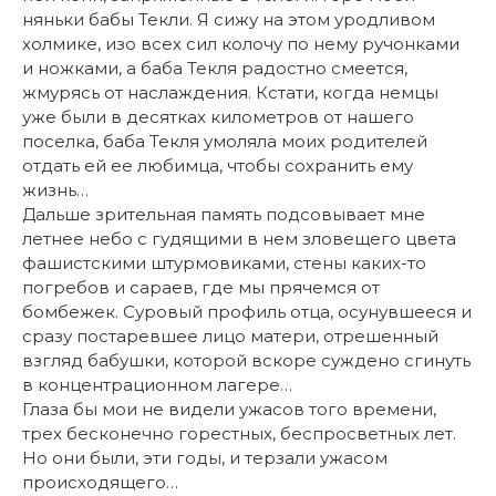
няньки бабы Текли. Я сижу на этом уродливом
холмике, изо всех сил колочу по нему ручонками
и ножками, а баба Текля радостно смеется,
жмурясь от наслаждения. Кстати, когда немцы
уже были в десятках километров от нашего
поселка, баба Текля умоляла моих родителей
отдать ей ее любимца, чтобы сохранить ему
жизнь…
Дальше зрительная память подсовывает мне
летнее небо с гудящими в нем зловещего цвета
фашистскими штурмовиками, стены каких-то
погребов и сараев, где мы прячемся от
бомбежек. Суровый профиль отца, осунувшееся и
сразу постаревшее лицо матери, отрешенный
взгляд бабушки, которой вскоре суждено сгинуть
в концентрационном лагере…
Глаза бы мои не видели ужасов того времени,
трех бесконечно горестных, беспросветных лет.
Но они были, эти годы, и терзали ужасом
происходящего…