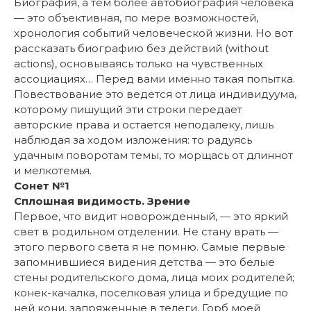
Биография, а тем более автобиография человека
— это объективная, по мере возможностей,
хронология событий человеческой жизни. Но вот
рассказать биографию без действий (without
actions), основываясь только на чувственных
ассоциациях… Перед вами именно такая попытка.
Повествование это ведется от лица индивидуума,
которому пишущий эти строки передает
авторские права и остается неподалеку, лишь
наблюдая за ходом изложения: то радуясь
удачным поворотам темы, то морщась от длиннот
и мелкотемья.
Сонет №1
Сплошная видимость. Зрение
Первое, что видит новорожденный, — это яркий
свет в родильном отделении. Не стану врать —
этого первого света я не помню. Самые первые
запомнившиеся видения детства — это белые
стены родительского дома, лица моих родителей;
конек-качалка, поселковая улица и бредущие по
ней кони, запряженные в телеги. Горб моей