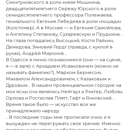
Смоктуновского в роли князя Мышкина,
двадцатипятилетнего Сережу Юрского в роли
семидесятилетнего профессора Полежаева;
гениального Евгения Лебедева в роли «лошади»
(Холстомер). А в Москве — и Евгения Самойлова,
и Ангелину Степанову, Сухаревскую и Прудкина…
На глаза попадались Высоцкий, Костя Райкин,
Демидова, Зиновий Гердт (правда, с куклой в
руках), Андрей Миронов…
В Одессе я лично познакомился (они — на сцене,
я — в зале) с Аркадием Исааковичем (можно не
называть фамилию?), Марком Бернесом,
Михаилом Александровичем, с Казаковым и
Дуровым… В нашем провинциальном городке на
мои ясны очи являлись Нейгауз и Рихтер, Любовь
Орлова и Ростислав Плятт, Гафт и Янковский…
Время такое было — искусство все же
принадлежало народу.
…В последние годы мне прописали очки, и я
вынужден не перегружать свое зрение. Именно
поэтому я сознательно обойду всю прозу бытия,