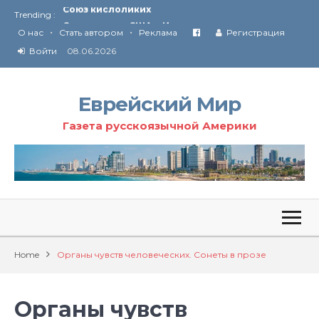
Trending :
Соглашение США с Ираном
•
•
Технология Революции в Иране
О нас
Стать автором
Реклама
Регистрация
Войти
08.06.2026
От Ирана до Ливана и Газы
Еврейский Мир
Газета русскоязычной Америки
Home
Органы чувств человеческих. Сонеты в прозе
Органы чувств