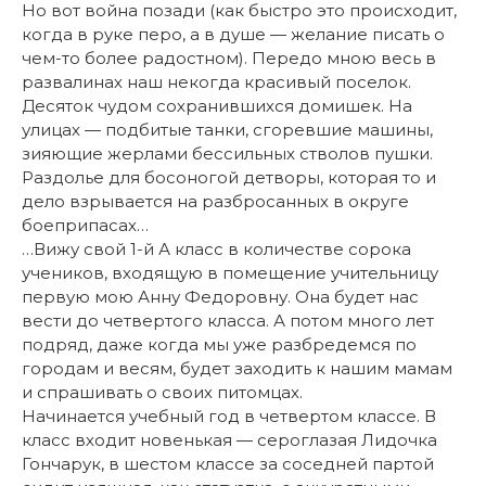
Но вот война позади (как быстро это происходит,
когда в руке перо, а в душе — желание писать о
чем-то более радостном). Передо мною весь в
развалинах наш некогда красивый поселок.
Десяток чудом сохранившихся домишек. На
улицах — подбитые танки, сгоревшие машины,
зияющие жерлами бессильных стволов пушки.
Раздолье для босоногой детворы, которая то и
дело взрывается на разбросанных в округе
боеприпасах…
…Вижу свой 1-й А класс в количестве сорока
учеников, входящую в помещение учительницу
первую мою Анну Федоровну. Она будет нас
вести до четвертого класса. А потом много лет
подряд, даже когда мы уже разбредемся по
городам и весям, будет заходить к нашим мамам
и спрашивать о своих питомцах.
Начинается учебный год в четвертом классе. В
класс входит новенькая — сероглазая Лидочка
Гончарук, в шестом классе за соседней партой