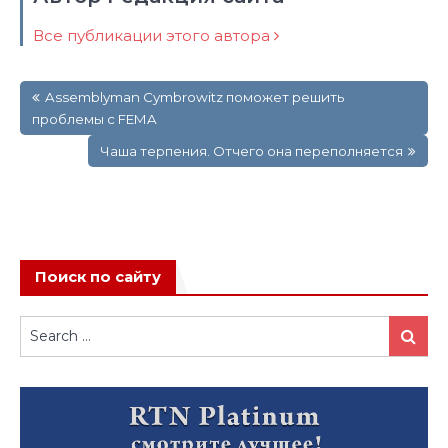
Все публикации этого автора
Навигация
Assemblyman Cymbrowitz поможет решить
по
проблемы с FEMA
записям
Чаша терпения. Отчего она переполняется
Поиск по сайту
Search
Search
for: