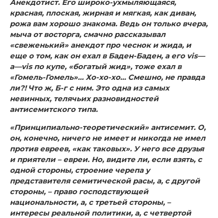
Анекдотист.
Его широко-ухмыляющаяся,
красная, плоская, жирная и мягкая, как диван,
рожа вам хорошо знакома. Ведь он только вчера,
мыча от восторга, смачно рассказывал
«свеженький» анекдот про чеснок и жида, и
еще о том, как он ехал в Баден-Баден, а его
vis
—
a
—
vis
по купе, «богатый жид», тоже ехал в
«Гомель-Гомель»… Хо-хо-хо… Смешно, не правда
ли?! Что ж, Б-г с ним. Это одна из самых
невинных, телячьих разновидностей
антисемитского типа.
«Принципиально-теоретический» антисемит.
О,
он, конечно, ничего не имеет и никогда не имел
против евреев, «как таковых». У него все друзья
и приятели – евреи. Но, видите ли, если взять, с
одной стороны, строение черепа у
представителя семитической расы, а, с другой
стороны, – право господствующей
национальности, а, с третьей стороны, –
интересы реальной политики, а, с четвертой