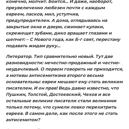
конечно, молчит. Боится… И даже, наоборот,
преувеличенно любезен почти с каждым
евреем, ласков, мил, уступчив,
предупредителен. А дома, оглядываясь на
закрытые окна и двери, сжимает кулаки,
скрежещет зубами, дико вращает глазами и
шепчет: – С Нового года, как Б-г свят, перестану
подавать жидам руку…
Литератор.
Тип сравнительно новый. Тут две
разновидности: нечестно-продажный и честно-
неудачливый. О первом говорить не приходится,
а мотивы антисемитизма второго весьма
основательны: евреи мешают ему стать великим
писателем. И он прав! Ведь давно известно, что
Пушкин, Толстой, Достоевский, Чехов и все
остальные великие писатели стали великими
только потому, что сумели ловко перехитрить
евреев. В самом деле, как после этого не стать
антисемитом?