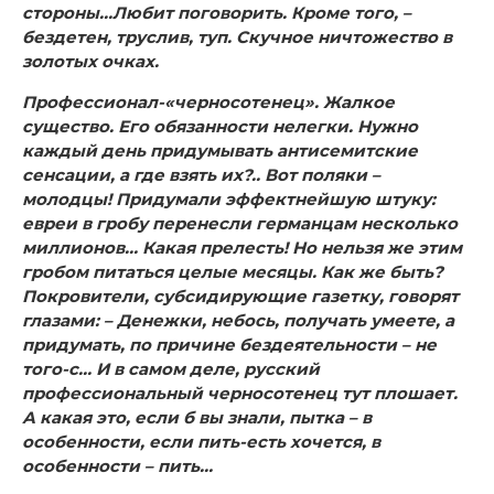
стороны…Любит поговорить. Кроме того, –
бездетен, труслив, туп. Скучное ничтожество в
золотых очках.
Профессионал-«черносотенец».
Жалкое
существо. Его обязанности нелегки. Нужно
каждый день придумывать антисемитские
сенсации, а где взять их?.. Вот поляки –
молодцы! Придумали эффектнейшую штуку:
евреи в гробу перенесли германцам несколько
миллионов… Какая прелесть! Но нельзя же этим
гробом питаться целые месяцы. Как же быть?
Покровители, субсидирующие газетку, говорят
глазами: – Денежки, небось, получать умеете, а
придумать, по причине бездеятельности – не
того-с… И в самом деле, русский
профессиональный черносотенец тут плошает.
А какая это, если б вы знали, пытка – в
особенности, если пить-есть хочется, в
особенности – пить…