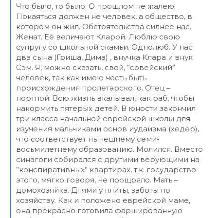
Что было, то было. О прошлом не жалею.
Покаяться должен не человек, а общество, в
котором он жил. Обстоятельства силнее нас.
Женат. Её величают Кларой. Люблю свою
супругу со школьной скамьи. Однолюб. У нас
два сына (Гриша, Дима) , внучка Клара и внук
Сэм. Я, можно сказать, свой, ”совейский”
человек, так как имею честь быть
происхождения пролетарского. Отец –
портной. Всю жизнь вкалывал, как раб, чтобы
накормить пятерых детей. В юности закончил
три класса начальной еврейской школы для
изучения мальчиками основ иудаизма (хедер),
что соответствует нынешнему семи-
восьмилетнему образованию. Молился. Вместо
синагоги собирался с другими верующими на
”конспиративных” квартирах, т.к. государство
этого, мягко говоря, не поощряло. Мать –
домохозяйка. Днями у плиты, заботы по
хозяйству. Как и положено еврейской маме,
она прекрасно готовила фаршированную