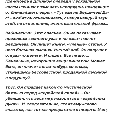
где-нибудь в длинной очереди у вокзальной
кассы начинает замечать непорядки, исходящие
от ближайшего еврея. – Тут вам не Бердичев! Да-
с! – любит он отчеканивать, смакуя каждый звук
этой, по его мнению, очень язвительной фразы…
Кабинетный.
Этот опаснее. Он не показывает
прохожим «свиного уха» и не язвит насчет
Бердичева. Он пишет книги, «ученые» статьи. У
него большая лысина. Ученый лоб. Он получает
откуда-то деньги. И пишет. Все пишет…
Печальные, нехорошие вещи пишет он. Может
быть, он плачет когда-нибудь со стыда,
уткнувшись бессовестной, продажной лысиной
в подушку?..
Трус.
Он страдает какой-то мистической
боязнью перед «еврейской силой»… Он
убежден, что весь мир находится в «еврейских
руках». И, следовательно, стоит ему «слово
сказать», как тотчас превратится в нищего. И он,