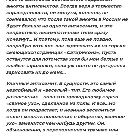
анкеты антисемитов. Всегда веря в торжество
справедливости, ни минуты, конечно, не
сомневался, что после такой анкеты в России не
будет больше на одного антисемита, и эти
неприятные, несимпатичные типы сразу
исчезнут… И поэтому, пока еще не поздно,
попробую хоть кое-как зарисовать их на горько
смеющихся страницах «Сатирикона». Пусть
останутся для потомства хотя бы мои беглые и
слабые зарисовки, если уж никто не догадался
зарисовать их до меня…
Уличный антисемит.
В сущности, это самый
незлобивый и «веселый» тип. Его любимое
развлечение – показать проходящему еврею
«свиное ухо», сделанное из полы. И все…Но
когда он подрастает, и невинно веселиться
станет мешать положение в обществе, «свиное
ухо» заменится чем-нибудь другим. Он,
обыкновенно, в переполненном трамвае или