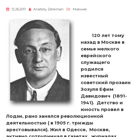
12.26.2011
Anatoliy Zelikman
Мнение
120 лет тому
назад в Москве в
семье мелкого
еврейского
служащего
родился
известный
советский прозаик
Зозуля Ефим
Давидович (1891-
1941). Детство и
юность провел в
Лодзи, рано занялся революционной
деятельностью ( в 1905 г. трижды
арестовывался). Жил в Одессе, Москве,
активно сотрудничал в газетах, журналах