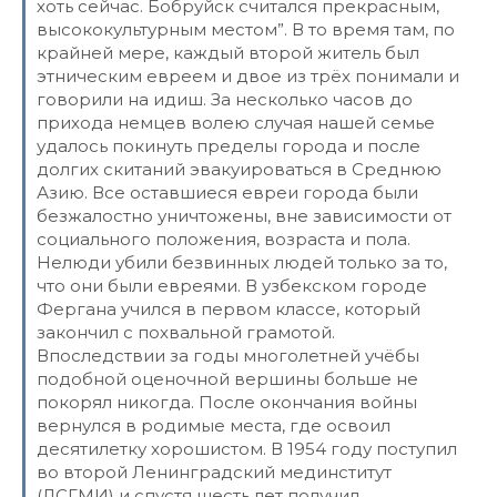
хоть сейчас. Бобруйск считался прекрасным,
высококультурным местом”. В то время там, по
крайней мере, каждый второй житель был
этническим евреем и двое из трёх понимали и
говорили на идиш. За несколько часов до
прихода немцев волею случая нашей семье
удалось покинуть пределы города и после
долгих скитаний эвакуироваться в Среднюю
Азию. Все оставшиеся евреи города были
безжалостно уничтожены, вне зависимости от
социального положения, возраста и пола.
Нелюди убили безвинных людей только за то,
что они были евреями. В узбекском городе
Фергана учился в первом классе, который
закончил с похвальной грамотой.
Впоследствии за годы многолетней учёбы
подобной оценочной вершины больше не
покорял никогда. После окончания войны
вернулся в родимые места, где освоил
десятилетку хорошистом. В 1954 году поступил
во второй Ленинградский мединститут
(ЛСГМИ) и спустя шесть лет получил