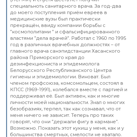
специальноть санитарного врача. За год-два
до моего поступления приём евреев в
медицинские вузы был практически
прекращён, ввиду компании борьбы с
”космополитами ” и сфальсифицированного
властями ”дела врачей”. Работал с 1960 по 1995
год в различных врачебных должностях – от
главного врача санэпидстанции Хасанского
района Приморского края до
дезинфекциониста и эпидемиолога
Белорусского Республиканского Центра
гигиены и эпидемиологии. Виноват. Был
членом профсоюза, комсомольцем, состоял в
КПСС (1969-1991), колебался вместе с партией и
поддерживал её. Был активен, как и многие
личности моей национальности. Знал о многих
безобразиях, терпел, так как сознавал, что от
меня ничего не зависит. Теперь про таких
говорят, что они ”держали фигу в кармане”.
Возможно. Показать этот кукиш у меня, как и у
большинства смертных, смелости не хватало.