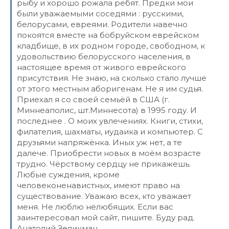
рыбу и хорошо рожала ребят. Предки мои
были уважаемыми соседями : русскими,
белорусами, евреями. Родители навечно
покоятся вместе на бобруйском еврейском
кладбище, в их родном городе, свободном, к
удовольствию белорусского населения, в
настоящее время от живого еврейского
присутствия. Не знаю, на сколько стало лучше
от этого местным аборигенам. Не я им судья.
Приехал я со своей семьёй в США (г.
Миннеаполис, шт.Миннесота) в 1995 году. И
последнее . О моих увлечениях. Книги, стихи,
филателия, шахматы, иудаика и компьютер. С
друзьями напряжёнка. Иных уж нет, а те
далече. Приобрести новых в моём возрасте
трудно. Чёрствому сердцу не прикажешь.
Любые суждения, кроме
человеконенавистных, имеют право на
существование. Уважаю всех, кто уважает
меня. Не люблю нелюбящих. Если вас
заинтересовал мой сайт, пишите. Буду рад.
Анатолий Зеликман.