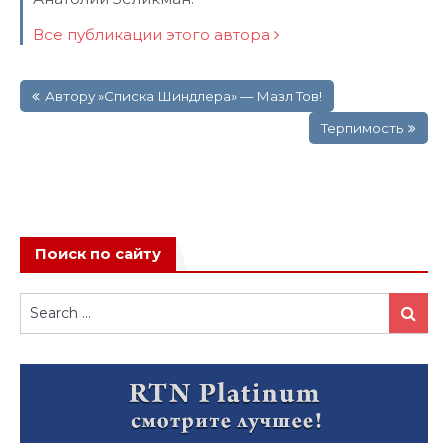
Все публикации этого автора
Навигация
Автору »Списка Шиндлера» — Мазл Тов!
по
записям
Терпимость
Поиск по сайту
Search
Search
for: