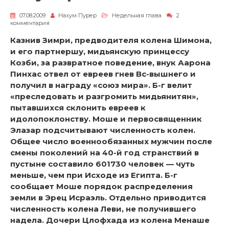
07.08.2009
Нахум Пурер
Недельная глава
2
к
комментария
записи
«И
Казнив Зимри, предводителя колена Шимона,
умер
и его партнершу, мидьянскую принцессу
моше…»
Козби, за развратное поведение, внук Аарона
Пинхас отвел от евреев гнев Вс-вышнего и
получил в награду «союз мира». Б-г велит
«преследовать и разгромить мидьянитян»,
пытавшихся склонить евреев к
идолопоклонству. Моше и первосвященник
Элазар подсчитывают численность колен.
Общее число военнообязанных мужчин после
смены поколений на 40-й год странствий в
пустыне составило 601730 человек — чуть
меньше, чем при Исходе из Египта. Б-г
сообщает Моше порядок распределения
земли в Эрец Исраэль. Отдельно приводится
численность колена Леви, не получившего
надела. Дочери Цлофхада из колена Менаше