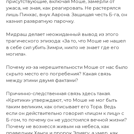
присутствующие, включая Моше, замерли от
ужаса, не зная, как реагировать. Не растерялся
лишь Пинхас, внук Аарона. Защищая честь Б-га, он
казнил развратную парочку.
Мидраш делает неожиданный вывод из этого
трагического эпизода: «За то, что Моше не нашел
в себе сил убить Зимри, никто не знает где его
могила».
Почему из-за нерешительности Моше от нас было
скрыто место его погребения? Какая связь
между этими двумя фактами?
Причинно-следственная связь здесь такая.
«Критики» утверждают, что Моше не мог быть
таким великим, как описывает его Тора. Ведь
если он действительно говорил «лицом к лицу» с
Б-гом, то почему он не удостоился вечной жизни?
Почему не вознесся живым на небеса, как
праведник Ханох и пророк Элиягу, а умер, как