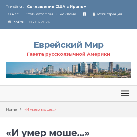
Trending :
Соглашение США с Ираном
•
•
Технология Революции в Иране
О нас
Стать автором
Реклама
Регистрация
Ю
ридические услуги адвокатской коллегии «Эли Гервиц»: полное сопровождение на всех этапах
Войти
08.06.2026
От Ирана до Ливана и Газы
Еврейский Мир
Газета русскоязычной Америки
Home
«И умер моше…»
«И умер моше…»