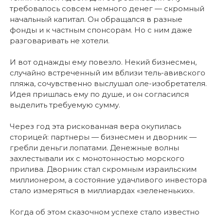
требовалось совсем немного денег — скромный
начальный капитал. Он обращался в разные
фонды и к частным спонсорам. Но с ним даже
разговаривать не хотели.
И вот однажды ему повезло. Некий бизнесмен,
случайно встреченный им вблизи тель-авивского
пляжа, сочувственно выслушал оле-изобретателя.
Идея пришлась ему по душе, и он согласился
выделить требуемую сумму.
Через год эта рискованная вера окупилась
сторицей: партнеры — бизнесмен и дворник —
гребли деньги лопатами. Денежные волны
захлестывали их с монотонностью морского
прилива. Дворник стал скромным израильским
миллионером, а состояние удачливого инвестора
стало измеряться в миллиардах «зелененьких».
Когда об этом сказочном успехе стало известно