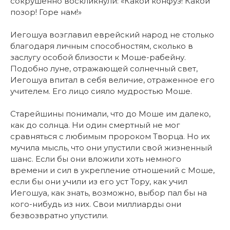
сокрушенно воскликнули: «Какой конфуз! Какой
позор! Горе нам!»
Иегошуа возглавил еврейский народ не столько
благодаря личным способностям, сколько в
заслугу особой близости к Моше-рабейну.
Подобно луне, отражающей солнечный свет,
Иегошуа впитал в себя величие, отраженное его
учителем. Его лицо сияло мудростью Моше.
Старейшины понимали, что до Моше им далеко,
как до солнца. Ни один смертный не мог
сравняться с любимым пророком Творца. Но их
мучила мысль, что они упустили свой жизненный
шанс. Если бы они вложили хоть немного
времени и сил в укрепление отношений с Моше,
если бы они учили из его уст Тору, как учил
Иегошуа, как знать, возможно, выбор пал бы на
кого-нибудь из них. Свои миллиарды они
безвозвратно упустили.