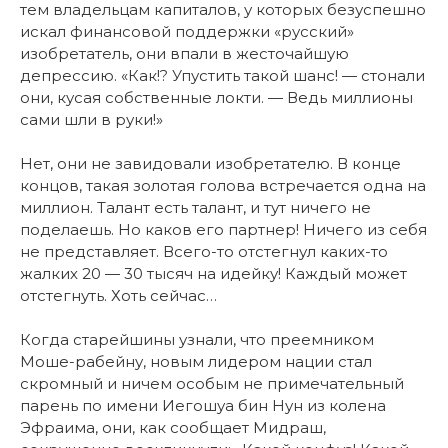
тем владельцам капиталов, у которых безуспешно
искал финансовой поддержки «русский»
изобретатель, они впали в жесточайшую
депрессию. «Как!? Упустить такой шанс! — стонали
они, кусая собственные локти. — Ведь миллионы
сами шли в руки!»
Нет, они не завидовали изобретателю. В конце
концов, такая золотая голова встречается одна на
миллион. Талант есть талант, и тут ничего не
поделаешь. Но каков его партнер! Ничего из себя
не представляет. Всего-то отстегнул каких-то
жалких 20 — 30 тысяч на идейку! Каждый может
отстегнуть. Хоть сейчас…
Когда старейшины узнали, что преемником
Моше-рабейну, новым лидером нации стал
скромный и ничем особым не примечательный
парень по имени Иегошуа бин Нун из колена
Эфраима, они, как сообщает Мидраш,