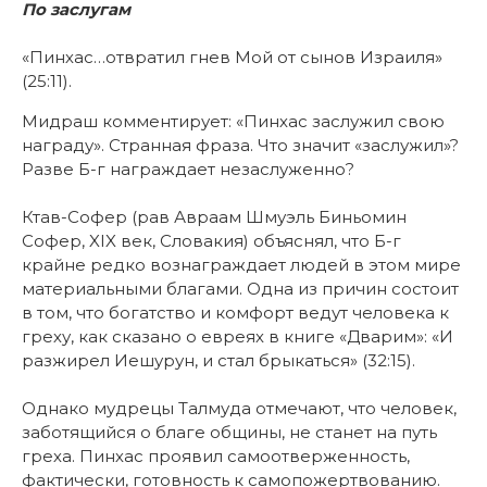
По заслугам
«Пинхас…отвратил гнев Мой от сынов Израиля»
(25:11).
Мидраш комментирует: «Пинхас заслужил свою
награду». Странная фраза. Что значит «заслужил»?
Разве Б-г награждает незаслуженно?
Ктав-Софер (рав Авраам Шмуэль Биньомин
Софер, XIX век, Словакия) объяснял, что Б-г
крайне редко вознаграждает людей в этом мире
материальными благами. Одна из причин состоит
в том, что богатство и комфорт ведут человека к
греху, как сказано о евреях в книге «Дварим»: «И
разжирел Иешурун, и стал брыкаться» (32:15).
Однако мудрецы Талмуда отмечают, что человек,
заботящийся о благе общины, не станет на путь
греха. Пинхас проявил самоотверженность,
фактически, готовность к самопожертвованию.