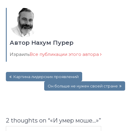
Автор Нахум Пурер
Израиль
Все публикации этого автора
Навигация
Картина лидерских проявлений
по
записям
Он больше не нужен своей стране
2 thoughts on “
«И умер моше…»
”