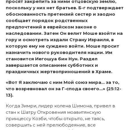
просят закрепить за ними отцовскую землю,
поскольку у них нет братьев. Б-г подтверждает
обоснованность претензий сестер и заодно
сообщает порядок родственных
предпочтений в еврейском законе о
наследовании. Затем Он велит Моше взойти на
гору и осмотреть издали Страну Израиля, в
которую ему не суждено войти. Моше просит
назначить нового руководителя нации. Им
становится Иегошуа бин Нун. Раздел
завершается описанием субботних и
праздничных жертвоприношений в Храме.
«Вот Я заключаю с ним Мой союз мира… за то,
что возревновал он за Г-спода своего…» (25:12-
13).
Когда Зимри, лидер колена Шимона, привел в
стан к Шатру Откровения моавитянскую
принцессу Козби, чтобы открыто, не таясь,
совершить с ней прелюбодеяние, все