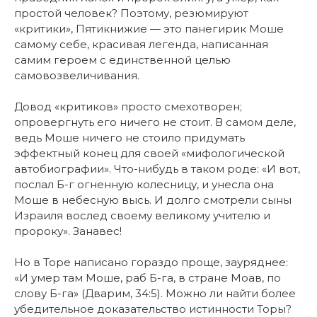
простой человек? Поэтому, резюмируют
«критики», Пятикнижие — это панегирик Моше
самому себе, красивая легенда, написанная
самим героем с единственной целью
самовозвеличивания.
Довод «критиков» просто смехотворен;
опровергнуть его ничего не стоит. В самом деле,
ведь Моше ничего не стоило придумать
эффектный конец для своей «мифологической
автобиографии». Что-нибудь в таком роде: «И вот,
послал Б-г огненную колесницу, и унесла она
Моше в небесную высь. И долго смотрели сыны
Израиля вослед своему великому учителю и
пророку». Занавес!
Но в Торе написано гораздо проще, зауряднее:
«И умер там Моше, раб Б-га, в стране Моав, по
слову Б-га» (Дварим, 34:5). Можно ли найти более
убедительное доказательство истинности Торы?