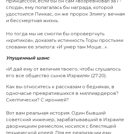
принцессой, если бы он сам «возревновал за Г-
спода», ему полагалась бы награда, которой
удостоился Пинхас, он же пророк Элиягу: вечная
и бессмертная жизнь.
Но тогда мы не смогли бы опровергнуть
«критиков», доказать истинность Торы простыми
словами ее эпилога: «И умер там Моше…».
Упущенный шанс
«И дай ему от величия твоего, чтобы слушалось
его все общество сынов Израиля» (27:20).
Как вы относитесь к рассказам о бедняках, в
одночасье превратившихся в миллиардеров?
Скептически? С иронией?
Вот вам реальная история. Один бывший
советский инженер, зарабатывавший в Израиле
дворницким ремеслом, носился с блестящей
технической идеей. Для ее реализации ему