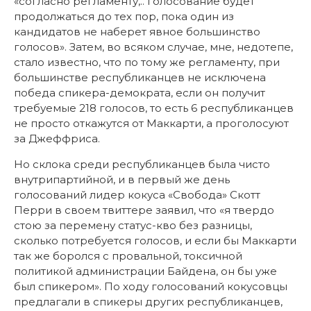
«согласно регламенту,.. голосование будет
продолжаться до тех пор, пока один из
кандидатов не наберет явное большинство
голосов». Затем, во всяком случае, мне, недотепе,
стало известно, что по тому же регламенту, при
большинстве республиканцев не исключена
победа спикера-демократа, если он получит
требуемые 218 голосов, то есть 6 республиканцев
не просто откажутся от Маккарти, а проголосуют
за Джеффриса.
Но склока среди республиканцев была чисто
внутрипартийной, и в первый же день
голосований лидер кокуса «Свобода» Скотт
Перри в своем твиттере заявил, что «я твердо
стою за перемену статус-кво без разницы,
сколько потребуется голосов, и если бы Маккарти
так же боролся с провальной, токсичной
политикой администрации Байдена, он бы уже
был спикером». По ходу голосований кокусовцы
предлагали в спикеры других республиканцев,