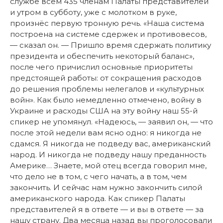
службе всем 435 членам Палаты представителей
и утром в субботу, уже с молотком в руке,
произнёс первую тронную речь.
«Наша система
построена на системе сдержек и противовесов,
— сказал он. — Пришло время сдержать политику
президента и обеспечить некоторый баланс»,
после чего причислил основные приоритеты
предстоящей работы: от сокращения расходов
до решения проблемы нелегалов и «культурных
войн». Как было немедленно отмечено, войну в
Украине и расходы США на эту войну наш 55-й
спикер не упомянул. «
Надеюсь, — заявил он, — что
после этой недели вам ясно одно: я никогда не
сдамся. Я никогда не подведу вас, американский
народ. И никогда не подведу нашу преданность
Америке… Знаете, мой отец всегда говорил мне,
что дело не в том, с чего начать, а в том, чем
закончить. И сейчас нам нужно закончить силой
американского народа. Как спикер Палаты
представителей я в ответе — и вы в ответе — за
нашу страну. Два месяца назад вы проголосовали