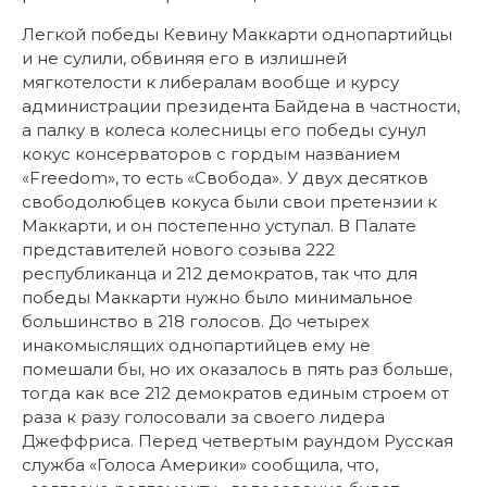
Легкой победы Кевину Маккарти однопартийцы
и не сулили, обвиняя его в излишней
мягкотелости к либералам вообще и курсу
администрации президента Байдена в частности,
а палку в колеса колесницы его победы сунул
кокус консерваторов с гордым названием
«Freedom», то есть «Свобода». У двух десятков
свободолюбцев кокуса были свои претензии к
Маккарти, и он постепенно уступал. В Палате
представителей нового созыва 222
республиканца и 212 демократов, так что для
победы Маккарти нужно было минимальное
большинство в 218 голосов. До четырех
инакомыслящих однопартийцев ему не
помешали бы, но их оказалось в пять раз больше,
тогда как все 212 демократов единым строем от
раза к разу голосовали за своего лидера
Джеффриса. Перед четвертым раундом Русская
служба «Голоса Америки» сообщила, что,