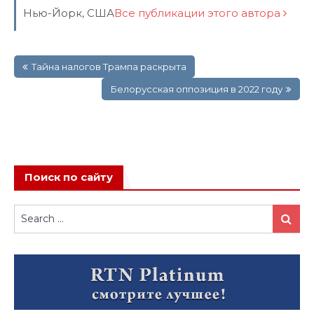
Нью-Йорк, США
Все публикации этого автора
Навигация
Тайна налогов Трампа раскрыта
по
записям
Белорусская оппозиция в 2022 году
Поиск по сайту
Search
Search
for: