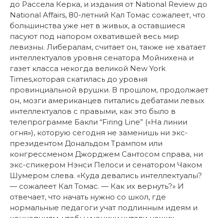
до Рассела Керка, и издания от
National Review
до
National Affairs
,
80-летний Кал Томас сожалеет, что
большинства уже нет в живых, а оставшиеся
пасуют под напором охватившей весь мир
левизны. Либералам, считает он, также не хватает
интеллектуалов уровня сенатора Мойнихена и
газет класса некогда великой
New York
Times,которая скатилась до уровня
провинциальной врушки. В прошлом, продолжает
он, мозги американцев питались дебатами левых
интеллектуалов с правыми, как это было в
телепрограмме Бакли “Firing Line”
(
«На линии
огня»), которую сегодня не заменишь ни экс-
президентом Дональдом Трампом или
конгрессменом Джорджем Сантосом справа, ни
экс-спикером Нэнси Пелоси и сенатором Чаком
Шумером слева. «Куда девались интеллектуалы?
— сожалеет Кал Томас. — Как их вернуть?» И
отвечает, что начать нужно со школ, где
нормальные педагоги учат подлинным идеям и