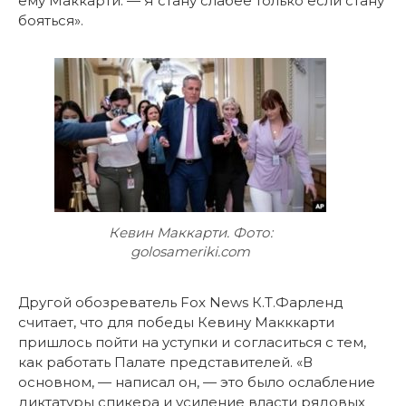
ему Маккарти. — Я стану слабее только если стану
бояться».
Кевин Маккарти. Фото:
golosameriki.com
Другой обозреватель Fox News К.Т.Фарленд
считает, что для победы Кевину Макккарти
пришлось пойти на уступки и согласиться с тем,
как работать Палате представителей. «В
основном, — написал он, — это было ослабление
диктатуры спикера и усиление власти рядовых