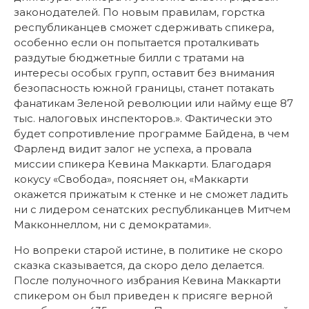
законодателей. По новым правилам, горстка
республиканцев сможет сдерживать спикера,
особенно если он попытается проталкивать
раздутые бюджетные билли с тратами на
интересы особых групп, оставит без внимания
безопасность южной границы, станет потакать
фанатикам Зеленой революции или найму еще 87
тыс. налоговых инспекторов.». Фактически это
будет сопротивление программе Байдена, в чем
Фарленд видит залог не успеха, а провала
миссии спикера Кевина Маккарти. Благодаря
кокусу «Свобода», поясняет он, «Маккарти
окажется прижатым к стенке и не сможет ладить
ни с лидером сенатских республиканцев Митчем
Макконнеллом, ни с демократами».
Но вопреки старой истине, в политике не скоро
сказка сказывается, да скоро дело делается.
После полуночного избрания Кевина Маккарти
спикером он был приведен к присяге верной