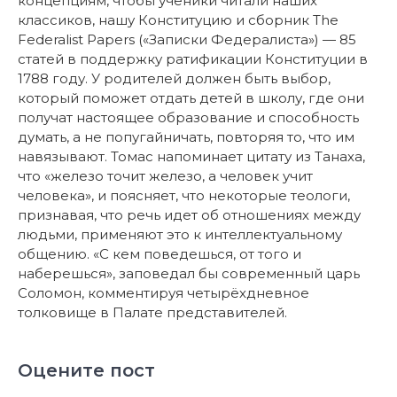
концепциям, чтобы ученики читали наших
классиков, нашу Конституцию и сборник
The
Federalist Papers («Записки Федералиста») — 85
статей в поддержку ратификации Конституции в
1788 году. У родителей должен быть выбор,
к
оторый поможет отдать детей в школу, где они
получат настоящее образование и способность
думать, а не попугайничать, повторяя то, что им
навязывают.
Томас напоминает цитату из Танаха,
что «железо точит железо, а человек учит
человека», и поясняет, что некоторые теологи,
признавая, что речь идет об отношениях между
людьми, применяют это к интеллектуальному
общению. «С кем поведешься, от того и
наберешься», заповедал бы современный царь
Соломон, комментируя четырёхдневное
толковище в Палате представителей.
Оцените пост