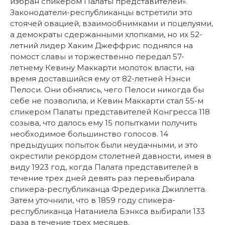
избран спикером Палаты представителей».
Законодатели-республиканцы встретили это
стоячей овацией, взаимообнимками и поцелуями,
а демократы сдержанными хлопками, но их 52-
летний лидер Хаким Джеффрис поднялся на
помост славы и торжественно передал 57-
летнему Кевину Маккарти молоток власти, на
время доставшийся ему от 82-летней Нэнси
Пелоси. Они обнялись, чего Пелоси никогда бы
себе не позволила, и Кевин Маккарти стал
55-м
спикером Палаты представителей Конгресса 118
созыва, что далось ему 15 попытками получить
необходимое большинство голосов. 14
предыдущих попыток были неудачными, и это
окрестили рекордом столетней давности, имея в
виду 1923 год, когда
Палата представителей в
течение трех дней девять раз перевыбирала
спикера-республиканца Фредерика Джиллетта.
Затем уточнили, что в 1859 году спикера-
республиканца Натаниела Бэнкса выбирали 133
раза в течение трех месяцев.