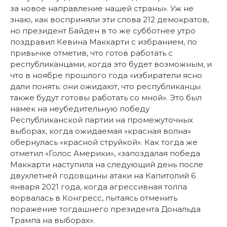
за новое направление нашей страны». Уж не
знаю, как восприняли эти слова 212 демократов,
но президент Байден в то же субботнее утро
поздравил Кевина Маккарти с избранием, по
привычке отметив, что готов работать с
республиканцами, когда это будет возможным, и
что в ноябре прошлого года «избиратели ясно
дали понять: они ожидают, что республиканцы
также будут готовы работать со мной». Это был
намек на неубедительную победу
Республиканской партии на промежуточных
выборах, когда ожидаемая «красная волна»
обернулась «красной струйкой». Как тогда же
отметил «Голос Америки», «запоздалая победа
Маккарти наступила на следующий день после
двухлетней годовщины атаки на Капитолий 6
января 2021 года, когда агрессивная толпа
ворвалась в Конгресс, пытаясь отменить
поражение тогдашнего президента Дональда
Трампа на выборах».