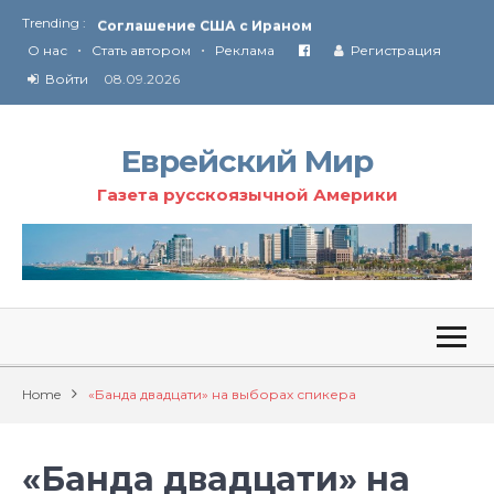
Trending :
Соглашение США с Ираном
•
•
Технология Революции в Иране
О нас
Стать автором
Реклама
Регистрация
Войти
08.09.2026
От Ирана до Ливана и Газы
Еврейский Мир
Газета русскоязычной Америки
Home
«Банда двадцати» на выборах спикера
«Банда двадцати» на