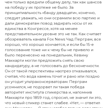
чем только вредили общему делу, так как шансов
на победу у их протеже не было. За
принципиальность «банду двадцати», конечно,
следует уважать, но они осрамили всю партию и
дали демократам повод задирать носы от их
единства в Конгрессе, хотя на менее
представительном уровне это не так. Как считает
обозреватель канала Fox News Чад Перграм, все
хорошо, что хорошо кончается, и если бы 15-е
голосование тоже ни к чему бы не привело и
было перенесено на понедельник, Кевину
Маккарти могли предложить снять свою
кандидатуру, а не голосовать до бесконечности.
Он от такой перспективы наотрез отказывался,
считая, что вода камень точит и рано или поздно
он угодит ультраконсерваторам. Перграм
усомнился, не подорвет ли такая победа
авторитет института спикерства и, напомнив
Маккарти про 1859 год, спросил, не значит ли это,
что новый спикер станет слабее. «Нет, — ответил