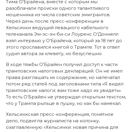
Тима О’Брайена, вместе с которым мы
разоблачали происки одного талантливого
мошенника из числа советских эмигрантов.
Через день после пресс-конференции в
Хельсинки ведущий левацкого кабельного
телеканала Эм-эс-эн-би-си Лоуренс О’Доннелл
взял интервью у О’Брайена, который за 18 лет до
этого прославился книгой о Трампе. Тот в ответ
судил автора за клевету, но безуспешно.
В ходе тяжбы О’Брайен получил доступ к части
трамповских налоговых деклараций. Он не имел
права разглашать их содержание, но напечатал
потом ряд статей под заголовками типа «Я видел
трамповские налоги; вам тоже надо их увидеть».
То есть О’Брайен не утверждал открытым текстом,
что у Трампа рыльце в пушку, но как бы намекал.
Хельсинкская пресс-конференция, понятное
дело, подвигла журналиста на колонку,
озаглавленную «Хельсинки: новая причина для