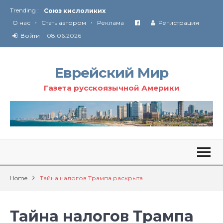
Trending :
Соглашение США с Ираном
•
•
Технология Революции в Иране
О нас
Стать автором
Реклама
Регистрация
Войти
08.06.2026
От Ирана до Ливана и Газы
Еврейский Мир
Газета русскоязычной Америки
Home
Тайна налогов Трампа раскрыта
Тайна налогов Трампа