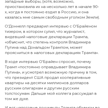
западные выборы, (хотя, возможно,
приостановила их на несколько лет в начале 90-
х,
когда я постоянно ездил в Россию, и она
казалась мне самым свободным уголком Земли).
О’Доннелл предварил интервью с О’Брайеном
тизером, в котором сулил, что журналист,
видевший налоговые декларации Трампа,
«объяснит, что степень контроля Владимира
Путина над Дональдом Трампом, может
проясниться в налоговых декларациях Трампа».
В ходе интервью О’Брайен спросил, почему
Трамп «постоянно оправдывает Владимира
Путина», и усмотрел возможную причину в том,
что президент США продал кооперативные
квартиры на десятки миллионов долларов
русским олигархам и другим русским
толстосумам. Дальше мой коллега рассуждал в
том же духе.
И вот налоговые документы Трампа объемом во