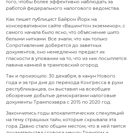
того, чтобы более эффективно наблюдать за
работой федерального налогового ведомства.
Как пишет публицист Байрон Йорк на
консервативном сайте «Вашингтон экземинор», с
самого начала было ясно, что объяснение шито
белыми нитками. Все знали, что как только
Сопротивление доберется до заветных
документов, оно немедленно предаст их
гласности в уповании на то, что из них посыплется
лавина камней в трамповский огород.
Так и произошло. 30 декабря, в канун Нового
года и за три дня до перехода Конгресса в руки
республиканцев, он выставил на всеобщее
обозрение добытые демократами налоговые
документы Трампозавра с 2015 по 2020 год.
Закончились годы апокалиптических спекуляций
на тему страшных тайн, которые скрывала эта
гора. Давно стало общим местом, что в ней таятся
доказательства сговора между Трампом и