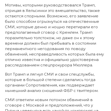
Мотивы, которыми руководствовался Трамп,
отрицая в Хельсинки это вмешательство, также
остаются спорными. Возможно, его заявление
было способом огрызнуться на отечественные
СМИ, которые денно и нощно перетирали его
предполагаемый сговор с Кремлем. Трамп
поразительно толстокож, но даже он к этому
времени должен был пребывать в состоянии
перманентного негодования по поводу
обвинений, несправедливость которых была ему
отлично известна и официально удостоверена
расследованием спецпрокурора Мюллера.
Вот Трамп и лягнул СМИ и свои спецслужбы,
которые в большой степени сделались тогда
органами Сопротивления, как подверждает
нынешний анализ сношений ФБР с твиттером.
СМИ ответили новым потоком обвинений в
сговоре с Москвой и предположений, что у
Путина наверняка есть какой-то компромат на