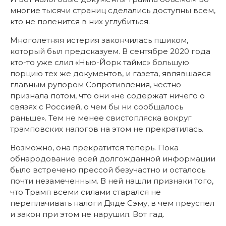
многие тысячи страниц сделались доступны всем,
кто не поленится в них углубиться.
Многолетняя истерия закончилась пшиком,
который был предсказуем. В сентябре 2020 года
кто-то уже слил «Нью-Йорк таймс» большую
порцию тех же документов, и газета, являвшаяся
главным рупором Сопротивления, честно
признала потом, что они «не содержат ничего о
связях с Россией, о чем бы ни сообщалось
раньше». Тем не менее свистопляска вокруг
трамповских налогов на этом не прекратилась.
Возможно, она прекратится теперь. Пока
обнародование всей долгожданной информации
было встречено прессой безучастно и осталось
почти незамеченным. В ней нашли признаки того,
что Трамп всеми силами старался не
переплачивать налоги Дяде Сэму, в чем преуспел
и закон при этом не нарушил. Вот гад.