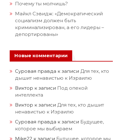
Почему ты молчишь?
Майкл Сэвидж: «Демократический
социализм должен быть
криминализирован, а его лидеры –
депортированы»
Новые комментарии
Суровая правда
к записи
Для тех, кто
дышит ненавистью к Израилю
Виктор
к записи
Под опекой
интеллекта
Виктор
к записи
Для тех, кто дышит
ненавистью к Израилю
Суровая правда
к записи
Будущее,
которое мы выбираем
Mike22
к записи
Будущее, которое мы