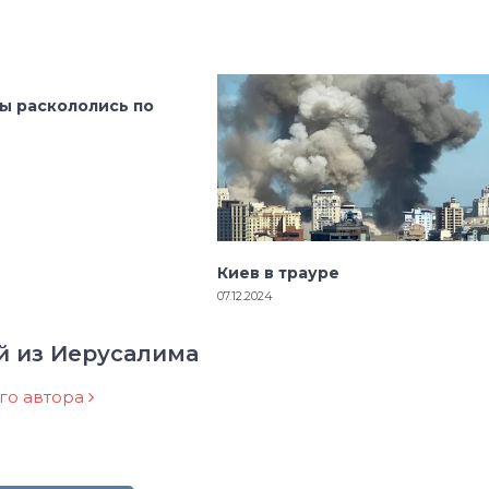
ы раскололись по
Киев в трауре
07.12.2024
й из Иерусалима
ого автора