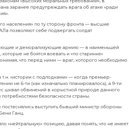
законам «высоких моральных требований», в
зана заранее предупреждать врага об атаке «ради
ия».
ого населения» по ту сторону фронта — высшие
Ла позволяют себе подвергать солдат
вляющие и деморализующие армию — в наименьшей
 которые не боятся воевать и «по старинке»
понимая, что перед ними — враг, которого необходимо
т.н. «истории с подлодками» — когда премьер-
нии не 6-ти (как изначально планировалось), а 9-ти
ес шквал обвинений в корыстной природе данного
и потребностями безопасности страны.
е постеснялись выступить бывший министр обороны
Бени Ганц.
о «нейтральную» позицию, давая понять, что не имеет