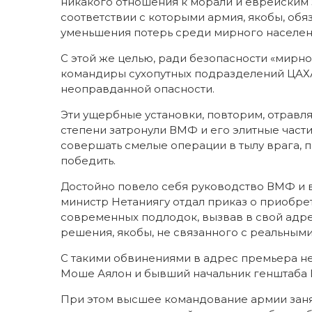
никакого отношения к морали и еврейским 
соответствии с которыми армия, якобы, обя
уменьшения потерь среди мирного населен
С этой же целью, ради безопасности «мирн
командиры сухопутных подразделений ЦАХА
неоправданной опасности.
Эти ущербные установки, повторим, отра
степени затронули ВМФ и его элитные части,
совершать смелые операции в тылу врага, 
победить.
Достойно повело себя руководство ВМФ и в 
министр Нетаниягу отдал приказ о приобрете
современных подлодок, вызвав в свой адр
решения, якобы, не связанного с реальным
С такими обвинениями в адрес премьера н
Моше Аялон и бывший начальник генштаба 
При этом высшее командование армии занял