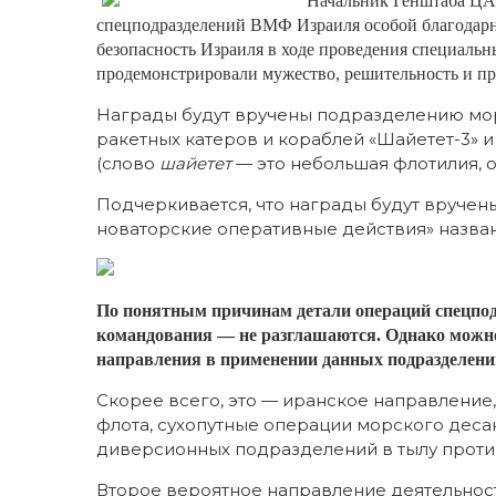
Начальник Генштаба ЦА
спецподразделений ВМФ Израиля особой благодарн
безопасность Израиля в ходе проведения специаль
продемонстрировали мужество, решительность и п
Награды будут вручены подразделению мор
ракетных катеров и кораблей «Шайетет-3» 
(слово
шайетет
— это небольшая флотилия, 
Подчеркивается, что награды будут вручены
новаторские оперативные действия» назва
По понятным причинам детали операций спецпо
командования — не разглашаются. Однако можн
направления в применении данных подразделени
Скорее всего, это — иранское направлени
флота, сухопутные операции морского деса
диверсионных подразделений в тылу против
Второе вероятное направление деятельно