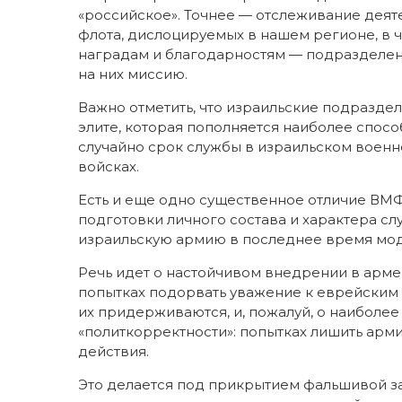
«российское». Точнее — отслеживание деят
флота, дислоцируемых в нашем регионе, в ч
наградам и благодарностям — подразделе
на них миссию.
Важно отметить, что израильские подразд
элите, которая пополняется наиболее спос
случайно срок службы в израильском военн
войсках.
Есть и еще одно существенное отличие ВМФ 
подготовки личного состава и характера с
израильскую армию в последнее время мо
Речь идет о настойчивом внедрении в арме
попытках подорвать уважение к еврейским 
их придерживаются, и, пожалуй, о наибол
«политкорректности»: попытках лишить арм
действия.
Это делается под прикрытием фальшивой за