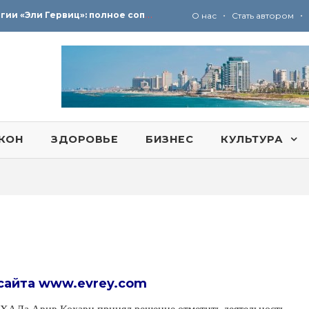
Ю
ридические услуги адвокатской коллегии «Эли Гервиц»: полное сопровождение на всех этапах
•
•
О нас
Стать автором
КОН
ЗДОРОВЬЕ
БИЗНЕС
КУЛЬТУРА
сайта
www.evrey.com