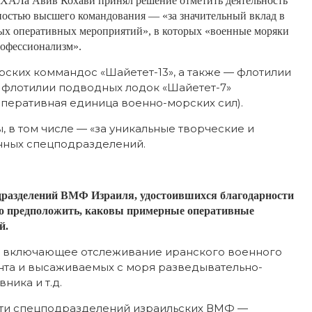
ХАЛа Авив Кохави принял решение отметить деятельность
остью высшего командования — «за значительный вклад в
ных оперативных мероприятий», в которых «военные моряки
рофессионализм».
ских коммандос «Шайетет-13», а также — флотилии
и флотилии подводных лодок «Шайетет-7»
оперативная единица военно-морских сил).
, в том числе — «за уникальные творческие и
нных спецподразделений.
дразделений ВМФ Израиля, удостоившихся благодарности
о предположить, каковы примерные оперативные
й.
е, включающее отслеживание иранского военного
нта и высаживаемых с моря разведывательно-
ника и т.д.
сти спецподразделений израильских ВМФ —