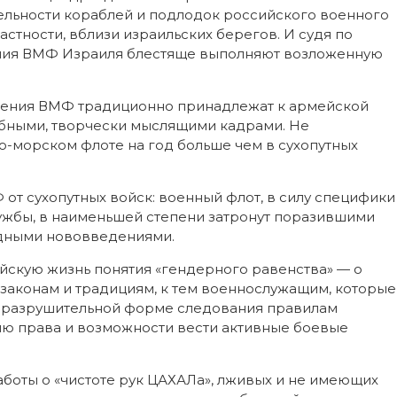
ельности кораблей и подлодок российского военного
астности, вблизи израильских берегов. И судя по
ния ВМФ Израиля блестяще выполняют возложенную
еления ВМФ традиционно принадлежат к армейской
обными, творчески мыслящими кадрами. Не
о-морском флоте на год больше чем в сухопутных
от сухопутных войск: военный флот, в силу специфики
лужбы, в наименьшей степени затронут поразившими
дными нововведениями.
йскую жизнь понятия «гендерного равенства» — о
законам и традициям, к тем военнослужащим, которые
ее разрушительной форме следования правилам
ию права и возможности вести активные боевые
боты о «чистоте рук ЦАХАЛа», лживых и не имеющих