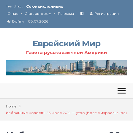
Trending :
Союз кислоликих
•
•
Соглашение США с Ираном
О нас
Стать автором
Реклама
Регистрация
Технология Революции в Иране
Войти
08.07.2026
От Ирана до Ливана и Газы
Еврейский Мир
Газета русскоязычной Америки
Home
Избранные новости. 26 июля 2019 — утро (Время израильское)