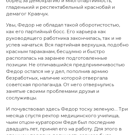
борец за демократию и многопартийность,
гладенький и респектабельный краснобай и
демагог Кравчук.
Увы, Федор не обладал такой оборотистостью,
как его партийный босс. Его карьера как
руководящего работника закончилась, так и не
успев начаться. Вся партийная верхушка, подобно
красным тараканам, бесшумно и быстро
расползлась на заранее подготовленные
позиции. Не отличавшийся предприимчивостью
Федор остался не у дел, пополнив армию
безработных, наличие которой отвергала
советская пропаганда. От него отвернулись
занятые своими проблемами друзья и
сослуживцы.
И почувствовал здесь Федор тоску зеленую… Три
месяца спустя ректор медицинского училища,
чьим отцом-куратором Федя был последние
двадцать лет, принял его на работу. Для этого в