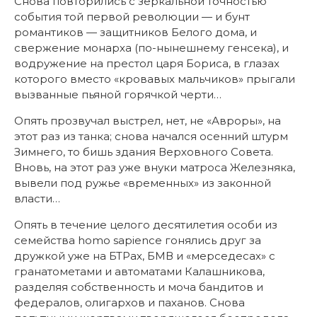
Снова повторились с зеркальной точностью
события той первой революции — и бунт
романтиков — защитников Белого дома, и
свержение монарха (по-нынешнему генсека), и
водружение на престол царя Бориса, в глазах
которого вместо «кровавых мальчиков» прыгали
вызванные пьяной горячкой черти…
Опять прозвучал выстрел, нет, не «Авроры», на
этот раз из танка; снова начался осенний штурм
Зимнего, то бишь здания Верховного Совета.
Вновь, на этот раз уже внуки матроса Железняка,
вывели под ружье «временных» из законной
власти…
Опять в течение целого десятилетия особи из
семейства homo sapience гонялись друг за
дружкой уже на БТРах, БМВ и «мерседесах» с
гранатометами и автоматами Калашникова,
разделяя собственность и моча бандитов и
федералов, олигархов и паханов. Снова