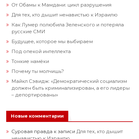
От Обамы к Мамдани: цикл разрушения
Для тех, кто дышит ненавистью к Израилю
Как Лумер полюбила Зеленского и потеряла
русские СМИ
Будущее, которое мы выбираем
Под опекой интеллекта
Тонкие намёки
Почему ты молчишь?
Майкл Сэвидж: «Демократический социализм
должен быть криминализирован, а его лидеры
– депортированы»
Новые комментарии
Суровая правда
к записи
Для тех, кто дышит
ненавистью к Израилю