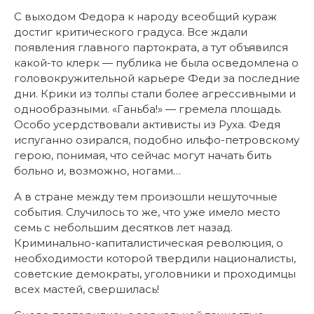
С выходом Федора к народу всеобщий кураж
достиг критического градуса. Все ждали
появления главного партократа, а тут объявился
какой-то клерк — публика не была осведомлена о
головокружительной карьере Феди за последние
дни. Крики из толпы стали более агрессивными и
однообразными. «Ганьба!» — гремела площадь.
Особо усердствовали активисты из Руха. Федя
испуганно озирался, подобно ильфо-петровскому
герою, понимая, что сейчас могут начать бить
больно и, возможно, ногами…
А в стране между тем произошли нешуточные
события. Случилось то же, что уже имело место
семь с небольшим десятков лет назад.
Криминально-капиталистическая революция, о
необходимости которой твердили националисты,
советские демократы, уголовники и проходимцы
всех мастей, свершилась!