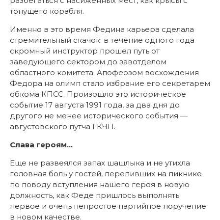
разбегаться с насиженных мест, как крысы с
тонущего корабля.
Именно в это время Федина карьера сделала
стремительный скачок: в течение одного года
скромный инструктор прошел путь от
заведующего сектором до завотделом
областного комитета. Апофеозом восхождения
Федора на олимп стало избрание его секретарем
обкома КПСС. Произошло это историческое
событие 17 августа 1991 года, за два дня до
другого не менее исторического события —
августовского путча ГКЧП.
Слава героям…
Еще не развеялся запах шашлыка и не утихла
головная боль у гостей, перепивших на пикнике
по поводу вступления нашего героя в новую
должность, как Феде пришлось выполнять
первое и очень непростое партийное поручение
в новом качестве.