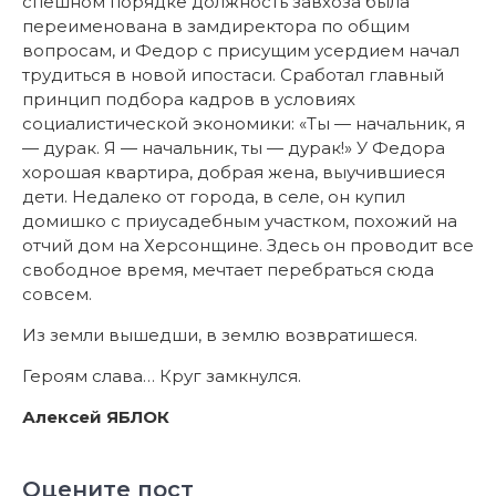
спешном порядке должность завхоза была
переименована в замдиректора по общим
вопросам, и Федор с присущим усердием начал
трудиться в новой ипостаси. Сработал главный
принцип подбора кадров в условиях
социалистической экономики: «Ты — начальник, я
— дурак. Я — начальник, ты — дурак!» У Федора
хорошая квартира, добрая жена, выучившиеся
дети. Недалеко от города, в селе, он купил
домишко с приусадебным участком, похожий на
отчий дом на Херсонщине. Здесь он проводит все
свободное время, мечтает перебраться сюда
совсем.
Из земли вышедши, в землю возвратишеся.
Героям слава… Круг замкнулся.
Алексей ЯБЛОК
Оцените пост