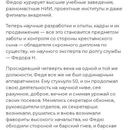
Федор курирует высшие учебные заведения,
разномастные НИИ, проектные институты и даже
филиалы академий.
Теперь научные разработки и опыты, кадры и их
продвижение — все это становится предметом
заботы и контроля со стороны крестьянского
сына — обладателя скромного диплома по
существу, но научного эксперта по долгу службы
— Федора Н.
Просидевший четверть века на одной и той же
должности, Федя все же не был ординарным
аппаратчиком. Ему стукнуло 50, и он продолжал
свою деятельность на научной ниве, сея
разумное, доброе, вечное и снимая урожай со
своих посевов. Менялись секретари обкомов,
руководители отделов, их секретарши;
возникали, рушились и вновь возникали
фавориты высокого начальства, но Федю
обходили стороной «и барский гнев, и барская