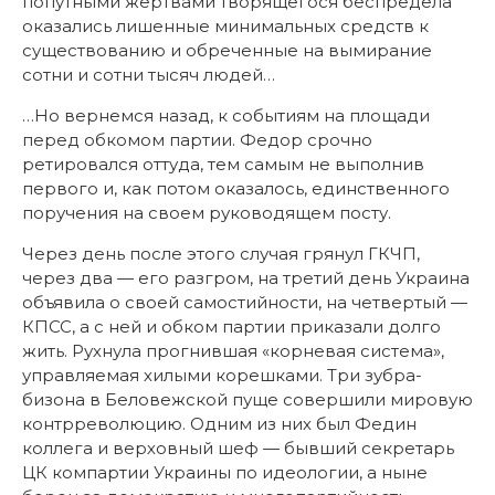
попутными жертвами творящегося беспредела
оказались лишенные минимальных средств к
существованию и обреченные на вымирание
сотни и сотни тысяч людей…
…Но вернемся назад, к событиям на площади
перед обкомом партии. Федор срочно
ретировался оттуда, тем самым не выполнив
первого и, как потом оказалось, единственного
поручения на своем руководящем посту.
Через день после этого случая грянул ГКЧП,
через два — его разгром, на третий день Украина
объявила о своей самостийности, на четвертый —
КПСС, а с ней и обком партии приказали долго
жить. Рухнула прогнившая «корневая система»,
управляемая хилыми корешками. Три зубра-
бизона в Беловежской пуще совершили мировую
контрреволюцию. Одним из них был Федин
коллега и верховный шеф — бывший секретарь
ЦК компартии Украины по идеологии, а ныне