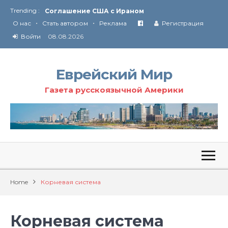
Trending :
Соглашение США с Ираном
•
•
Технология Революции в Иране
О нас
Стать автором
Реклама
Регистрация
Войти
08.08.2026
От Ирана до Ливана и Газы
Еврейский Мир
Газета русскоязычной Америки
Home
Корневая система
Корневая система