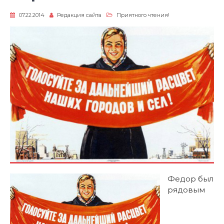
07.22.2014
Редакция сайта
Приятного чтения!
Ф
едор был
рядовым