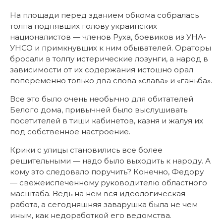
На площади перед зданием обкома собралась
толпа поднявших голову украинских
националистов — членов Руха, боевиков из УНА-
УНСО и примкнувших к ним обывателей. Ораторы
бросали в толпу истерические лозунги, а народ в
зависимости от их содержания истошно орал
попеременно только два слова «слава» и «ганьба».
Все это было очень необычно для обитателей
Белого дома, привычней было выслушивать
посетителей в тиши кабинетов, казня и жалуя их
под собственное настроение.
Крики с улицы становились все более
решительными — надо было выходить к народу. А
кому это следовало поручить? Конечно, Федору
— свежеиспеченному руководителю областного
масштаба. Ведь на нем вся идеологическая
работа, а сегодняшняя заварушка была не чем
иным, как недоработкой его ведомства.