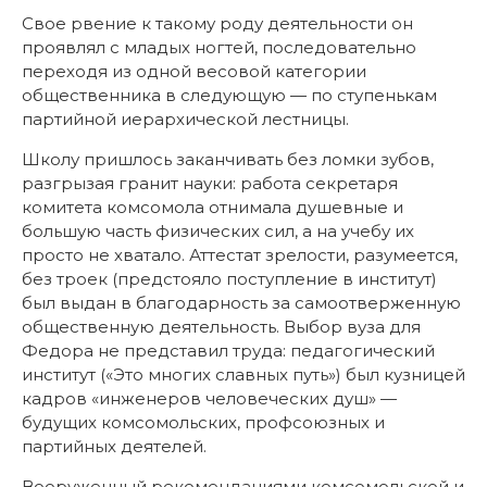
Свое рвение к такому роду деятельности он
проявлял с младых ногтей, последовательно
переходя из одной весовой категории
общественника в следующую — по ступенькам
партийной иерархической лестницы.
Школу пришлось заканчивать без ломки зубов,
разгрызая гранит науки: работа секретаря
комитета комсомола отнимала душевные и
большую часть физических сил, а на учебу их
просто не хватало. Аттестат зрелости, разумеется,
без троек (предстояло поступление в институт)
был выдан в благодарность за самоотверженную
общественную деятельность. Выбор вуза для
Федора не представил труда: педагогический
институт («Это многих славных путь») был кузницей
кадров «инженеров человеческих душ» —
будущих комсомольских, профсоюзных и
партийных деятелей.
Вооруженный рекомендациями комсомольской и