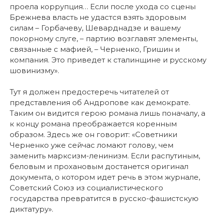
проела коррупция… Если после ухода со сцены
Брежнева власть не удастся взять здоровым
силам – Горбачеву, Шеварднадзе и вашему
покорному слуге, – партию возглавят элементы,
связанные с мафией, – Черненко, Гришин и
компания. Это приведет к сталинщине и русскому
шовинизму».
Тут я должен предостеречь читателей от
представления об Андропове как демократе.
Таким он видится герою романа лишь поначалу, а
к концу романа преображается коренным
образом. Здесь же он говорит: «Советники
Черненко уже сейчас ломают голову, чем
заменить марксизм-ленинизм. Если распутиным,
беловым и прохановым достанется оригинал
документа, о котором идет речь в этом журнале,
Советский Союз из социалистического
государства превратится в русско-фашистскую
диктатуру».