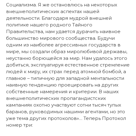
Социализма. Я же остановлюсь на некоторых
внешнеполитических аспектах нашей
деятельности. Благодаря мудрой внешней
политике нашего родного Тайного
Правительства, нам удается дурачить наивное
большинство мирового сообщества. Будучи
одним из наиболее агрессивных государств в
мире, мы создали образ миролюбивой державы,
неустанно борющейся за мир. Нам удалось этого
добиться, эксплуатируя естественное стремление
людей к миру, их страх перед атомной бомбой, а
главное – типичную для западной ментальности
наивную тенденцию проецировать на других
собственные намерения и критерии. В наших
внешнеполитических пропагандистских
кампаниях охотно участвуют сотни тысяч тупых
баранов, руководимых нашими агентами, но это
уже тема других протоколов»… Теперь Протокол
номер три: