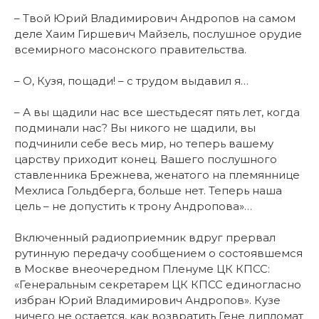
– Твой Юрий Владимирович Андропов на самом
деле Хаим Гиршевич Майзель, послушное орудие
всемирного масонского правительства.
– О, Кузя, пощади! – с трудом выдавил я…
– А вы щадили нас все шестьдесят пять лет, когда
подминали нас? Вы никого не щадили, вы
подчинили себе весь мир, но теперь вашему
царству приходит конец. Вашего послушного
ставленника Брежнева, женатого на племяннице
Мехлиса Гольдберга, больше нет. Теперь наша
цель – не допустить к трону Андропова»…
Включенный радиоприемник вдруг прервал
рутинную передачу сообщением о состоявшемся
в Москве внеочередном Пленуме ЦК КПСС:
«Генеральным секретарем ЦК КПСС единогласно
избран Юрий Владимирович Андропов». Кузе
ничего не остается, как возвратить Гене дипломат