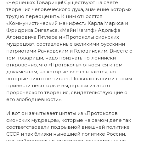
«Черненко: Товарищи! Существуют на свете
творения человеческого духа, значение которых
трудно переоценить. К ним относятся
«Коммунистический манифест» Карла Маркса и
Фридриха Энгельса, «Майн Кампф» Адольфа
Алоизовича Гитлера и «Протоколы сионских
мудрецов», составленные великими русскими
патриотами Рачковским и Головинским. Вместе с
тем, товарищи, надо признать по-ленински
откровенно, что «Протоколы» относятся к тем
документам, на которые все ссылаются, но
которые никто не читает. Позволю в связи с этим
привести некоторые выдержки из этого
пророческого творения, свидетельствующие о
его злободневности».
И вот он зачитывает цитаты из «Протоколов
сионских мудрецов», которые на самом деле так
соответствовали подрывной внешней политике
СССР и так близки нынешней политике России,
что, действительно, смотрятся как творения не