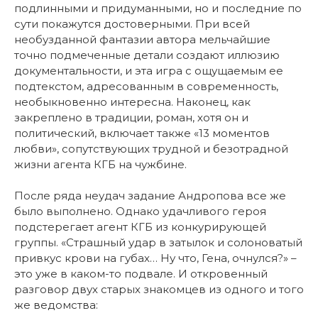
подлинными и придуманными, но и последние по
сути покажутся достоверными. При всей
необузданной фантазии автора мельчайшие
точно подмеченные детали создают иллюзию
документальности, и эта игра с ощущаемым ее
подтекстом, адресованным в современность,
необыкновенно интересна. Наконец, как
закреплено в традиции, роман, хотя он и
политический, включает также «13 моментов
любви», сопутствующих трудной и безотрадной
жизни агента КГБ на чужбине.
После ряда неудач задание Андропова все же
было выполнено. Однако удачливого героя
подстерегает агент КГБ из конкурирующей
группы. «Страшный удар в затылок и солоноватый
привкус крови на губах… Ну что, Гена, очнулся?» –
это уже в каком-то подвале. И откровенный
разговор двух старых знакомцев из одного и того
же ведомства: