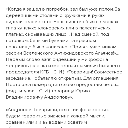
«Когда я зашел в погребок, зал был уже полон. За
деревянными столами с кружками в руках
сидели человек сто. Большинство было в масках
типа ку-клукс-клановских или в палестинских
платках, скрывавших лицо… Над сценой, под
потолком, белыми буквами на красном
полотнище было написано: «Привет участникам
сессии Вселенского Антижидовского Альянса!»…
Первым слово взял сидевший у микрофона
Чеприков (слегка измененная фамилия бывшего
председателя КГБ – С. И.): «Товарищи! Совместное
заседание… объявляю открытым. Для оглашения
Протокола номер один слово предоставляется…
(ряд титулов – С. И.) товарищу Юрию
Владимировичу Андропову».
«Андропов: Товарищи, отложив фразерство,
будем говорить о значении каждой мысли,
сравнениями и выводами осветим