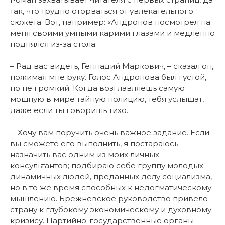
так, что трудно оторваться от увлекательного
сюжета. Вот, например: «Андропов посмотрел на
меня своими умными карими глазами и медленно
поднялся из-за стола.
– Рад вас видеть, Геннадий Маркович, – сказал он,
пожимая мне руку. Голос Андропова был густой,
но не громкий. Когда возглавляешь самую
мощную в мире тайную полицию, тебя услышат,
даже если ты говоришь тихо.
… Хочу вам поручить очень важное задание. Если
вы сможете его выполнить, я постараюсь
назначить вас одним из моих личных
консультантов; подбираю себе группу молодых
динамичных людей, преданных делу социализма,
но в то же время способных к недогматическому
мышлению. Брежневское руководство привело
страну к глубокому экономическому и духовному
кризису. Партийно-государственные органы