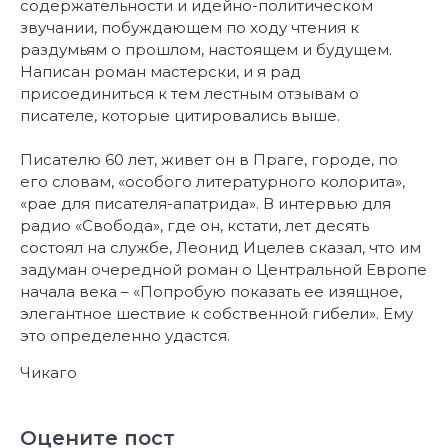
содержательности и идейно-политическом
звучании, побуждающем по ходу чтения к
раздумьям о прошлом, настоящем и будущем.
Написан роман мастерски, и я рад
присоединиться к тем лестным отзывам о
писателе, которые цитировались выше.
Писателю 60 лет, живет он в Праге, городе, по
его словам, «особого литературного колорита»,
«рае для писателя-апатрида». В интервью для
радио «Свобода», где он, кстати, лет десять
состоял на службе, Леонид Ицелев сказал, что им
задуман очередной роман о Центральной Европе
начала века – «Попробую показать ее изящное,
элегантное шествие к собственной гибели». Ему
это определенно удастся.
Чикаго
Оцените пост