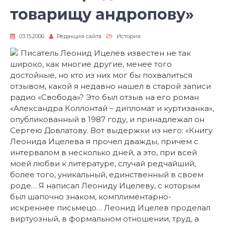
товарищу андропову»
03.15.2006
Редакция сайта
История
Писатель Леонид Ицелев известен не так
широко, как многие другие, менее того
достойные, но кто из них мог бы похвалиться
отзывом, какой я недавно нашел в старой записи
радио «Свобода»? Это был отзыв на его роман
«Александра Коллонтай – дипломат и куртизанка»,
опубликованный в 1987 году, и принадлежал он
Сергею Довлатову. Вот выдержки из него: «Книгу
Леонида Ицелева я прочел дважды, причем с
интервалом в несколько дней, а это, при всей
моей любви к литературе, случай редчайший,
более того, уникальный, единственный в своем
роде… Я написал Леониду Ицелеву, с которым
был шапочно знаком, комплиментарно-
искреннее письмецо… Леонид Ицелев проделал
виртуозный, в формальном отношении, труд, а