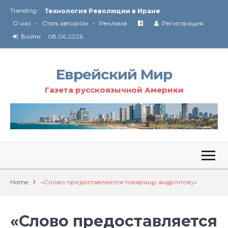
Trending :
Технология Революции в Иране
•
•
О нас
Стать автором
Реклама
Регистрация
От Ирана до Ливана и Газы
Войти
08.06.2026
Еврейский Мир
Газета русскоязычной Америки
Home
«Слово предоставляется товарищу андропову»
«Слово предоставляется