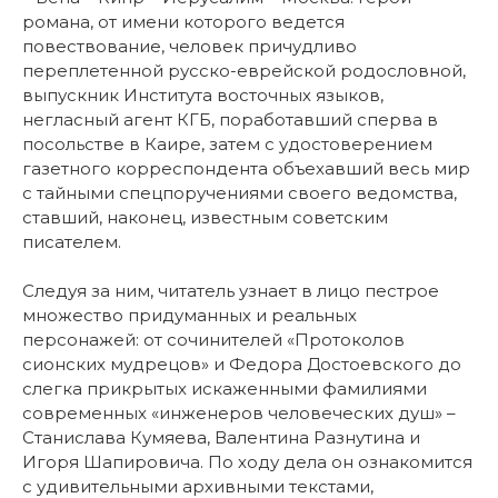
романа, от имени которого ведется
повествование, человек причудливо
переплетенной русско-еврейской родословной,
выпускник Института восточных языков,
негласный агент КГБ, поработавший сперва в
посольстве в Каире, затем с удостоверением
газетного корреспондента объехавший весь мир
с тайными спецпоручениями своего ведомства,
ставший, наконец, известным советским
писателем.
Следуя за ним, читатель узнает в лицо пестрое
множество придуманных и реальных
персонажей: от сочинителей «Протоколов
сионских мудрецов» и Федора Достоевского до
слегка прикрытых искаженными фамилиями
современных «инженеров человеческих душ» –
Станислава Кумяева, Валентина Разнутина и
Игоря Шапировича. По ходу дела он ознакомится
с удивительными архивными текстами,