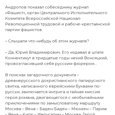
Андропов показал собеседнику журнал
«Фашист», орган Центрального Исполнительного
Комитета Всероссийской Национал-
Революционной трудовой и рабоче-крестьянской
партии фашистов.
– Слышали что-нибудь об этом журнале?
– Да, Юрий Владимирович. Его издавал в штате
Коннектикут в тридцатые годы некий Вонсяцкий,
провозгласивший себя русским фюрером…
В поисках загадочного документа –
древнерусского дохристианского папирусного
свитка, написанного еврейскими буквами по-
русски, заключается интрига и тайная миссия
героя романа, двигающегося с необычайными
приключениями по замысловатому маршруту
Москва – Вена – Баден-Баден – Мюнхен – Париж
– Вена – Кипр – Иерусалим – Москва. Герой