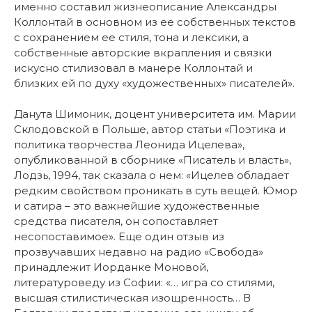
именно составил жизнеописание Александры
Коллонтай в основном из ее собственных текстов
с сохранением ее стиля, тона и лексики, а
собственные авторские вкрапления и связки
искусно стилизовал в манере Коллонтай и
близких ей по духу «художественных» писателей».
Данута Шимоник, доцент университета им. Марии
Склодовской в Польше, автор статьи «Поэтика и
политика творчества Леонида Ицелева»,
опубликованной в сборнике «Писатель и власть»,
Лодзь, 1994, так сказала о нем: «Ицелев обладает
редким свойством проникать в суть вещей. Юмор
и сатира – это важнейшие художественные
средства писателя, он сопоставляет
несопоставимое». Еще один отзыв из
прозвучавших недавно на радио «Свобода»
принадлежит Иорданке Моновой,
литературоведу из Софии: «… игра со стилями,
высшая стилистическая изощренность… В