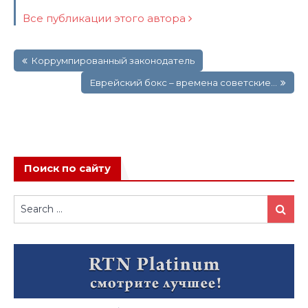
Все публикации этого автора
Навигация
Коррумпированный законодатель
по
записям
Еврейский бокс – времена советские…
Поиск по сайту
Search
Search
for: