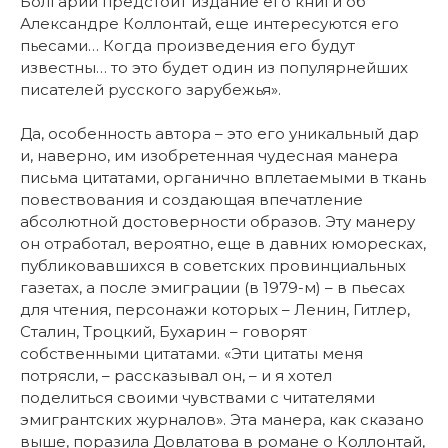
Болгарии предстоит издание его книги об
Александре Коллонтай, еще интересуются его
пьесами… Когда произведения его будут
известны… то это будет один из популярнейших
писателей русского зарубежья».
Да, особенность автора – это его уникальный дар
и, наверно, им изобретенная чудесная манера
письма цитатами, органично вплетаемыми в ткань
повествования и создающая впечатление
абсолютной достоверности образов. Эту манеру
он отработал, вероятно, еще в давних юморесках,
публиковавшихся в советских провинциальных
газетах, а после эмиграции (в 1979-м) – в пьесах
для чтения, персонажи которых – Ленин, Гитлер,
Сталин, Троцкий, Бухарин – говорят
собственными цитатами. «Эти цитаты меня
потрясли, – рассказывал он, – и я хотел
поделиться своими чувствами с читателями
эмигрантских журналов». Эта манера, как сказано
выше, поразила Довлатова в романе о Коллонтай,