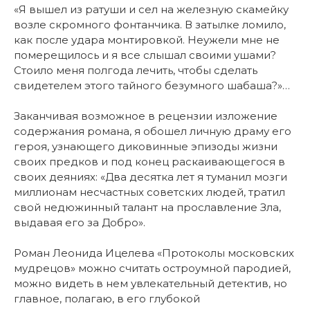
«Я вышел из ратуши и сел на железную скамейку
возле скромного фонтанчика. В затылке ломило,
как после удара монтировкой. Неужели мне не
померещилось и я все слышал своими ушами?
Стоило меня полгода лечить, чтобы сделать
свидетелем этого тайного безумного шабаша?»…
Заканчивая возможное в рецензии изложение
содержания романа, я обошел личную драму его
героя, узнающего диковинные эпизоды жизни
своих предков и под конец раскаивающегося в
своих деяниях: «Два десятка лет я туманил мозги
миллионам несчастных советских людей, тратил
свой недюжинный талант на прославление Зла,
выдавая его за Добро».
Роман Леонида Ицелева «Протоколы московских
мудрецов» можно считать остроумной пародией,
можно видеть в нем увлекательный детектив, но
главное, полагаю, в его глубокой