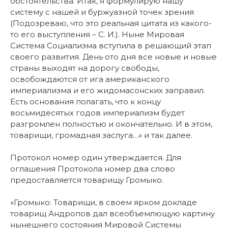
обстоятельства. Итак, я формулирую нашу
систему с нашей и буржуазной точек зрения
(Подозреваю, что это реальная цитата из какого-
то его выступления – С. И.). Ныне Мировая
Система Социализма вступила в решающий этап
своего развития. День ото дня все новые и новые
страны выходят на дорогу свободы,
освобождаются от ига американского
империализма и его жидомасонских заправил.
Есть основания полагать, что к концу
восьмидесятых годов империализм будет
разгромлен полностью и окончательно. И в этом,
товарищи, громадная заслуга…» и так далее.
Протокол номер один утверждается. Для
оглашения Протокола номер два слово
предоставляется товарищу Громыко.
«Громыко: Товарищи, в своем ярком докладе
товарищ Андропов дал всеобъемлющую картину
нынешнего состояния Мировой Системы