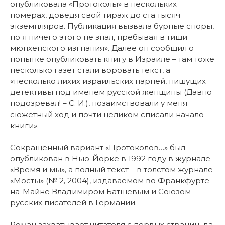
опубликовала «Протоколы» в нескольких
номерах, доведя свой тираж до ста тысяч
экземпляров. Публикация вызвала бурные споры,
но я ничего этого не знал, пребывая в тиши
мюнхенского изгнания». Далее он сообщил о
попытке опубликовать книгу в Израиле – там тоже
несколько газет стали воровать текст, а
«несколько лихих израильских парней, пишущих
детективы под именем русской женщины (Давно
подозревал! – С. И.), позаимствовали у меня
сюжетный ход и почти целиком списали начало
книги».
Сокращенный вариант «Протоколов…» был
опубликован в Нью-Йорке в 1992 году в журнале
«Время и мы», а полный текст – в толстом журнале
«Мосты» (№ 2, 2004), издаваемом во Франкфурте-
на-Майне Владимиром Батшевым и Союзом
русских писателей в Германии.
Роман захватывает читателя с первых страниц, да