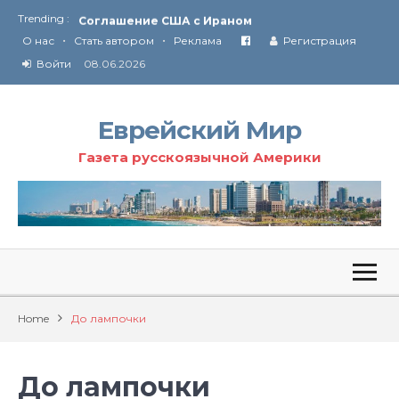
Trending :
Соглашение США с Ираном
•
•
Технология Революции в Иране
О нас
Стать автором
Реклама
Регистрация
Войти
08.06.2026
От Ирана до Ливана и Газы
Еврейский Мир
Газета русскоязычной Америки
Home
До лампочки
До лампочки