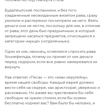
Будапештские посланники, и без того
озадаченные неожиданным визитом рава, сразу
умолкли и растерянно посмотрели на него. Взять
деньги они не могли, поскольку для них, в отличие
от рава, этот день был праздничным, в который
запрещено касаться предметов, относящихся к
категории «мукце» («отделенных»).
Один из них, наконец, осмелился спросить рава
Зоннефельда, почему он принял от них деньги
перед седером, если все равно намеревался их
вернуть.
Рав ответил: «Песах — это «зман херутейну»,
время нашей свободы. Каждый еврей должен
вести себя на седере, как аристократ, уверенно и
раскованно. Но разве вы чувствовали бы себя
свободно за чужим столом, если бы хозяин
бесплатно кормил вас? Вам было бы неловко, и