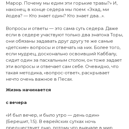
Марор. Почему мы едим эти горькие травы?» И,
наконец, в конце седера мы поем: «Эхад, ми
йодеа? — Кто знает один? Кто знает два…».
Вопросы и ответы — это сама суть седера. Даже
если в седере участвуют только два знатока Торы,
они обязаны задавать друг другу те же самые
«детские» вопросы и отвечать на них. Более того,
если мудрец, досконально освоивший Каббалу,
сидит один за пасхальным столом, он тоже задает
эти вопросы и отвечает сам себе. Очевидно, что
такая методика, «вопрос-ответ», раскрывает
нечто очень важное в Песах.
Жизнь начинается
с вечера
«И был вечер, и было утро — день один»
(Берешит, 1:5). В еврейских сутках ночь
предшествует дню, потому что вначале в мир