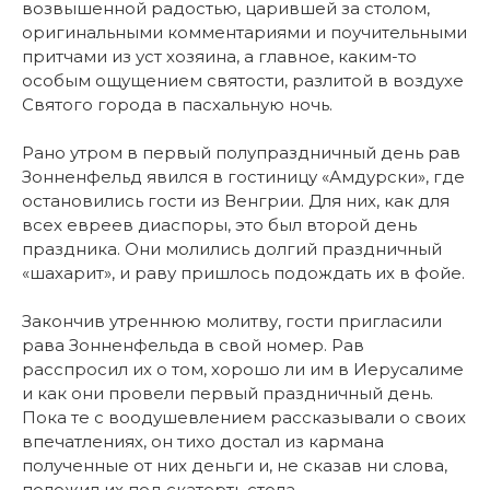
возвышенной радостью, царившей за столом,
оригинальными комментариями и поучительными
притчами из уст хозяина, а главное, каким-то
особым ощущением святости, разлитой в воздухе
Святого города в пасхальную ночь.
Рано утром в первый полупраздничный день рав
Зонненфельд явился в гостиницу «Амдурски», где
остановились гости из Венгрии. Для них, как для
всех евреев диаспоры, это был второй день
праздника. Они молились долгий праздничный
«шахарит», и раву пришлось подождать их в фойе.
Закончив утреннюю молитву, гости пригласили
рава Зонненфельда в свой номер. Рав
расспросил их о том, хорошо ли им в Иерусалиме
и как они провели первый праздничный день.
Пока те с воодушевлением рассказывали о своих
впечатлениях, он тихо достал из кармана
полученные от них деньги и, не сказав ни слова,
положил их под скатерть стола.