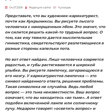
04.07.2009
Редакция сайта
Культура
Представьте, что вы художник-карикатурист,
почти как Кукрыниксы. Вы рисуете лысого
человечка с наморщенным лбом. Это значит, что
он силится решить какой-то трудный вопрос. О
том, как ему тяжело дается мыслительная
гимнастика, свидетельствуют разлетающиеся в
разные стороны капельки пота.
Но вот ответ найден. Лицо человечка озаряется
радостью, и губы растягиваются в широкой
улыбке. Вы рисуете лампочку, загорающуюся в
его мозгу. У карикатуристов лампочка — это
символ найденного ответа, решения проблемы.
Такая символика не случайна. Ведь любой
вопрос — это тьма неизвестности. Ваш вопрос
означает, что вы находитесь «во тьме». А ответ
подобен включенной лампе или солнечному
лучу. Недаром говорят: «осветить вопрос» и