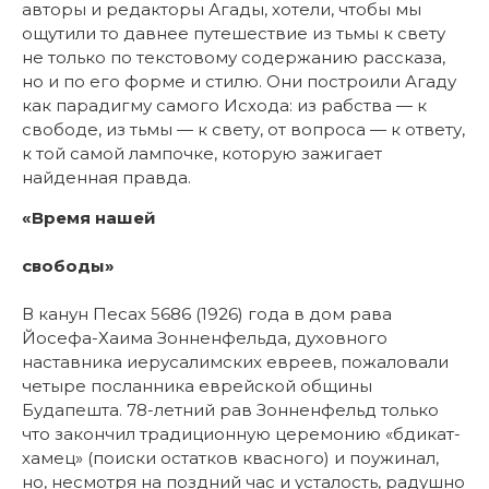
авторы и редакторы Агады, хотели, чтобы мы
ощутили то давнее путешествие из тьмы к свету
не только по текстовому содержанию рассказа,
но и по его форме и стилю. Они построили Агаду
как парадигму самого Исхода: из рабства — к
свободе, из тьмы — к свету, от вопроса — к ответу,
к той самой лампочке, которую зажигает
найденная правда.
«Время нашей
свободы»
В канун Песах 5686 (1926) года в дом рава
Йосефа-Хаима Зонненфельда, духовного
наставника иерусалимских евреев, пожаловали
четыре посланника еврейской общины
Будапешта. 78-летний рав Зонненфельд только
что закончил традиционную церемонию «бдикат-
хамец» (поиски остатков квасного) и поужинал,
но, несмотря на поздний час и усталость, радушно