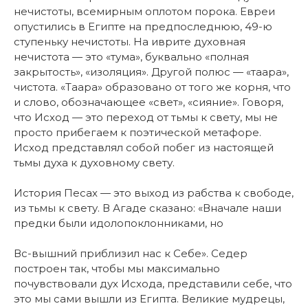
нечистоты, всемирным оплотом порока. Евреи
опустились в Египте на предпоследнюю, 49-ю
ступеньку нечистоты. На иврите духовная
нечистота — это «тума», буквально «полная
закрытость», «изоляция». Другой полюс — «таара»,
чистота. «Таара» образовано от того же корня, что
и слово, обозначающее «свет», «сияние». Говоря,
что Исход — это переход от тьмы к свету, мы не
просто прибегаем к поэтической метафоре.
Исход представлял собой побег из настоящей
тьмы духа к духовному свету.
История Песах — это выход из рабства к свободе,
из тьмы к свету. В Агаде сказано: «Вначале наши
предки были идолопоклонниками, но
Вс-вышний приблизил нас к Себе». Седер
построен так, чтобы мы максимально
почувствовали дух Исхода, представили себе, что
это мы сами вышли из Египта. Великие мудрецы,