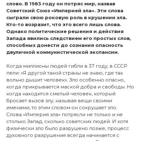
слово. В 1983 году он потряс мир, назвав
Советский Союз «Империей зла». Эти слова
сыграли свою роковую роль в крушении зла.
Кто-то возразит, что это всего лишь слова.
Однако политические решения и действия
Запада явились следствием его простых слов,
способных донести до сознания опасность
двуличной коммунистической экспансии.
Когда миллионы людей гибли в 37 году, в СССР
пели: «Я другой такой страны не знаю, где так
вольно дышит человек». Зло особенно опасно,
когда прикрывается маской добра и свободы. Но
когда находится смелый человек, который
бросает вызов злу, называя вещи своими
именами, то этим словом он сокрушает зло.
Слова «Империя зла» потрясли не только и не
столько Запад, сколько советских людей. И хотя
физически зло было разрушено позже, процесс
духовного разрушения всегда начинается с