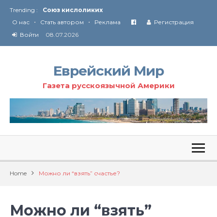
Trending :
Соглашение США с Ираном
•
•
Технология Революции в Иране
О нас
Стать автором
Реклама
Регистрация
Войти
08.07.2026
От Ирана до Ливана и Газы
Еврейский Мир
Газета русскоязычной Америки
Home
Можно ли “взять” счастье?
Можно ли “взять”