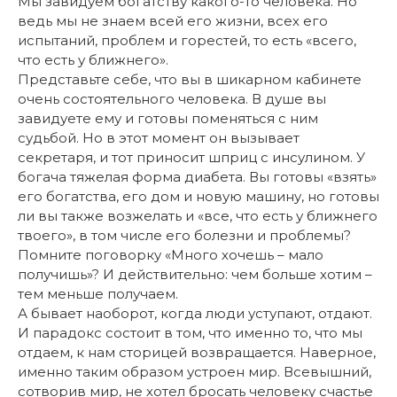
Мы завидуем богатству какого-то человека. Но
ведь мы не знаем всей его жизни, всех его
испытаний, проблем и горестей, то есть «всего,
что есть у ближнего».
Представьте себе, что вы в шикарном кабинете
очень состоятельного человека. В душе вы
завидуете ему и готовы поменяться с ним
судьбой. Но в этот момент он вызывает
секретаря, и тот приносит шприц с инсулином. У
богача тяжелая форма диабета. Вы готовы «взять»
его богатства, его дом и новую машину, но готовы
ли вы также возжелать и «все, что есть у ближнего
твоего», в том числе его болезни и проблемы?
Помните поговорку «Много хочешь – мало
получишь»? И действительно: чем больше хотим –
тем меньше получаем.
А бывает наоборот, когда люди уступают, отдают.
И парадокс состоит в том, что именно то, что мы
отдаем, к нам сторицей возвращается. Наверное,
именно таким образом устроен мир. Всевышний,
сотворив мир, не хотел бросать человеку счастье