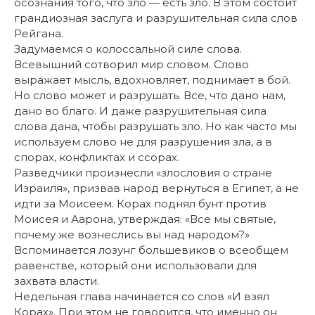
осознания того, что зло — есть зло. В этом состоит
грандиозная заслуга и разрушительная сила слов
Рейгана.
Задумаемся о колоссальной силе слова.
Всевышний сотворил мир словом. Слово
выражает мысль, вдохновляет, поднимает в бой.
Но слово может и разрушать. Все, что дано нам,
дано во благо. И даже разрушительная сила
слова дана, чтобы разрушать зло. Но как часто мы
используем слово не для разрушения зла, а в
спорах, конфликтах и ссорах.
Разведчики произнесли «злословия о стране
Израиля», призвав народ вернуться в Египет, а не
идти за Моисеем. Корах поднял бунт против
Моисея и Аарона, утверждая: «Все мы святые,
почему же вознеслись вы над народом?»
Вспоминается лозунг большевиков о всеобщем
равенстве, который они использовали для
захвата власти.
Недельная глава начинается со слов «И взял
Корах». При этом не говорится, что именно он