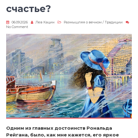
счастье?
06.09.2026
Лев Кацин
Размышляя о вечном
/
Традиции
on
No Comment
Можно
ли
“взять”
счастье?
Одним из главных достоинств Рональда
Рейгана, было, как мне кажется, его яркое