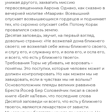
унижая другого, захватить миссию
первосвященника Аарона. Однако, как сказано в
вечерней молитве «Маарив»: Всевышний
опускает возвышающихся гордецов и поднимает
тех, кто скромно опускает себя. Потому Корах
провалился сквозь землю.
Десятая заповедь, звучит, на первый взгляд,
довольно странно: «Не возжелай дома ближнего
своего; не возжелай себе жены ближнего своего,
и слугу его, и служанку его, и вола его, и осла его,
и всего, что есть у ближнего твоего».
Требования Торы не убивать, не воровать –
понятны. Это поступки, которые человек может и
должен контролировать. Но как можем мы не
завидовать, если в чувствах мы не вольны?
Основоположник плеяды великих раввинов
Бреста Йосеф Бер Соловейчик писал в своей
книге «Бейт хаЛеви», что последние слова
Десятой заповеди «и всего, что есть у ближнего
твоего», являются лекарством от зависти.