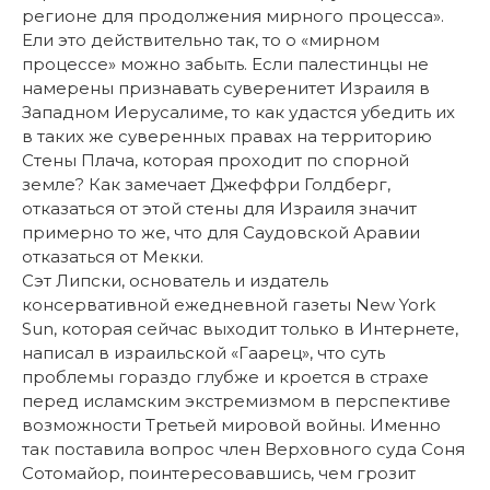
регионе для продолжения мирного процесса».
Ели это действительно так, то о «мирном
процессе» можно забыть. Если палестинцы не
намерены признавать суверенитет Израиля в
Западном Иерусалиме, то как удастся убедить их
в таких же суверенных правах на территорию
Стены Плача, которая проходит по спорной
земле? Как замечает Джеффри Голдберг,
отказаться от этой стены для Израиля значит
примерно то же, что для Саудовской Аравии
отказаться от Мекки.
Сэт Липски, основатель и издатель
консервативной ежедневной газеты New York
Sun, которая сейчас выходит только в Интернете,
написал в израильской «Гаарец», что суть
проблемы гораздо глубже и кроется в страхе
перед исламским экстремизмом в перспективе
возможности Третьей мировой войны. Именно
так поставила вопрос член Верховного суда Соня
Сотомайор, поинтересовавшись, чем грозит