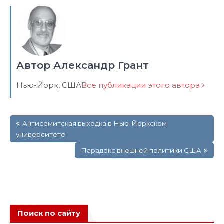
Автор Александр Грант
Нью-Йорк, США
Все публикации этого автора
Навигация
Антисемитская выходка в Нью-Йоркском
по
университете
записям
Парадокс внешней политики США
Поиск по сайту