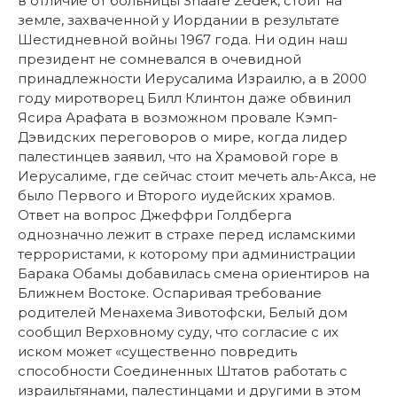
в отличие от больницы Shaare Zedek, стоит на
земле, захваченной у Иордании в результате
Шестидневной войны 1967 года. Ни один наш
президент не сомневался в очевидной
принадлежности Иерусалима Израилю, а в 2000
году миротворец Билл Клинтон даже обвинил
Ясира Арафата в возможном провале Кэмп-
Дэвидских переговоров о мире, когда лидер
палестинцев заявил, что на Храмовой горе в
Иерусалиме, где сейчас стоит мечеть аль-Акса, не
было Первого и Второго иудейских храмов.
Ответ на вопрос Джеффри Голдберга
однозначно лежит в страхе перед исламскими
террористами, к которому при администрации
Барака Обамы добавилась смена ориентиров на
Ближнем Востоке. Оспаривая требование
родителей Менахема Зивотофски, Белый дом
сообщил Верховному суду, что согласие с их
иском может «существенно повредить
способности Соединенных Штатов работать с
израильтянами, палестинцами и другими в этом