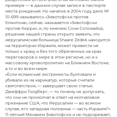
примере — в данном случае записи в паспорте
места рождения. Но начатое в 2004 году дело №
10-699 называлось «Зивотофски против
Клинтона», сейчас называется «Зивотофски
против Керри», и, по мнению Сони Сотомайор,
решение нашей страны открыто заявить, что
иерусалимская больница Shaare Zedek находится
на территории Израиля, может привести не
только к краху и без того обреченных на крах
переговоров о мире в этом регионе, но и к
массовому кровопролитию на Ближнем Востоке,
а то и во всем мире.
«Если исламские экстремисты бунтовали и
убивали из-за карикатур, которые считали
святотатством, — завершает свою статью
Джеффри Голдберг, — то почему не допускать,
что они не промолчат в ответ на молчаливое
признание США, что Иерусалим — во всяком
случае, его западная половина — часть Израиля?»
11-летний Менахем Зивотофски и не подозревает,