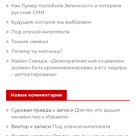
Как Лумер полюбила Зеленского и потеряла
русские СМИ
Будущее, которое мы выбираем
Под опекой интеллекта
Тонкие намёки
Почему ты молчишь?
Майкл Сэвидж: «Демократический социализм
должен быть криминализирован, а его лидеры
– депортированы»
Новые комментарии
Суровая правда
к записи
Для тех, кто дышит
ненавистью к Израилю
Виктор
к записи
Под опекой интеллекта
Виктор
к записи
Для тех, кто дышит ненавистью