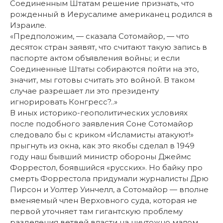
Соединенным Штатам решение признать, что
рожденный в Иерусалиме американец родился в
Израиле.
«Предположим, — сказала Сотомайор, — что
десяток стран заявят, что считают такую запись в
паспорте актом объявления войны; и если
Соединенные Штаты собираются пойти на это,
значит, мы готовы считать это войной. В таком
случае разрешает ли это президенту
игнорировать Конгресс?..»
В иных историко-геополитических условиях
после подобного заявления Соне Сотомайор
следовало бы с криком «Исламисты атакуют!»
прыгнуть из окна, как это якобы сделал в 1949
году наш бывший министр обороны Джеймс
Форрестол, боявшийся «русских». Но байку про
смерть Форрестола придумали журналисты Дрю
Пирсон и Уолтер Уинчелл, а Сотомайор — вполне
вменяемый член Верховного суда, которая не
первой уточняет там гигантскую проблему
разделения ветвей власти на ничтожно малом