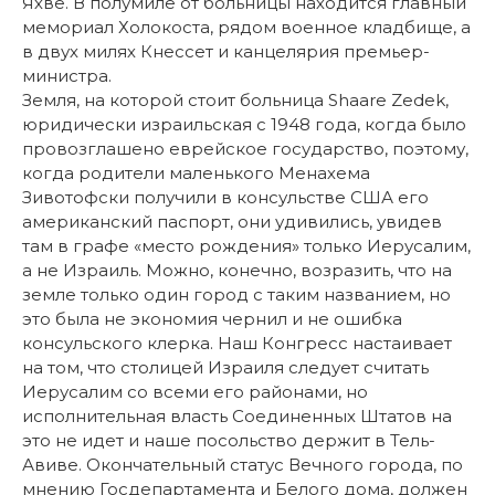
Яхве. В полумиле от больницы находится главный
мемориал Холокоста, рядом военное кладбище, а
в двух милях Кнессет и канцелярия премьер-
министра.
Земля, на которой стоит больница Shaare Zedek,
юридически израильская с 1948 года, когда было
провозглашено еврейское государство, поэтому,
когда родители маленького Менахема
Зивотофски получили в консульстве США его
американский паспорт, они удивились, увидев
там в графе «место рождения» только Иерусалим,
а не Израиль. Можно, конечно, возразить, что на
земле только один город с таким названием, но
это была не экономия чернил и не ошибка
консульского клерка. Наш Конгресс настаивает
на том, что столицей Израиля следует считать
Иерусалим со всеми его районами, но
исполнительная власть Соединенных Штатов на
это не идет и наше посольство держит в Тель-
Авиве. Окончательный статус Вечного города, по
мнению Госдепартамента и Белого дома, должен