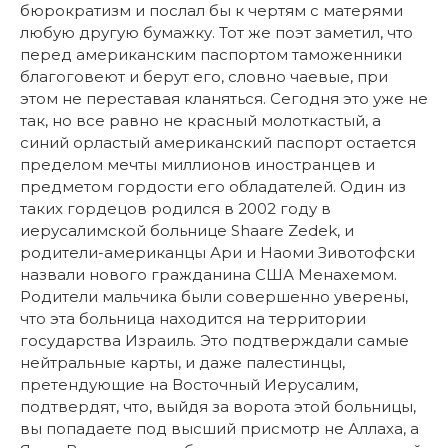
бюрократизм и послал бы к чертям с матерями
любую другую бумажку. Тот же поэт заметил, что
перед американским паспортом таможенники
благоговеют и берут его, словно чаевые, при
этом не переставая кланяться. Сегодня это уже не
так, но все равно не красный молоткастый, а
синий орластый американский паспорт остается
пределом мечты миллионов иностранцев и
предметом гордости его обладателей. Один из
таких гордецов родился в 2002 году в
иерусалимской больнице Shaare Zedek, и
родители-американцы Ари и Наоми Зивотофски
назвали нового гражданина США Менахемом.
Родители мальчика были совершенно уверены,
что эта больница находится на территории
государства Израиль. Это подтверждали самые
нейтральные карты, и даже палестинцы,
претендующие на Восточный Иерусалим,
подтвердят, что, выйдя за ворота этой больницы,
вы попадаете под высший присмотр не Аллаха, а