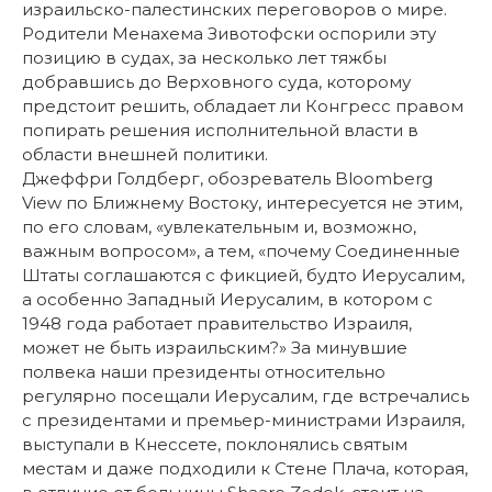
израильско-палестинских переговоров о мире.
Родители Менахема Зивотофски оспорили эту
позицию в судах, за несколько лет тяжбы
добравшись до Верховного суда, которому
предстоит решить, обладает ли Конгресс правом
попирать решения исполнительной власти в
области внешней политики.
Джеффри Голдберг, обозреватель Bloomberg
View по Ближнему Востоку, интересуется не этим,
по его словам, «увлекательным и, возможно,
важным вопросом», а тем, «почему Соединенные
Штаты соглашаются с фикцией, будто Иерусалим,
а особенно Западный Иерусалим, в котором с
1948 года работает правительство Израиля,
может не быть израильским?» За минувшие
полвека наши президенты относительно
регулярно посещали Иерусалим, где встречались
с президентами и премьер-министрами Израиля,
выступали в Кнессете, поклонялись святым
местам и даже подходили к Стене Плача, которая,