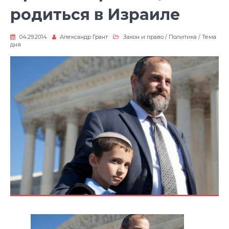
родиться в Израиле
04.29.2014
Александр Грант
Закон и право
/
Политика
/
Тема
дня