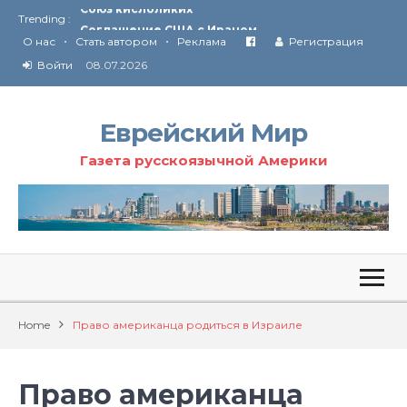
Trending :
Соглашение США с Ираном
•
•
Технология Революции в Иране
О нас
Стать автором
Реклама
Регистрация
Войти
08.07.2026
От Ирана до Ливана и Газы
Еврейский Мир
Газета русскоязычной Америки
Home
Право американца родиться в Израиле
Право американца