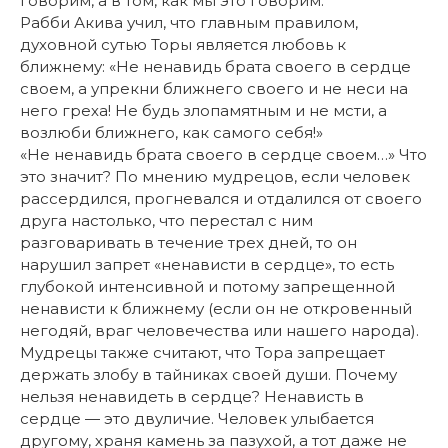
говорим, а в том, как мы это говорим.
Рабби Акива учил, что главным правилом,
духовной сутью Торы является любовь к
ближнему: «Не ненавидь брата своего в сердце
своем, а упрекни ближнего своего и не неси на
него греха! Не будь злопамятным и не мсти, а
возлюби ближнего, как самого себя!»
«Не ненавидь брата своего в сердце своем…» Что
это значит? По мнению мудрецов, если человек
рассердился, прогневался и отдалился от своего
друга настолько, что перестал с ним
разговаривать в течение трех дней, то он
нарушил запрет «ненависти в сердце», то есть
глубокой интенсивной и потому запрещенной
ненависти к ближнему (если он не откровенный
негодяй, враг человечества или нашего народа).
Мудрецы также считают, что Тора запрещает
держать злобу в тайниках своей души. Почему
нельзя ненавидеть в сердце? Ненависть в
сердце — это двуличие. Человек улыбается
другому, храня камень за пазухой, а тот даже не