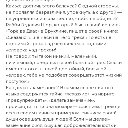
Как же достичь этого баланса? С одной стороны,
не проявляя безразличия, упрекнуть, а с другой —
не упрекать слишком жестко, чтобы не обидеть?
Рабби Гедалия Шор, который был главой иешивы
«Тора ва Даас» в Бруклине, пишет в своей книге:
«Сказано: «…не неси на него греха!» То есть не
поднимай греха над человеком, а подними
человека над грехом!
Не говори: ты такой низкий, маленький,
никчемный, совершил такой большой грех. Скажи
вместо этого: ты такой достойный, большой
человек, тебе не подобает совершать этот низкий
поступок!»
Как делать замечание? В самом слове святого
языка содержится тайна: «лехазхир», на иврите
«предупреждать», «делать замечание»,
происходит от слова «зохар» — «сияние». Прежде
всего своим личным примером, сиянием своей
души освещать души людей! Если мы делаем
замечание сияя, ощущая доброжелательность и