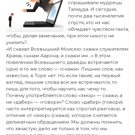
спрашивали мудрецы
Талмуда. И сегодня,
почти два тысячелетия
спустя, кто из нас
обладает чувством такта,
чтобы, делая замечание, при этом никого не
унизить?..
«И сказал Всевышний Моисею: скажи служителям
Храма, сынам Аарона, и скажи им…» В этом
повелении Всевышнего дважды встречается
одно и то же слово — «скажи». Лишних слов, как
известно, в Торе нет. Но если такие, на первый
взгляд, лишние слова все же встречаются, то
лишь для того, чтобы научить нас чему-то.
Почему употребляется слово «эмор» — скажи, а
не «дабер» — «говори»? Слово «дабер» (говори)
часто интерпретируется как строгий разговор, в
отличие от «эмор» (скажи), которое считается
деликатным обращением. Мы должны помнить,
что зачастую дело не только в том, что мы