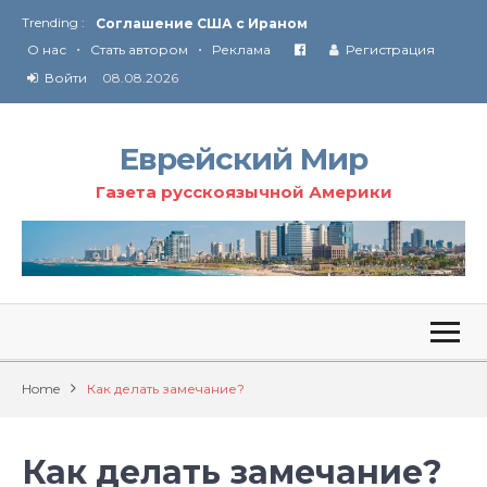
Trending :
Соглашение США с Ираном
•
•
Технология Революции в Иране
О нас
Стать автором
Реклама
Регистрация
Войти
08.08.2026
От Ирана до Ливана и Газы
Еврейский Мир
Газета русскоязычной Америки
Home
Как делать замечание?
Как делать замечание?