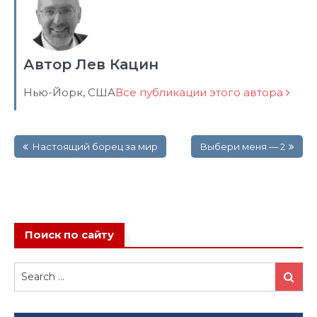
Автор Лев Кацин
Нью-Йорк, США
Все публикации этого автора
Навигация
Настоящий борец за мир
Выбери меня — 2
по
записям
Поиск по сайту
Search
Search
for: