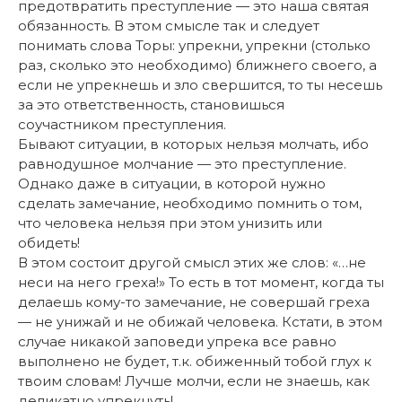
предотвратить преступление — это наша святая
обязанность. В этом смысле так и следует
понимать слова Торы: упрекни, упрекни (столько
раз, сколько это необходимо) ближнего своего, а
если не упрекнешь и зло свершится, то ты несешь
за это ответственность, становишься
соучастником преступления.
Бывают ситуации, в которых нельзя молчать, ибо
равнодушное молчание — это преступление.
Однако даже в ситуации, в которой нужно
сделать замечание, необходимо помнить о том,
что человека нельзя при этом унизить или
обидеть!
В этом состоит другой смысл этих же слов: «…не
неси на него греха!» То есть в тот момент, когда ты
делаешь кому-то замечание, не совершай греха
— не унижай и не обижай человека. Кстати, в этом
случае никакой заповеди упрека все равно
выполнено не будет, т.к. обиженный тобой глух к
твоим словам! Лучше молчи, если не знаешь, как
деликатно упрекнуть!