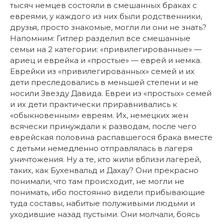
тысяч немцев состояли в смешанных браках с
евреями, у каждого из них были родственники,
друзья, просто знакомые, могли ли они не знать?
Напомним: Гитлер разделил все смешанные
семьи на 2 категории: «привилегированные» —
ариец и еврейка и «простые» — еврей и немка.
Еврейки из «привилегированных» семей и их
дети преследовались в меньшей степени и не
носили Звезду Давида. Евреи из «простых» семей
и их дети практически приравнивались к
«обыкновенным» евреям. Их, немецких жен
всячески принуждали к разводам, после чего
еврейская половина распавшегося брака вместе
с детьми немедленно отправлялась в лагеря
уничтожения. Ну а те, кто жили вблизи лагерей,
таких, как Бухенвальд и Дахау? Они прекрасно
понимали, что там происходит, не могли не
понимать, ибо постоянно видели прибывающие
туда составы, набитые полуживыми людьми и
уходившие назад пустыми. Они молчали, боясь