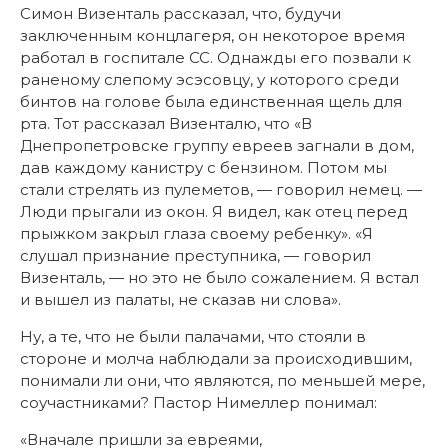
Симон Визенталь рассказал, что, будучи
заключенным концлагеря, он некоторое время
работал в госпитале СС. Однажды его позвали к
раненому слепому эсэсовцу, у которого среди
бинтов на голове была единственная щель для
рта. Тот рассказал Визенталю, что «В
Днепропетровске группу евреев загнали в дом,
дав каждому канистру с бензином. Потом мы
стали стрелять из пулеметов, — говорил немец. —
Люди прыгали из окон. Я видел, как отец перед
прыжком закрыл глаза своему ребенку». «Я
слушал признание преступника, — говорил
Визенталь, — но это не было сожалением. Я встал
и вышел из палаты, не сказав ни слова».
Ну, а те, что не были палачами, что стояли в
стороне и молча наблюдали за происходившим,
понимали ли они, что являются, по меньшей мере,
соучастниками? Пастор Нимеллер понимал:
«Вначале пришли за евреями,