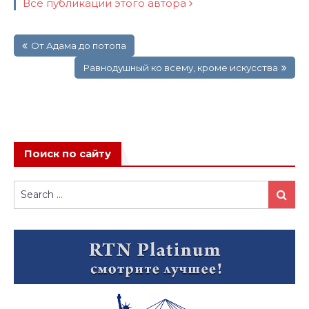
Все публикации этого автора
Навигация
От Адама до потопа
по
записям
Равнодушный ко всему, кроме искусства
Поиск по сайту
Search
Search
for: