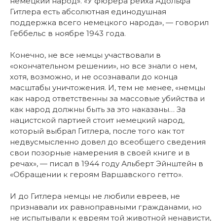
немецкий народ». «У фюрера рейха Адольфа
Гитлера есть абсолютная единодушная
поддержка всего немецкого народа», — говорил
Геббельс в ноябре 1943 года.
Конечно, не все немцы участвовали в
«окончательном решении», но все знали о нем,
хотя, возможно, и не осознавали до конца
масштабы уничтожения. И, тем не менее, «немцы
как народ ответственны за массовые убийства и
как народ должны быть за это наказаны… За
нацистской партией стоит немецкий народ,
который выбрал Гитлера, после того как тот
недвусмысленно довел до всеобщего сведения
свои позорные намерения в своей книге и в
речах», — писал в 1944 году Альберт Эйнштейн в
«Обращении к героям Варшавского гетто».
И до Гитлера немцы не любили евреев, не
признавали их равноправными гражданами, но
не испытывали к евреям той животной ненависти,