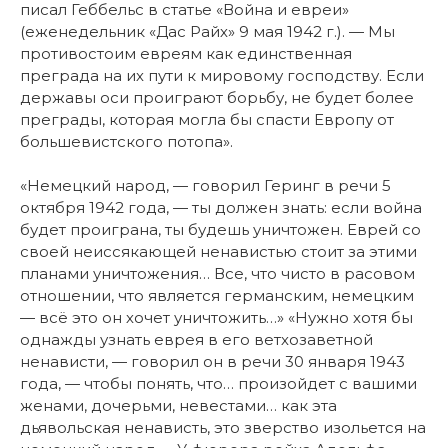
писал Геббельс в статье «Война и евреи»
(еженедельник «Дас Райх» 9 мая 1942 г.). — Мы
противостоим евреям как единственная
преграда на их пути к мировому господству. Если
державы оси проиграют борьбу, не будет более
преграды, которая могла бы спасти Европу от
большевистского потопа».
«Немецкий народ, — говорил Геринг в речи 5
октября 1942 года, — ты должен знать: если война
будет проиграна, ты будешь уничтожен. Еврей со
своей неиссякающей ненавистью стоит за этими
планами уничтожения… Все, что чисто в расовом
отношении, что является германским, немецким
— всё это он хочет уничтожить…» «Нужно хотя бы
однажды узнать еврея в его ветхозаветной
ненависти, — говорил он в речи 30 января 1943
года, — чтобы понять, что… произойдет с вашими
женами, дочерьми, невестами… как эта
дьявольская ненависть, это зверство изольется на