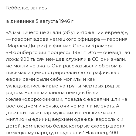
Геббельс, запись
в дневнике 5 августа 1946 г.
«А мы ничего не знали (об уничтожении евреев)»,
— говорит вдова немецкого офицера — героиня
(Марлен Дитрих) в фильме Стенли Крамера
«Нюрнбергский процесс», 1961 г. Это — очевидная
ложь: 900 тысяч немцев служили в СС, они знали,
не могли не знать. Они рассказывали об этом в
письмах и демонстрировали фотографии, как
евреи сами рыли себе могилы и как
укладывались живые на трупы мертвых ряд за
рядом. Более миллиона немцев были
железнодорожниками, поезда с евреями шли на
восток днем и ночью, они не могли не знать. А
десятки тысяч пар мужских и женских часов,
миллионы единиц верхней одежды взрослых и
детей, комплектов белья, которые фюрер дарил
немецкому народу, откуда они? Наконец, 400