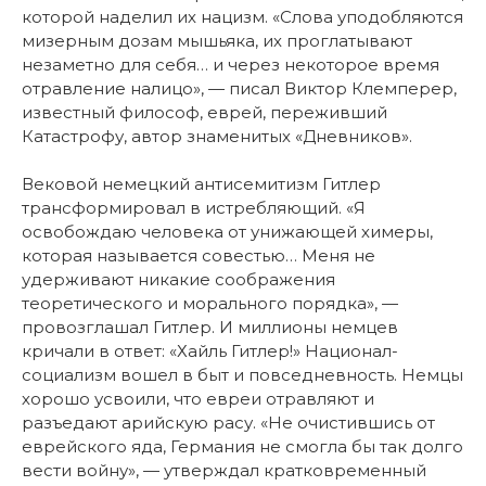
которой наделил их нацизм. «Слова уподобляются
мизерным дозам мышьяка, их проглатывают
незаметно для себя… и через некоторое время
отравление налицо», — писал Виктор Клемперер,
известный философ, еврей, переживший
Катастрофу, автор знаменитых «Дневников».
Вековой немецкий антисемитизм Гитлер
трансформировал в истребляющий. «Я
освобождаю человека от унижающей химеры,
которая называется совестью… Меня не
удерживают никакие соображения
теоретического и морального порядка», —
провозглашал Гитлер. И миллионы немцев
кричали в ответ: «Хайль Гитлер!» Национал-
социализм вошел в быт и повседневность. Немцы
хорошо усвоили, что евреи отравляют и
разъедают арийскую расу. «Не очистившись от
еврейского яда, Германия не смогла бы так долго
вести войну», — утверждал кратковременный