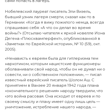
сами попасть в лагерь.
Нобелевский лауреат писатель Эли Визель,
бывший узник лагеря смерти, сказал как-то в
Германии: «Когда я вижу пожилого немца, всегда
спрашиваю себя: «А что он делал во время
войны?» (Отсылаю читателя к яркой новелле Иона
Дегена «Плюсквамперфект», опубликованной в
«Заметках по Еврейской истории», № 10 (59), окт.
2005).
«Ненависть к евреям была для гитлеризма тем
наркотиком, которым нацистские функционеры
оболванивали свой народ, чтобы он не думал ни о
совести, ни о собственном положении», — писал
известный еврейский писатель Шолом Аш. С
принятием в Ванзее 20 января 1942 года плана
«окончательного решения» народу твердили, что
«это война расовая. Она исходит от евреев и по
своему смыслу и плану имеет одну лишь цель —
уничтожение, истребление нашего народа, —