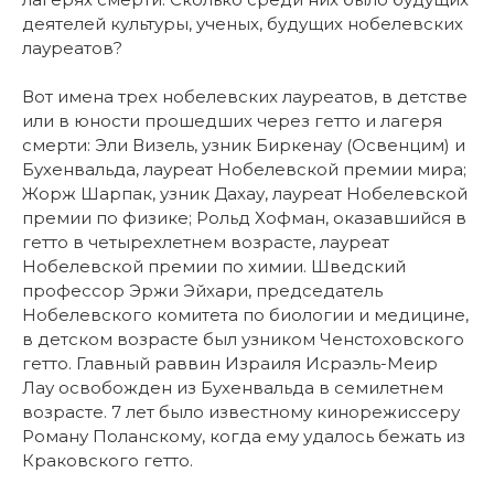
деятелей культуры, ученых, будущих нобелевских
лауреатов?
Вот имена трех нобелевских лауреатов, в детстве
или в юности прошедших через гетто и лагеря
смерти: Эли Визель, узник Биркенау (Освенцим) и
Бухенвальда, лауреат Нобелевской премии мира;
Жорж Шарпак, узник Дахау, лауреат Нобелевской
премии по физике; Рольд Хофман, оказавшийся в
гетто в четырехлетнем возрасте, лауреат
Нобелевской премии по химии. Шведский
профессор Эржи Эйхари, председатель
Нобелевского комитета по биологии и медицине,
в детском возрасте был узником Ченстоховского
гетто. Главный раввин Израиля Исраэль-Меир
Лау освобожден из Бухенвальда в семилетнем
возрасте. 7 лет было известному кинорежиссеру
Роману Поланскому, когда ему удалось бежать из
Краковского гетто.