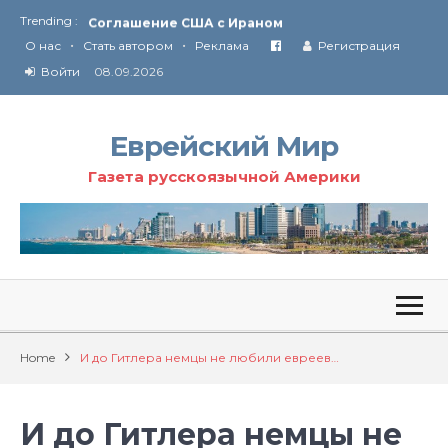
Trending :
Соглашение США с Ираном
•
•
Технология Революции в Иране
О нас
Стать автором
Реклама
Регистрация
Войти
08.09.2026
От Ирана до Ливана и Газы
Еврейский Мир
Газета русскоязычной Америки
Home
И до Гитлера немцы не любили евреев…
И до Гитлера немцы не