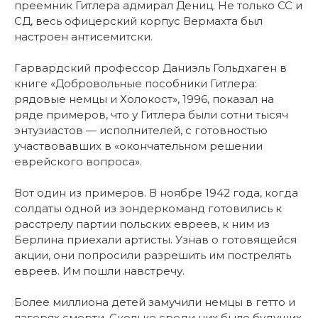
преемник Гитлера адмирал Дениц. Не только СС и
СД, весь офицерский корпус Вермахта был
настроен антисемитски.
Гарвардский профессор Даниэль Гольдхаген в
книге «Добровольные пособники Гитлера:
рядовые немцы и Холокост», 1996, показал на
ряде примеров, что у Гитлера были сотни тысяч
энтузиастов — исполнителей, с готовностью
участвовавших в «окончательном решении
еврейского вопроса».
Вот один из примеров. В ноябре 1942 года, когда
солдаты одной из зондеркоманд готовились к
расстрелу партии польских евреев, к ним из
Берлина приехали артисты. Узнав о готовящейся
акции, они попросили разрешить им пострелять
евреев. Им пошли навстречу.
Более миллиона детей замучили немцы в гетто и
лагерях смерти. Сколько среди них было будущих