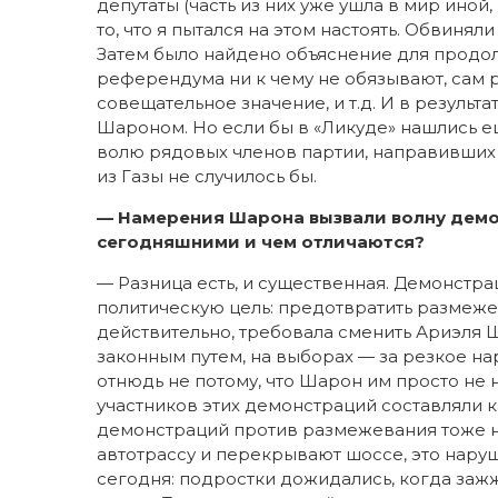
депутаты (часть из них уже ушла в мир иной,
то, что я пытался на этом настоять. Обвинял
Затем было найдено объяснение для продол
референдума ни к чему не обязывают, сам
совещательное значение, и т.д. И в результ
Шароном. Но если бы в «Ликуде» нашлись ещ
волю рядовых членов партии, направивших и
из Газы не случилось бы.
— Намерения Шарона вызвали волну демон
сегодняшними и чем отличаются?
— Разница есть, и существенная. Демонстр
политическую цель: предотвратить размеже
действительно, требовала сменить Ариэля 
законным путем, на выборах — за резкое 
отнюдь не потому, что Шарон им просто не 
участников этих демонстраций составляли ка
демонстраций против размежевания тоже на
автотрассу и перекрывают шоссе, это наруш
сегодня: подростки дожидались, когда зажж