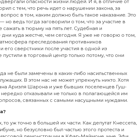
одвергали опасности жизни людей. И я, в отличие от
рил с тем, что речь идет о нарушении закона, за
вопрос в том, каким должно быть такое наказание. Это
но ведь тогда заговорили о том, что за участие в
 сажать в тюрьму на пять лет. Судебная и
дни куда жестче, чем сегодня. Я уже не говорю о том,
я атмосфера преследования противников
 его сверстники после участия в одной из
е пустили в торговый центр только потому, что они
гда не были замечены в каких-либо насильственных
ужащих. В этом нас не может упрекнуть никто. Хотя
на Ариэля Шарона и уже бывших поселенцев Гуш-
 нередко отказывали не только в полагающейся им
вопросов, связанных с самыми насущными нуждами.
та?
, то уж точно в большей их части. Как депутат Кнессета,
рибуне, но безусловно был частью этого протеста и
я массовой демонстрации в Кфар-Маймоне, мне, Эфи