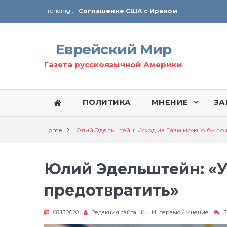
Trending :
Соглашение США с Ираном
Технология Революции в Иране
Еврейский Мир
От Ирана до Ливана и Газы
Газета русскоязычной Америки
ПОЛИТИКА
МНЕНИЕ
ЗА
Home
Юлий Эдельштейн: «Уход из Газы можно было 
Юлий Эдельштейн: «У
предотвратить»
08.13.2020
Редакция сайта
Интервью
/
Мнение
3