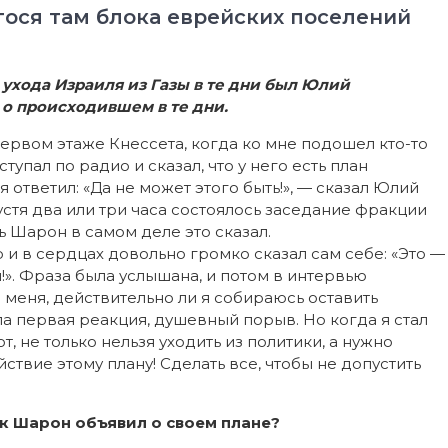
гося там блока еврейских поселений
ухода Израиля из Газы в те дни был Юлий
о происходившем в те дни.
первом этаже Кнессета, когда ко мне подошел кто-то
тупал по радио и сказал, что у него есть план
 ответил: «Да не может этого быть!», — сказал Юлий
стя два или три часа состоялось заседание фракции
ь Шарон в самом деле это сказал.
и в сердцах довольно громко сказал сам себе: «Это —
и!». Фраза была услышана, и потом в интервью
еня, действительно ли я собираюсь оставить
ыла первая реакция, душевный порыв. Но когда я стал
т, не только нельзя уходить из политики, а нужно
ствие этому плану! Сделать все, чтобы не допустить
ак Шарон объявил о своем плане?