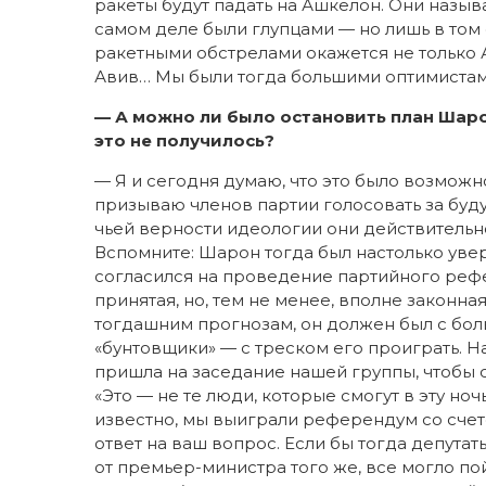
ракеты будут падать на Ашкелон. Они назыв
самом деле были глупцами — но лишь в том 
ракетными обстрелами окажется не только 
Авив… Мы были тогда большими оптимистами
— А можно ли было остановить план Шарон
это не получилось?
— Я и сегодня думаю, что это было возможн
призываю членов партии голосовать за буду
чьей верности идеологии они действительно 
Вспомните: Шарон тогда был настолько увер
согласился на проведение партийного рефе
принятая, но, тем не менее, вполне законна
тогдашним прогнозам, он должен был с бол
«бунтовщики» — с треском его проиграть. 
пришла на заседание нашей группы, чтобы с
«Это — не те люди, которые смогут в эту но
известно, мы выиграли референдум со счетом
ответ на ваш вопрос. Если бы тогда депута
от премьер-министра того же, все могло по