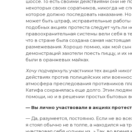
шоссе. То есть своими действиями они не п
некоторых своих соратников, никогда не спо
которое должно последовать наказание. Но 
может быть штраф, исправительные работы — 
подобных акциях протеста следует чуть ли не
правоохранительная системы вели себя в те 
что в стране была создана самая настояща
размежевания. Хорошо помню, как мой сын и
демонстраций захотели поесть пиццу, и их н
были в оранжевых майках.
Хочу подчеркнуть:
участники тех акций нико
действиях против полицейских или военносл
атмосфера преследования противников пла
Катифа сохранялась еще долго. Этим людям
помощи, но и в решении простых бытовых 
— Вы лично участвовали в акциях протес
— Да, разумеется, постоянно. Если не во всех
я стоял обычно не в толпе, а находился на т
чувствовал себя «одним из…» Так, во врем