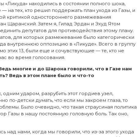
ы «Ликуда» находились в состоянии полного шока,
— на тех, кто решил поддержать план ухода из Газы, и
кой критикой одностороннего размежевания
ан Щаранский. Затем я, Гилад Эрдан и Эхуд Ятом
единить депутатов для противодействия этому плану.
татов, для которых размежевание было категорически
да внутреннюю оппозицию в «Ликуде». Всего в группу
мо этих 13, были еще и сочувствующие — те, кто не
нас во время голосования.
Ведь многие и до Шарона говорили, что в Газе нам
ть? Ведь в этом плане было и что-то
к, одним ударом, разрубить этот гордиев узел,
о по-детски думать, что если мы закроем глаза, то
роблемы. Было очевидно, что такая страусиная политика
ор Газы в нашу постоянную головную боль. Так оно,
ь над нами, когда мы говорили, что из-за этого ухода