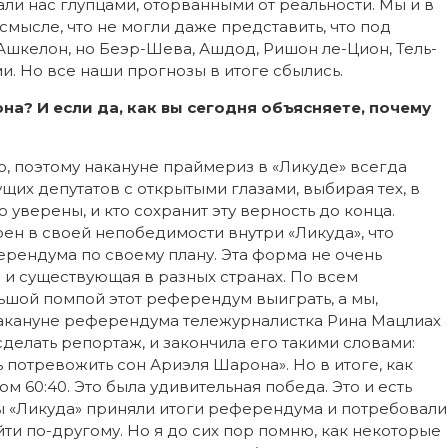
али нас глупцами, оторванными от реальности. Мы и в
смысле, что не могли даже представить, что под
Ашкелон, но Беэр-Шева, Ашдод, Ришон ле-Цион, Тель-
. Но все наши прогнозы в итоге сбылись.
а? И если да, как вы сегодня объясняете, почему
о, поэтому накануне праймериз в «Ликуде» всегда
щих депутатов с открытыми глазами, выбирая тех, в
уверены, и кто сохранит эту верность до конца.
ен в своей непобедимости внутри «Ликуда», что
рендума по своему плану. Эта форма не очень
я и существующая в разных странах. По всем
ьшой помпой этот референдум выиграть, а мы,
Накануне референдума тележурналистка Рина Мацлиах
делать репортаж, и закончила его такими словами:
чь потревожить сон Ариэля Шарона». Но в итоге, как
 60:40. Это была удивительная победа. Это и есть
ты «Ликуда» приняли итоги референдума и потребовали
йти по-другому. Но я до сих пор помню, как некоторые