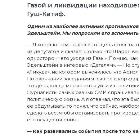
Газой и ликвидации находивше
Гуш-Катиф.
Одним из наиболее активных противников 
Эдельштейн. Мы попросили его вспомнить 
— Я хорошо помню, как в тот день стоял на 
из депутатов и сказал: «Только что Шарон выс
одностороннего ухода из Газы». Помню, как я
Эдельштейн в интервью «Деталям». — Но спу
«Ликуда», на котором выяснилось, что Ариэл
По окончании заседания я вышел в коридор 
тот день, когда мне хочется уйти из политик
журналисты самых разных СМИ спрашивали м
политическую жизнь. А я отвечал, что эта б
ее обдумывать, то понял, что сейчас, наоборо
сделать все, чтобы организовать противодей
его осуществления…
— Как развивались события после того к