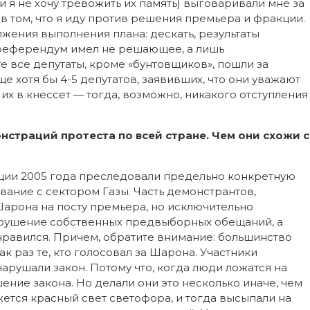
 и я не хочу тревожить их память) выговаривали мне за
и в том, что я иду против решения премьера и фракции.
жения выполнения плана: дескать, результаты
 референдум имел не решающее, а лишь
ате все депутаты, кроме «бунтовщиков», пошли за
е хотя бы 4-5 депутатов, заявивших, что они уважают
х в кнессет — тогда, возможно, никакого отступления
страций протеста по всей стране. Чем они схожи с
ации 2005 года преследовали предельно конкретную
вание с сектором Газы. Часть демонстрантов,
Шарона на посту премьера, но исключительно
нарушение собственных предвыборных обещаний, а
нравился. Причем, обратите внимание: большинство
к раз те, кто голосовал за Шарона. Участники
рушали закон. Потому что, когда люди ложатся на
ение закона. Но делали они это несколько иначе, чем
ется красный свет светофора, и тогда высыпали на