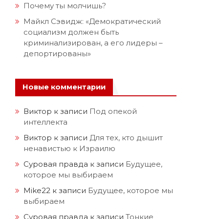
Почему ты молчишь?
Майкл Сэвидж: «Демократический
социализм должен быть
криминализирован, а его лидеры –
депортированы»
Новые комментарии
Виктор
к записи
Под опекой
интеллекта
Виктор
к записи
Для тех, кто дышит
ненавистью к Израилю
Суровая правда
к записи
Будущее,
которое мы выбираем
Mike22
к записи
Будущее, которое мы
выбираем
Суровая правда
к записи
Тонкие