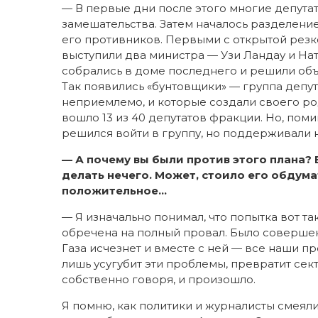
— В первые дни после этого многие депутат
замешательства. Затем началось разделение 
его противников. Первыми с открытой рез
выступили два министра — Узи Ландау и Нат
собрались в доме последнего и решили объ
Так появились «бунтовщики» — группа депу
неприемлемо, и которые создали своего ро
вошло 13 из 40 депутатов фракции. Но, поми
решился войти в группу, но поддерживали 
— А почему вы были против этого плана? 
делать нечего. Может, стоило его обдума
положительное…
— Я изначально понимал, что попытка вот та
обречена на полный провал. Было совершенн
Газа исчезнет и вместе с ней — все наши п
лишь усугубит эти проблемы, превратит сект
собственно говоря, и произошло.
Я помню, как политики и журналисты смеялис