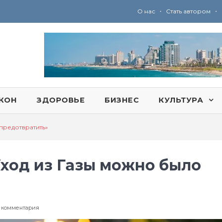
•
•
О нас
Стать автором
Ю
ридические услуги адвокатской коллегии «Эли Гервиц»: полное сопровождение на всех этапах
КОН
ЗДОРОВЬЕ
БИЗНЕС
КУЛЬТУРА
предотвратить»
ход из Газы можно было
к
 комментария
записи