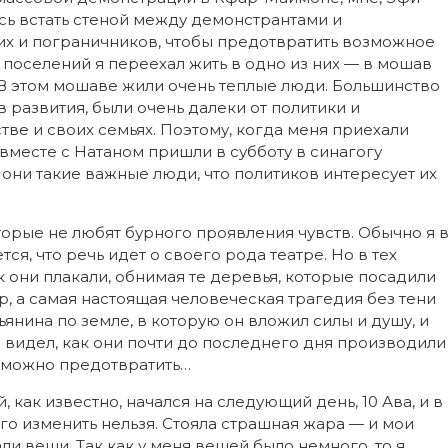
ь встать стеной между демонстрантами и
их и пограничников, чтобы предотвратить возможное
поселений я переехал жить в одно из них — в мошав
 В этом мошаве жили очень теплые люди. Большинство
 развития, были очень далеки от политики и
ве и своих семьях. Поэтому, когда меня приехали
 вместе с Натаном пришли в субботу в синагогу
 они такие важные люди, что политиков интересует их
оторые не любят бурного проявления чувств. Обычно я 
ся, что речь идет о своего рода театре. Но в тех
ак они плакали, обнимая те деревья, которые посадили
р, а самая настоящая человеческая трагедия без тени
янина по земле, в которую он вложил силы и душу, и
 видел, как они почти до последнего дня производили
е можно предотвратить…
 как известно, начался на следующий день, 10 Ава, и в
го изменить нельзя. Стояла страшная жара — и мои
ли вещи. Так как у меня вещей было немного, то я