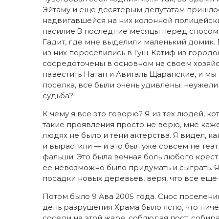
Эйтаму и еще десятерым депутатам пришлос
надвигавшейся на них колонной полицейск
насилие.В последние месяцы перед сносом 
Гадит, где мне выделили маленький домик.
из них переселились в Гуш-Катиф из городов
сосредоточены в основном на своем хозяйст
навестить Натан и Авиталь Щаранские, и мы
поселка, все были очень удивлены: неужели
судьба?!
К чему я все это говорю? Я из тех людей, к
такие проявления просто не верю, мне кажет
людях не было и тени актерства. Я видел, к
и вырастили — и это был уже совсем не теат
фальши. Это была вечная боль любого кресть
ее невозможно было придумать и сыграть. Я
посадки новых деревьев, веря, что все ещ
Потом было 9 Ава 2005 года. Снос поселений,
день разрушения Храма было ясно, что ниче
соседи на этой жаре, соблюдая пост, собира