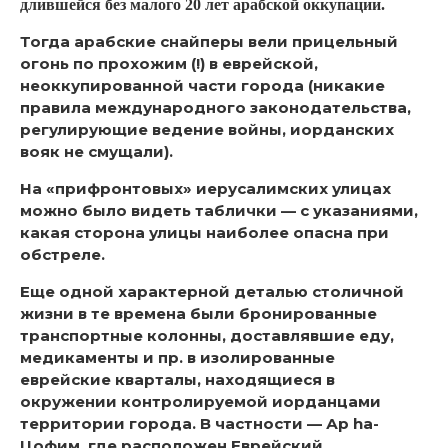
длившейся без малого 20 лет арабской оккупации.
Тогда арабские снайперы вели прицельный
огонь по прохожим (!) в еврейской,
неоккупированной части города (никакие
правила международного законодательства,
регулирующие ведение войны, иорданских
вояк не смущали).
На «прифронтовых» иерусалимских улицах
можно было видеть таблички — с указаниями,
какая сторона улицы наиболее опасна при
обстреле.
Еще одной характерной деталью столичной
жизни в те времена были бронированные
транспортные колонны, доставлявшие еду,
медикаменты и пр. в изолированные
еврейские кварталы, находящиеся в
окружении контролируемой иорданцами
территории города. В частности — Ар hа-
Цофим, где расположен Еврейский