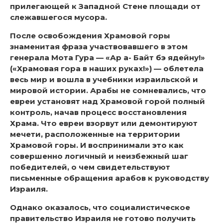
прилегающей к Западной Стене площади от
слежавшегося мусора.
После освобождения Храмовой горы
знаменитая фраза участвовавшего в этом
генерала Мота Гура — «Ар а- Байт бэ ядейну!»
(«Храмовая гора в наших руках!») — облетела
весь мир и вошла в учебники израильской и
мировой истории. Арабы не сомневались, что
евреи установят над Храмовой горой полный
контроль, начав процесс восстановления
Храма. Что евреи взорвут или демонтируют
мечети, расположенные на территории
Храмовой горы. И воспринимали это как
совершенно логичный и неизбежный шаг
победителей, о чем свидетельствуют
письменные обращения арабов к руководству
Израиля.
Однако оказалось, что социалистическое
правительство Израиля не готово получить