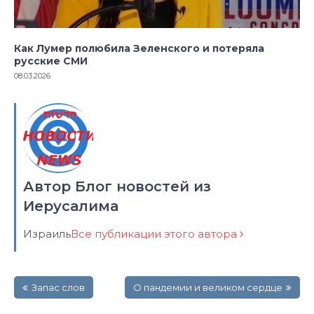
Как Лумер полюбила Зеленского и потеряла
русские СМИ
08.03.2026
Автор Блог новостей из
Иерусалима
Израиль
Все публикации этого автора
Навигация
Запас слов
О пандемии и великом сердце
по
записям