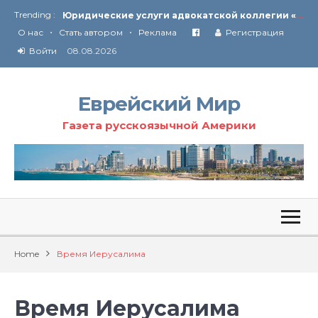
Ю
ридические услуги адвокатской коллегии «Эли Гервиц»: полное сопровождение на всех этапах
Trending :
•
•
От Ирана до Ливана и Газы
О нас
Стать автором
Реклама
Регистрация
Войти
08.08.2026
Еврейский Мир
Газета русскоязычной Америки
Home
Время Иерусалима
Время Иерусалима