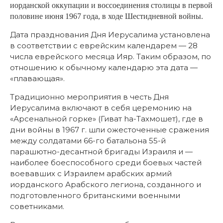
иорданской оккупации и воссоединения столицы в первой
половине июня 1967 года, в ходе Шестидневной войны.
Дата празднования Дня Иерусалима установлена
в соответствии с еврейским календарем — 28
числа еврейского месяца Ияр. Таким образом, по
отношению к обычному календарю эта дата —
«плавающая».
Традиционно мероприятия в честь Дня
Иерусалима включают в себя церемонию на
«Арсенальной горке» (Гиват hа-Тахмошет), где в
дни войны в 1967 г. шли ожесточенные сражения
между солдатами 66-го батальона 55-й
парашютно-десантной бригады Израиля и —
наиболее боеспособного среди боевых частей
воевавших с Израилем арабских армий
иорданского Арабского легиона, созданного и
подготовленного британскими военными
советниками.