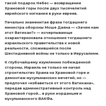
такой подарок Небес — возвращение
Храмовой горы после двух тысячелетий
еврейского изгнания в руки евреев.
Печально знаменитая фраза тогдашнего
министра обороны Моше Даяна — «Зачем нам
этот Ватикан?» — исчерпывающе
охарактеризовала отношения тогдашнего
израильского правительства к новой
реальности, сложившейся после
Шестидневной войны не только в Иерусалиме.
К глубочайшему изумлению побежденной
стороны, Израиль не только не начал
строительство Храма на Храмовой горе и
демонтаж мусульманских мечетей, но —
предпочел «избавиться от этого Ватикана»,
передав административный контроль над
Храмовой горой… в руки иорданцев и
мусульманского ВАКФа.