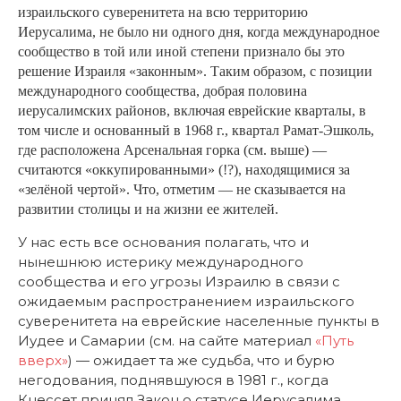
израильского суверенитета на всю территорию
Иерусалима, не было ни одного дня, когда международное
сообщество в той или иной степени признало бы это
решение Израиля «законным». Таким образом, с позиции
международного сообщества, добрая половина
иерусалимских районов, включая еврейские кварталы, в
том числе и основанный в 1968 г., квартал Рамат-Эшколь,
где расположена Арсенальная горка (см. выше) —
считаются «оккупированными» (!?), находящимися за
«зелёной чертой». Что, отметим — не сказывается на
развитии столицы и на жизни ее жителей.
У нас есть все основания полагать, что и
нынешнюю истерику международного
сообщества и его угрозы Израилю в связи с
ожидаемым распространением израильского
суверенитета на еврейские населенные пункты в
Иудее и Самарии (см. на сайте материал
«Путь
вверх»
) — ожидает та же судьба, что и бурю
негодования, поднявшуюся в 1981 г., когда
Кнессет принял Закон о статусе Иерусалима.