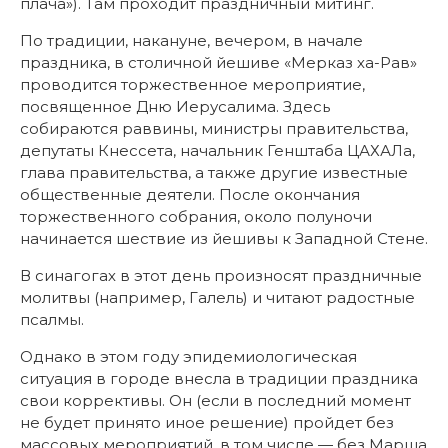
плача»). Там проходит праздничный митинг.
По традиции, накануне, вечером, в начале
праздника, в столичной йешиве «Мерказ ха-Рав»
проводится торжественное мероприятие,
посвященное Дню Иерусалима. Здесь
собираются раввины, министры правительства,
депутаты Кнессета, начальник Генштаба ЦАХАЛа,
глава правительства, а также другие известные
общественные деятели. После окончания
торжественного собрания, около полуночи
начинается шествие из йешивы к Западной Стене.
В синагогах в этот день произносят праздничные
молитвы (например, Галель) и читают радостные
псалмы.
Однако в этом году эпидемиологическая
ситуация в городе внесла в традиции праздника
свои коррективы. Он (если в последний момент
не будет принято иное решение) пройдет без
массовых мероприятий, в том числе — без Марша