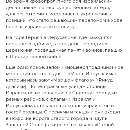
Во время кровопролитного боя израильским
десантникам, понеся существенные потери,
удалось оттеснить иорданцев с укрепленных
позиций, что стало решающим переломом в ходе
боев за израильскую столицу.
На горе Герцля в Иерусалиме, где находится
военное кладбище, в этот день проводится
церемония, посвященная памяти воинов, павших
в Шестидневной войне.
Еще одно яркое, запоминающееся традиционное
мероприятие этого дня — «Марш Иерусалима»,
который называют «Маршем флагов» («Рикуд
дгалим»). По центральным улицам столицы
Израиля, по направлению к Старому городу, из
разных районов, с флагами Израиля и
Иерусалима, стекаются колонны израильтян и
гостей столицы. С песнями и танцами они входят
в Яффские ворота Старого города и идут к
Западной Стене (в мире ее называют «Стеной