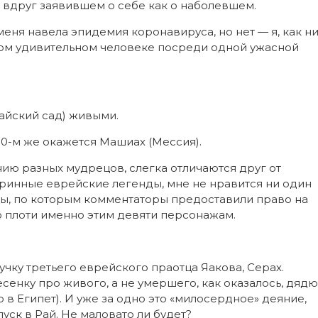
о вдруг заявившем о себе как о наболевшем.
меня навела эпидемия коронавируса, но нет — я, как н
дном удивительном человеке посреди одной ужасной
Райский сад) живыми.
 10-м же окажется Машиах (Мессия).
ению разных мудрецов, слегка отличаются друг от
аринные еврейские легенды, мне не нравится ни один
ины, по которым комментаторы предоставили право на
 плоти именно этим девяти персонажам.
учку третьего еврейского праотца Яакова, Серах.
сенку про живого, а не умершего, как оказалось, дядю
о в Египет). И уже за одно это «милосердное» деяние,
уск в Рай. Не маловато ли будет?