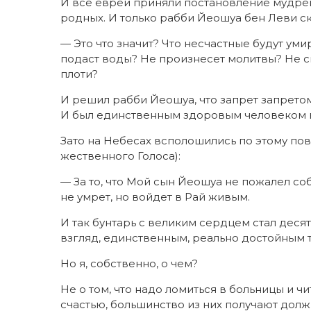
И все евреи приняли постановление мудрец
родных. И только рабби Йеошуа бен Леви ск
— Это что значит? Что несчастные будут уми
подаст воды? Не произнесет молитвы? Не 
плоти?
И решил рабби Йеошуа, что запрет запретом
И был единственным здоровым человеком в 
Зато на Небесах всполошились по этому повод
жественного Голоса):
— За то, что Мой сын Йеошуа не пожалел соб
не умрет, но войдет в Рай живым.
И так бунтарь с великим сердцем стал десят
взгляд, единственным, реально достойным 
Но я, собственно, о чем?
Не о том, что надо ломиться в больницы и ч
счастью, большинство из них получают долж