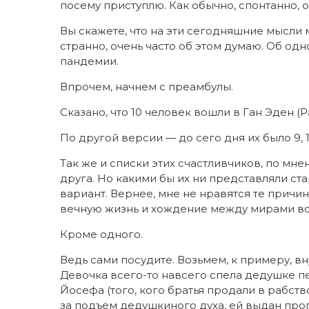
посему приступлю. Как обычно, спонтанно, 
Вы скажете, что на эти сегодняшние мысли 
странно, очень часто об этом думаю. Об о
пандемии.
Впрочем, начнем с преамбулы.
Сказано, что 10 человек вошли в Ган Эден (
По другой версии — до сего дня их было 9,
Так же и списки этих счастливчиков, по мн
друга. Но какими бы их ни представляли ст
вариант. Вернее, мне не нравятся те прич
вечную жизнь и хождение между мирами во
Кроме одного.
Ведь сами посудите. Возьмем, к примеру, вн
Девочка всего-то навсего спела дедушке пе
Йосефа (того, кого братья продали в рабств
за подъем дедушкиного духа, ей выдан проп