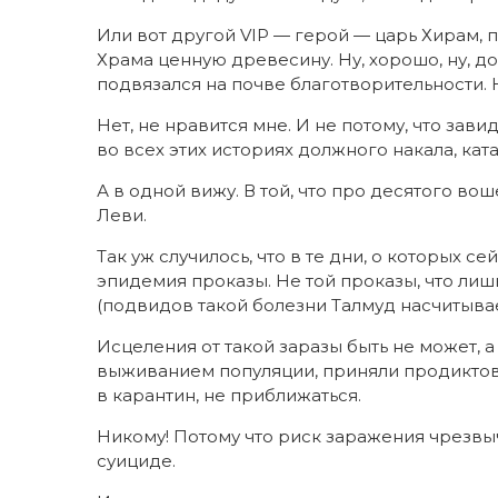
Или вот другой VIP — герой — царь Хирам,
Храма ценную древесину. Ну, хорошо, ну, доп
подвязался на почве благотворительности. 
Нет, не нравится мне. И не потому, что зави
во всех этих историях должного накала, кат
А в одной вижу. В той, что про десятого в
Леви.
Так уж случилось, что в те дни, о которых 
эпидемия проказы. Не той проказы, что лишь
(подвидов такой болезни Талмуд насчитывае
Исцеления от такой заразы быть не может, 
выживанием популяции, приняли продикто
в карантин, не приближаться.
Никому! Потому что риск заражения чрезвыча
суициде.