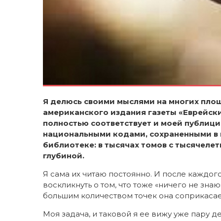
Я делюсь своими мыслями на многих площа
американского издания газеты «Еврейски
полностью соответствует и моей публици
национальными кодами, сохраненными в 
библиотеке: в тысячах томов с тысячеле
глубиной.
Я сама их читаю постоянно. И после каждог
воскликнуть о том, что тоже «ничего не знаю
большим количеством точек она соприкаса
Моя задача, и таковой я ее вижу уже пару д