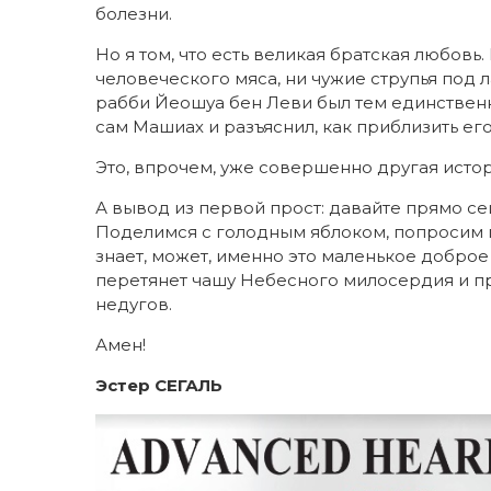
болезни.
Но я том, что есть великая братская любов
человеческого мяса, ни чужие струпья под 
рабби Йеошуа бен Леви был тем единственн
сам Машиах и разъяснил, как приблизить ег
Это, впрочем, уже совершенно другая истор
А вывод из первой прост: давайте прямо се
Поделимся с голодным яблоком, попросим 
знает, может, именно это маленькое доброе
перетянет чашу Небесного милосердия и п
недугов.
Амен!
Эстер СЕГАЛЬ