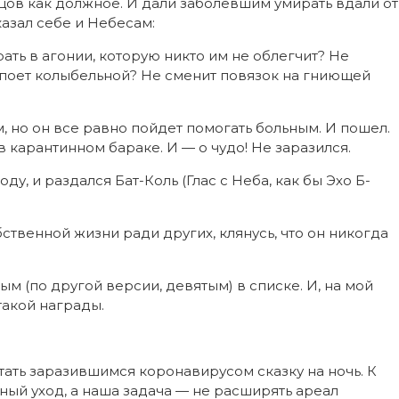
ов как должное. И дали заболевшим умирать вдали от
азал себе и Небесам:
рать в агонии, которую никто им не облегчит? Не
споет колыбельной? Не сменит повязок на гниющей
, но он все равно пойдет помогать больным. И пошел.
карантинном бараке. И — о чудо! Не заразился.
у, и раздался Бат-Коль (Глас с Неба, как бы Эхо Б-
ственной жизни ради других, клянусь, что он никогда
ым (по другой версии, девятым) в списке. И, на мой
такой награды.
итать заразившимся коронавирусом сказку на ночь. К
ный уход, а наша задача — не расширять ареал