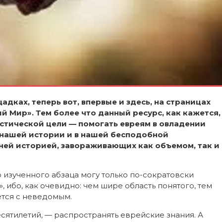
дках, теперь вот, впервые и здесь, на страницах
й Мир». Тем более что данный ресурс, как кажется,
стической цели — помогать евреям в овладении
нашей истории и в нашей бесподобной
тней историей, завораживающих как объемом, так и
о изученного абзаца могу только по-сократовски
», ибо, как очевидно: чем шире область понятого, тем
ется с неведомым.
есятилетий, — распространять еврейские знания. А