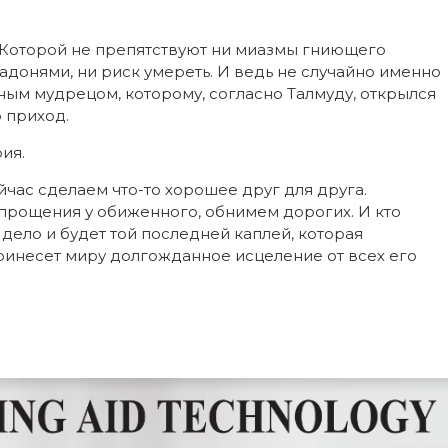
ь. Которой не препятствуют ни миазмы гниющего
ладонями, ни риск умереть. И ведь не случайно именно
ым мудрецом, которому, согласно Талмуду, открылся
о приход.
ия.
йчас сделаем что-то хорошее друг для друга.
прощения у обиженного, обнимем дорогих. И кто
 дело и будет той последней каплей, которая
ринесет миру долгожданное исцеление от всех его