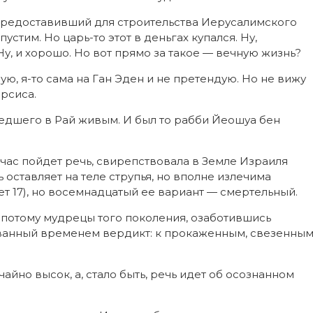
 предоставивший для строительства Иерусалимского
устим. Но царь-то этот в деньгах купался. Ну,
Ну, и хорошо. Но вот прямо за такое — вечную жизнь?
дую, я-то сама на Ган Эден и не претендую. Но не вижу
арсиса.
ошедшего в Рай живым. И был то рабби Йеошуа бен
сейчас пойдет речь, свирепствовала в Земле Израиля
 оставляет на теле струпья, но вполне излечима
т 17), но восемнадцатый ее вариант — смертельный.
а потому мудрецы того поколения, озаботившись
ванный временем вердикт: к прокаженным, свезенны
йно высок, а, стало быть, речь идет об осознанном