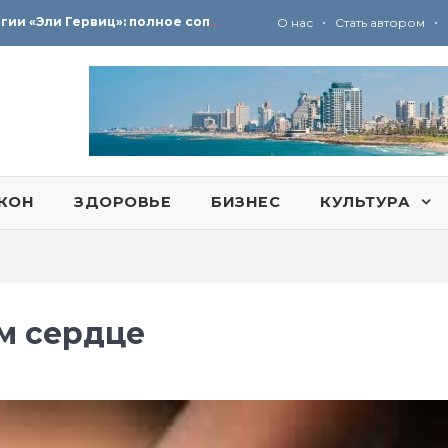
Ю
ридические услуги адвокатской коллегии «Эли Гервиц»: полное сопровождение на всех этапах
•
•
О нас
Стать автором
КОН
ЗДОРОВЬЕ
БИЗНЕС
КУЛЬТУРА
м сердце