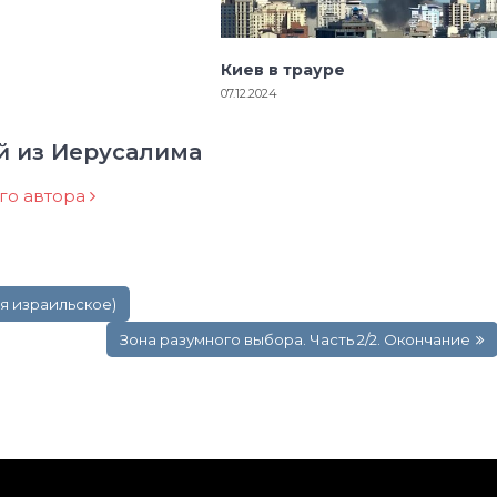
Киев в трауре
07.12.2024
й из Иерусалима
ого автора
мя израильское)
Зона разумного выбора. Часть 2/2. Окончание