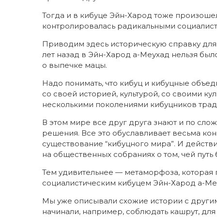
Тогда и в кибуце Эйн-Харод тоже произошел
контролировалась радикальными социалист
Приводим здесь историческую справку для т
лет назад в Эйн-Харод а-Меухад нельзя было
о выпечке мацы.
Надо понимать, что кибуц и кибуцные объед
со своей историей, культурой, со своими к
несколькими поколениями кибуцников трад
В этом мире все друг друга знают и по с
решения. Все это обуславливает весьма к
существование “кибуцного мира”. И действ
на общественных собраниях о том, чей путь
Тем удивительнее — метаморфоза, которая 
социалистическим кибуцем Эйн-Харод а-Меух
Мы уже описывали схожие истории с други
начинали, например, соблюдать кашрут, для