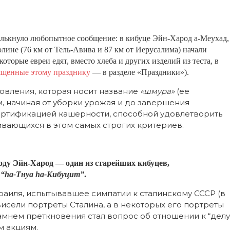
лькнуло любопытное сообщение: в кибуце Эйн-Харод а-Меухад,
лине (76 км от Тель-Авива и 87 км от Иерусалима) начали
торые евреи едят, вместо хлеба и других изделий из теста, в
ященные этому празднику
— в разделе «Праздники»).
отовления, которая носит название
«шмура»
(ее
 начиная от уборки урожая и до завершения
ертификацией кашерности, способной удовлетворить
вающихся в этом самых строгих критериев.
оду Эйн-Харод — один из старейших кибуцев,
ю
“hа-Тнуа hа-Кибуцит”
.
раиля, испытывавшее симпатии к сталинскому СССР (в
исели портреты Сталина, а в некоторых его портреты
 Камнем преткновения стал вопрос об отношении к “делу
м акциям.