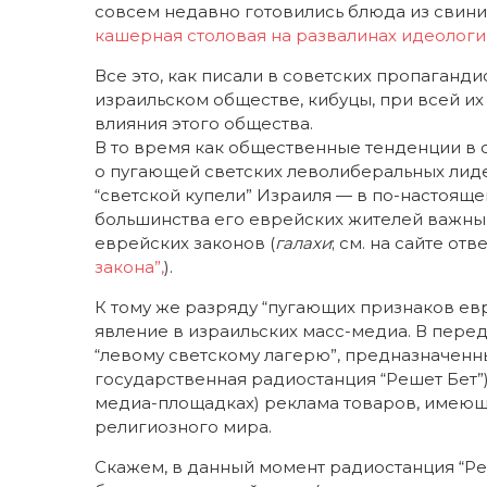
совсем недавно готовились блюда из свинин
кашерная столовая на развалинах идеологи
Все это, как писали в советских пропаганди
израильском обществе, кибуцы, при всей их
влияния этого общества.
В то время как общественные тенденции в 
о пугающей светских леволиберальных лид
“светской купели” Израиля — в по-настоящ
большинства его еврейских жителей важны
еврейских законов (
галахи
; см. на сайте отв
закона”,
).
К тому же разряду “пугающих признаков ев
явление в израильских масс-медиа. В пере
“левому светскому лагерю”, предназначенн
государственная радиостанция “Решет Бет”)
медиа-площадках) реклама товаров, имеющ
религиозного мира.
Скажем, в данный момент радиостанция “Ре