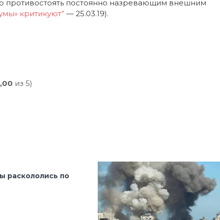
но противостоять постоянно назревающим внешним
умы» критикуют”
— 25.03.19).
,00
из 5)
ы раскололись по