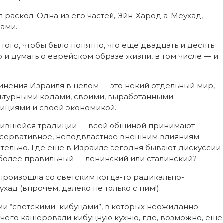
 раскол. Одна из его частей, Эйн-Харод а-Меухад,
ами.
ого, чтобы было понятно, что еще двадцать и десять
 и думать о еврейском образе жизни, в том числе — и
инения Израиля в целом — это некий отдельный мир,
ультурными кодами, своими, выработанными
ициями и своей экономикой.
ложившейся традиции — всей общиной принимают
онсервативное, неподвластное внешним влияниям
ительно. Где еще в Израиле сегодня бывают дискуссии
 более правильный — ленинский или сталинский?
произошла со светским когда-то радикально-
ад (впрочем, далеко не только с ним!).
ми “светскими кибуцами”, в которых неожиданно
 чего кашеровали кибуцную кухню, где, возможно, еще