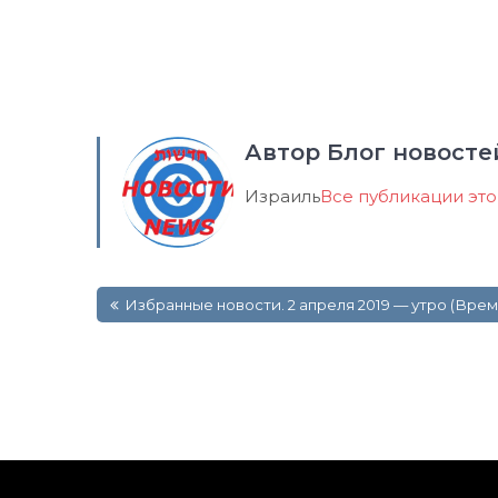
Автор Блог новосте
Израиль
Все публикации эт
Навигация
Избранные новости. 2 апреля 2019 — утро (Вре
по
записям