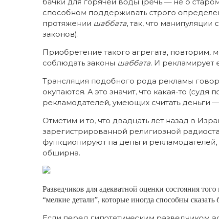
бачки для горячей воды (речь — не о старо
способном поддерживать строго определен
протяжении
шаббата
, так, что манипуляции
законов).
Приобретение такого агрегата, повторим, м
соблюдать законы
шаббата
. И рекламирует 
Трансляция подобного рода рекламы говори
окупаются. А это значит, что какая-то (судя 
рекламодателей, умеющих считать деньги —
Отметим и то, что двадцать лет назад в Из
зарегистрированной религиозной радиостан
функционируют на деньги рекламодателей, ч
обширна.
Разведчиков для адекватной оценки состояния того 
“мелкие детали”, которые иногда способны сказат
Если перед гипотетическим разведчиком вс