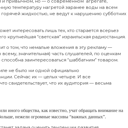
м и привычном, но — о современном агрегате,
ную температуру нагретой заранее воды на всем
 с горячей жидкостью, не ведут к нарушению субботних
ожет интересовать лишь тех, кто старается всерьез
его крупнейшая “светская” израильская радиостанция.
т о том, что немалые вложения в эту рекламу —
по всему, значительная) часть слушателей, по оценкам
 способна заинтересоваться “шаббатним” товаром.
раиле не было ни одной официально
ции. Сейчас их — целых четыре. И все
то свидетельствует, что их аудитория — весьма
или иного общества, как известно, учат обращать внимание на
ь больше, нежели огромные массивы “важных данных”.
танет задача оценить тенденции развития