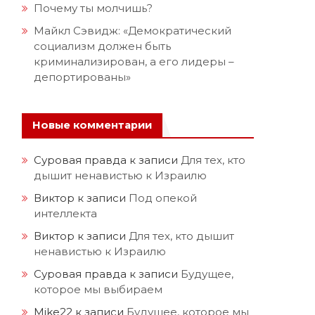
Почему ты молчишь?
Майкл Сэвидж: «Демократический
социализм должен быть
криминализирован, а его лидеры –
депортированы»
Новые комментарии
Суровая правда
к записи
Для тех, кто
дышит ненавистью к Израилю
Виктор
к записи
Под опекой
интеллекта
Виктор
к записи
Для тех, кто дышит
ненавистью к Израилю
Суровая правда
к записи
Будущее,
которое мы выбираем
Mike22
к записи
Будущее, которое мы