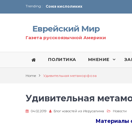
Trending :
Союз кислоликих
Соглашение США с Ираном
Технология Революции в Иране
Еврейский Мир
От Ирана до Ливана и Газы
Газета русскоязычной Америки
ПОЛИТИКА
МНЕНИЕ
ЗА
Home
Удивительная метаморфоза
Удивительная метам
04.02.2019
Блог новостей из Иерусалима
Новости
Материалы 