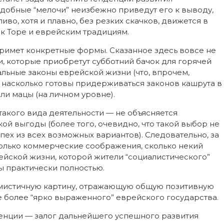
добные “мелочи” неизбежно приведут его к выводу,
во, хотя и плавно, без резких скачков, движется в
 к Торе и еврейским традициям.
 примет конкретные формы. Сказанное здесь вовсе не
ли, которые приобретут субботний бачок для горячей
альные законы еврейской жизни (что, впрочем,
— насколько готовы придерживаться законов кашрута в
ли мацы (на личном уровне).
такого вида деятельности — не объясняется
 выгоды (более того, очевидно, что такой выбор не
ех из всех возможных вариантов). Следовательно, за
только коммерческие соображения, сколько некий
рейской жизни, которой жители “социалистического”
ы практически полностью.
имистичную картину, отражающую общую позитивную
е более “ярко выраженного” еврейского государства.
енции — залог дальнейшего успешного развития