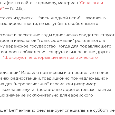
ы (см. на сайте, к примеру, материал
“Синагога и
й”
— 17.12.15).
стских изданиях — “звенья одной цепи”. Находясь в
 изолированности, не могут быть свободными от
стране в последние годы однозначно свидетельствуют
еров и идеологов “трансформации” рожденного в
ему еврейское государство. Когда для подавляющего
 вопросы соблюдения кашрута и выполнение других
ет
“Шокируют некоторые детали практического
реизации” Израиля причислим и относительно новое
дачах радиостанций, традиционно принадлежащих к
ых для “нерелигиозных” израильтян (например,
, всё чаще звучит (достаточно дорогостоящая на этих
их значение исключительно для еврейского
шет Бет” активно рекламирует специальные субботние