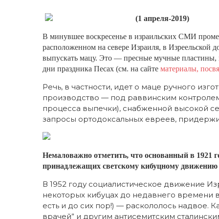
(1 апреля-2019)
В минувшее воскресенье в израильских СМИ проме
расположенном на севере Израиля, в Изреельской до
выпускать мацу. Это — пресные мучные пластины, ко
дни праздника Песах (см. на сайте
материалы, посв
Речь, в частности, идет о маце ручного изг
производство — под раввинским контролем,
процесса выпечки), снабженной высокой с
запросы ортодоксальных евреев, придержи
Немаловажно отметить, что основанный в 1921 г
принадлежащих светскому кибуцному движени
В 1952 году социалистическое движение Из
некоторых кибуцах до недавнего времени в
есть и до сих пор!) — раскололось надвое.
врачей” и другим антисемитским сталински