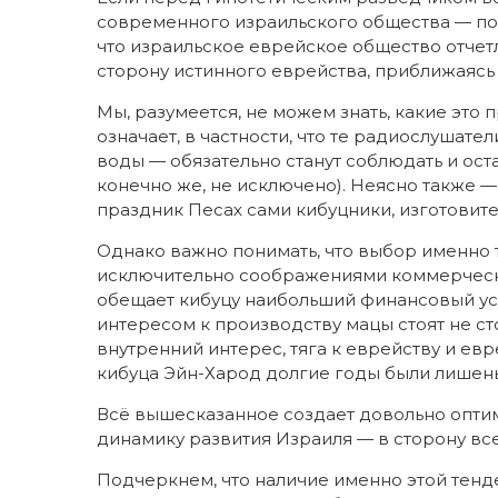
современного израильского общества — по
что израильское еврейское общество отчетли
сторону истинного еврейства, приближаясь
Мы, разумеется, не можем знать, какие это
означает, в частности, что те радиослушате
воды — обязательно станут соблюдать и ост
конечно же, не исключено). Неясно также 
праздник Песах сами кибуцники, изготовите
Однако важно понимать, что выбор именно 
исключительно соображениями коммерческой
обещает кибуцу наибольший финансовый усп
интересом к производству мацы стоят не с
внутренний интерес, тяга к еврейству и ев
кибуца Эйн-Харод долгие годы были лишен
Всё вышесказанное создает довольно опт
динамику развития Израиля — в сторону вс
Подчеркнем, что наличие именно этой тенд