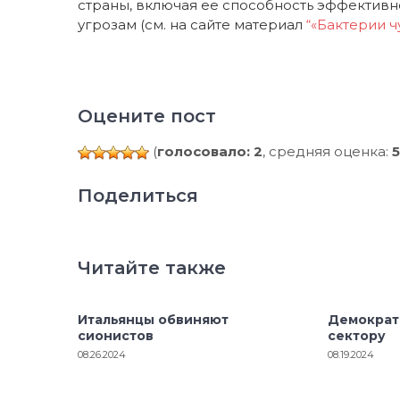
страны, включая ее способность эффектив
угрозам (см. на сайте материал
“«Бактерии ч
Оцените пост
(
голосовало: 2
, средняя оценка:
5
Поделиться
Читайте также
Итальянцы обвиняют
Демократ
сионистов
сектору
08.26.2024
08.19.2024