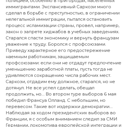
полицией, особенно в пригородах, населенных
иммигрантами. Экспансивный Саркози много
сделал в борьбе с преступностью, в ограничении
нелегальной иммиграции, пытался остановить
процесс исламизации страны, провел, например,
закон о запрете хиджабов в учебных заведениях.
Старался спасти экономику и вернуть французам
уважение к труду. Боролся с профсоюзами.
Приведу характерное его предостережение
наемным работникам, защищаемым
профсоюзами: если они не отдадут предпочтение
уменьшению заработной платы, пусть тогда не
удивляются сокращению числа рабочих мест.
Саркози, отдадим ему должное, старался, но не
дотянул. Не все успел сделать, обещал
продолжить, но… Во втором туре выборов 6 мая
победил Франсуа Олланд. С небольшим, но
перевесом. Такие вот издержки демократии…
Наблюдая за ходом президентских выборов во
Франции, я с особым вниманием следил за СМИ
Германии, локомотива европейской интеграции и