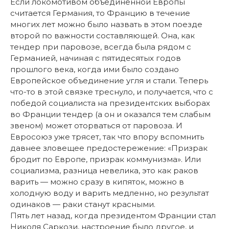
Если локомотивом объединенной Европы
считается Германия, то Францию в течение
многих лет можно было назвать в этом поезде
второй по важности составляющей. Она, как
тендер при паровозе, всегда была рядом с
Германией, начиная с пятидесятых годов
прошлого века, когда ими было создано
Европейское объединение угля и стали. Теперь
что-то в этой связке треснуло, и получается, что с
победой социалиста на президентских выборах
во Франции тендер (а он и оказался тем слабым
звеном) может оторваться от паровоза. И
Евросоюз уже трясет, так что впору вспомнить
давнее зловещее предостережение: «Призрак
бродит по Европе, призрак коммунизма». Или
социализма, разница невелика, это как раков
варить — можно сразу в кипяток, можно в
холодную воду и варить медленно, но результат
одинаков — раки станут красными.
Пять лет назад, когда президентом Франции стал
Николя Саркози, настроение было другое, и