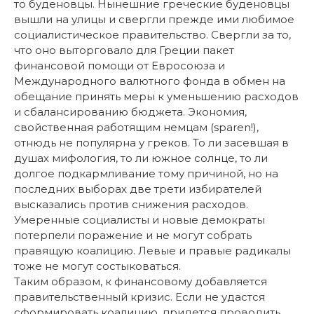
то буденовцы. Нынешние греческие буденовцы
вышли на улицы и свергли прежде ими любимое
социалистическое правительство. Свергли за то,
что оно выторговало для Греции пакет
финансовой помощи от Евросоюза и
Международного валютного фонда в обмен на
обещание принять меры к уменьшению расходов
и сбалансированию бюджета. Экономия,
свойственная работящим немцам (sparen!),
отнюдь не популярна у греков. То ли засевшая в
душах мифология, то ли южное солнце, то ли
долгое подкармливание тому причиной, но на
последних выборах две трети избирателей
высказались против снижения расходов.
Умеренные социалисты и новые демократы
потерпели поражение и не могут собрать
правящую коалицию. Левые и правые радикалы
тоже не могут состыковаться.
Таким образом, к финансовому добавляется
правительственный кризис. Если не удастся
сформировать коалицию, придется проводить