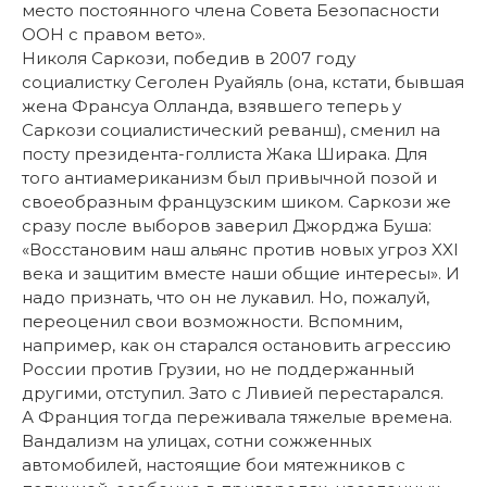
место постоянного члена Совета Безопасности
ООН с правом вето».
Николя Саркози, победив в 2007 году
социалистку Сеголен Руайяль (она, кстати, бывшая
жена Франсуа Олланда, взявшего теперь у
Саркози социалистический реванш), сменил на
посту президента-голлиста Жака Ширака. Для
того антиамериканизм был привычной позой и
своеобразным французским шиком. Саркози же
сразу после выборов заверил Джорджа Буша:
«Восстановим наш альянс против новых угроз XXI
века и защитим вместе наши общие интересы». И
надо признать, что он не лукавил. Но, пожалуй,
переоценил свои возможности. Вспомним,
например, как он старался остановить агрессию
России против Грузии, но не поддержанный
другими, отступил. Зато с Ливией перестарался.
А Франция тогда переживала тяжелые времена.
Вандализм на улицах, сотни сожженных
автомобилей, настоящие бои мятежников с