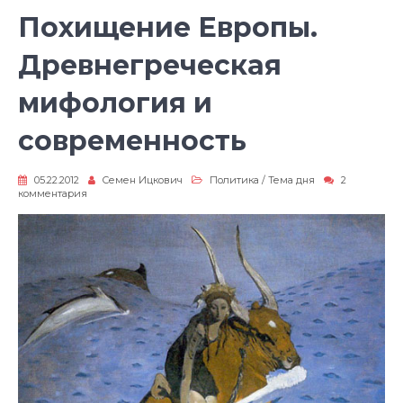
Похищение Европы.
Древнегреческая
мифология и
современность
05.22.2012
Семен Ицкович
Политика
/
Тема дня
2
к
комментария
записи
Похищение
Европы.
Древнегреческая
мифология
и
современность