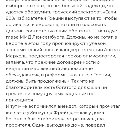
выборы еще раз, но нет большой надежды, что
удастся образумить греческий электорат. «Если
80% избирателей Греции выступают за то, чтобы
оставаться в еврозоне, то они и голосовать
должны соответствующим образом», — негодует
глава МИД Люксембурга. Должны, но не хотят, а
Европе в этом году прогнозируют нулевой
экономический рост, и канцлер Германии Ангела
Меркель, предостерегая греков от мифологии,
заявила, что прежние договоренности о
введении мер жесткой экономии «не
обсуждаются», и реформы, начатые в Греции,
должны быть продолжены». Так что на
благотворительность богатого дядюшки ни
грекам, ни кому другому надеяться не
приходится.
И тут мне вспомнился анекдот, который прочитал
когда-то у Зигмунда Фрейда, — как у дома
богатого благотворителя встретились два
просителя. Один, выходя из дома, поведал