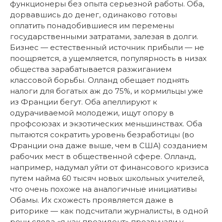
функционеры без опыта серьезной работы. Оба,
дорвавшись до денег, одинаково готовы
оплатить понадобившиеся им перемены
государственными затратами, залезая в долги.
Бизнес — естественный источник прибыли — не
поощряется, а ущемляется, популярность в низах
общества зарабатывается разжиганием
классовой борьбы. Олланд обещает поднять
налоги для богатых аж до 75%, и кормильцы уже
из Франции бегут. Оба апеллируют к
одурачиваемой молодежи, ищут опору в
профсоюзах и экзотических меньшинствах. Оба
пытаются сократить уровень безработицы (во
Франции она даже выше, чем в США) созданием
рабочих мест в общественной сфере. Олланд,
например, надумал уйти от финансового кризиса
путем найма 60 тысяч новых школьных учителей,
что очень похоже на аналогичные инициативы
Обамы. Их схожесть проявляется даже в
риторике — как подсчитали журналисты, в одной
речи слова «я как президент» прозвучали у