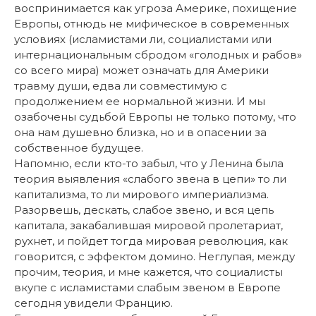
воспринимается как угроза Америке, похищение
Европы, отнюдь не мифическое в современных
условиях (исламистами ли, социалистами или
интернациональным сбродом «голодных и рабов»
со всего мира) может означать для Америки
травму души, едва ли совместимую с
продолжением ее нормальной жизни. И мы
озабочены судьбой Европы не только потому, что
она нам душевно близка, но и в опасении за
собственное будущее.
Напомню, если кто-то забыл, что у Ленина была
теория выявления «слабого звена в цепи» то ли
капитализма, то ли мирового империализма.
Разорвешь, дескать, слабое звено, и вся цепь
капитала, закабалившая мировой пролетариат,
рухнет, и пойдет тогда мировая революция, как
говорится, с эффектом домино. Неглупая, между
прочим, теория, и мне кажется, что социалисты
вкупе с исламистами слабым звеном в Европе
сегодня увидели Францию.