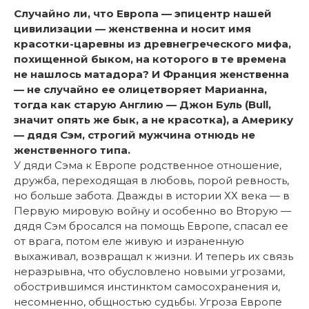
Случайно ли, что Европа — эпицентр нашей
цивилизации — женственна и носит имя
красотки-царевны из древнегреческого мифа,
похищенной быком, на которого в те времена
не нашлось матадора? И Франция женственна
— не случайно ее олицетворяет Марианна,
тогда как старую Англию — Джон Буль (Bull,
значит опять же бык, а не красотка), а Америку
— дядя Сэм, строгий мужчина отнюдь не
женственного типа.
У дяди Сэма к Европе родственное отношение,
дружба, переходящая в любовь, порой ревность,
но больше забота. Дважды в истории ХХ века — в
Первую мировую войну и особенно во Вторую —
дядя Сэм бросался на помощь Европе, спасал ее
от врага, потом еле живую и израненную
выхаживал, возвращал к жизни. И теперь их связь
неразрывна, что обусловлено новыми угрозами,
обострившимся инстинктом самосохранения и,
несомненно, общностью судьбы. Угроза Европе