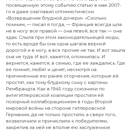
посвященную этому событию статью в мае 2007-
го я даже озаглавил оптимистически:
«Возвращение блудной дочери». «Сколько
помним, — писал я тогда, — Франция всегда шла
не в ногу: все правой — она левой, все так — она
эдак. Слыла при этом законодательницей моды,
то есть вроде бы она одна шагала верной
дорогой и в ногу, а все прочие не так. И вот зашла
она не туда. И вот, кажется, опомнилась. И
вернется, кажется, в семью, где ее заждались. Где
ее помнят, любят и ценят, несмотря на
причиненные ею ранее огорчения, которые ей
простят, как тому блудному сыну с картины
Рембрандта. Как в 1945 году союзники по
антигитлеровской коалиции простили ей
позорный коллаборационизм в годы Второй
мировой войны на стороне гитлеровской
Германии, да не только простили, а сверх того,
возвеличили и причислили к победителям,
закрепив за ней не вполне ею заслуженное