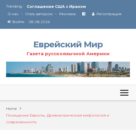
Trending :
Соглашение США с Ираном
•
•
Технология Революции в Иране
О нас
Стать автором
Реклама
Регистрация
Войти
08.08.2026
От Ирана до Ливана и Газы
Еврейский Мир
Газета русскоязычной Америки
Home
Похищение Европы. Древнегреческая мифология и
современность