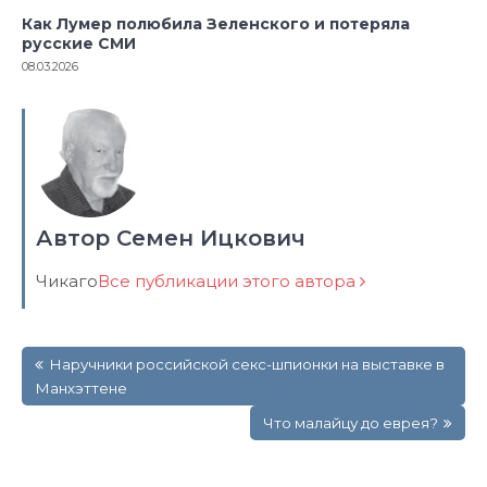
Как Лумер полюбила Зеленского и потеряла
русские СМИ
08.03.2026
Автор Семен Ицкович
Чикаго
Все публикации этого автора
Навигация
Наручники российской секс-шпионки на выставке в
по
Манхэттене
записям
Что малайцу до еврея?