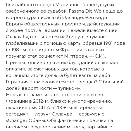
ближайшего соседа Марианны, более других
озабоченного ее судьбой. Газета Die Welt еще до
второго тура писала об Олланде: «Он видит
Европу общественным проектом, действующим
скорее против Германии, нежели вместе с ней.
Он как будто пытается найти путь в тумане
глобализации с помощью карты образца 1981 года
(в 1981-м президентом Франции на левых
лозунгах стал социалист Миттеран. — С.И.).
Причем топливо для этих блужданий он желает
оплатить за счет новых долгов, которые в
конечном итоге должна будет взять на себя
Германия. Чем окончится эта поездка? С большой
долей вероятности — тупиком».
Нельзя не заметить: то, что произошло во
Франции в 2012-м, близко к умопомрачению,
охватившему США в 2008-м. «Перемены
сегодня!» — лозунг Олланда — созвучен с
«Change» Обамы. Оба фактически новички на
высоком государственном посту, партийные