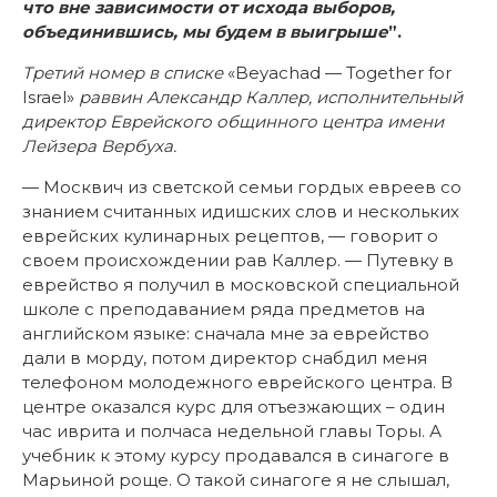
что вне зависимости от исхода выборов,
объединившись, мы будем в выигрыше
”.
Третий номер в списке
«Beyachad — Together for
Israel»
раввин Александр Каллер, исполнительный
директор Еврейского общинного центра имени
Лейзера Вербуха.
— Москвич из светской семьи гордых евреев со
знанием считанных идишских слов и нескольких
еврейских кулинарных рецептов, — говорит о
своем происхождении рав Каллер. — Путевку в
еврейство я получил в московской специальной
школе с преподаванием ряда предметов на
английском языке: сначала мне за еврейство
дали в морду, потом директор снабдил меня
телефоном молодежного еврейского центра. В
центре оказался курс для отъезжающих – один
час иврита и полчаса недельной главы Торы. А
учебник к этому курсу продавался в синагоге в
Марьиной роще. О такой синагоге я не слышал,