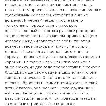
таксистов-одесситов, принявших меня очень
тепло. Потом просил каждого познакомить меня с
русскоязычным евреем, которого я еще не
встречал. И через 4 недели после моего
появления в городе ко мне на седер,
организованный в местном русском ресторане
по договоренности с хозяином, пришли 100 (сто!)
человек. Каждый заплатил за себя – так что я
возместил все расходы и никому не остался
должен. После чего я продолжил бегать по
городу — вешать мезузы, давать классы, женить и
хоронить. Вскоре я и сам женился. Моя жена
американка, но два года проработала в Москве в
ХАБАДском детском саду и в школе, так что она
говорит по-русски. От года к году наша община
росла и обрастала новыми институтами: детский
летний лагерь, воскресная школа, двуязычный
журнал «Эксодус» на русском и английском,
детский сад, синагога. А полтора года назад мы
завершили строительство первого и