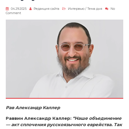
04.29.2025
Редакция сайта
Интервью
/
Тема дня
No
on
Comment
Не
упустите
свой
шанс!
Рав Александр Каллер
Раввин Александр Каллер:
“Наше объединение
— акт сплочения русскоязычного еврейства. Так