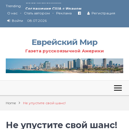
Trending :
Соглашение США с Ираном
•
•
Технология Революции в Иране
О нас
Стать автором
Реклама
Регистрация
Войти
08.07.2026
От Ирана до Ливана и Газы
Еврейский Мир
Газета русскоязычной Америки
Home
Не упустите свой шанс!
Не упустите свой шанс!