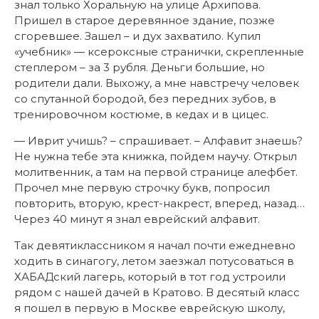
знал только Хоральную на улице Архипова.
Пришел в старое деревянное здание, позже
сгоревшее. Зашел – и дух захватило. Купил
«учебник» — ксероксные странички, скрепленные
степлером – за 3 рубля. Деньги большие, но
родители дали. Выхожу, а мне навстречу человек
со спутанной бородой, без передних зубов, в
тренировочном костюме, в кедах и в цицес.
— Иврит учишь? – спрашивает. – Алфавит знаешь?
Не нужна тебе эта книжка, пойдем научу. Открыл
молитвенник, а там на первой странице алефбет.
Прочел мне первую строчку букв, попросил
повторить, вторую, крест-накрест, вперед, назад…
Через 40 минут я знал еврейский алфавит.
Так девятиклассником я начал почти ежедневно
ходить в синагогу, летом заезжал потусоваться в
ХАБАДский лагерь, который в тот год устроили
рядом с нашей дачей в Кратово. В десятый класс
я пошел в первую в Москве еврейскую школу,