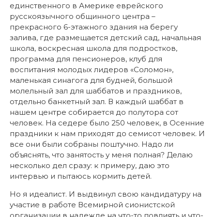
единственного в Америке еврейского
русскоязычного общинного центра –
прекрасного 6-этажного здания на берегу
залива, где размещается детский сад, начальная
школа, воскресная школа для подростков,
программа для пенсионеров, клуб для
воспитания молодых лидеров «Соломон»,
маленькая синагога для будней, большой
молельный зал для шаббатов и праздников,
отдельно банкетный зал. В каждый шаббат в
нашем центре собирается до полутора сот
человек. На седере было 250 человек, в Осенние
праздники к нам приходят до семисот человек. И
все они были собраны поштучно. Надо ли
объяснять, что занятость у меня полная? Делаю
несколько дел сразу: к примеру, даю это
интервью и пытаюсь кормить детей.
Но я идеалист. И выдвинул свою кандидатуру на
участие в работе Всемирной сионистской
организации в надежде на что-то повлиять и что-