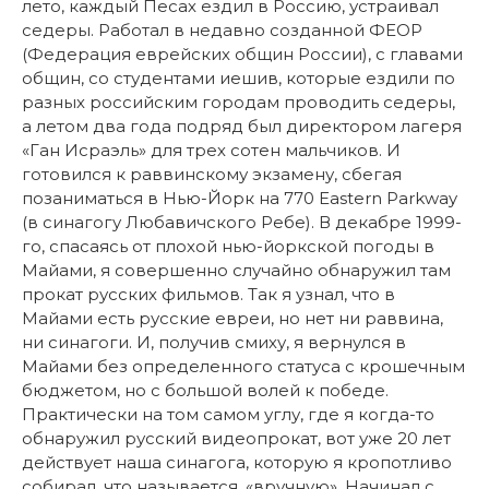
лето, каждый Песах ездил в Россию, устраивал
седеры. Работал в недавно созданной ФЕОР
(Федерация еврейских общин России), с главами
общин, со студентами иешив, которые ездили по
разных российским городам проводить седеры,
а летом два года подряд был директором лагеря
«Ган Исраэль» для трех сотен мальчиков. И
готовился к раввинскому экзамену, сбегая
позаниматься в Нью-Йорк на 770 Eastern Parkway
(в синагогу Любавичского Ребе). В декабре 1999-
го, спасаясь от плохой нью-йоркской погоды в
Майами, я совершенно случайно обнаружил там
прокат русских фильмов. Так я узнал, что в
Майами есть русские евреи, но нет ни раввина,
ни синагоги. И, получив смиху, я вернулся в
Майами без определенного статуса с крошечным
бюджетом, но с большой волей к победе.
Практически на том самом углу, где я когда-то
обнаружил русский видеопрокат, вот уже 20 лет
действует наша синагога, которую я кропотливо
собирал, что называется, «вручную». Начинал с