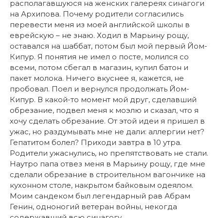
располагавшуюся на женских галереях синагоги
на Архипова. Почему родители согласились
перевести меня из моей английской школы в
еврейскую – не знаю. Ходил в Марьину рощу,
оставался на шаббат, потом был мой первый Йом-
Кипур. Я понятия не имел о посте, молился со
всеми, потом сбегал в магазин, купил батон и
пакет молока. Ничего вкуснее я, кажется, не
пробовал. Поел и вернулся продолжать Йом-
Кипур. В какой-то момент мой друг, сделавший
обрезание, подвел меня к моэлю и сказал, что я
хочу сделать обрезание. От этой идеи я пришел в
ужас, но раздумывать мне не дали: аллергии нет?
Гепатитом болел? Приходи завтра в 10 утра.
Родители ужаснулись, но препятствовать не стали.
Наутро папа отвез меня в Марьину рощу, где мне
сделали обрезание в строительном вагончике на
кухонном столе, накрытом байковым одеялом.
Моим сандеком был легендарный рав Абрам
Генин, одноногий ветеран войны, некогда
содержавший всю синагогу.