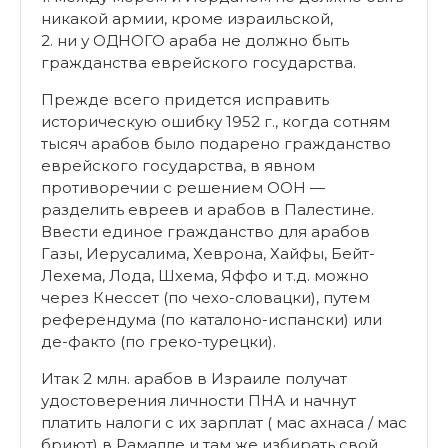
никакой армии, кроме израильской,
2. ни у ОДНОГО араба не должно быть
гражданства еврейского государства.
Прежде всего придется исправить
историческую ошибку 1952 г., когда сотням
тысяч арабов было подарено гражданство
еврейского государства, в явном
противоречии с решением ООН —
разделить евреев и арабов в Палестине.
Ввести единое гражданство для арабов
Газы, Иерусалима, Хеврона, Хайфы, Бейт-
Лехема, Лода, Шхема, Яффо и т.д. можно
через Кнессет (по чехо-словацки), путем
референдума (по каталоно-испански) или
де-факто (по греко-турецки).
Итак 2 млн. арабов в Израиле получат
удостоверения личности ПНА и начнут
платить налоги с их зарплат ( мас ахнаса / мас
бриют) в Рамалле и там же избирать свой