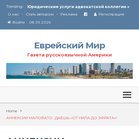
Ю
ридические услуги адвокатской коллегии «Эли Гервиц»: полное сопровождение на всех этапах
Trending :
•
•
От Ирана до Ливана и Газы
О нас
Стать автором
Реклама
Регистрация
Войти
08.09.2026
Еврейский Мир
Газета русскоязычной Америки
Home
АННЕКСИИ МАЛОВАТО…ДАЕШЬ «ОТ НИЛА ДО ЭФРАТА»!