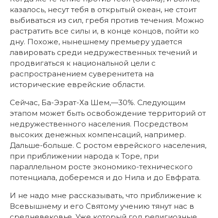
казалось, несут тебя в открытый океан, не стоит
выбиваться из сил, гребя против течения. Можно
растратить все силы и, в конце концов, пойти ко
дну. Похоже, нынешнему премьеру удается
лавировать среди недружественных течений и
продвигаться к национальной цели с
распространением суверенитета на
исторические еврейские области.
Сейчас, Ба-Эзрат-Ха Шем,—30%. Следующим
этапом может быть освобождение территорий от
недружественного населения. Посредством
высоких денежных компенсаций, например.
Дальше-больше. С ростом еврейского населения,
при приближении народа к Торе, при
параллельном росте экономико-технического
потенциала, доберемся и до Нила и до Евфрата.
И не надо мне рассказывать, что приближение к
Всевышнему и его Святому учению тянут нас в
средневековье. Уже который год религиозные