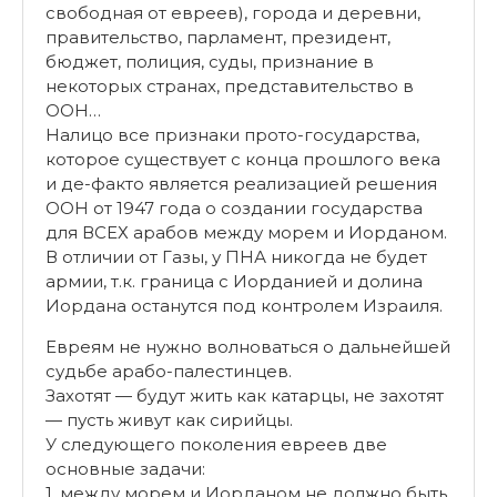
свободная от евреев), города и деревни,
правительство, парламент, президент,
бюджет, полиция, суды, признание в
некоторых странах, представительство в
ООН…
Налицо все признаки прото-государства,
которое существует с конца прошлого века
и де-факто является реализацией решения
ООН от 1947 года о создании государства
для ВСЕХ арабов между морем и Иорданом.
В отличии от Газы, у ПНА никогда не будет
армии, т.к. граница с Иорданией и долина
Иордана останутся под контролем Израиля.
Евреям не нужно волноваться о дальнейшей
судьбе арабо-палестинцев.
Захотят — будут жить как катарцы, не захотят
— пусть живут как сирийцы.
У следующего поколения евреев две
основные задачи:
1. между морем и Иорданом не должно быть