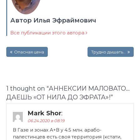
Автор Илья Эфраймович
Все публикации этого автора
Навигация
Опасная цена
Трудно дышать…
по
записям
1 thought on “
АННЕКСИИ МАЛОВАТО…
ДАЕШЬ «ОТ НИЛА ДО ЭФРАТА»!
”
Mark Shor
:
06.24.2020 в 08:19
В Газе и зонах А+В у 4.5 млн. арабо-
палестинцев есть своя территория (кстати,