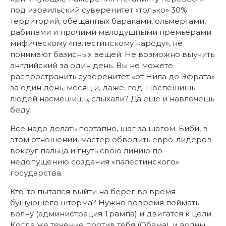
под израильский суверенитет «только» 30%
территорий, обещанных бараками, ольмертами,
рабинами и прочими малодушными премьерами
мифическому «палестинскому народу», не
понимают базисных вещей: Не возможно выучить
английский за один день. Вы не можете
распространить суверенитет «от Нила до Эфрата»
за один день, месяц и, даже, год. Поспешишь-
людей насмешишь, слыхали? Да еще и навлечешь
беду.
Все надо делать поэтапно, шаг за шагом. Биби, в
этом отношении, мастер обводить евро-лидеров
вокруг пальца и гнуть свою линию по
недопущению создания «палестинского»
государства.
Кто-то пытался выйти на берег во время
бушующего шторма? Нужно вовремя поймать
волну (администрация Трампа) и двигатся к цели.
Когда же течение против тебя (Обама), и волны,