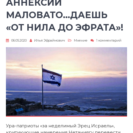
АННЕКСИИ
МАЛОВАТО…ДАЕШЬ
«ОТ НИЛА ДО ЭФРАТА»!
к
06.05.2020
Илья Эфраймович
Мнение
1 комментарий
запис
АННЕ
МАЛО
ДАЕШ
«ОТ
НИЛА
ДО
ЭФРАТ
Ура-патриоты «за неделимый Эрец Исраель»,
критикующие намерения Нетаниягу перевести