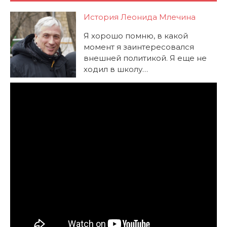
История Леонида Млечина
Я хорошо помню, в какой
момент я заинтересовался
внешней политикой. Я еще не
ходил в школу…