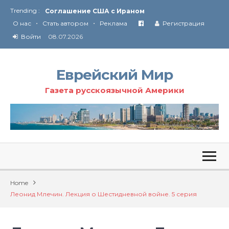
Trending :
Соглашение США с Ираном
•
•
Технология Революции в Иране
О нас
Стать автором
Реклама
Регистрация
Войти
08.07.2026
От Ирана до Ливана и Газы
Еврейский Мир
Газета русскоязычной Америки
Home
Леонид Млечин. Лекция о Шестидневной войне. 5 серия