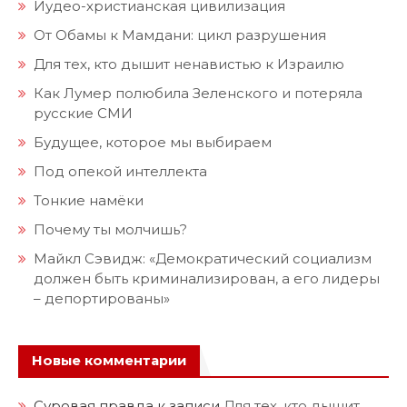
Иудео-христианская цивилизация
От Обамы к Мамдани: цикл разрушения
Для тех, кто дышит ненавистью к Израилю
Как Лумер полюбила Зеленского и потеряла
русские СМИ
Будущее, которое мы выбираем
Под опекой интеллекта
Тонкие намёки
Почему ты молчишь?
Майкл Сэвидж: «Демократический социализм
должен быть криминализирован, а его лидеры
– депортированы»
Новые комментарии
Суровая правда
к записи
Для тех, кто дышит