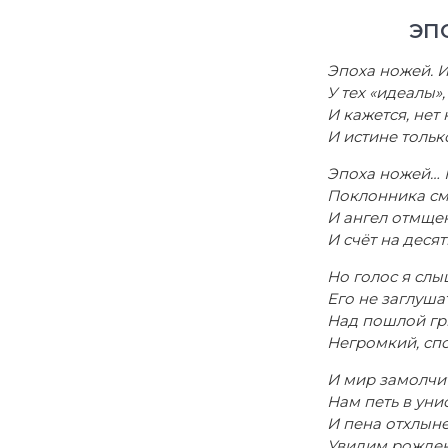
ЭП
Эпоха ножей. 
У тех «идеалы»,
И кажется, нет 
И истине тольк
Эпоха ножей… Н
Поклонника см
И ангел отмщен
И счёт на десят
Но голос я слы
Его не заглуша
Над пошлой гр
Негромкий, сп
И мир замолчит
Нам петь в уни
И пена отхлыне
Увидим рожден