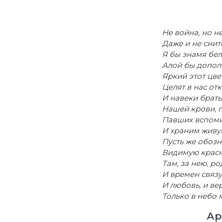
Не война, но не
Даже и не снит
Я бы знамя бе
Алой бы допол
Яркий этот цве
Целят в нас от
И навеки брать
Нашей крови, 
Павших вспом
И храним живую
Пусть же обозн
Видимую красн
Там, за нею, р
И времен связ
И любовь, и ве
Только в небо 
Ар