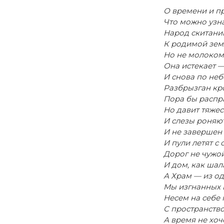
О времени и п
Что можно узна
Народ скитани
К родимой зем
Но не молоком
Она истекает —
И снова по не
Разбрызган кро
Пора бы распра
Но давит тяжес
И слезы роняют
И не завершен 
И пули летят с
Дорог не чужой
И дом, как шал
А Храм — из о
Мы изгнанных 
Несем на себе 
С пространство
А время не хоч