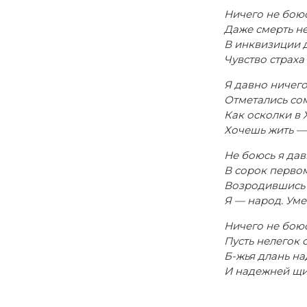
Ничего не боюс
Даже смерть не
В инквизиции 
Чувство страха
Я давно ничего
Отметались со
Как осколки в 
Хочешь жить — 
Не боюсь я дав
В сорок первом
Возродившись и
Я — народ. Уме
Ничего не боюс
Пусть нелегок 
Б-жья длань на
И надежней щи