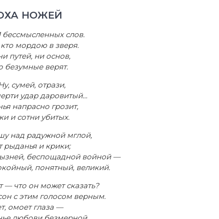
ОХА НОЖЕЙ
И бессмысленных слов.
 кто мордою в зверя.
ни путей, ни основ,
о безумные верят.
у, сумей, отрази,
ерти удар даровитый…
ья напрасно грозит,
ки и сотни убитых.
шу над радужной мглой,
т рыданья и крики;
ызней, беспощадной войной —
окойный, понятный, великий.
 — что он может сказать?
сон с этим голосом верным.
т, омоет глаза —
ье любови безмерной.