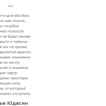
***
т и дня без боя,
ся нам покой…
ло-голубое
нил полосой.
т не будет внове:
крыто и тайком,
я мы по крови,
пролитой врагом.
инаем поименно
 их мечту.
ачат и знамена
ую черту.
одины просторы
ующая нить,
ра, от которой
можно отступить.
ье Юдасин