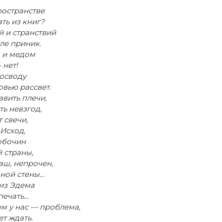
ространстве
ть из книг?
й и странствий
ле приник.
 и медом
 нет!
босводу
вью рассвет.
вить плечи,
ть невзгод,
 свечи,
Исход,
 обочин
 страны,
аш, непрочен,
дной стены…
из Эдема
печать…
м у нас — проблема,
ет ждать.