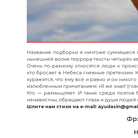
Название подборки я ничтоже сумняшеся п
нынешней волне террора тексты четырёх ав
Очень по-разному относятся люди к происх
кто бросает в Небеса гневные претензии. К
куражится, что ему всё и равно и он никог
излюбленным причитанием: «Я же знал! (гово
Кто — размышляет. И таких среди поэтов 
ненавистны, обращают глаза и души людей к
Шлите нам стихи на e-mail: ayudasin@gmai
Фр