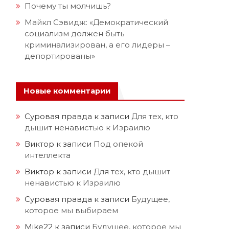
Почему ты молчишь?
Майкл Сэвидж: «Демократический
социализм должен быть
криминализирован, а его лидеры –
депортированы»
Новые комментарии
Суровая правда
к записи
Для тех, кто
дышит ненавистью к Израилю
Виктор
к записи
Под опекой
интеллекта
Виктор
к записи
Для тех, кто дышит
ненавистью к Израилю
Суровая правда
к записи
Будущее,
которое мы выбираем
Mike22
к записи
Будущее, которое мы