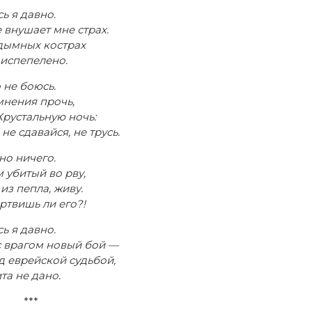
ь я давно.
 внушает мне страх.
дымных кострах
 испепелено.
 не боюсь.
мнения прочь,
Хрустальную ночь:
не сдавайся, не трусь.
но ничего.
 убитый во рву,
з пепла, живу.
ртвишь ли его?!
ь я давно.
с врагом новый бой —
д еврейской судьбой,
та не дано.
***