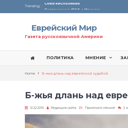
Trending :
Соглашение США с Ираном
Технология Революции в Иране
Еврейский Мир
От Ирана до Ливана и Газы
Газета русскоязычной Америки
ПОЛИТИКА
МНЕНИЕ
ЗА
Home
Б-жья длань над еврейской судьбой
Б-жья длань над евр
12.22.2015
Редакция сайта
Приятного чтения!
2 