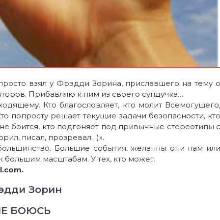
росто взял у Фрэдди Зорина, приславшего на тему 
торов. Прибавляю к ним из своего сундучка…
одящему. Кто благословляет, кто молит Всемогущего
то попросту решает текущие задачи безопасности, кт
о не боится, кто подгоняет под привычные стереотипы 
рил, писал, прозревал…)».
большинство. Большие события, желанны они нам ил
 большим масштабам. У тех, кто может.
l.com.
эдди Зорин
НЕ БОЮСЬ