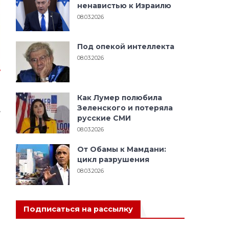
ненавистью к Израилю
08.03.2026
Под опекой интеллекта
08.03.2026
о
Как Лумер полюбила
Зеленского и потеряла
,
русские СМИ
о
08.03.2026
с
От Обамы к Мамдани:
и
цикл разрушения
08.03.2026
Подписаться на рассылку