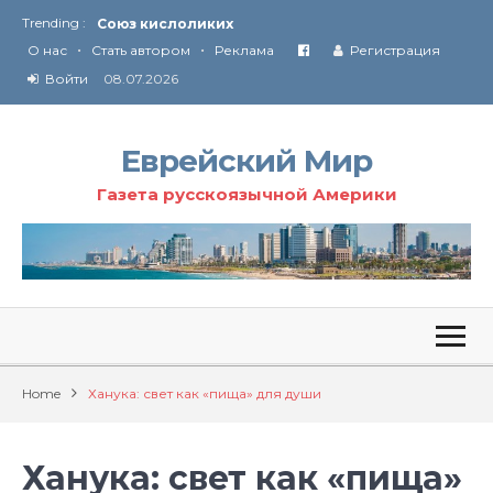
Trending :
Соглашение США с Ираном
•
•
Технология Революции в Иране
О нас
Стать автором
Реклама
Регистрация
Войти
08.07.2026
От Ирана до Ливана и Газы
Еврейский Мир
Газета русскоязычной Америки
Home
Ханука: свет как «пища» для души
Ханука: свет как «пища»