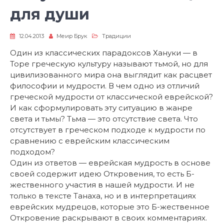
для души
12.04.2013
Меир Брук
Традиции
Один из классических парадоксов Хануки — в
Торе греческую культуру называют тьмой, но для
цивилизованного мира она выглядит как расцвет
философии и мудрости. В чем одно из отличий
греческой мудрости от классической еврейской?
И как сформулировать эту ситуацию в жанре
света и тьмы? Тьма — это отсутствие света. Что
отсутствует в греческом подходе к мудрости по
сравнению с еврейским классическим
подходом?
Один из ответов — еврейская мудрость в основе
своей содержит идею Откровения, то есть Б-
жественного участия в нашей мудрости. И не
только в тексте Танаха, но и в интерпретациях
еврейских мудрецов, которые это Б-жественное
Откровение раскрывают в своих комментариях.