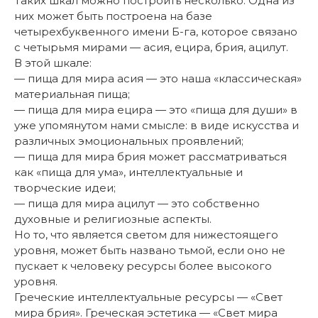
Таких шкал можно построить несколько. Одна из
них может быть построена на базе
четырехбуквенного имени Б-га, которое связано
с четырьмя мирами — асия, ецира, брия, ацилут.
В этой шкале:
— пища для мира асия — это наша «классическая»
материальная пища;
— пища для мира ецира — это «пища для души» в
уже упомянутом нами смысле: в виде искусства и
различных эмоциональных проявлений;
— пища для мира брия может рассматриваться
как «пища для ума», интеллектуальные и
творческие идеи;
— пища для мира ацилут — это собственно
духовные и религиозные аспекты.
Но то, что является светом для нижестоящего
уровня, может быть названо тьмой, если оно не
пускает к человеку ресурсы более высокого
уровня.
Греческие интеллектуальные ресурсы — «Свет
мира брия». Греческая эстетика — «Свет мира