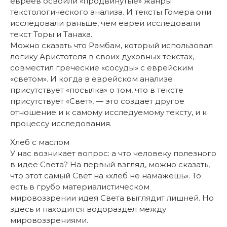
евреев освоили «продвинутые» жанры
текстологического анализа. И тексты Гомера они
исследовали раньше, чем евреи исследовали
текст Торы и Танаха.
Можно сказать что Рамбам, который использовал
логику Аристотеля в своих духовных текстах,
совместил греческие «сосуды» с еврейским
«светом». И когда в еврейском анализе
присутствует «посылка» о том, что в тексте
присутствует «Свет», — это создает другое
отношение и к самому исследуемому тексту, и к
процессу исследования.
Хлеб с маслом
У нас возникает вопрос: а что человеку полезного
в идее Света? На первый взгляд, можно сказать,
что этот самый Свет на «хлеб не намажешь». То
есть в грубо материалистическом
мировоззрении идея Света выглядит лишней. Но
здесь и находится водораздел между
мировоззрениями.