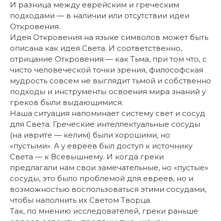
И разница между еврейским и греческим
подходами — в наличии или отсутствии идеи
Откровения.
Идея Откровения на языке символов может быть
описана как идея Света. И соответственно,
отрицание Откровения — как Тьма, при том что, с
чисто человеческой точки зрения, философская
мудрость совсем не выглядит тьмой и собственно
подходы и инструменты освоения мира знаний у
греков были выдающимися.
Наша ситуация напоминает систему свет и сосуд
для Света. Греческие интеллектуальные сосуды
(на иврите — келим) были хорошими, но
«пустыми». А у евреев был доступ к источнику
Света — к Всевышнему. И когда греки
предлагали нам свои замечательные, но «пустые»
сосуды, это было проблемой для евреев, но и
возможностью воспользоваться этими сосудами,
чтобы наполнить их Светом Творца.
Так, по мнению исследователей, греки раньше