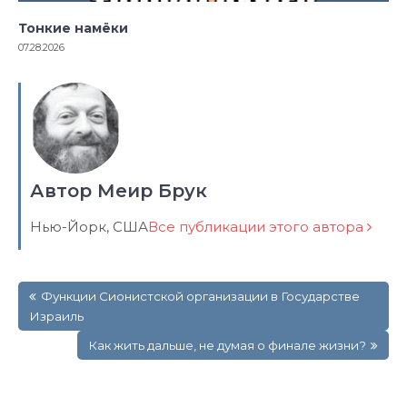
Тонкие намёки
07.28.2026
Автор Меир Брук
Нью-Йорк, США
Все публикации этого автора
Навигация
Функции Сионистской организации в Государстве
по
Израиль
записям
Как жить дальше, не думая о финале жизни?