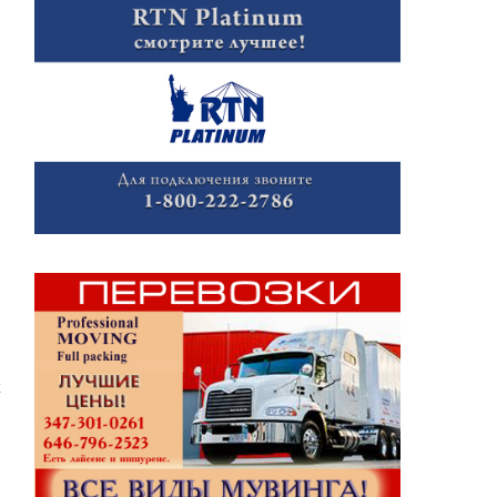
и
о
х