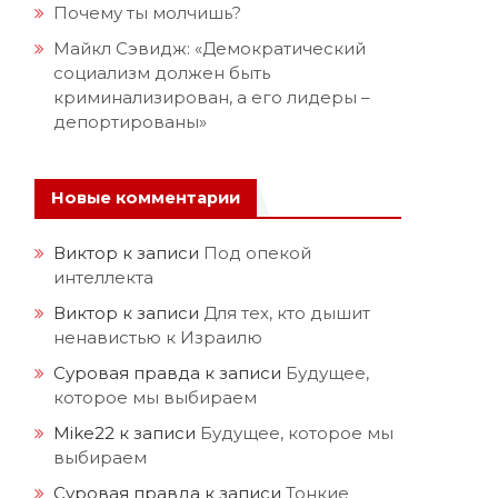
Почему ты молчишь?
Майкл Сэвидж: «Демократический
социализм должен быть
криминализирован, а его лидеры –
депортированы»
Новые комментарии
Виктор
к записи
Под опекой
интеллекта
Виктор
к записи
Для тех, кто дышит
ненавистью к Израилю
Суровая правда
к записи
Будущее,
которое мы выбираем
Mike22
к записи
Будущее, которое мы
выбираем
Суровая правда
к записи
Тонкие