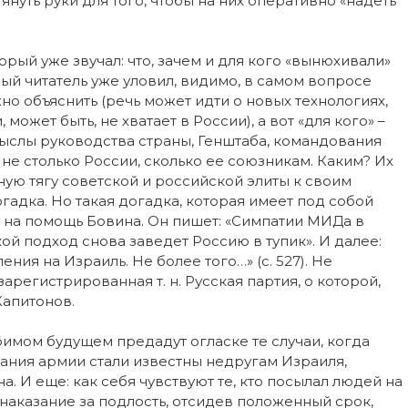
уть руки для того, чтобы на них оперативно «надеть
орый уже звучал: что, зачем и для кого «вынюхивали»
й читатель уже уловил, видимо, в самом вопросе
ожно объяснить (речь может идти о новых технологиях,
 может быть, не хватает в России), а вот «для кого» –
мыслы руководства страны, Генштаба, командования
не столько России, сколько ее союзникам. Каким? Их
ную тягу советской и российской элиты к своим
огадка. Но такая догадка, которая имеет под собой
 на помощь Бовина. Он пишет: «Симпатии МИДа в
кой подход снова заведет Россию в тупик». И далее:
ия на Израиль. Не более того…» (с. 527). Не
арегистрированная т. н. Русская партия, о которой,
Капитонов.
имом будущем предадут огласке те случаи, когда
ания армии стали известны недругам Израиля,
а. И еще: как себя чувствуют те, кто посылал людей на
в наказание за подлость, отсидев положенный срок,