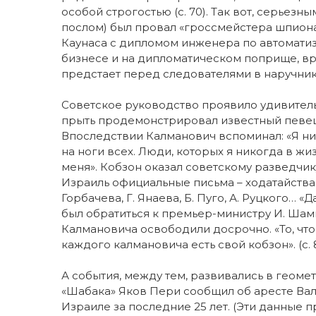
особой строгостью (с. 70). Так вот, серьез
послом) был провал «гроссмейстера шпиона
Каунаса с дипломом инженера по автоматиз
бизнесе и на дипломатическом поприще, вра
предстает перед следователями в наручника
Советское руководство проявило удивитель
прыть продемонстрировал известный певец,
Впоследствии Калманович вспоминал: «Я ник
на ноги всех. Люди, которых я никогда в жи
меня». Кобзон оказал советскому разведчик
Израиль официальные письма – ходатайств
Горбачева, Г. Янаева, Б. Пуго, А. Руцкого… «
был обратиться к премьер-министру И. Шам
Калмановича освободили досрочно. «То, что я
каждого калмановича есть свой кобзон». (с. 8
А события, между тем, развивались в геомет
«Шабака» Яков Пери сообщил об аресте Вале
Израиле за последние 25 лет. (Эти данные при