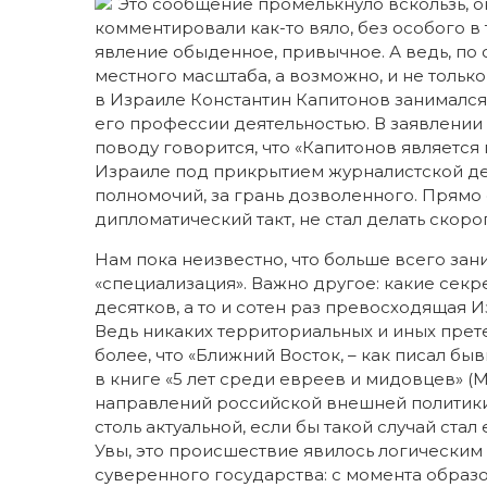
Это сообщение промелькнуло вскользь, о
комментировали как-то вяло, без особого в 
явление обыденное, привычное. А ведь, по 
местного масштаба, а возможно, и не тольк
в Израиле Константин Капитонов занимался, 
его профессии деятельностью. В заявлении
поводу говорится, что «Капитонов являетс
Израиле под прикрытием журналистской де
полномочий, за грань дозволенного. Прям
дипломатический такт, не стал делать скор
Нам пока неизвестно, что больше всего зан
«специализация». Важно другое: какие секр
десятков, а то и сотен раз превосходящая И
Ведь никаких территориальных и иных прете
более, что «Ближний Восток, – как писал б
в книге «5 лет среди евреев и мидовцев» (М.,
направлений российской внешней политики» 
столь актуальной, если бы такой случай ста
Увы, это происшествие явилось логически
суверенного государства: с момента образо