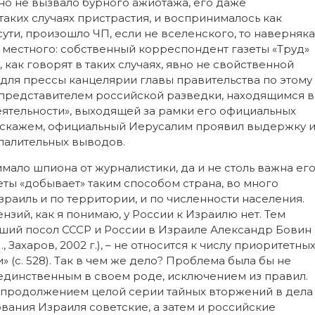
но не вызвало бурного ажиотажа, его даже
таких случаях пристрастия, и воспринималось как
сути, произошло ЧП, если не вселенского, то наверняка
о местного: собственный корреспондент газеты «Труд»
как говорят в таких случаях, явно не свойственной
 для прессы канцелярии главы правительства по этому
я представителем российской разведки, находящимся в
ятельности», выходящей за рамки его официальных
о скажем, официальный Иерусалим проявил выдержку 
опалительных выводов.
имало шпиона от журналистики, да и не столь важна ег
еты «добывает» таким способом страна, во много
зраиль и по территории, и по численности населения.
нзий, как я понимаю, у России к Израилю нет. Тем
ывший посол СССР и России в Израиле Александр Бовин
 Захаров, 2002 г.), – не относится к числу приоритетны
(с. 528). Так в чем же дело? Проблема была бы не
л единственным в своем роде, исключением из правил.
м продолжением целой серии тайных вторжений в дела
вания Израиля советские, а затем и российские