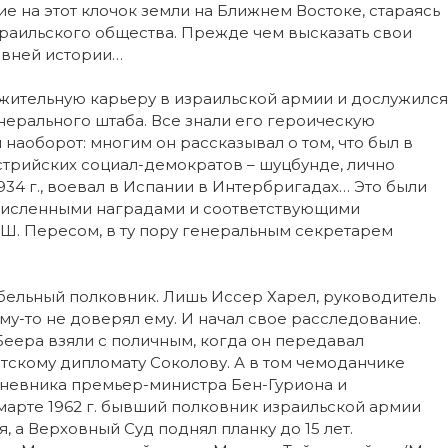
 на этот клочок земли на Ближнем Востоке, стараясь
зраильского общества. Прежде чем высказать свои
авней истории…
жительную карьеру в израильской армии и дослужился
нерального штаба. Все знали его героическую
 наоборот: многим он рассказывал о том, что был в
трийских социал-демократов – шуцбунде, лично
934 г., воевал в Испании в Интербригадах… Это были
очисленными наградами и соответствующими
 Ш. Пересом, в ту пору генеральным секретарем
бельный полковник. Лишь Иссер Харел, руководитель
у-то не доверял ему. И начал свое расследование.
 Беера взяли с поличным, когда он передавал
скому дипломату Соколову. А в том чемоданчике
дневника премьер-министра Бен-Гуриона и
марте 1962 г. бывший полковник израильской армии
, а Верховный Суд поднял планку до 15 лет.