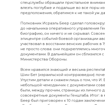
спецслужбы обращали пристальное внимание
влезть поглубже и подальше во все поры и
предположения, обратимся к не такой уж д
Полковник Исраэль Беер сделал головокру
до начальника оперативного управления Ге
биографию, он ничего и не скрывал. Совсем
эпицентре событий боевой организации авс
участвовал в восстании венских рабочих в 1
не просто слова: они подкреплялись мног
документами. В дальнейшем он сблизился с
Министерства Обороны.
Всем нравился знающий и весьма респекта
Шин-Бет (израильской контрразведки) почем
Упустим детали и скажем лишь о том, что И.
небольшой чемоданчик с документами совет
были, между прочим, страницы из личного 
совсекретные документы Генштаба. Итог: в 
Беер был приговорен к 10 годам заключения