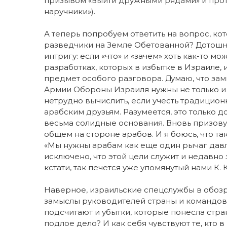
призывом «выйти дружными рядами» и протян
наручники»).
А теперь попробуем ответить на вопрос, кот
разведчики на Земле Обетованной? Дотошны
интригу: если «что» и «зачем» хоть как-то м
разработках, которых в избытке в Израиле, и,
предмет особого разговора. Думаю, что за
Армии Обороны Израиля нужны не только и 
нетрудно вычислить, если учесть традицион
арабским друзьям. Разумеется, это только д
весьма солидные основания. Вновь призову
общем на стороне арабов. И я боюсь, что та
«Мы нужны арабам как еще один рычаг давлен
исключено, что этой цели служит и недавно з
кстати, так печется уже упомянутый нами К. 
Наверное, израильские спецслужбы в обозр
замыслы руководителей страны и командов
подсчитают и убытки, которые понесла стран
подлое дело? И как себя чувствуют те, кто 