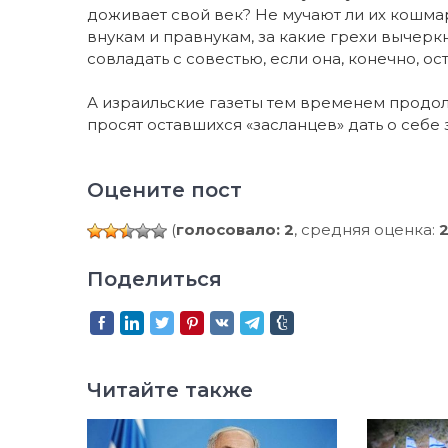
доживает свой век? Не мучают ли их кошма
внукам и правнукам, за какие грехи вычеркн
совладать с совестью, если она, конечно, ост
А израильские газеты тем временем продол
просят оставшихся «засланцев» дать о себе з
Оцените пост
(
голосовало: 2
, средняя оценка:
2
Поделиться
Читайте также