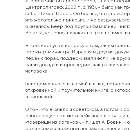
«Сообщение об аресте Беера, – пишет Леони
Центрполиграф, 2000 г., с. 193), – было как
себя Шимон Перес. Он боялся, что эта исто
что желательно прикрыть и не раздувать это
оказалось, Беер под другой фамилией, чист
Вене. И, конечно, никаких наград не имел 
Вновь вернусь к вопросу о том, зачем сов
премьер-министра Израиля и другие докуме
первых порах, поддерживали если не друже
наши догадки и проследим, как развивались
человека
осведомленного и, на мой взгляд, порядочн
откровенной и поучительной книге, о которо
шпионской.
О том, что в каждом советском, а потом и ро
работающие под «крышей» посольства, ни дл
«товарищи из органов», – пишет А. Бовин, –
рода «комиссары» при послах, как «полиция