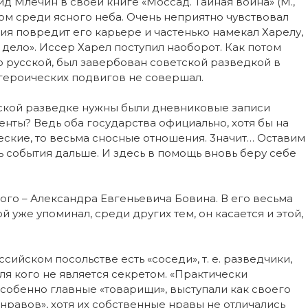
д Млечин в своей книге «Моссад. Тайная война» (М.,
 гром среди ясного неба. Очень неприятно чувствовал
рия повредит его карьере и частенько намекал Харелу,
 дело». Иссер Харел поступил наоборот. Как потом
о русской, был завербован советской разведкой в
и героических подвигов не совершал.
етской разведке нужны были дневниковые записи
нты? Ведь оба государства официально, хотя бы на
ские, то весьма сносные отношения. 3начит… Оставим
 события дальше. И здесь в помощь вновь беру себе
ого – Александра Евгеньевича Бовина. В его весьма
й уже упоминал, среди других тем, он касается и этой,
ссийском посольстве есть «соседи», т. е. разведчики,
я кого не является секретом. «Практически
 особенно главные «товарищи», выступали как своего
 нравов», хотя их собственные нравы не отличались