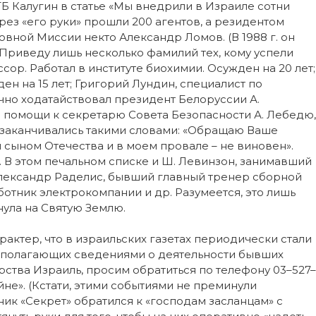
ГБ Калугин в статье «Мы внедрили в Израиле сотни
рез «его руки» прошли 200 агентов, а резидентом
овной Миссии некто Александр Ломов. (В 1988 г. он
 Приведу лишь несколько фамилий тех, кому успели
сор. Работал в институте биохимии. Осужден на 20 лет;
н на 15 лет; Григорий Лундин, специалист по
ично ходатайствовал президент Белоруссии А.
 помощи к секретарю Совета Безопасности А. Лебедю,
 заканчивались такими словами: «Обращаю Ваше
 сыном Отечества и в моем провале – не виновен».
. В этом печальном списке и Ш. Левинзон, занимавший
Александр Раделис, бывший главный тренер сборной
ботник электрокомпании и др. Разумеется, это лишь
нула на Святую Землю.
актер, что в израильских газетах периодически стали
асполагающих сведениями о деятельности бывших
ства Израиль, просим обратиться по телефону 03–527–
йне». (Кстати, этими событиями не преминули
ик «Секрет» обратился к «господам засланцам» с