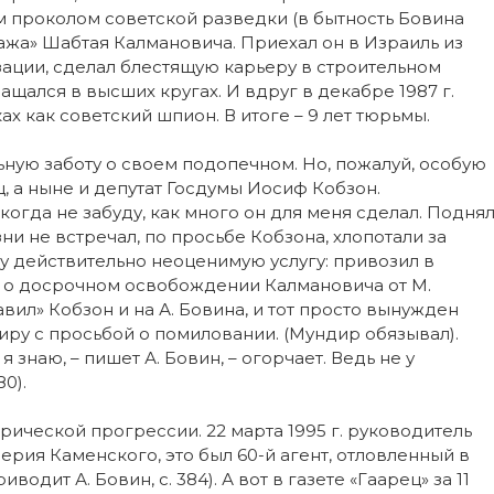
ным проколом советской разведки (в бытность Бовина
жа» Шабтая Калмановича. Приехал он в Израиль из
ации, сделал блестящую карьеру в строительном
щался в высших кругах. И вдруг в декабре 1987 г.
х как советский шпион. В итоге – 9 лет тюрьмы.
ную заботу о своем подопечном. Но, пожалуй, особую
 а ныне и депутат Госдумы Иосиф Кобзон.
огда не забуду, как много он для меня сделал. Подня
зни не встречал, по просьбе Кобзона, хлопотали за
у действительно неоценимую услугу: привозил в
а о досрочном освобождении Калмановича от М.
Давил» Кобзон и на А. Бовина, и тот просто вынужден
иру с просьбой о помиловании. (Мундир обязывал).
 знаю, – пишет А. Бовин, – огорчает. Ведь не у
0).
рической прогрессии. 22 марта 1995 г. руководитель
рия Каменского, это был 60-й агент, отловленный в
водит А. Бовин, с. 384). А вот в газете «Гаарец» за 11