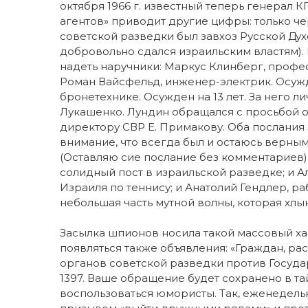
октября 1966 г. известный теперь генерал К
агентов» приводит другие цифры: только че
советской разведки был завхоз Русской Дух
добровольно сдался израильским властям).
надеть наручники: Маркус Клинберг, профес
Роман Вайсфельд, инженер-электрик. Осужде
бронетехнике. Осужден на 13 лет. За него л
Лукашенко. Лундин обращался с просьбой о
директору СВР Е. Примакову. Оба послания
внимание, что всегда был и остаюсь верным
(Оставляю сие послание без комментариев)
солидный пост в израильской разведке; и 
Израиля по теннису; и Анатолий Гендлер, ра
небольшая часть мутной волны, которая хлы
Засылка шпионов носила такой массовый хар
появляться также объявления: «Граждан, р
органов советской разведки против Государ
1397. Ваше обращение будет сохранено в та
воспользоваться юмористы. Так, еженедельн