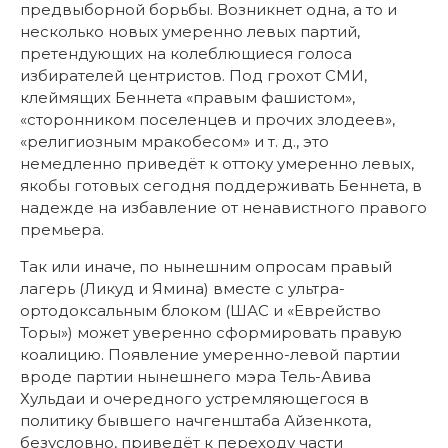
предвыборной борьбы. Возникнет одна, а то и
несколько новых умеренно левых партий,
претендующих на колеблющиеся голоса
избирателей центристов. Под грохот СМИ,
клеймящих Беннета «правым фашистом»,
«сторонником поселенцев и прочих злодеев»,
«религиозным мракобесом» и т. д., это
немедленно приведёт к оттоку умеренно левых,
якобы готовых сегодня поддерживать Беннета, в
надежде на избавление от ненавистного правого
премьера.
Так или иначе, по нынешним опросам правый
лагерь (Ликуд и Ямина) вместе с ультра-
ортодоксальным блоком (ШАС и «Еврейство
Торы») может уверенно сформировать правую
коалицию. Появление умеренно-левой партии
вроде партии нынешнего мэра Тель-Авива
Хульдаи и очередного устремляющегося в
политику бывшего начгенштаба Айзенкота,
безусловно, приведёт к переходу части