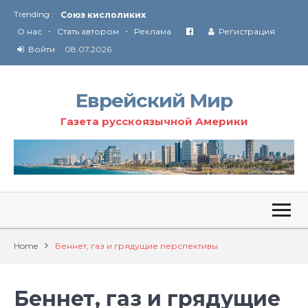
Trending :
Соглашение США с Ираном
•
•
Технология Революции в Иране
О нас
Стать автором
Реклама
Регистрация
Войти
08.07.2026
От Ирана до Ливана и Газы
Еврейский Мир
Газета русскоязычной Америки
Home
Беннет, газ и грядущие перспективы
Беннет, газ и грядущие