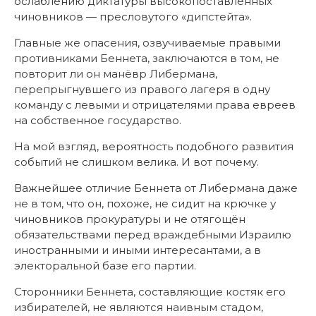
ослаблению диктатуры высокопоставленных
чиновников — пресловутого «дипстейта».
Главные же опасения, озвучиваемые правыми
противниками Беннета, заключаются в том, не
повторит ли он манёвр Либермана,
перепрыгнувшего из правого лагеря в одну
команду с левыми и отрицателями права евреев
на собственное государство.
На мой взгляд, вероятность подобного развития
событий не слишком велика. И вот почему.
Важнейшее отличие Беннета от Либермана даже
не в том, что он, похоже, не сидит на крючке у
чиновников прокуратуры и не отягощён
обязательствами перед враждебными Израилю
иностранными и иными интересантами, а в
электоральной базе его партии.
Сторонники Беннета, составляющие костяк его
избирателей, не являются наивным стадом,