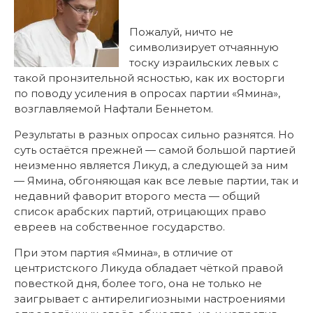
Пожалуй, ничто не
символизирует отчаянную
тоску израильских левых с
такой пронзительной ясностью, как их восторги
по поводу усиления в опросах партии «Ямина»,
возглавляемой Нафтали Беннетом.
Результаты в разных опросах сильно разнятся. Но
суть остаётся прежней — самой большой партией
неизменно является Ликуд, а следующей за ним
— Ямина, обгоняющая как все левые партии, так и
недавний фаворит второго места — общий
список арабских партий, отрицающих право
евреев на собственное государство.
При этом партия «Ямина», в отличие от
центристского Ликуда обладает чёткой правой
повесткой дня, более того, она не только не
заигрывает с антирелигиозными настроениями