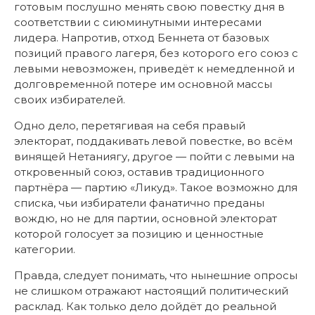
готовым послушно менять свою повестку дня в
соответствии с сиюминутными интересами
лидера. Напротив, отход Беннета от базовых
позиций правого лагеря, без которого его союз с
левыми невозможен, приведёт к немедленной и
долговременной потере им основной массы
своих избирателей.
Одно дело, перетягивая на себя правый
электорат, поддакивать левой повестке, во всём
винящей Нетаниягу, другое — пойти с левыми на
откровенный союз, оставив традиционного
партнёра — партию «Ликуд». Такое возможно для
списка, чьи избиратели фанатично преданы
вождю, но не для партии, основной электорат
которой голосует за позицию и ценностные
категории.
Правда, следует понимать, что нынешние опросы
не слишком отражают настоящий политический
расклад. Как только дело дойдёт до реальной