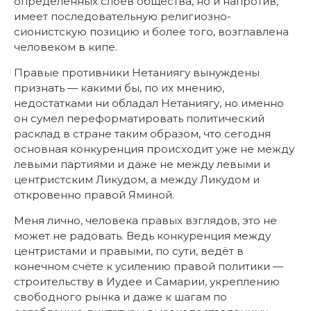
определённых слоёв общества, но и напротив,
имеет последовательную религиозно-
сионистскую позицию и более того, возглавлена
человеком в кипе.
Правые противники Нетаниягу вынуждены
признать — какими бы, по их мнению,
недостатками ни обладал Нетаниягу, но именно
он сумел переформатировать политический
расклад в стране таким образом, что сегодня
основная конкуренция происходит уже не между
левыми партиями и даже не между левыми и
центристским Ликудом, а между Ликудом и
откровенно правой Яминой.
Меня лично, человека правых взглядов, это не
может не радовать. Ведь конкуренция между
центристами и правыми, по сути, ведёт в
конечном счёте к усилению правой политики —
строительству в Иудее и Самарии, укреплению
свободного рынка и даже к шагам по