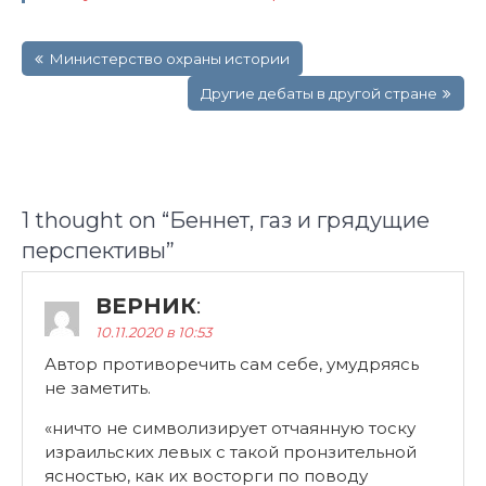
Навигация
Министерство охраны истории
по
записям
Другие дебаты в другой стране
1 thought on “
Беннет, газ и грядущие
перспективы
”
ВЕРНИК
:
10.11.2020 в 10:53
Автор противоречить сам себе, умудряясь
не заметить.
«ничто не символизирует отчаянную тоску
израильских левых с такой пронзительной
ясностью, как их восторги по поводу