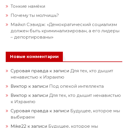
Тонкие намёки
Почему ты молчишь?
Майкл Сэвидж: «Демократический социализм
должен быть криминализирован, а его лидеры
– депортированы»
Новые комментарии
Суровая правда
к записи
Для тех, кто дышит
ненавистью к Израилю
Виктор
к записи
Под опекой интеллекта
Виктор
к записи
Для тех, кто дышит ненавистью
к Израилю
Суровая правда
к записи
Будущее, которое мы
выбираем
Mike22
к записи
Будущее, которое мы