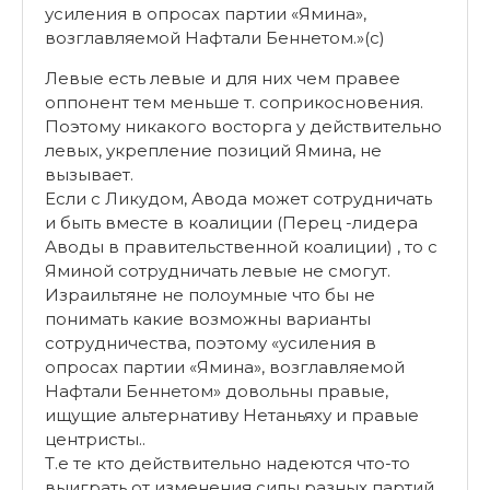
усиления в опросах партии «Ямина»,
возглавляемой Нафтали Беннетом.»(с)
Левые есть левые и для них чем правее
оппонент тем меньше т. соприкосновения.
Поэтому никакого восторга у действительно
левых, укрепление позиций Ямина, не
вызывает.
Если с Ликудом, Авода может сотрудничать
и быть вместе в коалиции (Перец -лидера
Аводы в правительственной коалиции) , то с
Яминой сотрудничать левые не смогут.
Израильтяне не полоумные что бы не
понимать какие возможны варианты
сотрудничества, поэтому «усиления в
опросах партии «Ямина», возглавляемой
Нафтали Беннетом» довольны правые,
ищущие альтернативу Нетаньяху и правые
центристы..
Т.е те кто действительно надеются что-то
выиграть от изменения силы разных партий