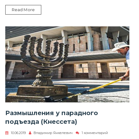
Read More
Размышления у парадного
подъезда (Кнессета)
к
10.06.2019
Владимир Янкелевич
1 комментарий
записи