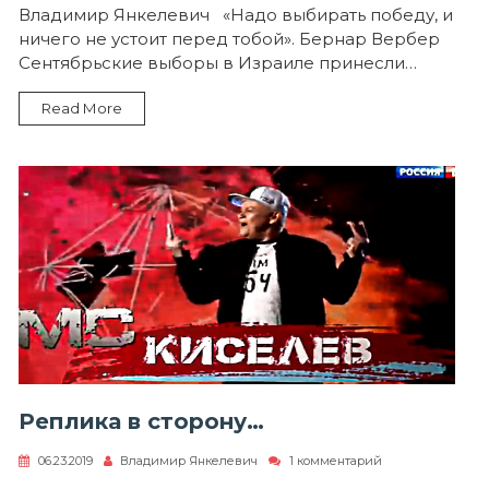
Размышления
Владимир Янкелевич «Надо выбирать победу, и
у
ничего не устоит перед тобой». Бернар Вербер
парадного
подъезда
Сентябрьские выборы в Израиле принесли…
(Кнессета)
Read More
Реплика в сторону…
к
06.23.2019
Владимир Янкелевич
1 комментарий
записи