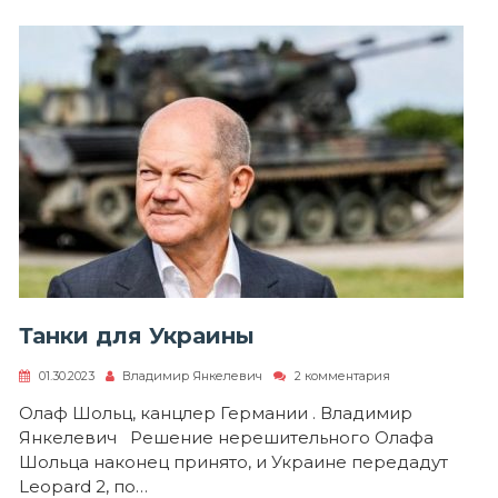
Танки для Украины
к
01.30.2023
Владимир Янкелевич
2 комментария
записи
Танки
Олаф Шольц, канцлер Германии . Владимир
для
Янкелевич Решение нерешительного Олафа
Украины
Шольца наконец принято, и Украине передадут
Leopard 2, по…