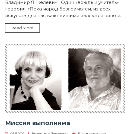
Реплика
Владимир Янкелевич Один «вождь и учитель»
в
говорил: «Пока народ безграмотен, из всех
сторону…
искусств для нас важнейшими являются кино и…
Read More
Миссия выполнима
к
05.11.2019
Владимир Янкелевич
5 комментариев