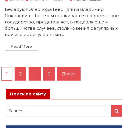
записи
Миссия
Беседуют Элеонора Гевондян и Владимир
выполнима
Янкелевич . То, с чем сталкивается современное
государство, представляет, в подавляющем
большинстве случаев, столкновения регулярных
войск с иррегулярными…
Read More
Пагинация
1
2
…
6
Далее
записей
Поиск по сайту
Search
Search
for: