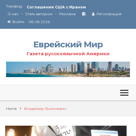
Trending :
Соглашение США с Ираном
•
•
Технология Революции в Иране
О нас
Стать автором
Реклама
Регистрация
Войти
08.08.2026
От Ирана до Ливана и Газы
Еврейский Мир
Газета русскоязычной Америки
Home
Владимир Янкелевич