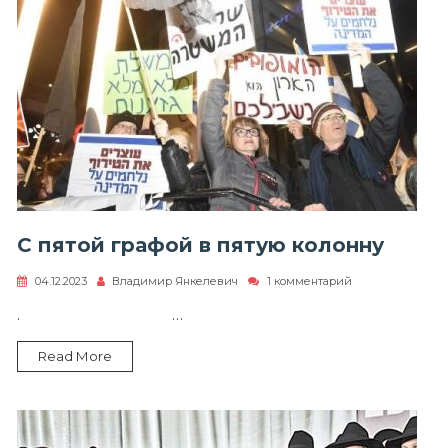
С пятой графой в пятую колонну
к
04.12.2023
Владимир Янкелевич
1 комментарий
записи
С
. …
пятой
графой
Read More
в
пятую
колонну