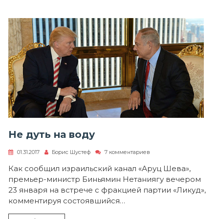
Не дуть на воду
к
01.31.2017
Борис Шустеф
7 комментариев
записи
Не
Как сообщил израильский канал «Аруц Шева»,
дуть
премьер-министр Биньямин Нетаниягу вечером
на
воду
23 января на встрече с фракцией партии «Ликуд»,
комментируя состоявшийся…