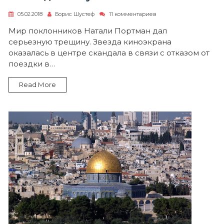
к
05.02.2018
Борис Шустеф
11 комментариев
записи
И
Мир поклонников Натали Портман дал
звезды
серьезную трещину. Звезда киноэкрана
гаснут
оказалась в центре скандала в связи с отказом от
поездки в…
Read More