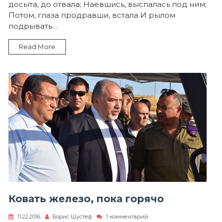
досыта, до отвала; Наевшись, выспалась под ним;
дубом
Потом, глаза продравши, встала И рылом
подрывать…
Read More
Ковать железо, пока горячо
к
11.22.2016
Борис Шустеф
1 комментарий