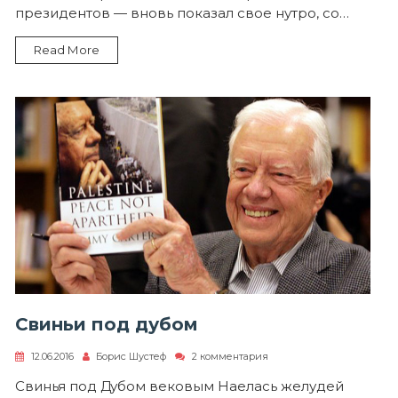
и
президентов — вновь показал свое нутро, со…
спасении
утопающих
Read More
Свиньи под дубом
к
12.06.2016
Борис Шустеф
2 комментария
записи
Свиньи
Свинья под Дубом вековым Наелась желудей
под