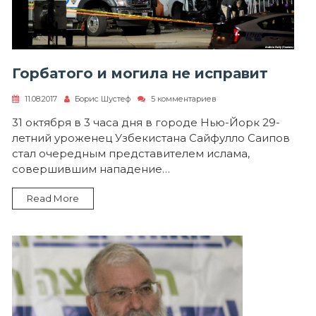
Горбатого и могила не исправит
к
11.08.2017
Борис Шустеф
5 комментариев
записи
Горбатого
31 октября в 3 часа дня в городе Нью-Йорк 29-
и
летний уроженец Узбекистана Сайфулло Саипов
могила
не
стал очередным представителем ислама,
исправит
совершившим нападение…
Read More