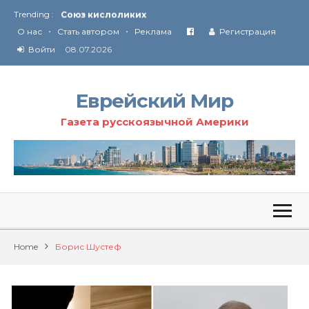
Trending :
Соглашение США с Ираном
•
•
Технология Революции в Иране
О нас
Стать автором
Реклама
Регистрация
Войти
08.07.2026
От Ирана до Ливана и Газы
Еврейский Мир
Газета русскоязычной Америки
Home
Борис Шустеф