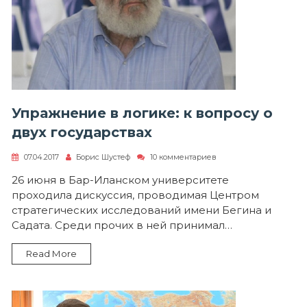
Упражнение в логике: к вопросу о
двух государствах
к
07.04.2017
Борис Шустеф
10 комментариев
записи
Упражнение
26 июня в Бар-Иланском университете
в
проходила дискуссия, проводимая Центром
логике:
к
стратегических исследований имени Бегина и
вопросу
Садата. Среди прочих в ней принимал…
о
двух
государствах
Read More