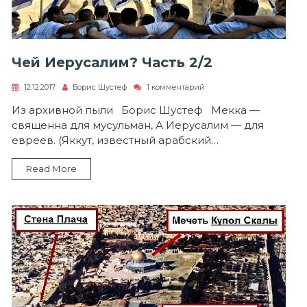
Чей Иерусалим? Часть 2/2
к
12.12.2017
Борис Шустеф
1 комментарий
записи
Чей
Из архивной пыли Борис Шустеф Мекка —
Иерусалим?
священна для мусульман, А Иерусалим — для
Часть
2/2
евреев. (Яккут, известный арабский…
Read More