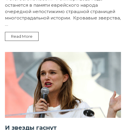
не
останется в памяти еврейского народа
ново
под
очередной непостижимо страшной страницей
луной
многострадальной истории. Кровавые зверства,
…
Read More
И звезды гаснут