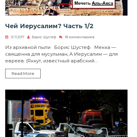
Чей Иерусалим? Часть 1/2
к
12.11.2017
Борис Шустеф
18 комментариев
записи
Чей
Из архивной пыли Борис Шустеф Мекка —
Иерусалим?
священна для мусульман, А Иерусалим — для
Часть
1/2
евреев. (Яккут, известный арабский…
Read More