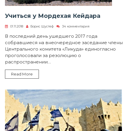
Учиться у Мордехая Кейдара
к
01.11.2018
Борис Шустеф
34 комментария
записи
Учиться
В последний день ушедшего 2017 года
у
собравшиеся на внеочередное заседание члены
Мордехая
Кейдара
Центрального комитета «Ликуда» единогласно
проголосовали за резолюцию о
распространении…
Read More