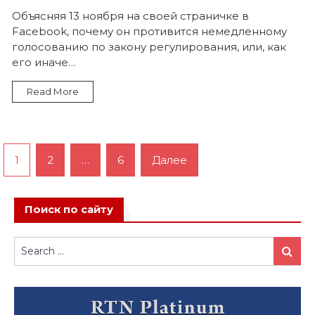
записи
Ковать
Объясняя 13 ноября на своей страничке в
железо,
Facebook, почему он противится немедленному
пока
горячо
голосованию по закону регулирования, или, как
его иначе…
Read More
Пагинация
1
2
…
6
Далее
записей
Поиск по сайту
Search
Search
for: