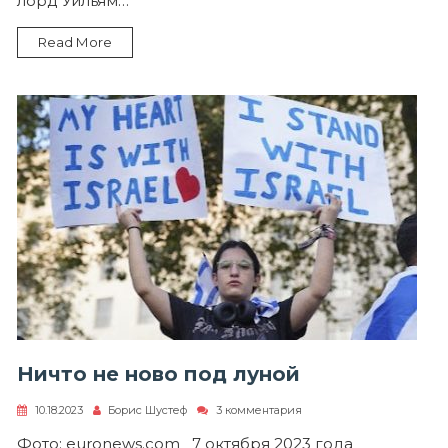
лорд Уильям…
Read More
Ничто не ново под луной
к
10.18.2023
Борис Шустеф
3 комментария
записи
Ничто
Фото: euronews.com 7 октября 2023 года