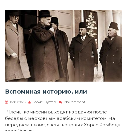
Вспоминая историю, или
on
02.03.2026
Борис Шустеф
No Comment
Вспоминая
историю,
Члены комиссии выходят из здания после
или
беседы с Верховным арабским комитетом. На
переднем плане, слева направо: Хорас Рамболд,