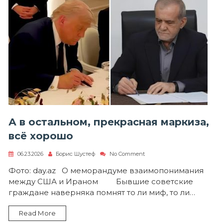
А в остальном, прекрасная маркиза,
всё хорошо
on
06.23.2026
Борис Шустеф
No Comment
А
в
Фото: day.az О меморандуме взаимопонимания
остальном,
между США и Ираном Бывшие советские
прекрасная
маркиза,
граждане наверняка помнят то ли миф, то ли…
всё
хорошо
Read More