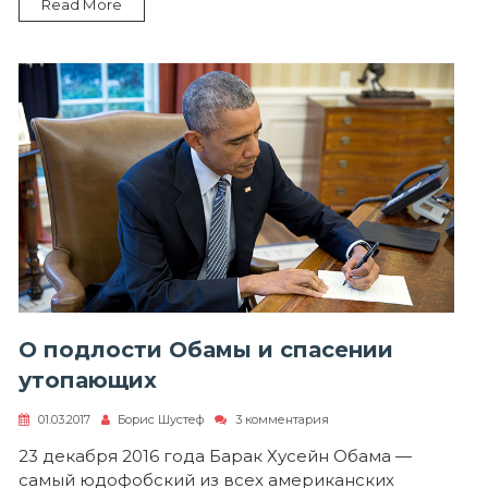
Read More
О подлости Обамы и спасении
утопающих
к
01.03.2017
Борис Шустеф
3 комментария
записи
О
23 декабря 2016 года Барак Хусейн Обама —
подлости
самый юдофобский из всех американских
Обамы