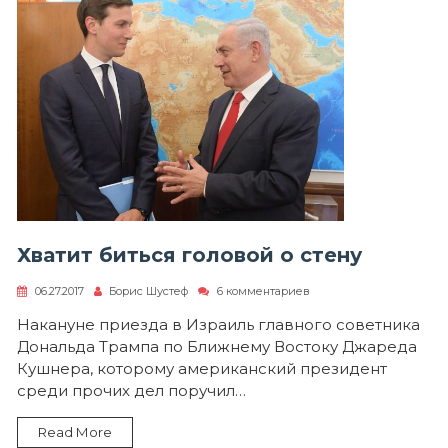
Хватит биться головой о стену
к
06.27.2017
Борис Шустеф
6 комментариев
записи
Хватит
Накануне приезда в Израиль главного советника
биться
Дональда Трампа по Ближнему Востоку Джареда
головой
о
Кушнера, которому американский президент
стену
среди прочих дел поручил…
Read More