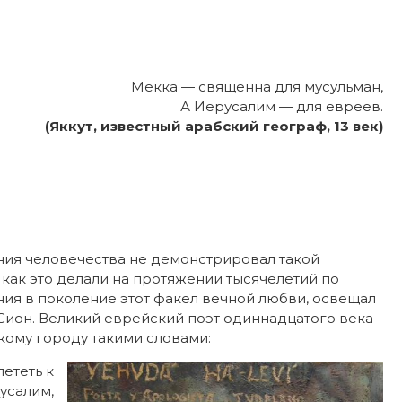
Мекка — священна для мусульман,
А Иерусалим — для евреев.
(Яккут, известный арабский географ, 13 век)
ния человечества не демонстрировал такой
как это делали на протяжении тысячелетий по
ия в поколение этот факел вечной любви, освещал
 Сион. Великий еврейский поэт одиннадцатого века
кому городу такими словами:
лететь к
усалим,