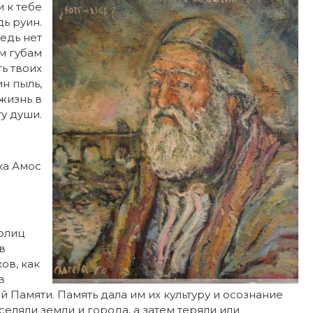
 к тебе
ь руин.
ведь нет
м губам
ть твоих
н пыль,
жизнь в
ту души.
ка Амос
олиц
в
ов, как
в
й Памяти. Память дала им их культуру и осознание
селяли земли и города, а затем теряли или