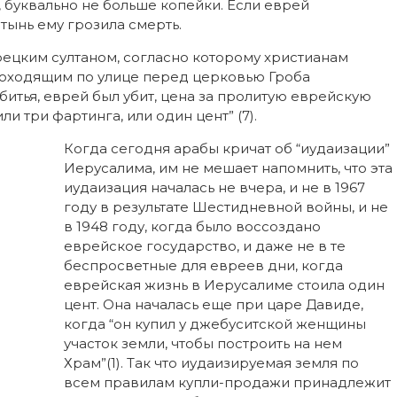
, буквально не больше копейки. Если еврей
тынь ему грозила смерть.
рецким султаном, согласно которому христианам
проходящим по улице перед церковью Гроба
 битья, еврей был убит, цена за пролитую еврейскую
ли три фартинга, или один цент” (7).
Когда сегодня арабы кричат об “иудаизации”
Иерусалима, им не мешает напомнить, что эта
иудаизация началась не вчера, и не в 1967
году в результате Шестидневной войны, и не
в 1948 году, когда было воссоздано
еврейское государство, и даже не в те
беспросветные для евреев дни, когда
еврейская жизнь в Иерусалиме стоила один
цент. Она началась еще при царе Давиде,
когда “он купил у джебуситской женщины
участок земли, чтобы построить на нем
Храм”(1). Так что иудаизируемая земля по
всем правилам купли-продажи принадлежит