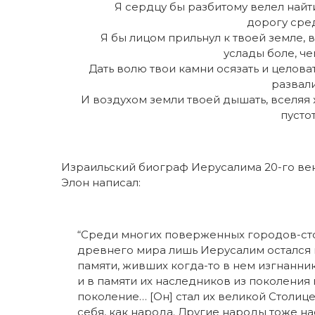
Я сердцу бы разбитому велел найти
дорогу сред
Я бы лицом прильнул к твоей земле, 
услады боле, че
Дать волю твои камни осязать и целова
развали
И воздухом земли твоей дышать, вселяя 
пусто
Израильский биограф Иерусалима 20-го ве
Элон написал:
“Среди многих поверженных городов-ст
древнего мира лишь Иерусалим остался 
памяти, живших когда-то в нем изгнанник
и в памяти их наследников из поколения 
поколение… [Он] стал их великой Столице
себя, как народа. Другие народы тоже на