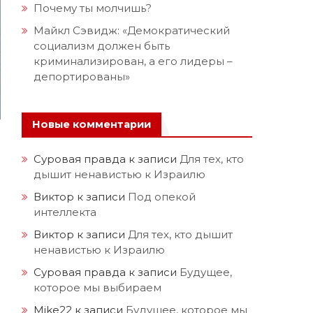
Почему ты молчишь?
Майкл Сэвидж: «Демократический
социализм должен быть
криминализирован, а его лидеры –
депортированы»
Новые комментарии
Суровая правда
к записи
Для тех, кто
дышит ненавистью к Израилю
Виктор
к записи
Под опекой
интеллекта
Виктор
к записи
Для тех, кто дышит
ненавистью к Израилю
Суровая правда
к записи
Будущее,
которое мы выбираем
Mike22
к записи
Будущее, которое мы