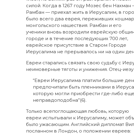
силой. Когда в 1267 году Мозес бен Нахман
Рамбан — приехал жить в Иерусалим, в гор
было всего два еврея, переживших кошма
монгольского нашествия. Рамбан и его
ученики вновь возродили еврейскую общин
городе и в течение последующих 700 лет,
еврейское присутствие в Старом Городе
Иерусалима не прерывалось ни на один ден
Евреи старались связать свою судьбу с Ие
неимоверные тяготы и унижения. Отец-иезуи
“Евреи Иерусалима платили большие день
предпочитали быть пленниками в Иеруса
которую могли приобрести где-либо еще
неправдоподобна”(6).
Только всепоглощающая любовь, которую
евреи испытывали к Иерусалиму, может объя
было ужасающим. Английский дипломат Виль
посланном в Лондон, о положении евреев: