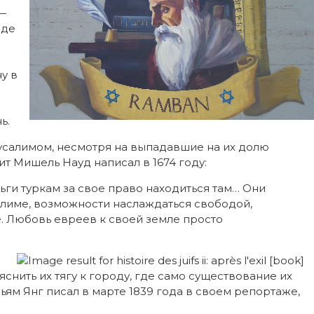
 —
оде
р
у в
ь.
русалимом, несмотря на выпадавшие на их долю
т Мишель Науд написал в 1674 году:
ги туркам за свое право находиться там… Они
лиме, возможности наслаждаться свободой,
. Любовь евреев к своей земле просто
снить их тягу к городу, где само существование их
ям Янг писал в марте 1839 года в своем репортаже,