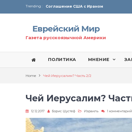
Соглашение США с Ираном
Trending :
Технология Революции в Иране
От Ирана до Ливана и Газы
Еврейский Мир
Газета русскоязычной Америки
ПОЛИТИКА
МНЕНИЕ
ЗА
Home
Чей Иерусалим? Часть 2/2
Чей Иерусалим? Часть
12.12.2017
Борис Шустеф
Израиль
1 комментарий