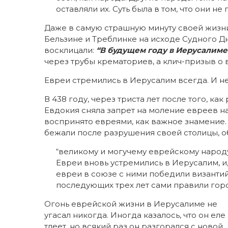
оставляли их. Суть была в том, что они не
Даже в самую страшную минуту своей жизни
Бельзине и Треблинке на исходе Судного Д
восклицали:
“В будущем году в Иерусалиме
через трубы крематориев, а клич-призыв о
Евреи стремились в Иерусалим всегда. И не
В 438 году, через триста лет после того, к
Евдокия сняла запрет на моление евреев н
воспринято евреями, как важное знамение.
бежали после разрушения своей столицы, о
“великому и могучему еврейскому народу: 
Евреи вновь устремились в Иерусалим, и,
евреи в союзе с ними победили византий
последующих трех лет сами правили горо
Огонь еврейской жизни в Иерусалиме не
угасал никогда. Иногда казалось, что он еле
тлеет, но всякий раз он разгорался с новой