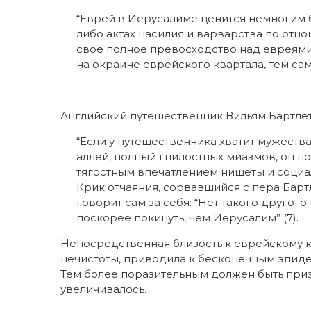
“Еврей в Иерусалиме ценится немногим 
либо актах насилия и варварства по отн
свое полное превосходство над евреями
на окраине еврейского квартала, тем са
Английский путешественник Вильям Бартлет
“Если у путешественника хватит мужеств
аллей, полный гнилостных миазмов, он п
тягостным впечатлением нищеты и социал
Крик отчаяния, сорвавшийся с пера Барт
говорит сам за себя: “Нет такого другог
поскорее покинуть, чем Иерусалим” (7).
Непосредственная близость к еврейскому к
нечистоты, приводила к бесконечным эпид
Тем более поразительным должен быть призн
увеличивалось.