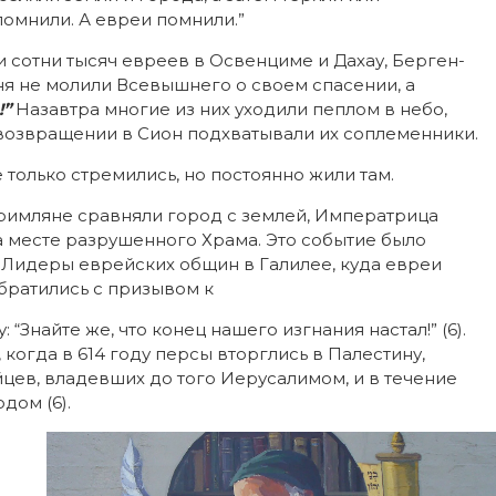
 помнили. А евреи помнили.”
 сотни тысяч евреев в Освенциме и Дахау, Берген-
ня не молили Всевышнего о своем спасении, а
!”
Назавтра многие из них уходили пеплом в небо,
 возвращении в Сион подхватывали их соплеменники.
 только стремились, но постоянно жили там.
ак римляне сравняли город с землей, Императрица
а месте разрушенного Храма. Это событие было
 Лидеры еврейских общин в Галилее, куда евреи
братились с призывом к
“Знайте же, что конец нашего изгнания настал!” (6).
 когда в 614 году персы вторглись в Палестину,
цев, владевших до того Иерусалимом, и в течение
дом (6).