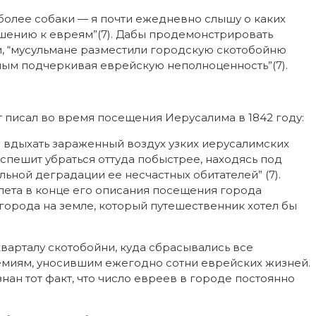
более собаки — я почти ежедневно слышу о каких
ошению к евреям”(7). Дабы продемонстрировать
, “мусульмане разместили городскую скотобойню
мым подчеркивая еврейскую неполноценность”(7).
 писал во время посещения Иерусалима в 1842 году:
а вдыхать зараженный воздух узких иерусалимских
оспешит убраться оттуда побыстрее, находясь под
ьной деградации ее несчастных обитателей” (7).
лета в конце его описания посещения города
о города на земле, который путешественник хотел бы
варталу скотобойни, куда сбрасывались все
емиям, уносившим ежегодно сотни еврейских жизней.
ан тот факт, что число евреев в городе постоянно