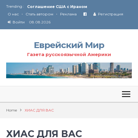
Trending :
Соглашение США с Ираном
•
•
Технология Революции в Иране
О нас
Стать автором
Реклама
Регистрация
Ю
ридические услуги адвокатской коллегии «Эли Гервиц»: полное сопровождение на всех этапах
Войти
08.08.2026
От Ирана до Ливана и Газы
Еврейский Мир
Газета русскоязычной Америки
Home
ХИАС ДЛЯ ВАС
ХИАС ДЛЯ ВАС