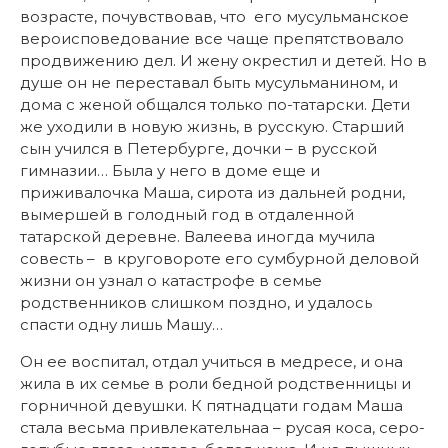
возрасте, почувствовав, что его мусульманское
вероисповедование все чаще препятствовало
продвижению дел. И жену окрестил и детей. Но в
душе он не переставал быть мусульманином, и
дома с женой общался только по-татарски. Дети
же уходили в новую жизнь, в русскую. Старший
сын учился в Петербурге, дочки – в русской
гимназии… Была у него в доме еще и
приживалочка Маша, сирота из дальней родни,
вымершей в голодный год в отдаленной
татарской деревне. Валеева иногда мучила
совесть – в круговороте его сумбурной деловой
жизни он узнал о катастрофе в семье
родственников слишком поздно, и удалось
спасти одну лишь Машу…
Он ее воспитал, отдал учиться в медресе, и она
жила в их семье в роли бедной родственницы и
горничной девушки. К пятнадцати годам Маша
стала весьма привлекательнаа – русая коса, серо-