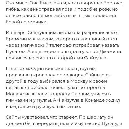
Джамиле. Она была юна и, как говорят на Востоке,
гибка, как виноградная лоза и подобна розе, но
он все равно не мог забыть пышных прелестей
белой северянки.
И не зря. Следующим летом она разрешилась от
бремени мальчиком, которого счастливый отец
через магический телеграф потребовал назвать
Пулатом. А еще через полгода и у юной Джамили
появился на свет его второй сын Файзулла…
Шли годы. Один век сменился другим,
произошла кровавая революция. Сайпы раз-
другой в году выбирался в Москву к своей
ненаглядной беляночке. Пулат, которого в
Москве называли попросту Павлом, учился в
гимназии и у муллы. А Файзулла в Коканде ходил
в медресе и русскую гимназию.
Сайпы чувствовал, что стареет. По шариату он
должен был передать дела и имущество Пулату, и