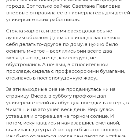
города. Вот только сейчас Светлана Павловна
впервые отправила ее в пионерлагерь для детей
университетских работников.
Стояла жарюга, и время расходовалось не
лучшим образом. Днем она иногда заставляла
себя делать то-другое по дому, а нужно было
осилить многое – вселились они всего два
месяца назад, и еще, как следует, не
обустроились. А ночами, в относительной
прохладе, сидела с профессорскими бумагами,
отсыпаясь в послеполуденную жару…
За эти выходные она не продвинулась ни на
страницу. Вчера, в субботу профком дал
университетский автобус для поездки в лагерь, в
Чимган, и на это ушел весь день. Вернулась
уставшая и сгоревшая на горном солнце. И
потом, искупавшись и намазавшись сметаной,
свалилась до утра. А сегодня был этот концерт.
Как было отказаться, когда сам парторг истфака