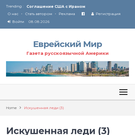
Trending :
Соглашение США с Ираном
•
•
Технология Революции в Иране
О нас
Стать автором
Реклама
Регистрация
Войти
08.08.2026
От Ирана до Ливана и Газы
Еврейский Мир
Газета русскоязычной Америки
Home
Искушенная леди (3)
Искушенная леди (3)