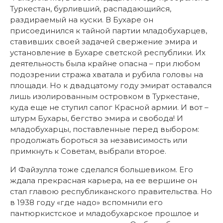
Туркестан, бурливший, распадающийся,
раздираемый на куски. В Бухаре он
присоединился к тайной партии младобухарцев,
ставивших своей задачей свержение эмира и
установление в Бухаре светской республики. Их
деятельность была крайне опасна – при любом
подозрении стража хватала и рубила головы на
площади. Но к двадцатому году эмират оставался
лишь изолированным островком в Туркестане,
куда еще не ступил сапог Красной армии. И вот –
штурм Бухары, бегство эмира и свобода! И
младобухарцы, поставленные перед выбором:
продолжать бороться за независимость или
примкнуть к Советам, выбрали второе.
И Файзулла тоже сделался большевиком. Его
ждала прекрасная карьера, на ее вершине он
стал главою республиканского правительства. Но
в 1938 году «где надо» вспомнили его
пантюркистское и младобухарское прошлое и