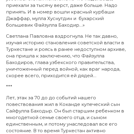
приехали за тысячу верст, даже больше. Надо
принять. И в номер вошли красный курбаши
Джаффар, мулла Хуснутдин и бухарский
большевик Файзулла Баходир…»
Светлана Павловна вздрогнула. Не так давно,
изучая историю становления советской власти в
Туркестане и роясь в ранее недоступном архиве,
она пришла к заключению, что Файзулла
Баходиров, глава узбекского правительства,
уничтоженный перед войной, как враг народа,
скорее всего, приходится ей дядей…
***
Лет, этак за 70 до до событий нашего
повествования жил в Коканде купеческий сын
Сайфулла Баходыр. Он был старшим ребенком в
многодетной семье своего отца, и сыном
единственным, и потому унаследовал все его
состояние. В то время Туркестан активно