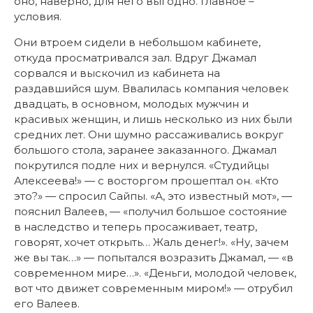
оно, наверно, для него выгодно. Главное –
условия.
Они втроем сидели в небольшом кабинете,
откуда просматривался зал. Вдруг Джамал
сорвался и выскочил из кабинета на
раздавшийся шум. Ввалилась компания человек
двадцать, в основном, молодых мужчин и
красивых женщин, и лишь несколько из них были
средних лет. Они шумно рассаживались вокруг
большого стола, заранее заказанного. Джамал
покрутился подле них и вернулся. «Студийцы
Алексеева!» — с восторгом прошептал он. «Кто
это?» — спросил Сайпы. «А, это известный мот», —
пояснил Валеев, — «получил большое состояние
в наследство и теперь просаживает, театр,
говорят, хочет открыть… Жаль денег!». «Ну, зачем
же вы так…» — попытался возразить Джамал, — «в
современном мире…». «Деньги, молодой человек,
вот что движет современным миром!» — отрубил
его Валеев.