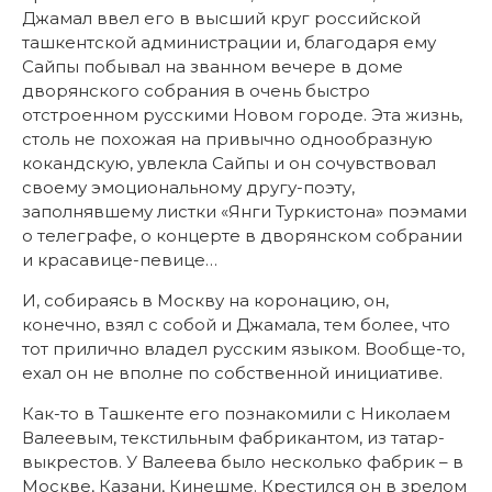
Джамал ввел его в высший круг российской
ташкентской администрации и, благодаря ему
Сайпы побывал на званном вечере в доме
дворянского собрания в очень быстро
отстроенном русскими Новом городе. Эта жизнь,
столь не похожая на привычно однообразную
кокандскую, увлекла Сайпы и он сочувствовал
своему эмоциональному другу-поэту,
заполнявшему листки «Янги Туркистона» поэмами
о телеграфе, о концерте в дворянском собрании
и красавице-певице…
И, собираясь в Москву на коронацию, он,
конечно, взял с собой и Джамала, тем более, что
тот прилично владел русским языком. Вообще-то,
ехал он не вполне по собственной инициативе.
Как-то в Ташкенте его познакомили с Николаем
Валеевым, текстильным фабрикантом, из татар-
выкрестов. У Валеева было несколько фабрик – в
Москве, Казани, Кинешме. Крестился он в зрелом