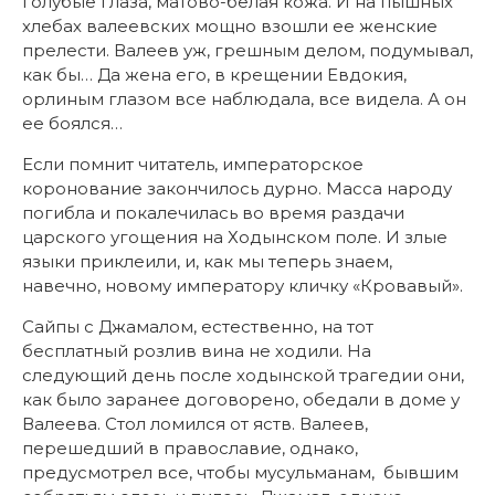
голубые глаза, матово-белая кожа. И на пышных
хлебах валеевских мощно взошли ее женские
прелести. Валеев уж, грешным делом, подумывал,
как бы… Да жена его, в крещении Евдокия,
орлиным глазом все наблюдала, все видела. А он
ее боялся…
Если помнит читатель, императорское
коронование закончилось дурно. Масса народу
погибла и покалечилась во время раздачи
царского угощения на Ходынском поле. И злые
языки приклеили, и, как мы теперь знаем,
навечно, новому императору кличку «Кровавый».
Сайпы с Джамалом, естественно, на тот
бесплатный розлив вина не ходили. На
следующий день после ходынской трагедии они,
как было заранее договорено, обедали в доме у
Валеева. Стол ломился от яств. Валеев,
перешедший в православие, однако,
предусмотрел все, чтобы мусульманам, бывшим