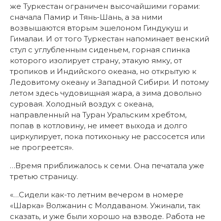
же Туркестан ограничен высочайшими горами:
сначала Памир и Тянь-Шань, а за ними
возвышаются вторым эшелоном Гиндукуш и
Гималаи. И от того Туркестан напоминает венский
стул с углубленным сиденьем, горная спинка
которого изолирует страну, этакую ямку, от
тропиков и Индийского океана, но открытую к
Ледовитому океану и Западной Сибири. И потому
летом здесь чудовищная жара, а зима довольно
суровая. Холодный воздух с океана,
направленный на Туран Уральским хребтом,
попав в котловину, не имеет выхода и долго
циркулирует, пока потихоньку не рассосется или
не прогреется».
…Время приближалось к семи. Она печатала уже
третью страницу.
«…Сидели как-то летним вечером в номере
«Шарка» Волжанин с Молдаваном. Ужинали, так
сказать, и уже были хорошо на взводе. Работа не