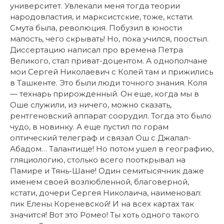
университет. Увлекали меня тогда теории
народовластия, и марксистские, тоже, кстати.
Смута была, революция. Побузил в юности
малость, чего скрывать! Но, пока учился, поостыл.
Диссертацию написал про времена Петра
Великого, стал приват-доцентом. А однополчане
мои Сергей Николаевич с Колей там и прижились
в Ташкенте. Это были люди точного знания. Коля
— технарь прирожденный. Он еще, когда мы в
Оше служили, из ничего, можно сказать,
рентгеновский аппарат соорудил. Тогда это было
чудо, в новинку. А еще пустил по горам
оптический телеграф и связал Ош с Джалал-
Абадом… Талантище! Но потом ушел в географию,
гляциологию, столько всего пооткрывал на
Памире и Тянь-Шане! Один семитысячник даже
именем своей возлюбленной, благоверной,
кстати, дочери Сергея Николаича, наименовал:
пик Елены Кореневской! И на всех картах так
значится! Вот это Ромео! Ты хоть одного такого