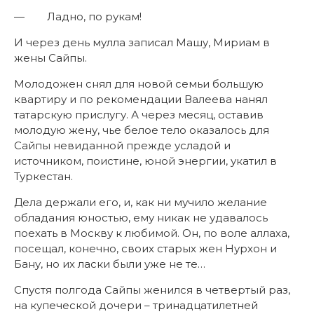
— Ладно, по рукам!
И через день мулла записал Машу, Мириам в
жены Сайпы.
Молодожен снял для новой семьи большую
квартиру и по рекомендации Валеева нанял
татарскую прислугу. А через месяц, оставив
молодую жену, чье белое тело оказалось для
Сайпы невиданной прежде усладой и
источником, поистине, юной энергии, укатил в
Туркестан.
Дела держали его, и, как ни мучило желание
обладания юностью, ему никак не удавалось
поехать в Москву к любимой. Он, по воле аллаха,
посещал, конечно, своих старых жен Нурхон и
Бану, но их ласки были уже не те…
Спустя полгода Сайпы женился в четвертый раз,
на купеческой дочери – тринадцатилетней