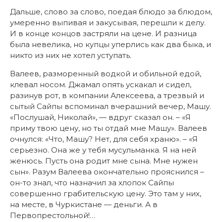
Дальше, слово за слово, поедая блюдо за блюдом,
умеренно выпивая и закусывая, перешли к делу.
И в конце концов застряли на цене. И разница
была невелика, но купцы уперлись как два быка, и
никто из них не хотел уступать.
Валеев, разморенный водкой и обильной едой,
клевал носом. Джамал опять ускакал и сидел,
разинув рот, в компании Алексеева, а трезвый и
сытый Сайпы вспоминал вчерашний вечер, Машу.
«Послушай, Николай», — вдруг сказал он. – «Я
приму твою цену, но ты отдай мне Машу». Валеев
очнулся: «Что, Машу? Нет, для себя храню». – «Я
серьезно. Она же у тебя мусульманка. Я на ней
женюсь. Пусть она родит мне сына. Мне нужен
сын». Разум Валеева окончательно прояснился –
он-то знал, что назначил за хлопок Сайпы
совершенно грабительскую цену. Это там у них,
на месте, в Чуркистане — деньги. А в
Первопрестольной!…