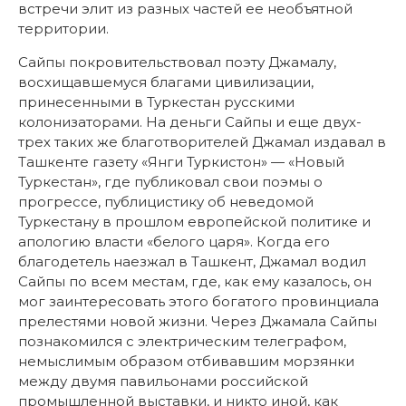
встречи элит из разных частей ее необъятной
территории.
Сайпы покровительствовал поэту Джамалу,
восхищавшемуся благами цивилизации,
принесенными в Туркестан русскими
колонизаторами. На деньги Сайпы и еще двух-
трех таких же благотворителей Джамал издавал в
Ташкенте газету «Янги Туркистон» — «Новый
Туркестан», где публиковал свои поэмы о
прогрессе, публицистику об неведомой
Туркестану в прошлом европейской политике и
апологию власти «белого царя». Когда его
благодетель наезжал в Ташкент, Джамал водил
Сайпы по всем местам, где, как ему казалось, он
мог заинтересовать этого богатого провинциала
прелестями новой жизни. Через Джамала Сайпы
познакомился с электрическим телеграфом,
немыслимым образом отбивавшим морзянки
между двумя павильонами российской
промышленной выставки, и никто иной, как