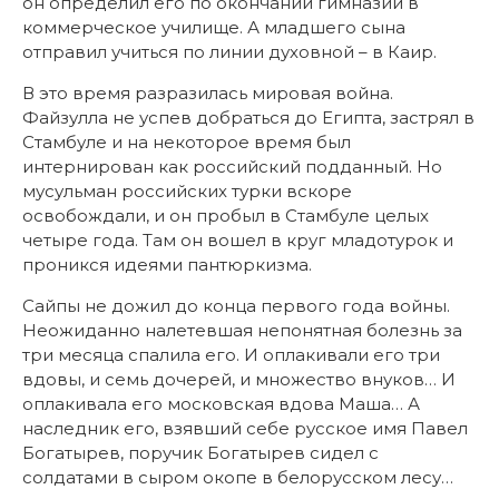
он определил его по окончании гимназии в
коммерческое училище. А младшего сына
отправил учиться по линии духовной – в Каир.
В это время разразилась мировая война.
Файзулла не успев добраться до Египта, застрял в
Стамбуле и на некоторое время был
интернирован как российский подданный. Но
мусульман российских турки вскоре
освобождали, и он пробыл в Стамбуле целых
четыре года. Там он вошел в круг младотурок и
проникся идеями пантюркизма.
Сайпы не дожил до конца первого года войны.
Неожиданно налетевшая непонятная болезнь за
три месяца спалила его. И оплакивали его три
вдовы, и семь дочерей, и множество внуков… И
оплакивала его московская вдова Маша… А
наследник его, взявший себе русское имя Павел
Богатырев, поручик Богатырев сидел с
солдатами в сыром окопе в белорусском лесу…