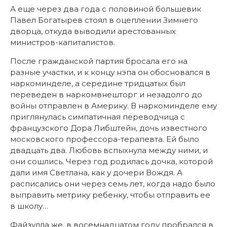
А еще через два года с половиной большевик
Павел Богатырев стоял в оцеплении Зимнего
дворца, откуда выводили арестованных
министров-капиталистов.
После гражданской партия бросала его на
разные участки, и к концу нэпа он обосновался в
наркоминделе, а середине тридцатых был
переведен в наркомвнешторг и незадолго до
войны отправлен в Америку. В наркоминделе ему
приглянулась симпатичная переводчица с
французского Дора Либштейн, дочь известного
московского профессора-терапевта. Ей было
двадцать два. Любовь вспыхнула между ними, и
они сошлись. Через год родилась дочка, которой
дали имя Светлана, как у дочери Вождя. А
расписались они через семь лет, когда надо было
выправить метрику ребенку, чтобы отправить ее
в школу…
Файзулла же, в восемнадцатом году пробрался в