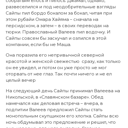
собратьям елось и пилось. Джамал, однако,
развеселился и под неодобрительные взгляды
Сайпы пил бордо бокалом за бокал, читая при
этом рубайи Омара Хайяма – сначала на
персидском, а затем – в своих переводах на
тюрки. Православный Валеев пил водочку. И
Сайпы совсем бы заскучал и озлился в этой
компании, если бы не Маша.
Она поразила его непривычной северной
красотой и женской свежестью сразу, как только
он ее увидел, и потом он уже просто не мог
оторвать от нее глаз. Так почти ничего и не ел
целый вечер
На следующий день Сайпы принимал Валеева на
Никольской, в «Славянском базаре». Обед
намечался как деловая встреча – вчера, в
подпитии Валеев предложил Сайпы стать
монопольным скупщиком его хлопка. Сайпы всю
ночь обдумывал это предложение и решил, что