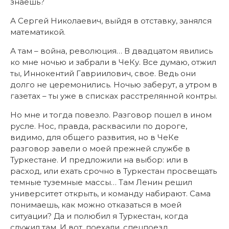
знаешь?
А Сергей Николаевич, выйдя в отставку, занялся
математикой.
А там – война, революция… В двадцатом явились
ко мне ночью и забрали в ЧеКу. Все думаю, отжил
ты, Иннокентий Гавриилович, свое. Ведь они
долго не церемонились. Ночью заберут, а утром в
газетах – ты уже в списках расстрелянной контры.
Но мне и тогда повезло. Разговор пошел в ином
русле. Нос, правда, расквасили по дороге,
видимо, для общего развития, но в ЧеКе
разговор завели о моей прежней службе в
Туркестане. И предложили на выбор: или в
расход, или ехать срочно в Туркестан просвещать
темные туземные массы… Там Ленин решил
университет открыть, и команду набирают. Сама
понимаешь, как можно отказаться в моей
ситуации? Да и полюбил я Туркестан, когда
служил там. И вот, поехали, спецпоезд.