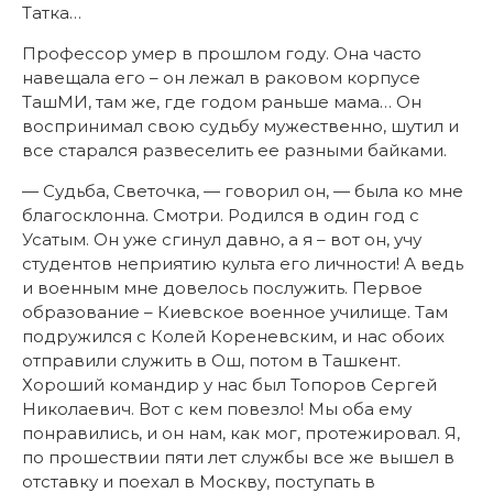
Татка…
Профессор умер в прошлом году. Она часто
навещала его – он лежал в раковом корпусе
ТашМИ, там же, где годом раньше мама… Он
воспринимал свою судьбу мужественно, шутил и
все старался развеселить ее разными байками.
— Судьба, Светочка, — говорил он, — была ко мне
благосклонна. Смотри. Родился в один год с
Усатым. Он уже сгинул давно, а я – вот он, учу
студентов неприятию культа его личности! А ведь
и военным мне довелось послужить. Первое
образование – Киевское военное училище. Там
подружился с Колей Кореневским, и нас обоих
отправили служить в Ош, потом в Ташкент.
Хороший командир у нас был Топоров Сергей
Николаевич. Вот с кем повезло! Мы оба ему
понравились, и он нам, как мог, протежировал. Я,
по прошествии пяти лет службы все же вышел в
отставку и поехал в Москву, поступать в