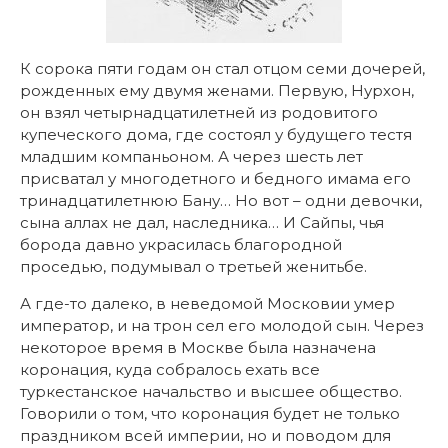
К сорока пяти годам он стал отцом семи дочерей,
рожденных ему двумя женами. Первую, Нурхон,
он взял четырнадцатилетней из родовитого
купеческого дома, где состоял у будущего тестя
младшим компаньоном. А через шесть лет
присватал у многодетного и бедного имама его
тринадцатилетнюю Бану… Но вот – одни девочки,
сына аллах не дал, наследника… И Сайпы, чья
борода давно украсилась благородной
проседью, подумывал о третьей женитьбе.
А где-то далеко, в неведомой Московии умер
император, и на трон сел его молодой сын. Через
некоторое время в Москве была назначена
коронация, куда собралось ехать все
туркестанское начальство и высшее общество.
Говорили о том, что коронация будет не только
праздником всей империи, но и поводом для