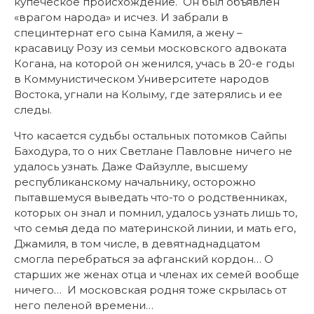
купеческое происхождение. Он был объявлен
«врагом народа» и исчез. И забрали в
специнтернат его сына Камиля, а жену –
красавицу Розу из семьи московского адвоката
Когана, на которой он женился, учась в 20-е годы
в Коммунистическом Университете народов
Востока, угнали на Колыму, где затерялись и ее
следы.
Что касается судьбы остальных потомков Сайпы
Баходура, то о них Светлане Павловне ничего не
удалось узнать. Даже Файзулле, высшему
республиканскому начальнику, осторожно
пытавшемуся выведать что-то о родственниках,
которых он знал и помнил, удалось узнать лишь то,
что семья деда по материнской линии, и мать его,
Джамиля, в том числе, в девятнаднадцатом
смогла перебраться за афганский кордон… О
старших же женах отца и членах их семей вообще
ничего… И московская родня тоже скрылась от
него пеленой времени…