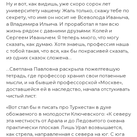
Ну и вот, как видишь, уже скоро сорок лет
университету нашему. Жаль только, скажу тебе по
секрету, что имя он носит не Всеволода Иваныча,
а Владимира Ильича. И проработал я там всю
жизнь рядом с давними друзьями: Колей и
Сергеем Иванычем. Я теперь много, что могу
сказать, как думаю. Хотя знаешь, профессия наша
с тобой такая, что вся, как бы покрасивей сказать,
из одних сказок сложена…
…Светлана Павловна раскрыла пожелтевшую
тетрадь, где профессор хранил свои потаенные
мысли, и на бывшей профессорской «Москве»,
доставшейся ей в наследство, начала отстукивать
чистый лист:
«Вот стал бы я писать про Туркестан в духе
обожаемого в молодости Ключевского: «К северу
эта местность от Арала и до Ледовитого океана
практически плоская. Лишь Урал возвышается,
как стрела, направленная с севера на юг. С юга