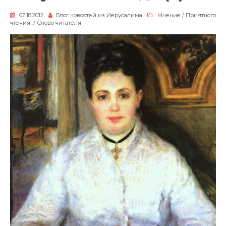
02.18.2012
Блог новостей из Иерусалима
Мнение
/
Приятного
чтения!
/
Слово читателя