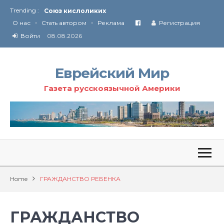
Trending :
Соглашение США с Ираном
•
•
Технология Революции в Иране
О нас
Стать автором
Реклама
Регистрация
Войти
08.08.2026
От Ирана до Ливана и Газы
Еврейский Мир
Газета русскоязычной Америки
Home
ГРАЖДАНСТВО РЕБЕНКА
ГРАЖДАНСТВО