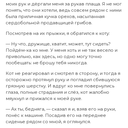
моих рук и дёргали меня за рукав плаща. Я не мог
понять, что они хотели, ведь совсем рядом с ними
была приличная кучка орехов, насыпанная
сердобольной продавщицей грибов.
Посмотрев на их прыжки, я обратился к коту:
— Ну что, дружище, хватит, может, тут сидеть?
Пойдём-ка ко мне. У меня хоть и не так весело и
привольно, как здесь, но одно могу точно
пообещать: не брошу тебя никогда.
Кот не реагировал и смотрел в сторону, и тогда я
осторожно протянул руку и погладил сбившуюся
грязную шерстку. И вдруг ко мне повернулись
глаза, полные страдания и слёз, кот жалобно
мяукнул и прижался к моей руке.
— Ах ты, бедняга, — сказал я и, взяв его на руки,
понёс к машине. Посадив его на переднее
сиденье рядом со мной, я оглянулся.