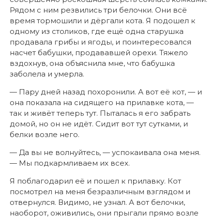
Рядом с ним резвились три белочки. Они всё
время тормошили и дёргали кота. Я подошел к
одному из столиков, где ещё одна старушка
продавала грибы и ягоды, и поинтересовался
насчет бабушки, продававшей орехи. Тяжело
вздохнув, она объяснила мне, что бабушка
заболела и умерла.
— Пару дней назад похоронили. А вот её кот, — и
она показала на сидящего на прилавке кота, —
так и живёт теперь тут. Пыталась я его забрать
домой, но он не идёт. Сидит вот тут сутками, и
белки возле него.
— Да вы не волнуйтесь, — успокаивала она меня.
— Мы подкармливаем их всех.
Я поблагодарил её и пошел к прилавку. Кот
посмотрел на меня безразличным взглядом и
отвернулся. Видимо, не узнал. А вот белочки,
наоборот, оживились, они прыгали прямо возле