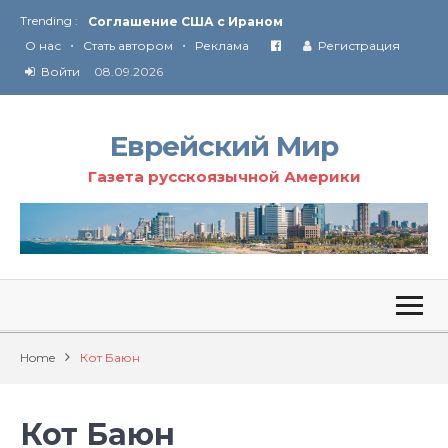
Trending :
Соглашение США с Ираном
•
•
Технология Революции в Иране
О нас
Стать автором
Реклама
Регистрация
Ю
ридические услуги адвокатской коллегии «Эли Гервиц»: полное сопровождение на всех этапах
Войти
08.09.2026
От Ирана до Ливана и Газы
Еврейский Мир
Газета русскоязычной Америки
Home
Кот Баюн
Кот Баюн