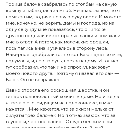
Троица белочек забралась по столбам на самую
крышу и наблюдала за мной. Не знаю, зачем, но я
помахал им, подняв правую руку вверх. И можете
мне, конечно, не верить, дамы и господа, но на
одну секунду мне показалось, что они тоже
дружно подняли вверх правые лапки и помахали
мне в ответ. А потом, как маленькие орешки,
посыпались вниз и умчались в сторону леса.
Наверное, одобрили то, что кот Баюн едет ко мне,
подумал я, и, сев за руль, поехал к дому. И только
тут сообразил, что так и не спросил, как зовут
моего нового друга. Поэтому я назвал его сам —
Баюн. Он не возражает.
Давно отросла его роскошная шерстка, и он
теперь полновластный хозяин в доме. Но иногда
я застаю его, сидящим на подоконнике, и мне
кажется… Мне кажется, что за окном мелькают
силуэты трёх белочек. Но я отмахиваюсь. Что за
глупости, честное слово… Откуда белки могли
узнать, где теперь живёт их любимый кот?