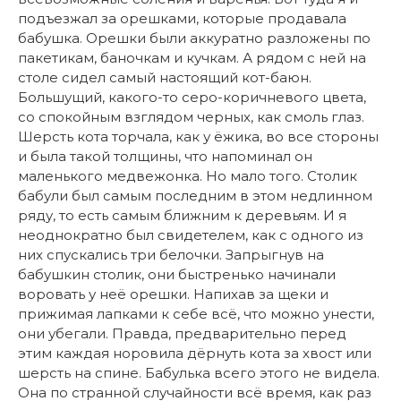
подъезжал за орешками, которые продавала
бабушка. Орешки были аккуратно разложены по
пакетикам, баночкам и кучкам. А рядом с ней на
столе сидел самый настоящий кот-баюн.
Большущий, какого-то серо-коричневого цвета,
со спокойным взглядом черных, как смоль глаз.
Шерсть кота торчала, как у ёжика, во все стороны
и была такой толщины, что напоминал он
маленького медвежонка. Но мало того. Столик
бабули был самым последним в этом недлинном
ряду, то есть самым ближним к деревьям. И я
неоднократно был свидетелем, как с одного из
них спускались три белочки. Запрыгнув на
бабушкин столик, они быстренько начинали
воровать у неё орешки. Напихав за щеки и
прижимая лапками к себе всё, что можно унести,
они убегали. Правда, предварительно перед
этим каждая норовила дёрнуть кота за хвост или
шерсть на спине. Бабулька всего этого не видела.
Она по странной случайности всё время, как раз