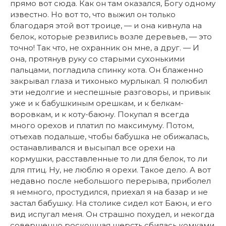
прямо вот сюда. Как он там оказался, Богу одному
известно. Но вот то, что выжил он только
благодаря этой вот троице, — и она кивнула на
белок, которые резвились возле деревьев, — это
точно! Так что, не охранник он мне, а друг. — И
она, протянув руку со старыми сухонькими
пальцами, погладила спинку кота. Он блаженно
закрывал глаза и тихонько мурлыкал. Я полюбил
эти недолгие и неспешные разговоры, и привык
уже и к бабушкиным орешкам, и к белкам-
воровкам, и к коту-баюну. Покупал я всегда
много орехов и платил по максимуму. Потом,
отъехав подальше, чтобы бабушка не обижалась,
останавливался и высыпал все орехи на
кормушки, расставленные то ли для белок, то ли
для птиц. Ну, не люблю я орехи. Такое дело. А вот
недавно после небольшого перерыва, приболел
я немного, простудился, приехал я на базар и не
застал бабушку. На столике сидел кот Баюн, и его
вид испугал меня. Он страшно похудел, и некогда
совершенно роскошная шерсть сбилась комками.