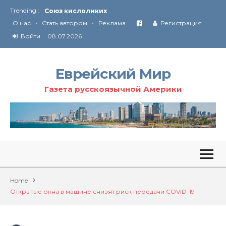
Trending :
Соглашение США с Ираном
•
•
Технология Революции в Иране
О нас
Стать автором
Реклама
Регистрация
Войти
08.07.2026
От Ирана до Ливана и Газы
Еврейский Мир
Газета русскоязычной Америки
Home
Открытые окна в машине снизят риск передачи COVID-19