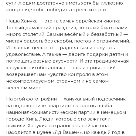
сути, людям достаточно иметь хотя бы иллюзию
контроля, чтобы победить стресс и страх.
Наша Ханука — это та самая еврейская кнопка.
Тёплый домашний праздник, который был с нами
много столетий. Самый весёлый и беззаботный —
чистая радость без скорби, постов и ограничений.
И главная цель его — радоваться и получать
удовольствие. А также — дарить подарки детям и
поглощать разные вкусности. И эта традиционная
ханукальная обстановка — такая привычная! —
возвращает нам чувство контроля в этом
неконтролируемом, странном и не самом
веселом мире.
На этой фотографии — ханукальный подсвечник
на подоконнике квартиры напротив штаба
национал-социалистической партии в немецком
городе Киль. Люди, которые его зажигали,
выжили. Ханукия сохранилась, сейчас она
находится в музее «Яд Вашем», но каждый год в