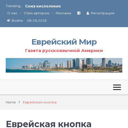
Trending :
Соглашение США с Ираном
•
•
Технология Революции в Иране
О нас
Стать автором
Реклама
Регистрация
Войти
08.06.2026
От Ирана до Ливана и Газы
Еврейский Мир
Газета русскоязычной Америки
Home
Еврейская кнопка
Еврейская кнопка