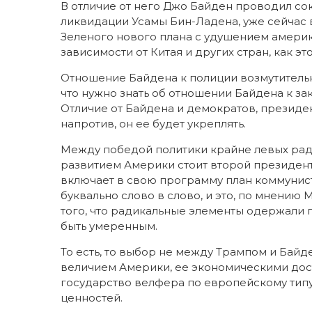
В отличие от него Джо Байден проводил с
ликвидации Усамы Бин-Ладена, уже сейчас 
Зеленого нового плана с удушением амери
зависимости от Китая и других стран, как 
Отношение Байдена к полиции возмутительное
что нужно знать об отношении Байдена к за
Отличие от Байдена и демократов, президе
напротив, он ее будет укреплять.
Между победой политики крайне левых ра
развитием Америки стоит второй президент
включает в свою программу план коммунист
буквально слово в слово, и это, по мнению
того, что радикальные элементы одержали 
быть умеренным.
То есть, то выбор не между Трампом и Байд
величием Америки, ее экономическими до
государство велфера по европейскому типу, 
ценностей.