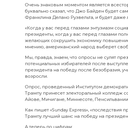
Очень знаковым моментом является всест
буквально сказал, что Джо Байден будет 
Франклина Делано Рузвельта, и будет даже
«Когда у вас перед глазами энтузиазм соци
президенты, когда у вас перед глазами по
желающих сокрушить экономику повышением
мнению, американский народ выберет свобо
Мы, правда, знаем, что опросы не сулят пр
потенциальных избирателей после выступлен
президента на победу после безобразия, у
возросли.
Опрос, проведенный Институтом демократии 
Трампу принесет электоральный колледж со 
Айове, Мичигане, Миннесоте, Пенсильвании
Как пишет «Sunday Express», «последствия п
Трампу лучший шанс на победу на президен
А теперь по цифрам: