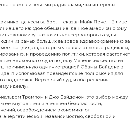
нта Трампа и левыми радикалами, чьи интересы
как никогда ясен выбор, — сказал Майк Пенс. – В лице
олнившего каждое обещание, данное американскому
ить экономику, назначить консерваторов в суды
ез один из самых больших вызовов здравоохранению за
 имеет кандидата, которым управляют левые радикалы,
ированию, и проведению политики, которая растопчет
ние Верховного суда по делу Маленьких сестер из
ть, причиненную администрацией Обамы-Байдена в
зидент использовал президентские полномочия для
его поддержал Верховный суд, и оба решения
му идеалу».
ональдом Трампом и Джо Байденом, это выбор между
м ее внутренней и внешней безопасности,
инений, освобождением экономики от
, энергетической независимостью, свободной и