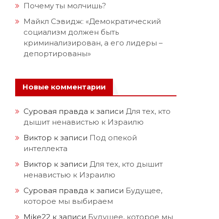
Почему ты молчишь?
Майкл Сэвидж: «Демократический
социализм должен быть
криминализирован, а его лидеры –
депортированы»
Новые комментарии
Суровая правда
к записи
Для тех, кто
дышит ненавистью к Израилю
Виктор
к записи
Под опекой
интеллекта
Виктор
к записи
Для тех, кто дышит
ненавистью к Израилю
Суровая правда
к записи
Будущее,
которое мы выбираем
Mike22
к записи
Будущее, которое мы