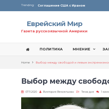
Trending :
Соглашение США с Ираном
Технология Революции в Иране
Еврейский Мир
От Ирана до Ливана и Газы
Газета русскоязычной Америки
ПОЛИТИКА
МНЕНИЕ
ЗА
Home
Выбор между свободой и левым экстремизмо
Выбор между свобод
07.11.2020
Виктория Вексельман
Тема дня
1 ком