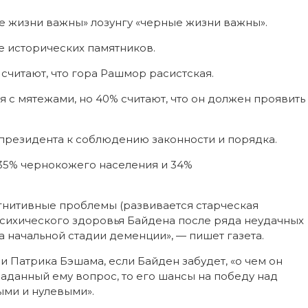
е жизни важны» лозунгу «черные жизни важны».
 исторических памятников.
 считают, что гора Рашмор расистская.
я с мятежами, но 40% считают, что он должен проявить
президента к соблюдению законности и порядка.
 35% чернокожего населения и 34%
огнитивные проблемы (развивается старческая
психического здоровья Байдена после ряда неудачных
а начальной стадии деменции», — пишет газета.
 Патрика Бэшама, если Байден забудет, «о чем он
 заданный ему вопрос, то его шансы на победу над
ыми и нулевыми».