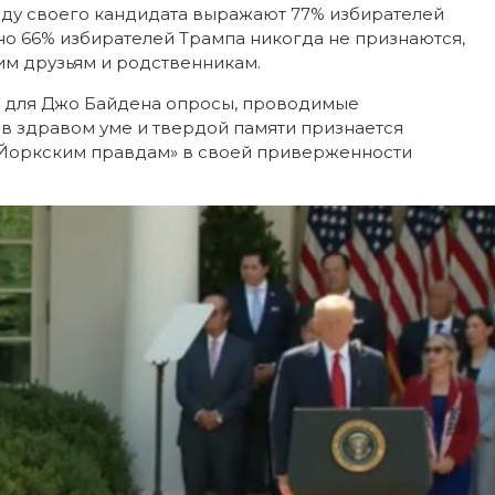
воду своего кандидата выражают 77% избирателей
но 66% избирателей Трампа никогда не признаются,
им друзьям и родственникам.
е для Джо Байдена опросы, проводимые
в здравом уме и твердой памяти признается
Йоркским правдам» в своей приверженности