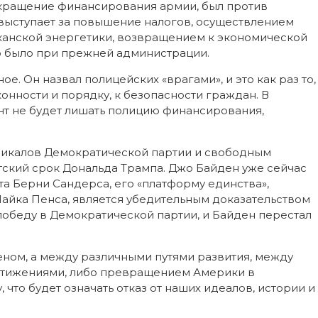
окращение финансирования армии, был против
выступает за повышение налогов, осуществлением
канской энергетики, возвращением к экономической
это было при прежней администрации.
. Он назвал полицейских «врагами», и это как раз то,
конности и порядку, к безопасности граждан. В
нт не будет лишать полицию финансирования,
дикалов Демократической партии и свободным
ский срок Дональда Трампа. Джо Байден уже сейчас
а Берни Сандерса, его «платформу единства»,
 Майка Пенса, является убедительным доказательством
победу в Демократической партии, и Байден перестал
еном, а между различными путями развития, между
стижениями, либо превращением Америки в
что будет означать отказ от наших идеалов, истории и