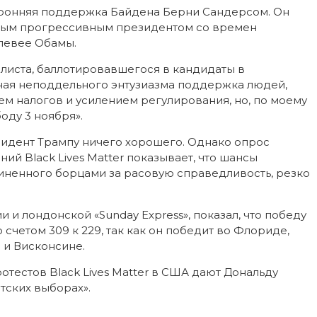
оронняя поддержка Байдена Берни Сандерсом. Он
самым прогрессивным президентом со времен
 левее Обамы.
алиста, баллотировавшегося в кандидаты в
лная неподдельного энтузиазма поддержка людей,
 налогов и усилением регулирования, но, по моему
ду 3 ноября».
езидент Трампу ничего хорошего. Однако опрос
ий Black Lives Matter показывает, что шансы
чиненного борцами за расовую справедливость, резко
и лондонской «Sunday Express», показал, что победу
счетом 309 к 229, так как он победит во Флориде,
 и Висконсине.
ротестов Black Lives Matter в США дают Дональду
тских выборах».