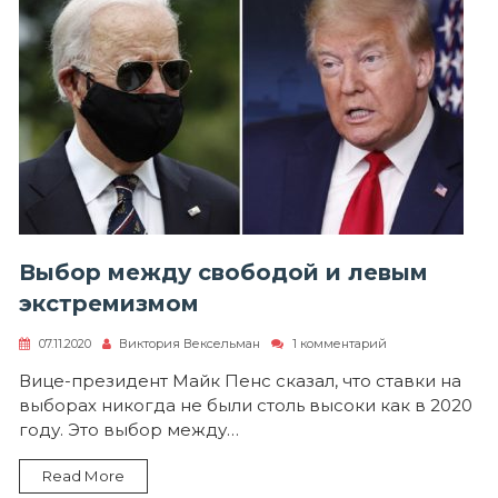
Выбор между свободой и левым
экстремизмом
к
07.11.2020
Виктория Вексельман
1 комментарий
записи
Выбор
Вице-президент Майк Пенс сказал, что ставки на
между
выборах никогда не были столь высоки как в 2020
свободой
и
году. Это выбор между…
левым
экстремизмом
Read More