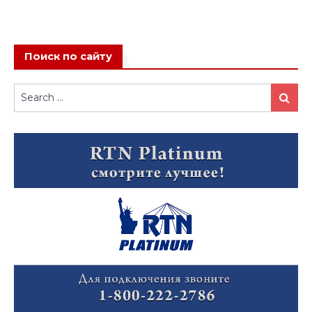
Поиск по сайту
Search
Search
for: