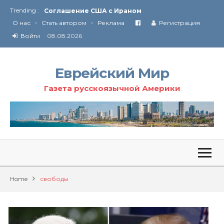
Trending :
Соглашение США с Ираном
•
•
Технология Революции в Иране
О нас
Стать автором
Реклама
Регистрация
Войти
08.08.2026
От Ирана до Ливана и Газы
Еврейский Мир
Газета русскоязычной Америки
Home
свободы