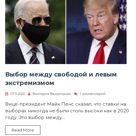
Выбор между свободой и левым
экстремизмом
к
07.11.2020
Виктория Вексельман
1 комментарий
записи
Выбор
Вице-президент Майк Пенс сказал, что ставки на
между
выборах никогда не были столь высоки как в 2020
свободой
и
году. Это выбор между…
левым
экстремизмом
Read More