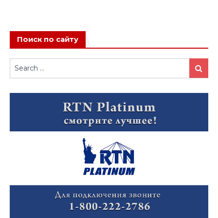
Поиск по сайту
Search
Search
for: