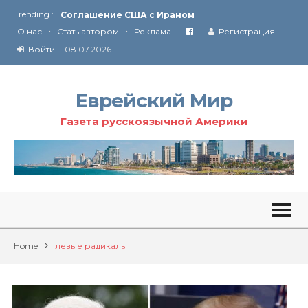
Trending :
Соглашение США с Ираном
•
•
Технология Революции в Иране
О нас
Стать автором
Реклама
Регистрация
Войти
08.07.2026
От Ирана до Ливана и Газы
Еврейский Мир
Газета русскоязычной Америки
Home
левые радикалы