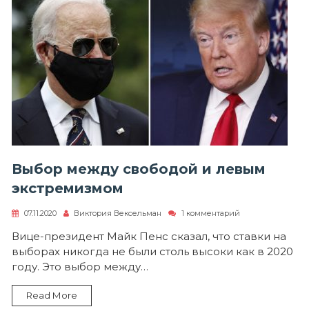
Выбор между свободой и левым
экстремизмом
к
07.11.2020
Виктория Вексельман
1 комментарий
записи
Выбор
Вице-президент Майк Пенс сказал, что ставки на
между
выборах никогда не были столь высоки как в 2020
свободой
и
году. Это выбор между…
левым
экстремизмом
Read More