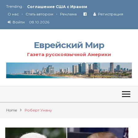
Trending :
Соглашение США с Ираном
•
•
Технология Революции в Иране
О нас
Стать автором
Реклама
Регистрация
Войти
08.10.2026
От Ирана до Ливана и Газы
Еврейский Мир
Газета русскоязычной Америки
Home
Роберт Унану