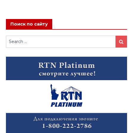
Поиск по сайту
Search
Search
for: