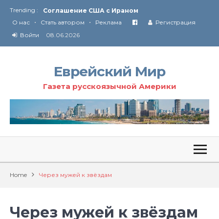
Trending :
Соглашение США с Ираном
•
•
Технология Революции в Иране
О нас
Стать автором
Реклама
Регистрация
Войти
08.06.2026
От Ирана до Ливана и Газы
Еврейский Мир
Газета русскоязычной Америки
Home
Через мужей к звёздам
Через мужей к звёздам