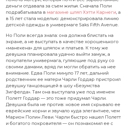
деньги отдавала за съем жилья. Сначала Поли
подрабатывала в
магазине шляп Хэтти Карнеги
, а
в 15 лет стала моделью: демонстрировала линию
детской одежды в универмаге Saks Fifth Avenue.
Но Поли всегда знала: она должна блистать на
экране, а не выступать в качестве хорошенького
«манекена» для шляпок и платьев. К тому же
девушка планировала удачно выйти замуж, а
покупатели универмага, гуляющие под руку со
своими дамами, вряд ли могли обратить на нее
внимание. Едва Поли минуло 17 лет, дальний
родственник ее матери Чарли Годдар пристроил
девушку танцовщицей в шоу «Безумства
Зигфелда». Там она выступала уже под именем
Полетт Годдар — это тоже придумал Чарли.
Девушка была не против: новое имя скрывало ее
еврейские корни и звучало куда элегантнее, чем
Марион Полин Леви. Чарли быстро нашел Полетт
и богатого покровителя — он познакомил ее с