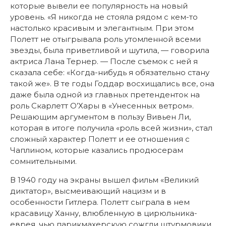
которые вывели ее популярность на новый
уровень. «Я никогда не стояла рядом с кем-то
настолько красивым и элегантным. При этом
Полетт не отыгрывала роль утомленной всеми
звезды, была приветливой и шутила, — говорила
актриса Лана Тернер. — После съемок с ней я
сказала себе: «Когда-нибудь я обязательно стану
такой же». В те годы Годдар восхищались все, она
даже была одной из главных претенденток на
роль Скарлетт О’Хары в «Унесенных ветром».
Решающим аргументом в пользу Вивьен Ли,
которая в итоге получила «роль всей жизни», стал
сложный характер Полетт и ее отношения с
Чаплином, которые казались продюсерам
сомнительными.
В 1940 году на экраны вышел фильм «Великий
диктатор», высмеивающий нацизм и в
особенности Гитлера. Полетт сыграла в нем
красавицу Ханну, влюбленную в цирюльника-
еврея, чью парикмахерскую сожгли штурмовики.