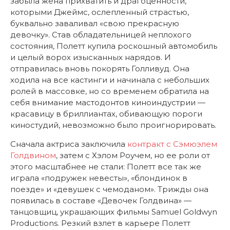
забыла жена прихватить и драгоценности,
которыми Джеймс, ослепленный страстью,
буквально заваливал «свою прекрасную
девочку». Став обладательницей неплохого
состояния, Полетт купила роскошный автомобиль
и целый ворох изысканных нарядов. И
отправилась вновь покорять Голливуд. Она
ходила на все кастинги и начинала с небольших
ролей в массовке, но со временем обратила на
себя внимание мастодонтов киноиндустрии —
красавицу в бриллиантах, обивающую пороги
киностудий, невозможно было проигнорировать.
Сначала актриса заключила
контракт с Сэмюэлем
Голдвином
, затем с Хэлом Роучем, но ее роли от
этого масштабнее не стали: Полетт все так же
играла «подружек невесты», «блондинок в
поезде» и «девушек с чемоданом». Трижды она
появилась в составе «Девочек Голдвина» —
танцовщиц, украшающих фильмы Samuel Goldwyn
Productions. Резкий взлет в карьере Полетт