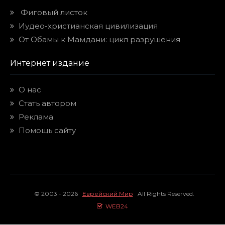
Фиговый листок
Иудео-христианская цивилизация
От Обамы к Мамдани: цикл разрушения
Интернет издание
О нас
Стать автором
Реклама
Помощь сайту
© 2003 - 2026
Еврейский Мир
All Rights Reserved.
WEB24