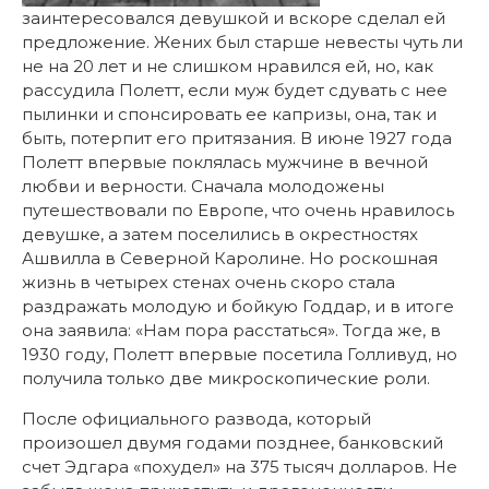
заинтересовался девушкой и вскоре сделал ей
предложение. Жених был старше невесты чуть ли
не на 20 лет и не слишком нравился ей, но, как
рассудила Полетт, если муж будет сдувать с нее
пылинки и спонсировать ее капризы, она, так и
быть, потерпит его притязания. В июне 1927 года
Полетт впервые поклялась мужчине в вечной
любви и верности. Сначала молодожены
путешествовали по Европе, что очень нравилось
девушке, а затем поселились в окрестностях
Ашвилла в Северной Каролине. Но роскошная
жизнь в четырех стенах очень скоро стала
раздражать молодую и бойкую Годдар, и в итоге
она заявила: «Нам пора расстаться». Тогда же, в
1930 году, Полетт впервые посетила Голливуд, но
получила только две микроскопические роли.
После официального развода, который
произошел двумя годами позднее, банковский
счет Эдгара «похудел» на 375 тысяч долларов. Не