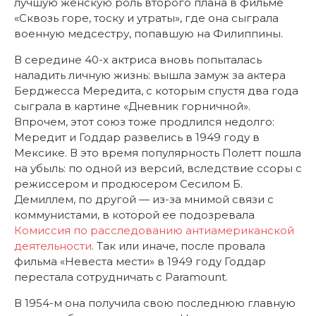
лучшую женскую роль второго плана в фильме
«Сквозь горе, тоску и утраты», где она сыграла
военную медсестру, попавшую на Филиппины.
В середине 40-х актриса вновь попыталась
наладить личную жизнь: вышла замуж за актера
Берджесса Мередита, с которым спустя два года
сыграла в картине «Дневник горничной».
Впрочем, этот союз тоже продлился недолго:
Мередит и Годдар развелись в 1949 году в
Мексике. В это время популярность Полетт пошла
на убыль: по одной из версий, вследствие ссоры с
режиссером и продюсером Сесилом Б.
Демиллем, по другой — из-за мнимой связи с
коммунистами, в которой ее подозревала
Комиссия по расследованию антиамериканской
деятельности
. Так или иначе, после провала
фильма «Невеста мести» в 1949 году Годдар
перестала сотрудничать с Paramount.
В 1954-м она получила свою последнюю главную