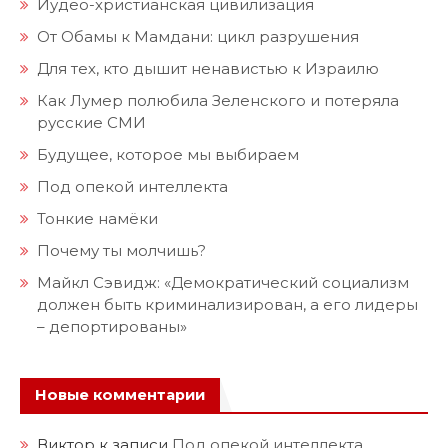
Иудео-христианская цивилизация
От Обамы к Мамдани: цикл разрушения
Для тех, кто дышит ненавистью к Израилю
Как Лумер полюбила Зеленского и потеряла
русские СМИ
Будущее, которое мы выбираем
Под опекой интеллекта
Тонкие намёки
Почему ты молчишь?
Майкл Сэвидж: «Демократический социализм
должен быть криминализирован, а его лидеры
– депортированы»
Новые комментарии
Виктор
к записи
Под опекой интеллекта