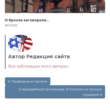
И бронза заговорила…
06.01.2026
Автор Редакция сайта
Все публикации этого автора
Навигация
Праведник в паутине
по
записям
О враждебной пропаганде. В Конгрессе прошли
слушания