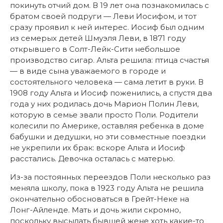
покинуть отчий дом. В 19 лет она познакомилась с
братом своей подруги — Леви Иосифом, и тот
сразу проявил к ней интерес. Иосиф был одним
из семерых детей Шмуэля Леви, в 1871 году
открывшего в Солт-Лейк-Сити небольшое
производство сигар. Альта решила: птица счастья
— в виде сына уважаемого в городе и
состоятельного человека — сама летит в руки. В
1908 году Альта и Иосиф поженились, а спустя два
года у них родилась дочь Марион Полин Леви,
которую в семье звали просто Поли. Родители
колесили по Америке, оставляя ребенка в доме
бабушки и дедушки, но эти совместные поездки
не укрепили их брак: вскоре Альта и Иосиф
расстались. Девочка осталась с матерью.
Из-за постоянных переездов Поли несколько раз
меняла школу, пока в 1923 году Альта не решила
окончательно обосноваться в Грейт-Неке на
Лонг-Айленде. Мать и дочь жили скромно,
поскольку высылать бывшей жене хоть какие-то