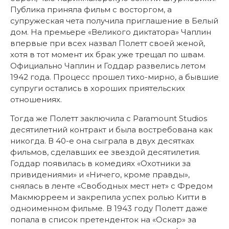
Публика приняла фильм с восторгом, а
супружеская чета получила приглашение в Белый
дом. На премьере «Великого диктатора» Чаплин
впервые при всех назвал Полетт своей женой,
хотя в тот момент их брак уже трещал по швам.
Официально Чаплин и Годдар развелись летом
1942 года. Процесс прошел тихо-мирно, а бывшие
супруги остались в хороших приятельских
отношениях.
Тогда же Полетт заключила с Paramount Studios
десятилетний контракт и была востребована как
никогда. В 40-е она сыграла в двух десятках
фильмов, сделавших ее звездой десятилетия.
Годдар появилась в комедиях «Охотники за
привидениями» и «Ничего, кроме правды»,
снялась в ленте «Свободных мест нет» с Фредом
Макмюрреем и закрепила успех ролью Китти в
одноименном фильме. В 1943 году Полетт даже
попала в список претенденток на «Оскар» за