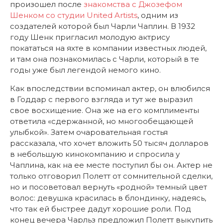
произошел после
знакомства с Джозефом
Шенком со студии United Artists
, одним из
создателей которой был Чарли Чаплин. В 1932
году Шенк пригласил молодую актрису
покататься на яхте в компании известных людей,
и там она познакомилась с Чарли, который в те
годы уже был легендой немого кино.
Как впоследствии вспоминал актер, он влюбился
в Годдар с первого взгляда и тут же выразил
свое восхищение. Она же на его комплименты
ответила «сдержанной, но многообещающей
улыбкой». Затем очаровательная гостья
рассказала, что хочет вложить 50 тысяч долларов
в небольшую кинокомпанию и спросила у
Чаплина, как на ее месте поступил бы он. Актер не
только отговорил Полетт от сомнительной сделки,
но и посоветовал вернуть «родной» темный цвет
волос: девушка красилась в блондинку, надеясь,
что так ей быстрее дадут хорошие роли. Под
конец вечера Чарльз предложил Полетт выкупить