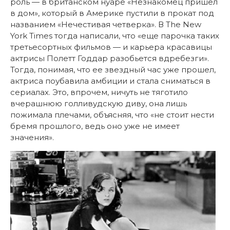
роль — в британском нуаре «Незнакомец пришел
в дом», который в Америке пустили в прокат под
названием «Нечестивая четверка». В The New
York Times тогда написали, что «еще парочка таких
третьесортных фильмов — и карьера красавицы
актрисы Полетт Годдар разобьется вдребезги».
Тогда, понимая, что ее звездный час уже прошел,
актриса поубавила амбиции и стала сниматься в
сериалах. Это, впрочем, ничуть не тяготило
вчерашнюю голливудскую диву, она лишь
пожимала плечами, объясняя, что «не стоит нести
бремя прошлого, ведь оно уже не имеет
значения».