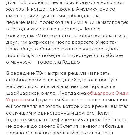
диагностировали меланому и опухоль молочной
железы. Иногда приезжая в Америку, она со
смешанными чувствами наблюдала за
переменами, происходившими в кинематографе:
в те годы как раз шел период «Нового
Голливуда». «Мне немного неловко встречаться с
другими актрисами моего возраста. У нас так
мало общего. Они застряли в своем звездном
прошлом, в их поведении чувствуется глубокое
отчаянье», — говорила Годдар.
В середине 70-х актриса решила написать
автобиографию, но когда ей сделали полную
мастэктомию, впала в апатию и заперлась на
швейцарской вилле. Иногда она
общалась с Энди
Уорхолом
и Труменом Капоте, но чаще компанию
ей составлял алкоголь, который со временем стал
ее лучшим и единственным другом. Полетт
Годдар умерла от эмфиземы 23 апреля 1990 года,
не дожив до своего 80-летия немногим больше
месяца. Согласно завещанию, львиная доля