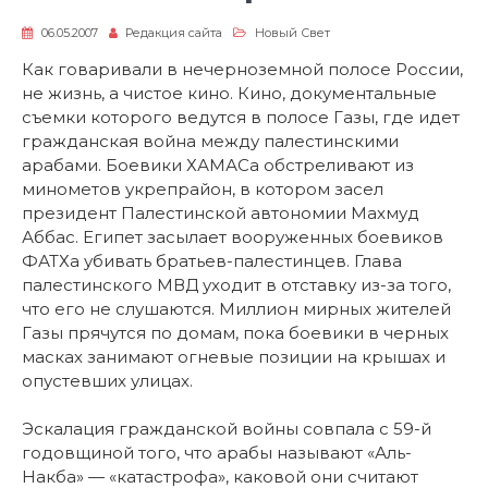
06.05.2007
Редакция сайта
Новый Свет
Как говаривали в нечерноземной полосе России,
не жизнь, а чистое кино. Кино, документальные
съемки которого ведутся в полосе Газы, где идет
гражданская война между палестинскими
арабами. Боевики ХАМАСа обстреливают из
минометов укрепрайон, в котором засел
президент Палестинской автономии Махмуд
Аббас. Египет засылает вооруженных боевиков
ФАТХа убивать братьев-палестинцев. Глава
палестинского МВД уходит в отставку из-за того,
что его не слушаются. Миллион мирных жителей
Газы прячутся по домам, пока боевики в черных
масках занимают огневые позиции на крышах и
опустевших улицах.
Эскалация гражданской войны совпала с 59-й
годовщиной того, что арабы называют «Аль-
Накба» — «катастрофа», каковой они считают