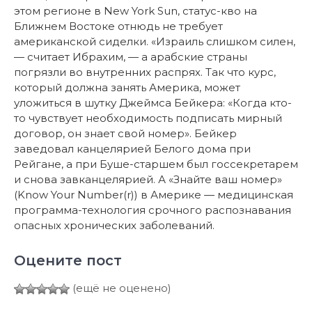
этом регионе в New York Sun, статус-кво на
Ближнем Востоке отнюдь не требует
американской сиделки. «Израиль слишком силен,
— считает Ибрахим, — а арабские страны
погрязли во внутренних распрях. Так что курс,
который должна занять Америка, может
уложиться в шутку Джеймса Бейкера: «Когда кто-
то чувствует необходимость подписать мирный
договор, он знает свой номер». Бейкер
заведовал канцелярией Белого дома при
Рейгане, а при Буше-старшем был госсекретарем
и снова завканцелярией. А «Знайте ваш номер»
(Know Your Number(r)) в Америке — медицинская
программа-технология срочного распознавания
опасных хронических заболеваний.
Оцените пост
(ещё не оценено)