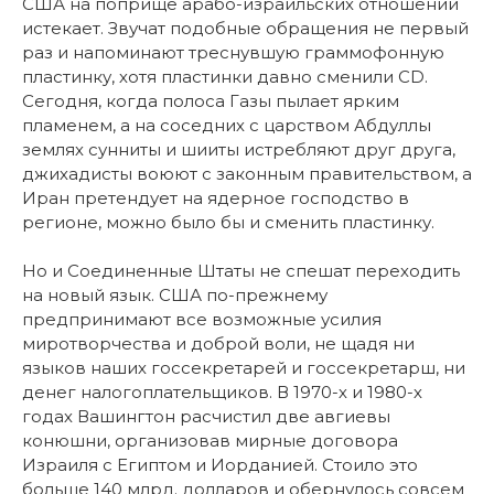
США на поприще арабо-израильских отношений
истекает. Звучат подобные обращения не первый
раз и напоминают треснувшую граммофонную
пластинку, хотя пластинки давно сменили CD.
Сегодня, когда полоса Газы пылает ярким
пламенем, а на соседних с царством Абдуллы
землях сунниты и шииты истребляют друг друга,
джихадисты воюют с законным правительством, а
Иран претендует на ядерное господство в
регионе, можно было бы и сменить пластинку.
Но и Соединенные Штаты не спешат переходить
на новый язык. США по-прежнему
предпринимают все возможные усилия
миротворчества и доброй воли, не щадя ни
языков наших госсекретарей и госсекретарш, ни
денег налогоплательщиков. В 1970-х и 1980-х
годах Вашингтон расчистил две авгиевы
конюшни, организовав мирные договора
Израиля с Египтом и Иорданией. Стоило это
больше 140 млрд. долларов и обернулось совсем