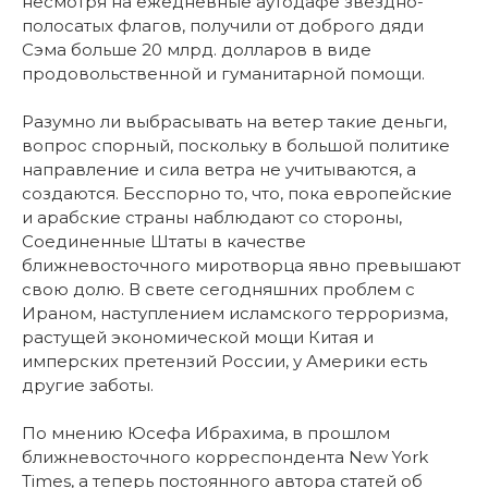
несмотря на ежедневные аутодафе звездно-
полосатых флагов, получили от доброго дяди
Сэма больше 20 млрд. долларов в виде
продовольственной и гуманитарной помощи.
Разумно ли выбрасывать на ветер такие деньги,
вопрос спорный, поскольку в большой политике
направление и сила ветра не учитываются, а
создаются. Бесспорно то, что, пока европейские
и арабские страны наблюдают со стороны,
Соединенные Штаты в качестве
ближневосточного миротворца явно превышают
свою долю. В свете сегодняшних проблем с
Ираном, наступлением исламского терроризма,
растущей экономической мощи Китая и
имперских претензий России, у Америки есть
другие заботы.
По мнению Юсефа Ибрахима, в прошлом
ближневосточного корреспондента New York
Times, а теперь постоянного автора статей об