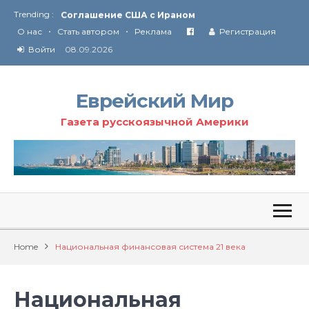
Trending :
Соглашение США с Ираном
•
•
Технология Революции в Иране
О нас
Стать автором
Реклама
Регистрация
Войти
08.09.2026
От Ирана до Ливана и Газы
Еврейский Мир
Газета русскоязычной Америки
Home
Национальная финансовая система 21 века
Национальная