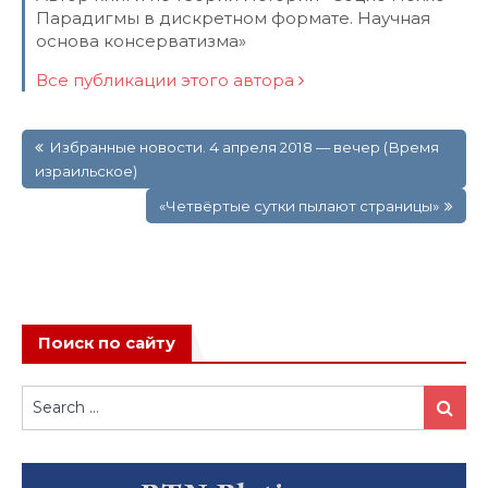
Парадигмы в дискретном формате. Научная
основа консерватизма»
Все публикации этого автора
Навигация
Избранные новости. 4 апреля 2018 — вечер (Время
по
израильское)
записям
«Четвёртые сутки пылают страницы»
Поиск по сайту
Search
Search
for: