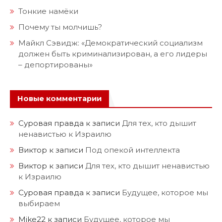
Тонкие намёки
Почему ты молчишь?
Майкл Сэвидж: «Демократический социализм
должен быть криминализирован, а его лидеры
– депортированы»
Новые комментарии
Суровая правда
к записи
Для тех, кто дышит
ненавистью к Израилю
Виктор
к записи
Под опекой интеллекта
Виктор
к записи
Для тех, кто дышит ненавистью
к Израилю
Суровая правда
к записи
Будущее, которое мы
выбираем
Mike22
к записи
Будущее, которое мы