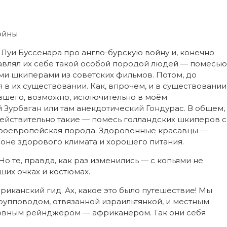
ойны
л Луи Буссенара про англо-бурскую войну и, конечно
тавлял их себе такой особой породой людей — помесью
ми шкиперами из советских фильмов. Потом, до
 в их существовании. Как, впрочем, и в существовании
авшего, возможно, исключительно в моём
й Зурбаган или там анекдотический Гондурас. В общем,
и действительно такие — помесь голландских шкиперов с
ероевропейская порода. Здоровенные красавцы —
фоне здорового климата и хорошего питания.
Но те, правда, как раз изменились — с копьями не
оших очках и костюмах.
иканский гид. Ах, какое это было путешествие! Мы
рупповодом, отвязанной израильтянкой, и местным
вным рейнджером — африканером. Так они себя