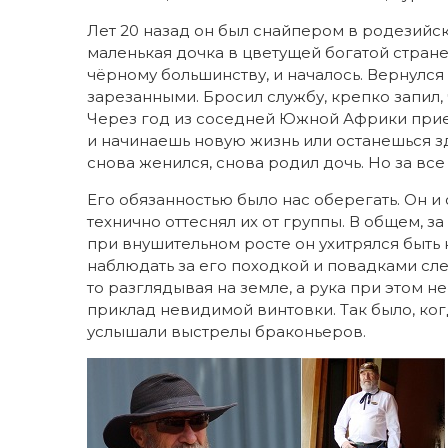
Лет 20 назад он был снайпером в родезийск
маленькая дочка в цветущей богатой стран
чёрному большинству, и началось. Вернулс
зарезанными. Бросил службу, крепко запил, 
Через год из соседней Южной Африки приех
и начинаешь новую жизнь или останешься зде
снова женился, снова родил дочь. Но за все
Его обязанностью было нас оберегать. Он 
технично оттеснял их от группы. В общем, з
при внушительном росте он ухитрялся быть 
наблюдать за его походкой и повадками сле
то разглядывая на земле, а рука при этом н
приклад невидимой винтовки. Так было, ко
услышали выстрелы браконьеров.