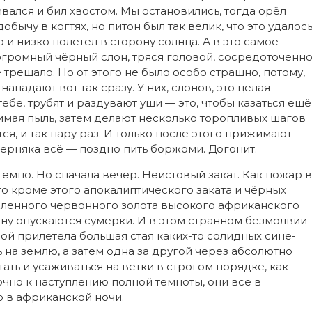
вался и бил хвостом. Мы остановились, тогда орёл
обычу в когтях, но питон был так велик, что это удалос
о и низко полетел в сторону солнца. А в это самое
огромный чёрный слон, тряся головой, сосредоточенн
трещало. Но от этого не было особо страшно, потому,
нападают вот так сразу. У них, слонов, это целая
ебе, трубят и раздувают уши — это, чтобы казаться ещё
имая пыль, затем делают несколько торопливых шагов
ятся, и так пару раз. И только после этого прижимают
аверняка всё — поздно пить боржоми. Догонит.
темно. Но сначала вечер. Неистовый закат. Как пожар в
го кроме этого апокалиптического заката и чёрных
вленного червонного золота высокого африканского
ванну опускаются сумерки. И в этом странном безмолвии
й прилетела большая стая каких-то солидных сине-
 на землю, а затем одна за другой через абсолютно
ть и усаживаться на ветки в строгом порядке, как
очно к наступлению полной темноты, они все в
о в африканской ночи.