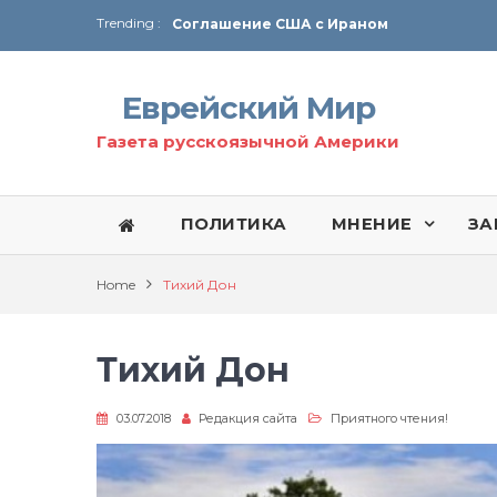
Trending :
Соглашение США с Ираном
Технология Революции в Иране
Еврейский Мир
От Ирана до Ливана и Газы
Газета русскоязычной Америки
ПОЛИТИКА
МНЕНИЕ
ЗА
Home
Тихий Дон
Тихий Дон
03.07.2018
Редакция сайта
Приятного чтения!