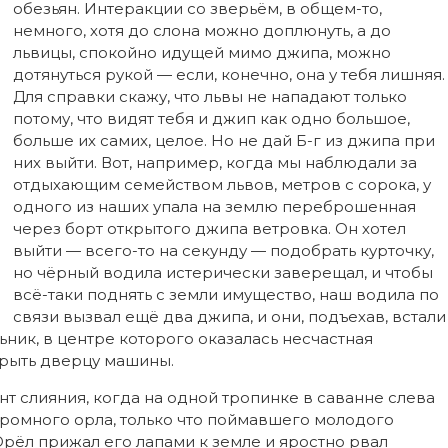
обезьян. Интеракции со зверьём, в общем-то,
немного, хотя до слона можно доплюнуть, а до
львицы, спокойно идущей мимо джипа, можно
дотянуться рукой — если, конечно, она у тебя лишняя.
Для справки скажу, что львы не нападают только
потому, что видят тебя и джип как одно большое,
больше их самих, целое. Но не дай Б-г из джипа при
них выйти. Вот, например, когда мы наблюдали за
отдыхающим семейством львов, метров с сорока, у
одного из наших упала на землю переброшенная
через борт открытого джипа ветровка. Он хотел
выйти — всего-то на секунду — подобрать курточку,
но чёрный водила истерически заверещал, и чтобы
всё-таки поднять с земли имущество, наш водила по
связи вызвал ещё два джипа, и они, подъехав, встали
ьник, в центре которого оказалась несчастная
ткрыть дверцу машины.
т слияния, когда на одной тропинке в саванне слева
громного орла, только что поймавшего молодого
 Орёл прижал его лапами к земле и яростно рвал