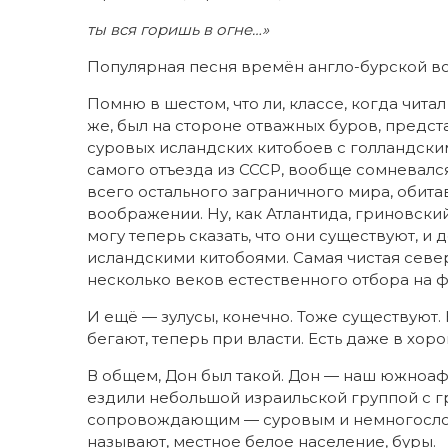
ты вся горишь в огне…»
Популярная песня времён англо-бурской в
Помню в шестом, что ли, классе, когда чита
же, был на стороне отважных буров, предс
суровых исландских китобоев с голландски
самого отъезда из СССР, вообще сомневался
всего остального заграничного мира, обит
воображении. Ну, как Атлантида, гриновски
могу теперь сказать, что они существуют, 
исландскими китобоями. Самая чистая сев
несколько веков естественного отбора на 
И ещё — зулусы, конечно. Тоже существуют. 
бегают, теперь при власти. Есть даже в хор
В общем, Дон был такой. Дон — наш южноафр
ездили небольшой израильской группой с г
сопровождающим — суровым и немногосло
называют, местное белое население, буры.