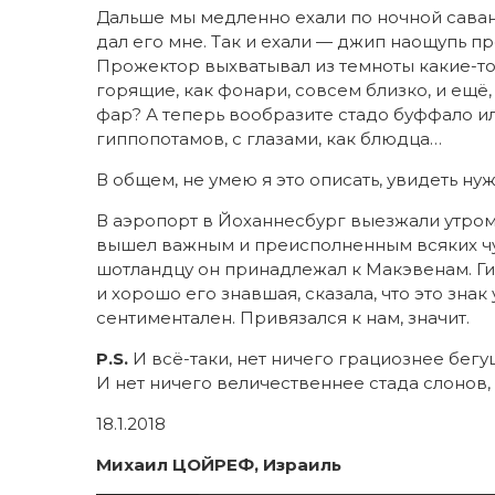
Дальше мы медленно ехали по ночной саванн
дал его мне. Так и ехали — джип наощупь пр
Прожектор выхватывал из темноты какие-то 
горящие, как фонари, совсем близко, и ещё,
фар? А теперь вообразите стадо буффало и
гиппопотамов, с глазами, как блюдца…
В общем, не умею я это описать, увидеть нуж
В аэропорт в Йоханнесбург выезжали утром
вышел важным и преисполненным всяких чув
шотландцу он принадлежал к Макэвенам. Ги
и хорошо его знавшая, сказала, что это зна
сентиментален. Привязался к нам, значит.
P.S.
И всё-таки, нет ничего грациознее бег
И нет ничего величественнее стада слонов,
18.1.2018
Михаил ЦОЙРЕФ, Израиль