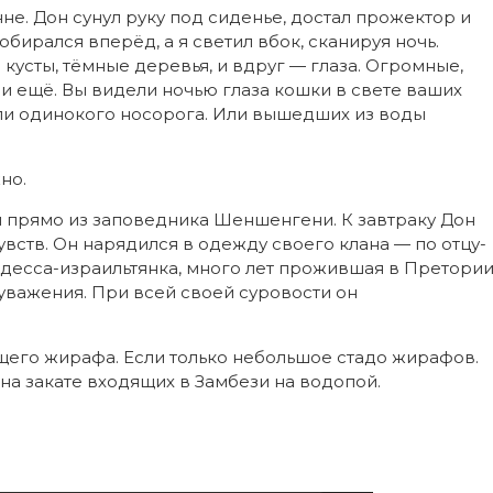
е. Дон сунул руку под сиденье, достал прожектор и
обирался вперёд, а я светил вбок, сканируя ночь.
кусты, тёмные деревья, и вдруг — глаза. Огромные,
 и ещё. Вы видели ночью глаза кошки в свете ваших
ли одинокого носорога. Или вышедших из воды
но.
 прямо из заповедника Шеншенгени. К завтраку Дон
ств. Он нарядился в одежду своего клана — по отцу-
десса-израильтянка, много лет прожившая в Претори
к уважения. При всей своей суровости он
ущего жирафа. Если только небольшое стадо жирафов.
 на закате входящих в Замбези на водопой.