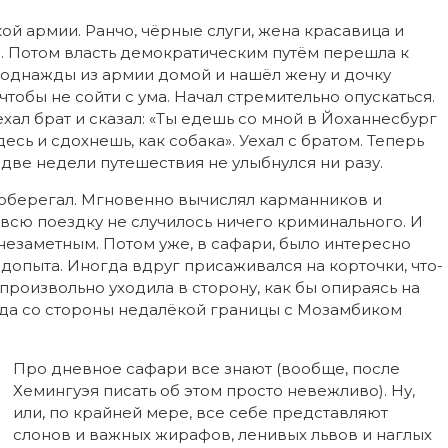
ой армии. Ранчо, чёрные слуги, жена красавица и
е. Потом власть демократическим путём перешла к
я однажды из армии домой и нашёл жену и дочку
чтобы не сойти с ума. Начал стремительно опускаться.
ал брат и сказал: «Ты едешь со мной в Йоханнесбург
сь и сдохнешь, как собака». Уехал с братом. Теперь
 две недели путешествия не улыбнулся ни разу.
и оберегал. Мгновенно вычислял карманников и
а всю поездку не случилось ничего криминального. И
незаметным. Потом уже, в сафари, было интересно
допыта. Иногда вдруг присаживался на корточки, что-
епроизвольно уходила в сторону, как бы опираясь на
гда со стороны недалёкой границы с Мозамбиком
Про дневное сафари все знают (вообще, после
Хемингуэя писать об этом просто невежливо). Ну,
или, по крайней мере, все себе представляют
слонов и важных жирафов, ленивых львов и наглых