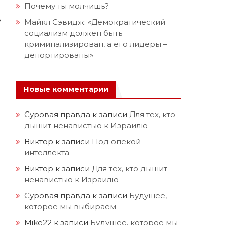
Почему ты молчишь?
ь
Майкл Сэвидж: «Демократический
социализм должен быть
о
криминализирован, а его лидеры –
депортированы»
Новые комментарии
Суровая правда
к записи
Для тех, кто
дышит ненавистью к Израилю
Виктор
к записи
Под опекой
интеллекта
Виктор
к записи
Для тех, кто дышит
ненавистью к Израилю
Суровая правда
к записи
Будущее,
которое мы выбираем
Mike22
к записи
Будущее, которое мы