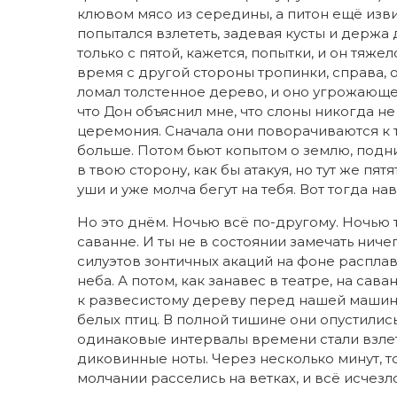
клювом мясо из середины, а питон ещё изви
попытался взлететь, задевая кусты и держа д
только с пятой, кажется, попытки, и он тяжел
время с другой стороны тропинки, справа, 
ломал толстенное дерево, и оно угрожающе 
что Дон объяснил мне, что слоны никогда не 
церемония. Сначала они поворачиваются к т
больше. Потом бьют копытом о землю, подн
в твою сторону, как бы атакуя, но тут же пят
уши и уже молча бегут на тебя. Вот тогда н
Но это днём. Ночью всё по-другому. Ночью 
саванне. И ты не в состоянии замечать ниче
силуэтов зонтичных акаций на фоне распла
неба. А потом, как занавес в театре, на са
к развесистому дереву перед нашей машино
белых птиц. В полной тишине они опустились
одинаковые интервалы времени стали взлета
диковинные ноты. Через несколько минут, т
молчании расселись на ветках, и всё исчезл